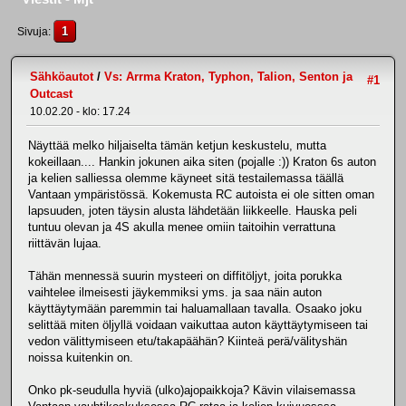
1
Sivuja
Sähköautot
/
Vs: Arrma Kraton, Typhon, Talion, Senton ja
#1
Outcast
10.02.20 - klo: 17.24
Näyttää melko hiljaiselta tämän ketjun keskustelu, mutta
kokeillaan.... Hankin jokunen aika siten (pojalle :)) Kraton 6s auton
ja kelien salliessa olemme käyneet sitä testailemassa täällä
Vantaan ympäristössä. Kokemusta RC autoista ei ole sitten oman
lapsuuden, joten täysin alusta lähdetään liikkeelle. Hauska peli
tuntuu olevan ja 4S akulla menee omiin taitoihin verrattuna
riittävän lujaa.
Tähän mennessä suurin mysteeri on diffitöljyt, joita porukka
vaihtelee ilmeisesti jäykemmiksi yms. ja saa näin auton
käyttäytymään paremmin tai haluamallaan tavalla. Osaako joku
selittää miten öljyllä voidaan vaikuttaa auton käyttäytymiseen tai
vedon välittymiseen etu/takapäähän? Kiinteä perä/välityshän
noissa kuitenkin on.
Onko pk-seudulla hyviä (ulko)ajopaikkoja? Kävin vilaisemassa