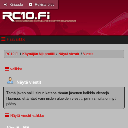
Kirjaudu
Rekisteröidy
Päävalikko
RC10.FI
/
Käyttäjän Mjt profiili
/
Näytä viestit
/
Viestit
valikko
Näytä viestit
Tämä jakso sallii sinun katsoa tämän jäsenen kaikkia viestejä.
Huomaa, että näet vain niiden alueiden viestit, joihin sinulla on nyt
pääsy.
Näytä viestit valikko
Viestit - Mjt