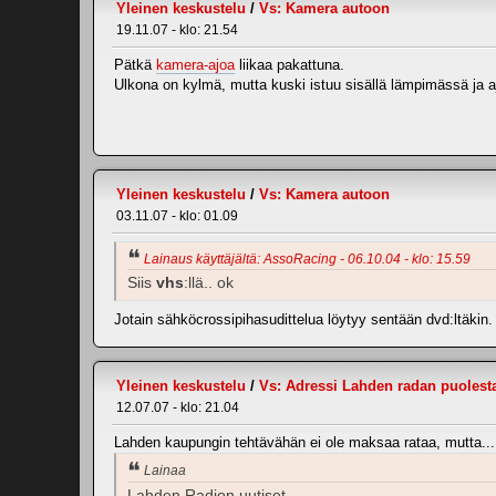
Yleinen keskustelu
/
Vs: Kamera autoon
19.11.07 - klo: 21.54
Pätkä
kamera-ajoa
liikaa pakattuna.
Ulkona on kylmä, mutta kuski istuu sisällä lämpimässä ja a
Yleinen keskustelu
/
Vs: Kamera autoon
03.11.07 - klo: 01.09
Lainaus käyttäjältä: AssoRacing - 06.10.04 - klo: 15.59
Siis
vhs
:llä.. ok
Jotain sähköcrossipihasudittelua löytyy sentään dvd:ltäkin. 
Yleinen keskustelu
/
Vs: Adressi Lahden radan puolest
12.07.07 - klo: 21.04
Lahden kaupungin tehtävähän ei ole maksaa rataa, mutta...
Lainaa
Lahden Radion uutiset