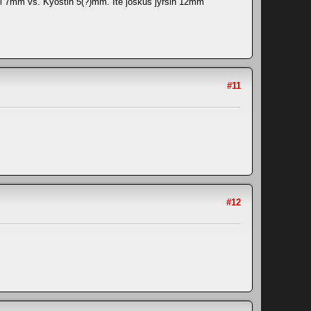
seli 7mm vs. Kyöstin 5(?)mm. Ite joskus jyrsin 12mm
#11
#12