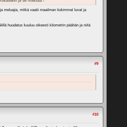
rukallakin ja se maksaa !
 ja meluajia, mitkä vaatii maailman tiukimmat luvat ja
illä huudatus kuuluu oikeesti kilometrin päähän ja niitä
#9
#10