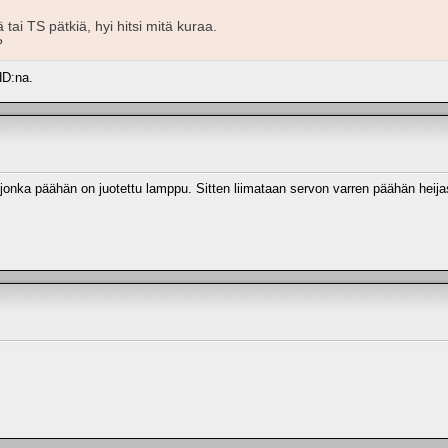
tai TS pätkiä, hyi hitsi mitä kuraa.
?
HD:na.
 jonka päähän on juotettu lamppu. Sitten liimataan servon varren päähän heij