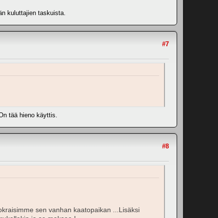
 kuluttajien taskuista.
#7
n tää hieno käyttis.
#8
vuokraisimme sen vanhan kaatopaikan ...Lisäksi