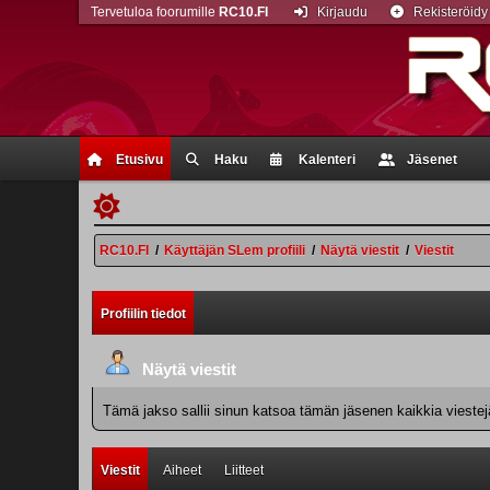
Tervetuloa foorumille
RC10.FI
Kirjaudu
Rekisteröidy
Etusivu
Haku
Kalenteri
Jäsenet
RC10.FI
/
Käyttäjän SLem profiili
/
Näytä viestit
/
Viestit
Profiilin tiedot
Näytä viestit
Tämä jakso sallii sinun katsoa tämän jäsenen kaikkia viestejä.
Viestit
Aiheet
Liitteet