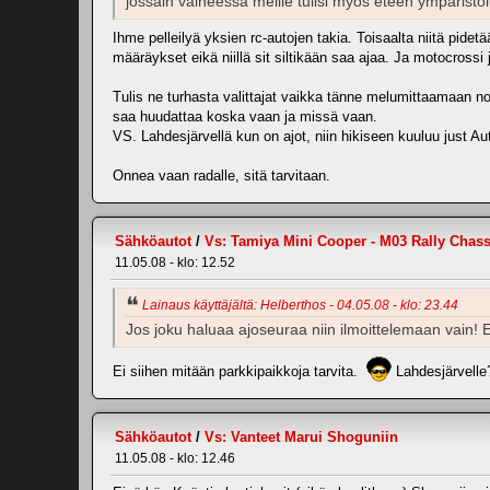
jossain vaiheessa meille tulisi myös eteen ympärist
Ihme pelleilyä yksien rc-autojen takia. Toisaalta niitä pidet
määräykset eikä niillä sit siltikään saa ajaa. Ja motocrossi
Tulis ne turhasta valittajat vaikka tänne melumittaamaan noi
saa huudattaa koska vaan ja missä vaan.
VS. Lahdesjärvellä kun on ajot, niin hikiseen kuuluu just Au
Onnea vaan radalle, sitä tarvitaan.
Sähköautot
/
Vs: Tamiya Mini Cooper - M03 Rally Chass
11.05.08 - klo: 12.52
Lainaus käyttäjältä: Helberthos - 04.05.08 - klo: 23.44
Jos joku haluaa ajoseuraa niin ilmoittelemaan vain! Ei
Ei siihen mitään parkkipaikkoja tarvita.
Lahdesjärvell
Sähköautot
/
Vs: Vanteet Marui Shoguniin
11.05.08 - klo: 12.46