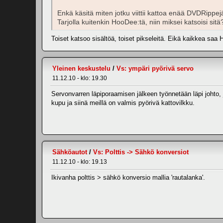
Enkä käsitä miten jotku viittii kattoa enää DVDRippejä 
Tarjolla kuitenkin HooDee:tä, niin miksei katsoisi sitä
Toiset katsoo sisältöä, toiset pikseleitä. Eikä kaikkea saa 
Yleinen keskustelu
/
Vs: ympäri pyörivä servo
11.12.10 - klo: 19.30
Servonvarren läpiporaamisen jälkeen työnnetään läpi johto,
kupu ja siinä meillä on valmis pyörivä kattovilkku.
Sähköautot
/
Vs: Polttis -> Sähkö konversiot
11.12.10 - klo: 19.13
Ikivanha polttis > sähkö konversio mallia 'rautalanka'.