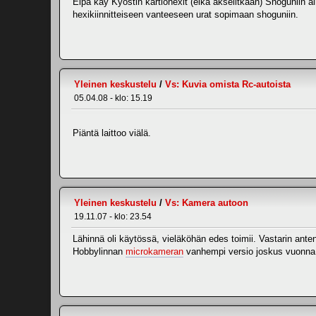
Eipä käy Kyöstin kartiohexit (eikä akselitkaan) Shoguniin 
hexikiinnitteiseen vanteeseen urat sopimaan shoguniin.
Yleinen keskustelu
/
Vs: Kuvia omista Rc-autoista
05.04.08 - klo: 15.19
Piäntä laittoo viälä.
Yleinen keskustelu
/
Vs: Kamera autoon
19.11.07 - klo: 23.54
Lähinnä oli käytössä, vieläköhän edes toimii. Vastarin anten
Hobbylinnan
microkameran
vanhempi versio joskus vuonna na