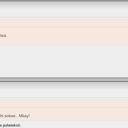
hteä.
hi sokee.. Mkay!
le puheteksti.