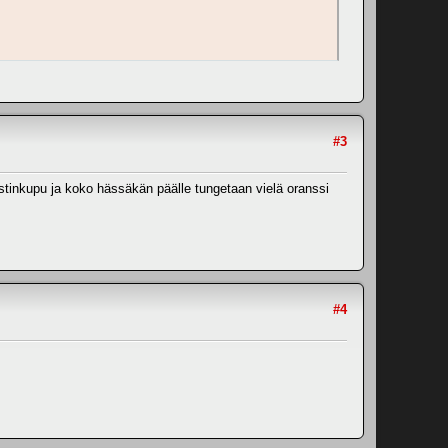
#3
astinkupu ja koko hässäkän päälle tungetaan vielä oranssi
#4