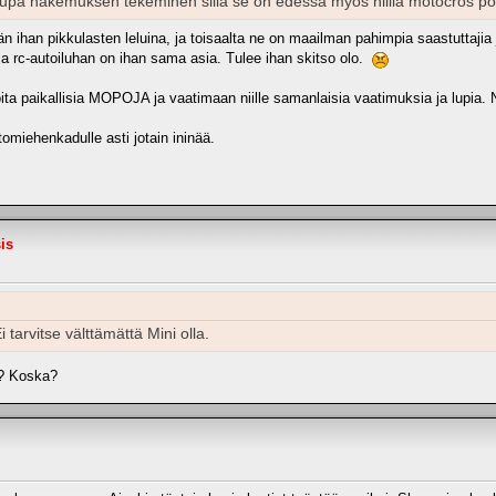
ölupa hakemuksen tekeminen sillä se on edessä myös niillä motocros po
ään ihan pikkulasten leluina, ja toisaalta ne on maailman pahimpia saastuttajia
 ja rc-autoiluhan on ihan sama asia. Tulee ihan skitso olo.
ta paikallisia MOPOJA ja vaatimaan niille samanlaisia vaatimuksia ja lupia. Ni
tomiehenkadulle asti jotain ininää.
is
 tarvitse välttämättä Mini olla.
e? Koska?