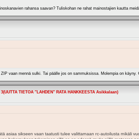
ainoskanavien rahansa saavan? Tuliskohan ne rahat mainostajien kautta meidän
aa ZIP vaan mennä sulki. Tai päälle jos on sammuksissa. Molempia on käyny. O
(UUTTA TIETOA "LAHDEN" RATA HANKKEESTA Asikkalaan)
jätä asiaa sikseen vaan taatusti tulee valittamaan rc-autoilusta mikäli 