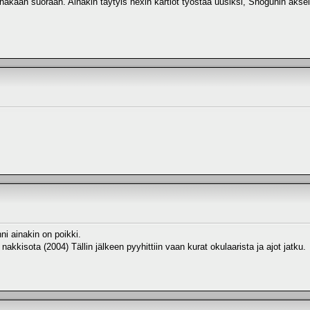
ainakaan suoraan. Ainakin täytyis hexin kartiot työstää uusiksi, Shogunin ak
ni ainakin on poikki.
kkisota (2004) Tällin jälkeen pyyhittiin vaan kurat okulaarista ja ajot jatku.