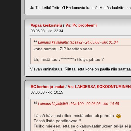
Ja Te, ketkä "ette YLEn kanavia katso". Mistäs luulette m
Vapaa keskustelu
/
Vs: Pc probleemi
08.06.08 - klo: 22.34
Lainaus käyttäjältä: tapsa92 - 24.05.08 - klo: 01.34
kone sammui ZIP itestään vaan.
Eli, mistä tuo v*********n tiletys johtuu ?
Visvan ominaisuus. Riittää, että kone on päällä niin saatt
RC-kerhot ja -radat
/
Vs: LAHDESSA KOKOONTUMINEN 3
07.06.08 - klo: 10.15
Lainaus käyttäjältä: drive100 - 02.06.08 - klo: 14.45
Tässä kävi just sillein mistä eilen oli puhetta
Tässä lisää pohdittavaa !!
Tuliko mieleen, että se oikaisuvaatimuksen tekijä ei 