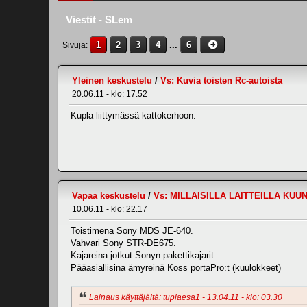
Viestit - SLem
1
2
3
4
...
6
Sivuja
Yleinen keskustelu
/
Vs: Kuvia toisten Rc-autoista
20.06.11 - klo: 17.52
Kupla liittymässä kattokerhoon.
Vapaa keskustelu
/
Vs: MILLAISILLA LAITTEILLA KUU
10.06.11 - klo: 22.17
Toistimena Sony MDS JE-640.
Vahvari Sony STR-DE675.
Kajareina jotkut Sonyn pakettikajarit.
Pääasiallisina ämyreinä Koss portaPro:t (kuulokkeet)
Lainaus käyttäjältä: tuplaesa1 - 13.04.11 - klo: 03.30