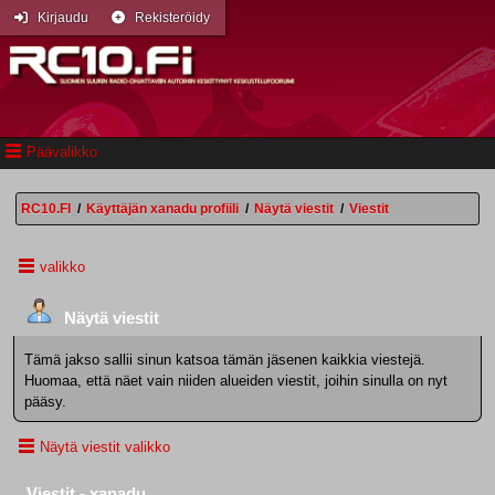
Kirjaudu
Rekisteröidy
Päävalikko
RC10.FI
/
Käyttäjän xanadu profiili
/
Näytä viestit
/
Viestit
valikko
Näytä viestit
Tämä jakso sallii sinun katsoa tämän jäsenen kaikkia viestejä.
Huomaa, että näet vain niiden alueiden viestit, joihin sinulla on nyt
pääsy.
Näytä viestit valikko
Viestit - xanadu