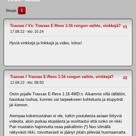
1
Sivuja
Traxxas
/
Vs: Traxxas E-Revo 1:16 rungon vaihto, vinkkejä?
#1
17.08.22 - klo: 10.24
Hyviä vinkkejä ja linkkejä ja video, kiitos!
Traxxas
/
Traxxas E-Revo 1:16 rungon vaihto, vinkkejä?
#2
12.08.22 - klo: 08.50
Ostin pojalle Traxxas E-Revo 1:16 4WD:n. Aikamme sillä rällättiin,
hauskaa touhua, kunnes sai tarpeekseen kohtelusta ja etupyörät
jäi kieroon.
Aiempaa kokemustahan ei ole, tutkin youtubesta asiaan liittyviä
videoita, aloin purkaa etupäästä ja osoittautui että runko on rikki.
Pari muutakin hajonnutta osaa paikallistin (*) Nuo silmällä
näkyvästi rikki, toivottavasti ei jäänyt jotain piilevää huomaamatta.