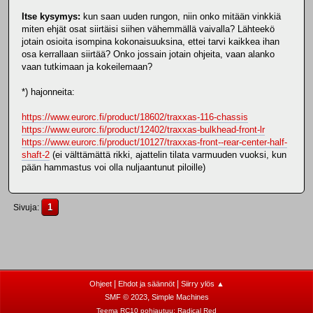
Itse kysymys:
kun saan uuden rungon, niin onko mitään vinkkiä
miten ehjät osat siirtäisi siihen vähemmällä vaivalla? Lähteekö
jotain osioita isompina kokonaisuuksina, ettei tarvi kaikkea ihan
osa kerrallaan siirtää? Onko jossain jotain ohjeita, vaan alanko
vaan tutkimaan ja kokeilemaan?
*) hajonneita:
https://www.eurorc.fi/product/18602/traxxas-116-chassis
https://www.eurorc.fi/product/12402/traxxas-bulkhead-front-lr
https://www.eurorc.fi/product/10127/traxxas-front--rear-center-half-
shaft-2
(ei välttämättä rikki, ajattelin tilata varmuuden vuoksi, kun
pään hammastus voi olla nuljaantunut piloille)
1
Sivuja
|
|
Ohjeet
Ehdot ja säännöt
Siirry ylös ▲
,
SMF © 2023
Simple Machines
Teema RC10 pohjautuu:
Radical Red