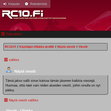
Kirjaudu
Rekisteröidy
Päävalikko
RC10.FI
/
Käyttäjän Ullakko profiili
/
Näytä viestit
/
Viestit
valikko
Näytä viestit
Tämä jakso sallii sinun katsoa tämän jäsenen kaikkia viestejä.
Huomaa, että näet vain niiden alueiden viestit, joihin sinulla on nyt
pääsy.
Näytä viestit valikko
Viestit - Ullakko