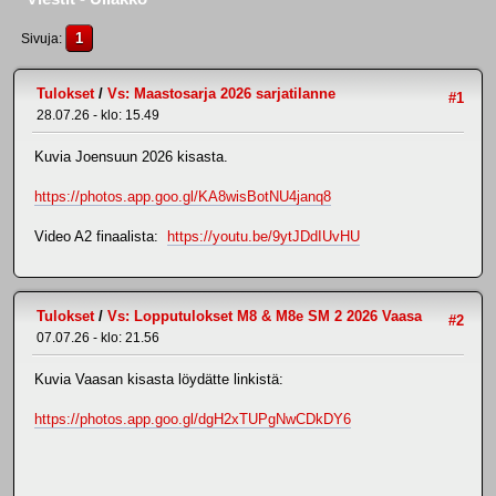
1
Sivuja
Tulokset
/
Vs: Maastosarja 2026 sarjatilanne
#1
28.07.26 - klo: 15.49
Kuvia Joensuun 2026 kisasta.
https://photos.app.goo.gl/KA8wisBotNU4janq8
Video A2 finaalista:
https://youtu.be/9ytJDdIUvHU
Tulokset
/
Vs: Lopputulokset M8 & M8e SM 2 2026 Vaasa
#2
07.07.26 - klo: 21.56
Kuvia Vaasan kisasta löydätte linkistä:
https://photos.app.goo.gl/dgH2xTUPgNwCDkDY6