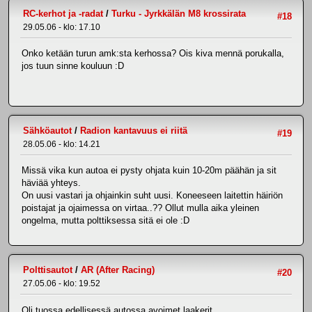
RC-kerhot ja -radat
/
Turku - Jyrkkälän M8 krossirata
#18
29.05.06 - klo: 17.10
Onko ketään turun amk:sta kerhossa? Ois kiva mennä porukalla,
jos tuun sinne kouluun :D
Sähköautot
/
Radion kantavuus ei riitä
#19
28.05.06 - klo: 14.21
Missä vika kun autoa ei pysty ohjata kuin 10-20m päähän ja sit
häviää yhteys.
On uusi vastari ja ohjainkin suht uusi. Koneeseen laitettin häiriön
poistajat ja ojaimessa on virtaa..?? Ollut mulla aika yleinen
ongelma, mutta polttiksessa sitä ei ole :D
Polttisautot
/
AR (After Racing)
#20
27.05.06 - klo: 19.52
Oli tuossa edellisessä autossa avoimet laakerit..