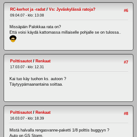
RC-kerhot ja -radat
/
Vs: Jyväskylässä ratoja?
#6
09.04.07 - klo: 13.08
Missäpäin Palokkaa rata on?
Että voisi käydä kattomassa millaiselle pohjalle se on tulossa..
Polttisautot
/
Renkaat
#7
17.03.07 - klo: 12.31
Kai tuo käy tuohon ks. autoon ?
Täytyypämaanantaina soittaa.
Polttisautot
/
Renkaat
#8
16.03.07 - klo: 18.39
Mistä halvalla rengasvanne-paketti 1/8 polttis buggyyn ?
Auto on GS Storm.