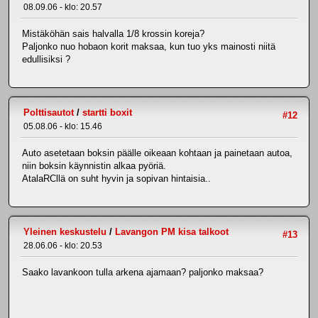
08.09.06 - klo: 20.57
Mistäköhän sais halvalla 1/8 krossin koreja?
Paljonko nuo hobaon korit maksaa, kun tuo yks mainosti niitä
edullisiksi ?
Polttisautot
/
startti boxit
#12
05.08.06 - klo: 15.46
Auto asetetaan boksin päälle oikeaan kohtaan ja painetaan autoa,
niin boksin käynnistin alkaa pyöriä.
AtalaRCllä on suht hyvin ja sopivan hintaisia..
Yleinen keskustelu
/
Lavangon PM kisa talkoot
#13
28.06.06 - klo: 20.53
Saako lavankoon tulla arkena ajamaan? paljonko maksaa?