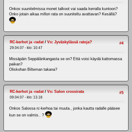
Onkos suunitelmissa monet talkoot vai saada kerralla kuntoon?
Onko jotain aikaa millon rata on suuniteltu avattavan? Kesällä?
RC-kerhot ja -radat
/
Vs: Jyväskylässä ratoja?
#4
29.04.07 - klo: 10.47
Missäpäin Seppälänkangasta se on? Että voisi käydä kattomassa
paikan?
Oliskohan Bilteman takana?
RC-kerhot ja -radat
/
Vs: Salon crossirata
#5
09.04.07 - klo: 13.18
Onkos Salossa rc-kerhoa tai muuta., jonka kautta radalle pääsee
kun se on valmis.. ?