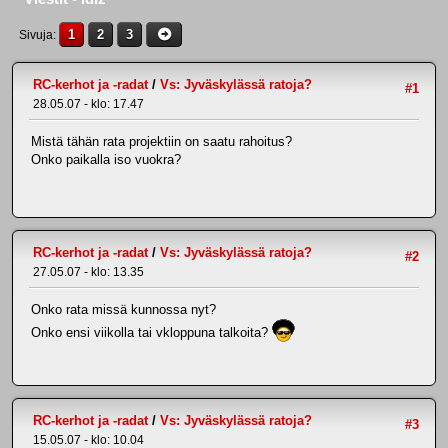
1
2
3
Sivuja
RC-kerhot ja -radat
/
Vs: Jyväskylässä ratoja?
#1
28.05.07 - klo: 17.47
Mistä tähän rata projektiin on saatu rahoitus?
Onko paikalla iso vuokra?
RC-kerhot ja -radat
/
Vs: Jyväskylässä ratoja?
#2
27.05.07 - klo: 13.35
Onko rata missä kunnossa nyt?
Onko ensi viikolla tai vkloppuna talkoita?
RC-kerhot ja -radat
/
Vs: Jyväskylässä ratoja?
#3
15.05.07 - klo: 10.04