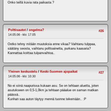
Onko teillä kuvia rata paikasta ?
Polttisautot
/
ongelma?
#26
14.05.06 - klo: 17.05
Ootko tehny mitään muutoksia enne vikaa? Vaihtanu tulppaa,
säätäny seosta, vaihtanu polttoainetta, purkanu kaasaria?
Kannattaa koittaa tulpanvaihtoa..
Yleinen keskustelu
/
Keski-Suomen ajopaikat
#27
14.05.06 - klo: 10.30
No ei siinä naapurissa kukaan asu. Se on tehtaan aluetta, joten
asutukseen on 0,5-1,0km ja tehtaan pääalue on saman matkan
päässä..
Kunhan saa auton täytyy mennä tuonne tekemään.. :P