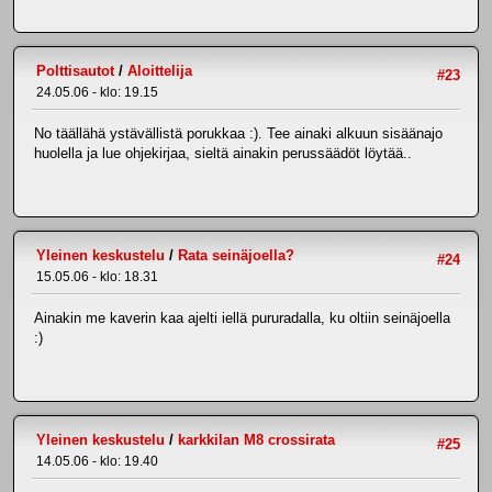
Polttisautot
/
Aloittelija
#23
24.05.06 - klo: 19.15
No täällähä ystävällistä porukkaa :). Tee ainaki alkuun sisäänajo
huolella ja lue ohjekirjaa, sieltä ainakin perussäädöt löytää..
Yleinen keskustelu
/
Rata seinäjoella?
#24
15.05.06 - klo: 18.31
Ainakin me kaverin kaa ajelti iellä pururadalla, ku oltiin seinäjoella
:)
Yleinen keskustelu
/
karkkilan M8 crossirata
#25
14.05.06 - klo: 19.40