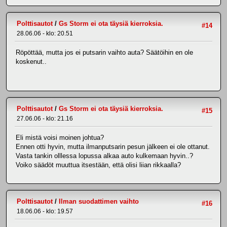
Polttisautot
/
Gs Storm ei ota täysiä kierroksia.
#14
28.06.06 - klo: 20.51
Röpöttää, mutta jos ei putsarin vaihto auta? Säätöihin en ole
koskenut..
Polttisautot
/
Gs Storm ei ota täysiä kierroksia.
#15
27.06.06 - klo: 21.16
Eli mistä voisi moinen johtua?
Ennen otti hyvin, mutta ilmanputsarin pesun jälkeen ei ole ottanut.
Vasta tankin olllessa lopussa alkaa auto kulkemaan hyvin..?
Voiko säädöt muuttua itsestään, että olisi liian rikkaalla?
Polttisautot
/
Ilman suodattimen vaihto
#16
18.06.06 - klo: 19.57