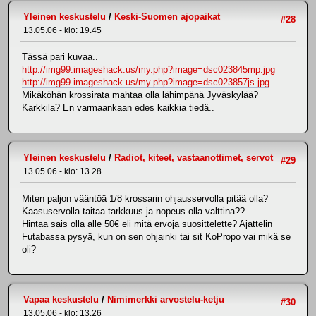
Yleinen keskustelu
/
Keski-Suomen ajopaikat
#28
13.05.06 - klo: 19.45
Tässä pari kuvaa..
http://img99.imageshack.us/my.php?image=dsc023845mp.jpg
http://img99.imageshack.us/my.php?image=dsc023857js.jpg
Mikäköhän krossirata mahtaa olla lähimpänä Jyväskylää?
Karkkila? En varmaankaan edes kaikkia tiedä..
Yleinen keskustelu
/
Radiot, kiteet, vastaanottimet, servot
#29
13.05.06 - klo: 13.28
Miten paljon vääntöä 1/8 krossarin ohjausservolla pitää olla?
Kaasuservolla taitaa tarkkuus ja nopeus olla valttina??
Hintaa sais olla alle 50€ eli mitä ervoja suosittelette? Ajattelin
Futabassa pysyä, kun on sen ohjainki tai sit KoPropo vai mikä se
oli?
Vapaa keskustelu
/
Nimimerkki arvostelu-ketju
#30
13.05.06 - klo: 13.26