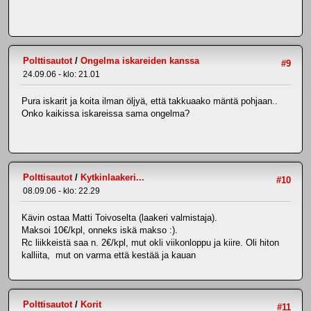
Polttisautot
/
Ongelma iskareiden kanssa
#9
24.09.06 - klo: 21.01
Pura iskarit ja koita ilman öljyä, että takkuaako mäntä pohjaan..
Onko kaikissa iskareissa sama ongelma?
Polttisautot
/
Kytkinlaakeri...
#10
08.09.06 - klo: 22.29
Kävin ostaa Matti Toivoselta (laakeri valmistaja).
Maksoi 10€/kpl, onneks iskä makso :).
Rc liikkeistä saa n. 2€/kpl, mut okli viikonloppu ja kiire. Oli hiton
kalliita, mut on varma että kestää ja kauan
Polttisautot
/
Korit
#11