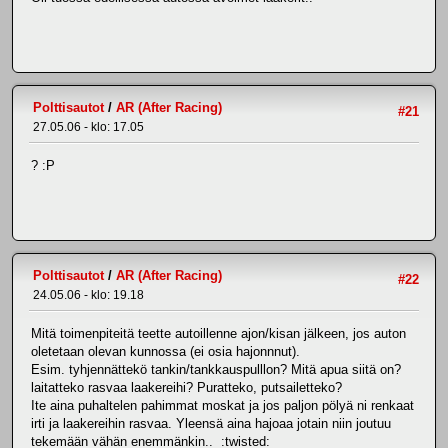
Polttisautot
/
AR (After Racing)
#21
27.05.06 - klo: 17.05
? :P
Polttisautot
/
AR (After Racing)
#22
24.05.06 - klo: 19.18
Mitä toimenpiteitä teette autoillenne ajon/kisan jälkeen, jos auton
oletetaan olevan kunnossa (ei osia hajonnnut).
Esim. tyhjennättekö tankin/tankkauspulllon? Mitä apua siitä on?
laitatteko rasvaa laakereihi? Puratteko, putsailetteko?
Ite aina puhaltelen pahimmat moskat ja jos paljon pölyä ni renkaat
irti ja laakereihin rasvaa. Yleensä aina hajoaa jotain niin joutuu
tekemään vähän enemmänkin.. :twisted: