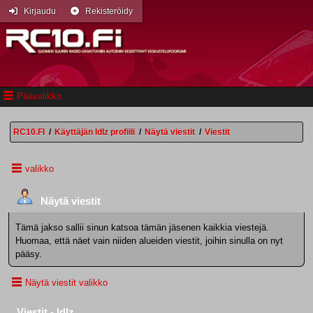
Kirjaudu
Rekisteröidy
Päävalikko
RC10.FI
/
Käyttäjän ldlz profiili
/
Näytä viestit
/
Viestit
valikko
Näytä viestit
Tämä jakso sallii sinun katsoa tämän jäsenen kaikkia viestejä.
Huomaa, että näet vain niiden alueiden viestit, joihin sinulla on nyt
pääsy.
Näytä viestit valikko
Viestit - ldlz