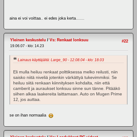
aina ei voi voittaa.. ei edes joka kerta.......
Yleinen keskustelu
/
Vs: Renkaat lonksuu
#22
19.06.07 - klo: 14.23
Lainaus käyttäjältä: Large_90 - 12.08.04 - klo: 18.03
Eli mulla heiluu renkaat polttiksessa melko reilusti, niin
saisko niitä niveliä jotenkin värkättyä tukevimmiksi. Se
heiluu siitä renkaan kiinnityksen kohdalta, niin että
camberit ja auraukset lonksuu sinne sun tänne. Pitääkö
siihen alkaa laakereita laittamaan. Auto on Mugen Prime
12, jos auttaa.
se on ihan normaalia