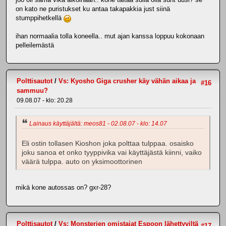
on kato ne puristukset ku antaa takapakkia just siinä
stumppihetkellä
ihan normaalia tolla koneella.. mut ajan kanssa loppuu kokonaan
pelleilemästä
Polttisautot
/
Vs: Kyosho Giga crusher käy vähän aikaa ja
#16
sammuu?
09.08.07 - klo: 20.28
Lainaus käyttäjältä: meos81 - 02.08.07 - klo: 14.07
Eli ostin tollasen Kioshon joka polttaa tulppaa. osaisko
joku sanoa et onko tyyppivika vai käyttäjästä kiinni, vaiko
väärä tulppa. auto on yksimoottorinen
mikä kone autossas on? gxr-28?
Polttisautot
/
Vs: Monsterien omistajat Espoon lähettyviltä
#17