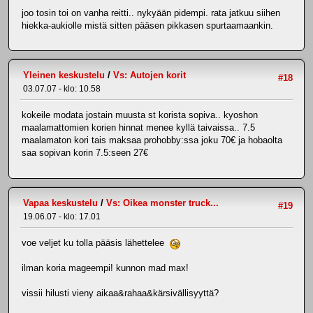
joo tosin toi on vanha reitti.. nykyään pidempi. rata jatkuu siihen
hiekka-aukiolle mistä sitten pääsen pikkasen spurtaamaankin.
Yleinen keskustelu
/
Vs: Autojen korit
#18
03.07.07 - klo: 10.58
kokeile modata jostain muusta st korista sopiva.. kyoshon
maalamattomien korien hinnat menee kyllä taivaissa.. 7.5
maalamaton kori tais maksaa prohobby:ssa joku 70€ ja hobaolta
saa sopivan korin 7.5:seen 27€
Vapaa keskustelu
/
Vs: Oikea monster truck...
#19
19.06.07 - klo: 17.01
voe veljet ku tolla pääsis lähettelee
ilman koria mageempi! kunnon mad max!
vissii hilusti vieny aikaa&rahaa&kärsivällisyyttä?