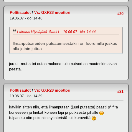
Polttisautot
/
Vs: GXR28 moottori
#20
19.06.07 - klo: 14.46
Lainaus käyttäjältä: Sami L - 19.06.07 - klo: 14.44
Ilmanputsareiden putsaamisestakin on foorumilla joskus
ollu jotain juttua...
juu u.. mutta toi auton mukana tullu putsari on muutenkin aivan
peestä.
Polttisautot
/
Vs: GXR28 moottori
#21
19.06.07 - klo: 14.39
kävikin sitten niin, että ilmanputsari (juuri putsattu) päästi p****a
koneeseen ja hiekat koneen läpi ja putksesta pihalle
tulpan ku otin pois niin sylinteristä tuli kuravettä