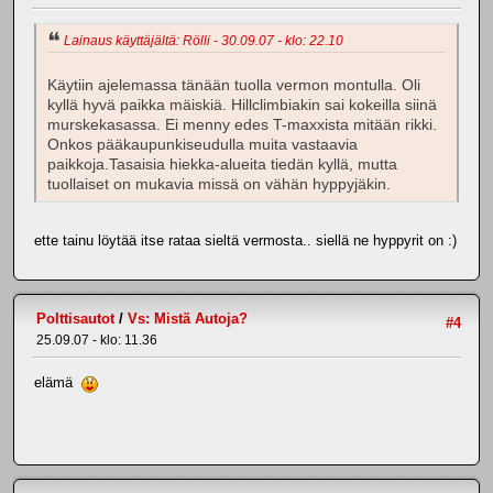
Lainaus käyttäjältä: Rölli - 30.09.07 - klo: 22.10
Käytiin ajelemassa tänään tuolla vermon montulla. Oli
kyllä hyvä paikka mäiskiä. Hillclimbiakin sai kokeilla siinä
murskekasassa. Ei menny edes T-maxxista mitään rikki.
Onkos pääkaupunkiseudulla muita vastaavia
paikkoja.Tasaisia hiekka-alueita tiedän kyllä, mutta
tuollaiset on mukavia missä on vähän hyppyjäkin.
ette tainu löytää itse rataa sieltä vermosta.. siellä ne hyppyrit on :)
Polttisautot
/
Vs: Mistä Autoja?
#4
25.09.07 - klo: 11.36
elämä