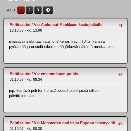
1
2
3
Sivuja
Polttisautot
/
Vs: Ajokutsut Mankkaan kaatopaikalle
#1
18.10.07 - klo: 13.06
missäpäinsielä tää "rata" on? kerran kävin TJT:n kanssa
pyörähtää ja ei sielä oikee mitää järkevännäköstä mestaa ollu
Polttisautot
/
Vs: ensimmäinen polttis.
#2
01.10.07 - klo: 08.34
jep, kestävä peli toi 7.5 us2. suosittelen! jasitä sitten
päivittelemään.
Polttisautot
/
Vs: Monsterien omistajat Espoon lähettyviltä
#3
01.10.07 - klo: 08.30