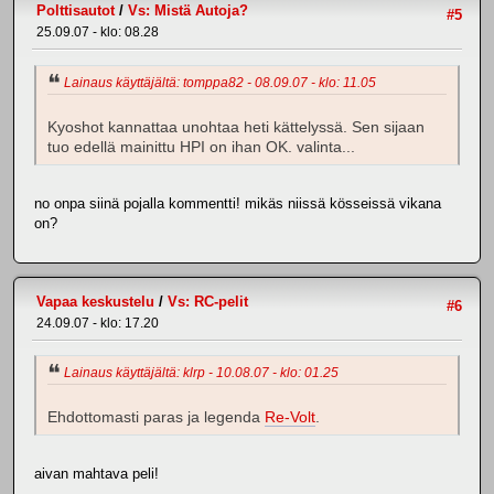
Polttisautot
/
Vs: Mistä Autoja?
#5
25.09.07 - klo: 08.28
Lainaus käyttäjältä: tomppa82 - 08.09.07 - klo: 11.05
Kyoshot kannattaa unohtaa heti kättelyssä. Sen sijaan
tuo edellä mainittu HPI on ihan OK. valinta...
no onpa siinä pojalla kommentti! mikäs niissä kösseissä vikana
on?
Vapaa keskustelu
/
Vs: RC-pelit
#6
24.09.07 - klo: 17.20
Lainaus käyttäjältä: klrp - 10.08.07 - klo: 01.25
Ehdottomasti paras ja legenda
Re-Volt
.
aivan mahtava peli!