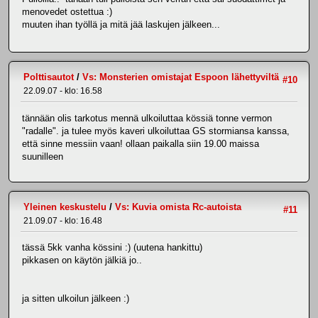
menovedet ostettua :)
muuten ihan työllä ja mitä jää laskujen jälkeen...
Polttisautot
/
Vs: Monsterien omistajat Espoon lähettyviltä
#10
22.09.07 - klo: 16.58
tännään olis tarkotus mennä ulkoiluttaa kössiä tonne vermon
"radalle". ja tulee myös kaveri ulkoiluttaa GS stormiansa kanssa,
että sinne messiin vaan! ollaan paikalla siin 19.00 maissa
suunilleen
Yleinen keskustelu
/
Vs: Kuvia omista Rc-autoista
#11
21.09.07 - klo: 16.48
tässä 5kk vanha kössini :) (uutena hankittu)
pikkasen on käytön jälkiä jo..
ja sitten ulkoilun jälkeen :)