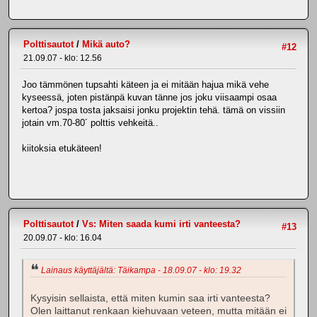
Polttisautot
/
Mikä auto?
#12
21.09.07 - klo: 12.56
Joo tämmönen tupsahti käteen ja ei mitään hajua mikä vehe
kyseessä, joten pistänpä kuvan tänne jos joku viisaampi osaa
kertoa? jospa tosta jaksaisi jonku projektin tehä. tämä on vissiin
jotain vm.70-80´ polttis vehkeitä..
kiitoksia etukäteen!
Polttisautot
/
Vs: Miten saada kumi irti vanteesta?
#13
20.09.07 - klo: 16.04
Lainaus käyttäjältä: Täikampa - 18.09.07 - klo: 19.32
Kysyisin sellaista, että miten kumin saa irti vanteesta?
Olen laittanut renkaan kiehuvaan veteen, mutta mitään ei