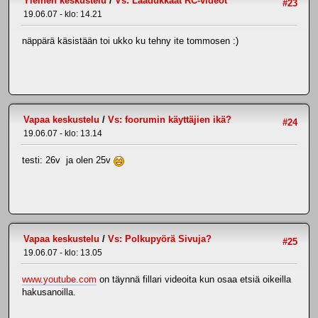
Yleinen keskustelu
/
Vs: Laadukkaat RC-videot
#23
19.06.07 - klo: 14.21
näppärä käsistään toi ukko ku tehny ite tommosen :)
Vapaa keskustelu
/
Vs: foorumin käyttäjien ikä?
#24
19.06.07 - klo: 13.14
testi: 26v ja olen 25v
Vapaa keskustelu
/
Vs: Polkupyörä Sivuja?
#25
19.06.07 - klo: 13.05
www.youtube.com
on täynnä fillari videoita kun osaa etsiä oikeilla
hakusanoilla.