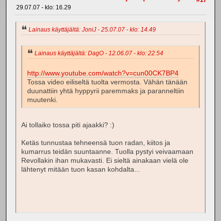
29.07.07 - klo: 16.29
Lainaus käyttäjältä: JoniJ - 25.07.07 - klo: 14.49
Lainaus käyttäjältä: DagO - 12.06.07 - klo: 22.54
http://www.youtube.com/watch?v=cun00CK7BP4
Tossa video eiliseltä tuolta vermosta. Vähän tänään
duunattiin yhtä hyppyrii paremmaks ja paranneltiin
muutenki.
Ai tollaiko tossa piti ajaakki? :)
Ketäs tunnustaa tehneensä tuon radan, kiitos ja
kumarrus teidän suuntaanne. Tuolla pystyi veivaamaan
Revollakin ihan mukavasti. Ei sieltä ainakaan vielä ole
lähtenyt mitään tuon kasan kohdalta...