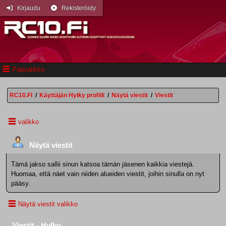
Kirjaudu
Rekisteröidy
Päävalikko
RC10.FI
/
Käyttäjän Hylky profiili
/
Näytä viestit
/
Viestit
valikko
Näytä viestit
Tämä jakso sallii sinun katsoa tämän jäsenen kaikkia viestejä.
Huomaa, että näet vain niiden alueiden viestit, joihin sinulla on nyt
pääsy.
Näytä viestit valikko
Viestit - Hylky