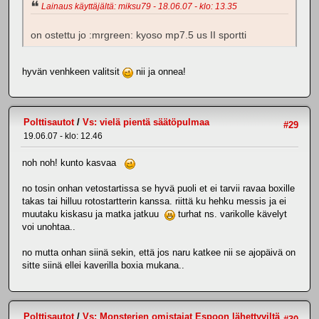
Lainaus käyttäjältä: miksu79 - 18.06.07 - klo: 13.35
on ostettu jo :mrgreen: kyoso mp7.5 us II sportti
hyvän venhkeen valitsit
nii ja onnea!
Polttisautot
/
Vs: vielä pientä säätöpulmaa
#29
19.06.07 - klo: 12.46
noh noh! kunto kasvaa
no tosin onhan vetostartissa se hyvä puoli et ei tarvii ravaa boxille
takas tai hilluu rotostartterin kanssa. riittä ku hehku messis ja ei
muutaku kiskasu ja matka jatkuu
turhat ns. varikolle kävelyt
voi unohtaa..
no mutta onhan siinä sekin, että jos naru katkee nii se ajopäivä on
sitte siinä ellei kaverilla boxia mukana..
Polttisautot
/
Vs: Monsterien omistajat Espoon lähettyviltä