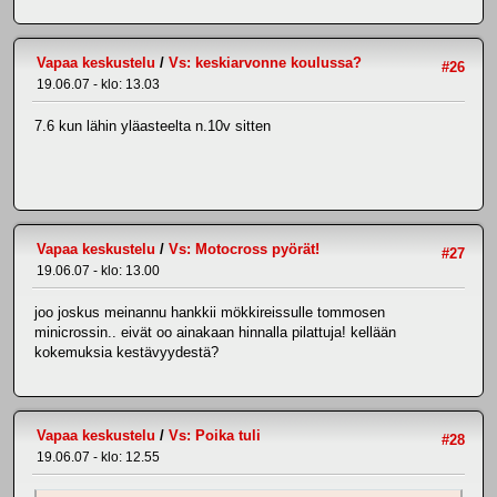
Vapaa keskustelu
/
Vs: keskiarvonne koulussa?
#26
19.06.07 - klo: 13.03
7.6 kun lähin yläasteelta n.10v sitten
Vapaa keskustelu
/
Vs: Motocross pyörät!
#27
19.06.07 - klo: 13.00
joo joskus meinannu hankkii mökkireissulle tommosen
minicrossin.. eivät oo ainakaan hinnalla pilattuja! kellään
kokemuksia kestävyydestä?
Vapaa keskustelu
/
Vs: Poika tuli
#28
19.06.07 - klo: 12.55