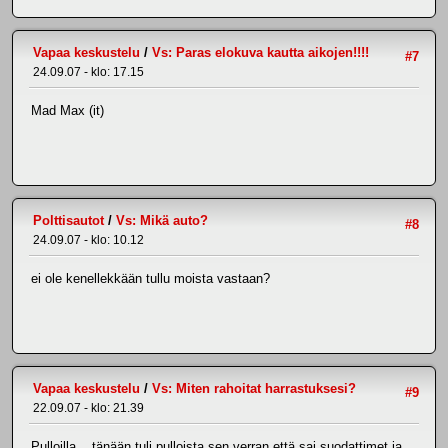
Vapaa keskustelu
/
Vs: Paras elokuva kautta aikojen!!!!
#7
24.09.07 - klo: 17.15
Mad Max (it)
Polttisautot
/
Vs: Mikä auto?
#8
24.09.07 - klo: 10.12
ei ole kenellekkään tullu moista vastaan?
Vapaa keskustelu
/
Vs: Miten rahoitat harrastuksesi?
#9
22.09.07 - klo: 21.39
Pulloilla.. tänään tuli pulloista sen verran että sai suodattimet ja