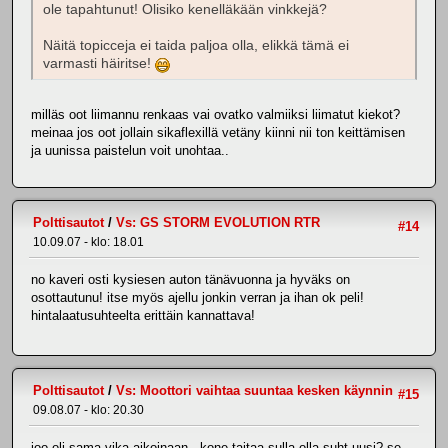
ole tapahtunut! Olisiko kenelläkään vinkkejä?
Näitä topicceja ei taida paljoa olla, elikkä tämä ei
varmasti häiritse!
milläs oot liimannu renkaas vai ovatko valmiiksi liimatut kiekot?
meinaa jos oot jollain sikaflexillä vetäny kiinni nii ton keittämisen
ja uunissa paistelun voit unohtaa..
Polttisautot
/
Vs: GS STORM EVOLUTION RTR
#14
10.09.07 - klo: 18.01
no kaveri osti kysiesen auton tänävuonna ja hyväks on
osottautunu! itse myös ajellu jonkin verran ja ihan ok peli!
hintalaatusuhteelta erittäin kannattava!
Polttisautot
/
Vs: Moottori vaihtaa suuntaa kesken käynnin
#15
09.08.07 - klo: 20.30
joo oli sama vika aikoinaan.. kone taitaa sulla olla suht uusi? se