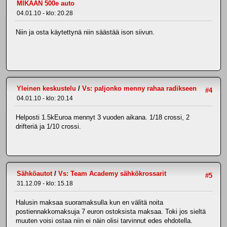
MIKÄÄN 500e auto
04.01.10 - klo: 20.28
Niin ja osta käytettynä niin säästää ison siivun.
Yleinen keskustelu
/
Vs: paljonko menny rahaa radikseen
#4
04.01.10 - klo: 20.14
Helposti 1.5kEuroa mennyt 3 vuoden aikana. 1/18 crossi, 2
drifteriä ja 1/10 crossi.
Sähköautot
/
Vs: Team Academy sähkökrossarit
#5
31.12.09 - klo: 15.18
Halusin maksaa suoramaksulla kun en välitä noita
postiennakkomaksuja 7 euron ostoksista maksaa. Toki jos sieltä
muuten voisi ostaa niin ei näin olisi tarvinnut edes ehdotella.