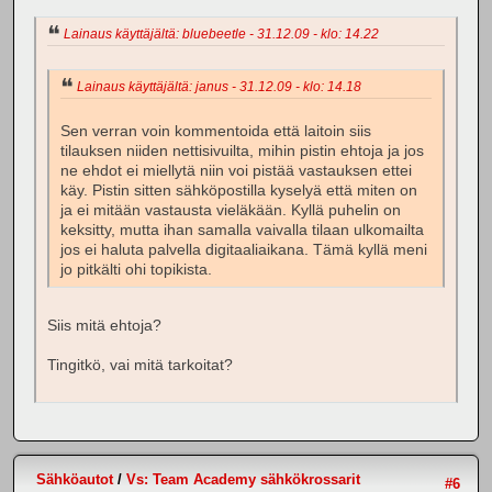
Lainaus käyttäjältä: bluebeetle - 31.12.09 - klo: 14.22
Lainaus käyttäjältä: janus - 31.12.09 - klo: 14.18
Sen verran voin kommentoida että laitoin siis
tilauksen niiden nettisivuilta, mihin pistin ehtoja ja jos
ne ehdot ei miellytä niin voi pistää vastauksen ettei
käy. Pistin sitten sähköpostilla kyselyä että miten on
ja ei mitään vastausta vieläkään. Kyllä puhelin on
keksitty, mutta ihan samalla vaivalla tilaan ulkomailta
jos ei haluta palvella digitaaliaikana. Tämä kyllä meni
jo pitkälti ohi topikista.
Siis mitä ehtoja?
Tingitkö, vai mitä tarkoitat?
Sähköautot
/
Vs: Team Academy sähkökrossarit
#6