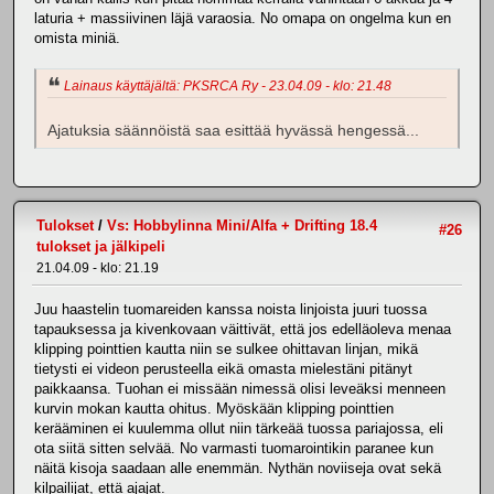
laturia + massiivinen läjä varaosia. No omapa on ongelma kun en
omista miniä.
Lainaus käyttäjältä: PKSRCA Ry - 23.04.09 - klo: 21.48
Ajatuksia säännöistä saa esittää hyvässä hengessä...
Tulokset
/
Vs: Hobbylinna Mini/Alfa + Drifting 18.4
#26
tulokset ja jälkipeli
21.04.09 - klo: 21.19
Juu haastelin tuomareiden kanssa noista linjoista juuri tuossa
tapauksessa ja kivenkovaan väittivät, että jos edelläoleva menaa
klipping pointtien kautta niin se sulkee ohittavan linjan, mikä
tietysti ei videon perusteella eikä omasta mielestäni pitänyt
paikkaansa. Tuohan ei missään nimessä olisi leveäksi menneen
kurvin mokan kautta ohitus. Myöskään klipping pointtien
kerääminen ei kuulemma ollut niin tärkeää tuossa pariajossa, eli
ota siitä sitten selvää. No varmasti tuomarointikin paranee kun
näitä kisoja saadaan alle enemmän. Nythän noviiseja ovat sekä
kilpailijat, että ajajat.