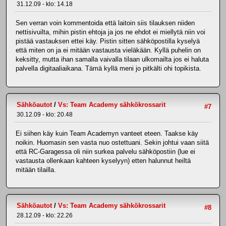
31.12.09 - klo: 14.18
Sen verran voin kommentoida että laitoin siis tilauksen niiden
nettisivuilta, mihin pistin ehtoja ja jos ne ehdot ei miellytä niin voi
pistää vastauksen ettei käy. Pistin sitten sähköpostilla kyselyä
että miten on ja ei mitään vastausta vieläkään. Kyllä puhelin on
keksitty, mutta ihan samalla vaivalla tilaan ulkomailta jos ei haluta
palvella digitaaliaikana. Tämä kyllä meni jo pitkälti ohi topikista.
Sähköautot
/
Vs: Team Academy sähkökrossarit
#7
30.12.09 - klo: 20.48
Ei siihen käy kuin Team Academyn vanteet eteen. Taakse käy
noikin. Huomasin sen vasta nuo ostettuani. Sekin johtui vaan siitä
että RC-Garagessa oli niin surkea palvelu sähköpostiin (lue ei
vastausta ollenkaan kahteen kyselyyn) etten halunnut heiltä
mitään tilailla.
Sähköautot
/
Vs: Team Academy sähkökrossarit
#8
28.12.09 - klo: 22.26