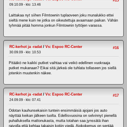
#15
09.10.09 - klo: 13.46
Laittakaa nyt siihen Filmtownin tuplaoveen joku munalukko ettei
sieltä mene kuin ne jotka on oikeutettuja avaamaan paikan. Vähän
tyhmää pitää homma jonkun Filmtownin tyttöjen varassa.
RC-kerhot ja -radat
/
Vs: Espoo RC-Center
#16
30.09.09 - klo: 10.53
Pitääkö ne kaikki putket vaihtaa vai veikö edellinen vuokraaja
putket mukanaan? Eikai sitä järkeä ole tuhlata tollaseen jos siellä
jotenkin muutenkin näkee.
RC-kerhot ja -radat
/
Vs: Espoo RC-Center
#17
24.09.09 - klo: 07.41
Odotan kauhunsekaisin tuntein ensimmäisiä ajojani jos auto
näyttää keikan jälkeen tuolta. Edellisvuosina on selvinnyt pienellä
puhalluksella mattonukasta, mutta totahan saa jynssätä ihan
raivolla että kehtaa takaisin kotiin viedä. Ajokokemus on sentää