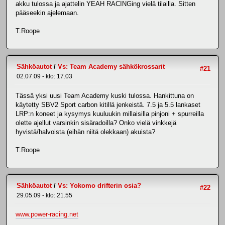
akku tulossa ja ajattelin YEAH RACINGing vielä tilailla. Sitten
pääseekin ajelemaan.
T.Roope
Sähköautot
/
Vs: Team Academy sähkökrossarit
#21
02.07.09 - klo: 17.03
Tässä yksi uusi Team Academy kuski tulossa. Hankittuna on
käytetty SBV2 Sport carbon kitillä jenkeistä. 7.5 ja 5.5 lankaset
LRP:n koneet ja kysymys kuuluukin millaisilla pinjoni + spurreilla
olette ajellut varsinkin sisäradoilla? Onko vielä vinkkejä
hyvistä/halvoista (eihän niitä olekkaan) akuista?
T.Roope
Sähköautot
/
Vs: Yokomo drifterin osia?
#22
29.05.09 - klo: 21.55
www.power-racing.net