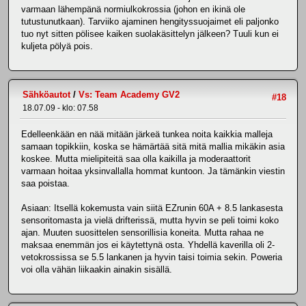
varmaan lähempänä normiulkokrossia (johon en ikinä ole
tutustunutkaan). Tarviiko ajaminen hengityssuojaimet eli paljonko
tuo nyt sitten pölisee kaiken suolakäsittelyn jälkeen? Tuuli kun ei
kuljeta pölyä pois.
Sähköautot
/
Vs: Team Academy GV2
#18
18.07.09 - klo: 07.58
Edelleenkään en nää mitään järkeä tunkea noita kaikkia malleja
samaan topikkiin, koska se hämärtää sitä mitä mallia mikäkin asia
koskee. Mutta mielipiteitä saa olla kaikilla ja moderaattorit
varmaan hoitaa yksinvallalla hommat kuntoon. Ja tämänkin viestin
saa poistaa.
Asiaan: Itsellä kokemusta vain siitä EZrunin 60A + 8.5 lankasesta
sensoritomasta ja vielä drifterissä, mutta hyvin se peli toimi koko
ajan. Muuten suosittelen sensorillisia koneita. Mutta rahaa ne
maksaa enemmän jos ei käytettynä osta. Yhdellä kaverilla oli 2-
vetokrossissa se 5.5 lankanen ja hyvin taisi toimia sekin. Poweria
voi olla vähän liikaakin ainakin sisällä.