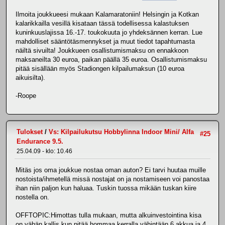
Ilmoita joukkueesi mukaan Kalamaratoniin! Helsingin ja Kotkan
kalarikkailla vesillä kisataan tässä todellisessa kalastuksen
kuninkuuslajissa 16.-17. toukokuuta jo yhdeksännen kerran. Lue
mahdolliset sääntötäsmennykset ja muut tiedot tapahtumasta
näiltä sivuilta! Joukkueen osallistumismaksu on ennakkoon
maksaneilta 30 euroa, paikan päällä 35 euroa. Osallistumismaksu
pitää sisällään myös Stadiongen kilpailumaksun (10 euroa
aikuisilta).
-Roope
Tulokset
/
Vs: Kilpailukutsu Hobbylinna Indoor Mini/ Alfa
#25
Endurance 9.5.
25.04.09 - klo: 10.46
Mitäs jos oma joukkue nostaa oman auton? Ei tarvi huutaa muille
nostoista/ihmetellä missä nostajat on ja nostamiseen voi panostaa
ihan niin paljon kun haluaa. Tuskin tuossa mikään tuskan kiire
nostella on.
OFFTOPIC:Himottas tulla mukaan, mutta alkuinvestointina kisa
on vähän kallis kun pitää hommaa kerralla vähintään 6 akkua ja 4