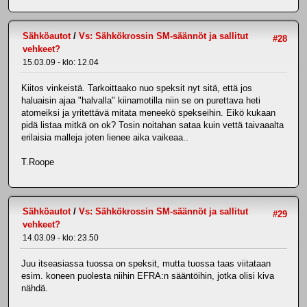
Sähköautot
/
Vs: Sähkökrossin SM-säännöt ja sallitut
#28
vehkeet?
15.03.09 - klo: 12.04
Kiitos vinkeistä. Tarkoittaako nuo speksit nyt sitä, että jos
haluaisin ajaa "halvalla" kiinamotilla niin se on purettava heti
atomeiksi ja yritettävä mitata meneekö spekseihin. Eikö kukaan
pidä listaa mitkä on ok? Tosin noitahan sataa kuin vettä taivaaalta
erilaisia malleja joten lienee aika vaikeaa..
T.Roope
Sähköautot
/
Vs: Sähkökrossin SM-säännöt ja sallitut
#29
vehkeet?
14.03.09 - klo: 23.50
Juu itseasiassa tuossa on speksit, mutta tuossa taas viitataan
esim. koneen puolesta niihin EFRA:n sääntöihin, jotka olisi kiva
nähdä.