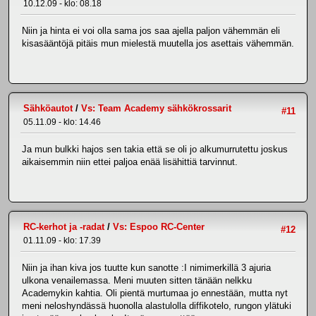
10.12.09 - klo: 08.18
Niin ja hinta ei voi olla sama jos saa ajella paljon vähemmän eli
kisasääntöjä pitäis mun mielestä muutella jos asettais vähemmän.
Sähköautot
/
Vs: Team Academy sähkökrossarit
#11
05.11.09 - klo: 14.46
Ja mun bulkki hajos sen takia että se oli jo alkumurrutettu joskus
aikaisemmin niin ettei paljoa enää lisähittiä tarvinnut.
RC-kerhot ja -radat
/
Vs: Espoo RC-Center
#12
01.11.09 - klo: 17.39
Niin ja ihan kiva jos tuutte kun sanotte :I nimimerkillä 3 ajuria
ulkona venailemassa. Meni muuten sitten tänään nelkku
Academykin kahtia. Oli pientä murtumaa jo ennestään, mutta nyt
meni neloshyndässä huonolla alastulolla diffikotelo, rungon ylätuki