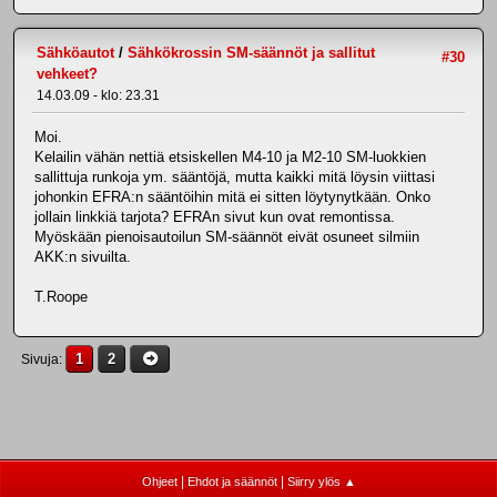
Sähköautot
/
Sähkökrossin SM-säännöt ja sallitut
#30
vehkeet?
14.03.09 - klo: 23.31
Moi.
Kelailin vähän nettiä etsiskellen M4-10 ja M2-10 SM-luokkien
sallittuja runkoja ym. sääntöjä, mutta kaikki mitä löysin viittasi
johonkin EFRA:n sääntöihin mitä ei sitten löytynytkään. Onko
jollain linkkiä tarjota? EFRAn sivut kun ovat remontissa.
Myöskään pienoisautoilun SM-säännöt eivät osuneet silmiin
AKK:n sivuilta.
T.Roope
1
2
Sivuja
|
|
Ohjeet
Ehdot ja säännöt
Siirry ylös ▲