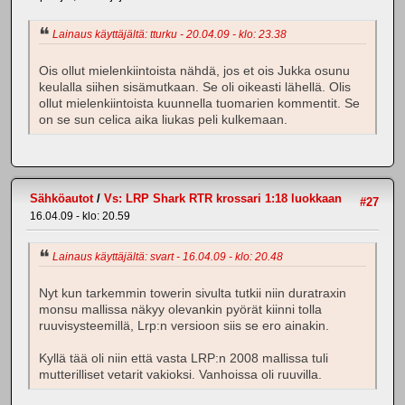
Lainaus käyttäjältä: tturku - 20.04.09 - klo: 23.38
Ois ollut mielenkiintoista nähdä, jos et ois Jukka osunu
keulalla siihen sisämutkaan. Se oli oikeasti lähellä. Olis
ollut mielenkiintoista kuunnella tuomarien kommentit. Se
on se sun celica aika liukas peli kulkemaan.
Sähköautot
/
Vs: LRP Shark RTR krossari 1:18 luokkaan
#27
16.04.09 - klo: 20.59
Lainaus käyttäjältä: svart - 16.04.09 - klo: 20.48
Nyt kun tarkemmin towerin sivulta tutkii niin duratraxin
monsu mallissa näkyy olevankin pyörät kiinni tolla
ruuvisysteemillä, Lrp:n versioon siis se ero ainakin.
Kyllä tää oli niin että vasta LRP:n 2008 mallissa tuli
mutterilliset vetarit vakioksi. Vanhoissa oli ruuvilla.