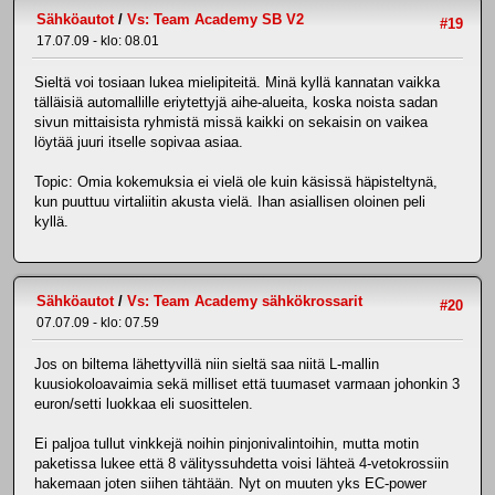
Sähköautot
/
Vs: Team Academy SB V2
#19
17.07.09 - klo: 08.01
Sieltä voi tosiaan lukea mielipiteitä. Minä kyllä kannatan vaikka
tälläisiä automallille eriytettyjä aihe-alueita, koska noista sadan
sivun mittaisista ryhmistä missä kaikki on sekaisin on vaikea
löytää juuri itselle sopivaa asiaa.
Topic: Omia kokemuksia ei vielä ole kuin käsissä häpisteltynä,
kun puuttuu virtaliitin akusta vielä. Ihan asiallisen oloinen peli
kyllä.
Sähköautot
/
Vs: Team Academy sähkökrossarit
#20
07.07.09 - klo: 07.59
Jos on biltema lähettyvillä niin sieltä saa niitä L-mallin
kuusiokoloavaimia sekä milliset että tuumaset varmaan johonkin 3
euron/setti luokkaa eli suosittelen.
Ei paljoa tullut vinkkejä noihin pinjonivalintoihin, mutta motin
paketissa lukee että 8 välityssuhdetta voisi lähteä 4-vetokrossiin
hakemaan joten siihen tähtään. Nyt on muuten yks EC-power