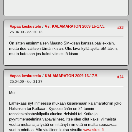
Vapaa keskustelu
/
Vs: KALAMARATON 2009 16-17.5.
#23
26.04.09 - klo: 20.13
On sitten ensimmäisen Maasto SM-kisan kanssa päällekkäin,
mutta itse valitsen tämän kisan. Olis kiva kyllä ajella SM:ääkin,
mutta katotaan jos kaksi viimeistä kisaa.
Vapaa keskustelu
/
KALAMARATON 2009 16-17.5.
#24
25.04.09 - klo: 21.27
Moi.
Lähtekääs nyt ihmeessä mukaan kisailemaan kalamaratoniin joko
Helsinkiin tai Kotkaan. Kyseessähän on 24 tunnin
rannaltakalastuskilpailu alueina Helsinki tai Kotka ja
pyyntimenetelminä vapavälineet. Itse olen ollut kaksi viimeistä
vuotta mukana ja lystiä on riittänyt niin että ei malta seuraavaa
vuotta odottaa. Alla virallinen kutsu sivuilta
www.skes.fi