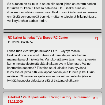
Se autohan on ex-mun ja se on siis sport johon on ostettu carbon
kit kuten mukana tulleessa pahvissa luki. Lisäksi siinä on
ilmeisesti muutakin tunausosaa. Itsekin sen käytettynä ostaneena
en näistä sen enempää tiennyt, mutta ne teippiurat hiilaripohjassa
voi liittyä tohon carbon kittiin.
RC-kerhot ja -radat
/
Vs: Espoo RC-Center
#9
11.12.09 - klo: 07.57
Etkös tuon viestiketjun mukaan HOKE käynyt radalla
keskiviikkona ja ei ollut mitään valittamista jos sitä kerran
maanantaina oli hiekotettu. Vai joko sitä joku taas muutti jotenkin
kun ei noista viesteistä sitä ainakaan pysty lukemaan. Vai ne
kanttaritko sapettaa? Tiistaina se oli ainakin ihan hyvässä
kuosissa eli pitoa riitti kun kippas vähän joka kurviin ja keuli kun
mikäkin. Oli mukavaa ajella kunnes iskaritorni antautui (itse en
tykkää huonosta pidosta ja sitä ei tiistaina ollutkaan).
Tulokset
/
Vs: Kilpailukutsu: Racing Factory Tournament
#10
13.12.2009