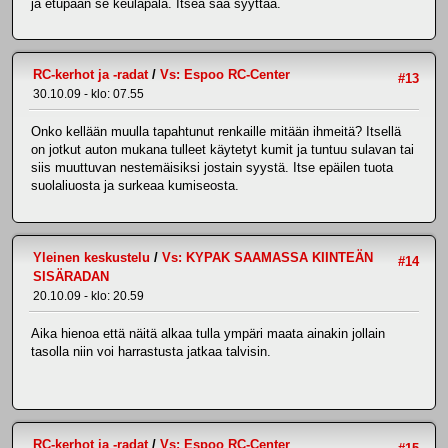
ja etupään se keulapala. Itseä saa syyttää.
RC-kerhot ja -radat
/
Vs: Espoo RC-Center
#13
30.10.09 - klo: 07.55
Onko kellään muulla tapahtunut renkaille mitään ihmeitä? Itsellä
on jotkut auton mukana tulleet käytetyt kumit ja tuntuu sulavan tai
siis muuttuvan nestemäisiksi jostain syystä. Itse epäilen tuota
suolaliuosta ja surkeaa kumiseosta.
Yleinen keskustelu
/
Vs: KYPAK SAAMASSA KIINTEÄN
#14
SISÄRADAN
20.10.09 - klo: 20.59
Aika hienoa että näitä alkaa tulla ympäri maata ainakin jollain
tasolla niin voi harrastusta jatkaa talvisin.
RC-kerhot ja -radat
/
Vs: Espoo RC-Center