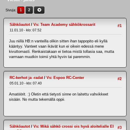
1
2
Sivuja
Sähköautot
/
Vs: Team Academy sähkökrossarit
#1
11.01.10 - klo: 07.52
Juu niillä HB:n vanteilla olikin sitten ihan tappopito eli kyllä
kääntyy. Vanteet vaan ikävät kun ei oikein edessä mene
kivuttomasti. Renkaistakaan ei tietoa mistä tollasia saa, mutta
varmaan muutkin toimii yhtä hyvin tai paremmin.
RC-kerhot ja -radat
/
Vs: Espoo RC-Center
#2
05.01.10 - klo: 07.40
Amatöörit. :) Oletin että tietysti sinne on laitettu vahvikkeet
sisään. No mutta tekemällä oppii.
Sähköautot
/
Vs: Mikä sähkö crossi ois hyvä aloitelialle EI
#3