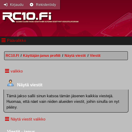
Kirjaudu
Rekisteröidy
Päävalikko
RC10.FI
/
Käyttäjän janus profiili
/
Näytä viestit
/
Viestit
valikko
Näytä viestit
Tämä jakso sallii sinun katsoa tämän jäsenen kaikkia viestejä.
Huomaa, että näet vain niiden alueiden viestit, joihin sinulla on nyt
pääsy.
Näytä viestit valikko
Viestit - janus