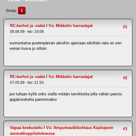
1
Sivuja
RC-kerhot ja -radat
/
Vs: Mikkelin harrastajat
#1
06.06.09 - klo: 19.08
sunnuntaina puolenpäivän aikoihin ajamaan eiköhän rata oo sen
verran kuiva jo silloin
RC-kerhot ja -radat
/
Vs: Mikkelin harrastajat
#2
07.05.09 - klo: 21.53
joo tullaan kyllä onks siellä mitään tarvikkeita jolla vähän parsisi
ajajakoroketta paremmaksi
Vapaa keskustelu
/
Vs: Ampumavälikohtaus Kauhajoen
#3
ammattioppilaitoksessa