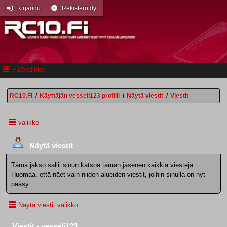
Kirjaudu
Rekisteröidy
Päävalikko
RC10.FI
/
Käyttäjän vesseli123 profiili
/
Näytä viestit
/
Viestit
valikko
Näytä viestit
Tämä jakso sallii sinun katsoa tämän jäsenen kaikkia viestejä.
Huomaa, että näet vain niiden alueiden viestit, joihin sinulla on nyt
pääsy.
Näytä viestit valikko
Viestit - vesseli123