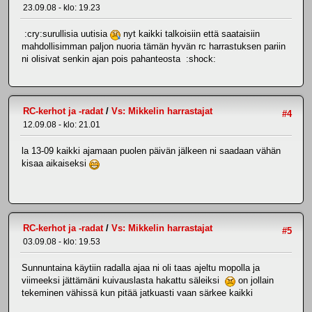
23.09.08 - klo: 19.23
:cry:surullisia uutisia
nyt kaikki talkoisiin että saataisiin
mahdollisimman paljon nuoria tämän hyvän rc harrastuksen pariin
ni olisivat senkin ajan pois pahanteosta :shock:
RC-kerhot ja -radat
/
Vs: Mikkelin harrastajat
#4
12.09.08 - klo: 21.01
la 13-09 kaikki ajamaan puolen päivän jälkeen ni saadaan vähän
kisaa aikaiseksi
RC-kerhot ja -radat
/
Vs: Mikkelin harrastajat
#5
03.09.08 - klo: 19.53
Sunnuntaina käytiin radalla ajaa ni oli taas ajeltu mopolla ja
viimeeksi jättämäni kuivauslasta hakattu säleiksi
on jollain
tekeminen vähissä kun pitää jatkuasti vaan särkee kaikki