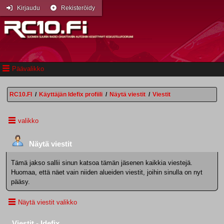
Kirjaudu
Rekisteröidy
Päävalikko
RC10.FI
/
Käyttäjän Idefix profiili
/
Näytä viestit
/
Viestit
valikko
Näytä viestit
Tämä jakso sallii sinun katsoa tämän jäsenen kaikkia viestejä.
Huomaa, että näet vain niiden alueiden viestit, joihin sinulla on nyt
pääsy.
Näytä viestit valikko
Viestit - Idefix