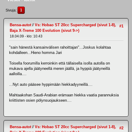
1
Sivuja
Bensa-autot
/
Vs: Hobao ST 20cc Supercharged (sivut 1-8),
#1
Baja X-Treme 100 Evolution (sivut 9->)
18.04.09 - klo: 10.43
"sain hänestä kansainvälisen rahoittajan"...Joskus kolahtaa
kohdalleen...Hieno homma Jari
Toisella foorumilla kerroinkin että tällaisella isolla autolla on
mukava ajella jäätyneellä meren jäällä, ja hyppiä jäätyneillä
aalloilla....
...Nyt auto pääsee hyppimään hiekkadyyneillä....
Mahtaakohan Saudi-Arabian erämaan hiekka vaatia parannuksia
kriittisten osien pölynsuojaukseen....
Bensa-autot
/
Vs: Hobao ST 20cc Supercharged (sivut 1-8),
#2