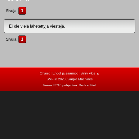
1
Sivuja
Ei ole vielä lähetettyjä viestejä.
1
Sivuja
|
|
Ohjeet
Ehdot ja säännöt
Siirry ylös ▲
,
SMF © 2023
Simple Machines
Teema RC10 pohjautuu:
Radical Red