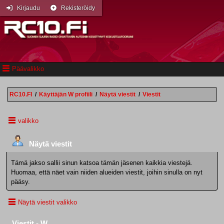
Kirjaudu
Rekisteröidy
Päävalikko
RC10.FI
/
Käyttäjän W profiili
/
Näytä viestit
/
Viestit
valikko
Näytä viestit
Tämä jakso sallii sinun katsoa tämän jäsenen kaikkia viestejä.
Huomaa, että näet vain niiden alueiden viestit, joihin sinulla on nyt
pääsy.
Näytä viestit valikko
Viestit - W