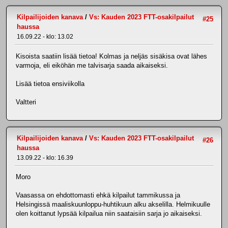
Kilpailijoiden kanava
/
Vs: Kauden 2023 FTT-osakilpailut
#25
haussa
16.09.22 - klo: 13.02
Kisoista saatiin lisää tietoa! Kolmas ja neljäs sisäkisa ovat lähes
varmoja, eli eiköhän me talvisarja saada aikaiseksi.
Lisää tietoa ensiviikolla
Valtteri
Kilpailijoiden kanava
/
Vs: Kauden 2023 FTT-osakilpailut
#26
haussa
13.09.22 - klo: 16.39
Moro
Vaasassa on ehdottomasti ehkä kilpailut tammikussa ja
Helsingissä maaliskuunloppu-huhtikuun alku akselilla. Helmikuulle
olen koittanut lypsää kilpailua niin saataisiin sarja jo aikaiseksi.