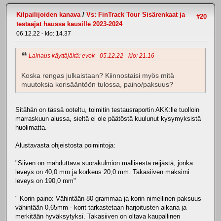
Kilpailijoiden kanava
/
Vs: FinTrack Tour Sisärenkaat ja
#20
testaajat haussa kausille 2023-2024
06.12.22 - klo: 14.37
Lainaus käyttäjältä: evok - 05.12.22 - klo: 21.16
Koska rengas julkaistaan? Kiinnostaisi myös mitä
muutoksia korisääntöön tulossa, paino/paksuus?
Sitähän on tässä ooteltu, toimitin testausraportin AKK:lle tuolloin
marraskuun alussa, sieltä ei ole päätöstä kuulunut kysymyksistä
huolimatta.
Alustavasta ohjeistosta poimintoja:
"Siiven on mahduttava suorakulmion mallisesta reijästä, jonka
leveys on 40,0 mm ja korkeus 20,0 mm. Takasiiven maksimi
leveys on 190,0 mm"
" Korin paino: Vähintään 80 grammaa ja korin nimellinen paksuus
vähintään 0,65mm - korit tarkastetaan harjoitusten aikana ja
merkitään hyväksytyksi. Takasiiven on oltava kaupallinen