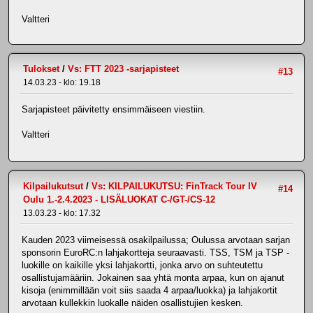
Valtteri
Tulokset
/
Vs: FTT 2023 -sarjapisteet
#13
14.03.23 - klo: 19.18
Sarjapisteet päivitetty ensimmäiseen viestiin.
Valtteri
Kilpailukutsut
/
Vs: KILPAILUKUTSU: FinTrack Tour IV
#14
Oulu 1.-2.4.2023 - LISÄLUOKAT C-/GT-/CS-12
13.03.23 - klo: 17.32
Kauden 2023 viimeisessä osakilpailussa; Oulussa arvotaan sarjan
sponsorin EuroRC:n lahjakortteja seuraavasti. TSS, TSM ja TSP -
luokille on kaikille yksi lahjakortti, jonka arvo on suhteutettu
osallistujamääriin. Jokainen saa yhtä monta arpaa, kun on ajanut
kisoja (enimmillään voit siis saada 4 arpaa/luokka) ja lahjakortit
arvotaan kullekkin luokalle näiden osallistujien kesken.