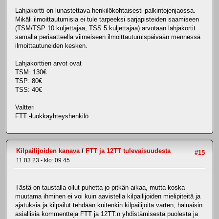
Lahjakortti on lunastettava henkilökohtaisesti palkintojenjaossa.
Mikäli ilmoittautumisia ei tule tarpeeksi sarjapisteiden saamiseen
(TSM/TSP 10 kuljettajaa, TSS 5 kuljettajaa) arvotaan lahjakortit
samalla periaatteella viimeiseen ilmoittautumispäivään mennessä
ilmoittautuneiden kesken.
Lahjakorttien arvot ovat
TSM: 130€
TSP: 80€
TSS: 40€
Valtteri
FTT -luokkayhteyshenkilö
Kilpailijoiden kanava
/
FTT ja 12TT tulevaisuudesta
#15
11.03.23 - klo: 09.45
Tästä on taustalla ollut puhetta jo pitkän aikaa, mutta koska
muutama ihminen ei voi kuin aavistella kilpailijoiden mielipiteitä ja
ajatuksia ja kilpailut tehdään kuitenkin kilpailijoita varten, haluaisin
asiallisia kommentteja FTT ja 12TT:n yhdistämisestä puolesta ja