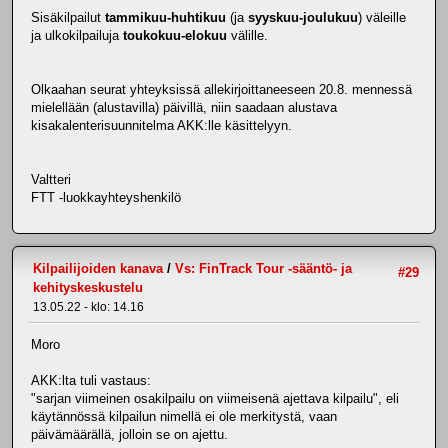
Sisäkilpailut
tammikuu-huhtikuu
(ja
syyskuu-joulukuu
) väleille
ja ulkokilpailuja
toukokuu-elokuu
välille.
Olkaahan seurat yhteyksissä allekirjoittaneeseen 20.8. mennessä
mielellään (alustavilla) päivillä, niin saadaan alustava
kisakalenterisuunnitelma AKK:lle käsittelyyn.
Valtteri
FTT -luokkayhteyshenkilö
Kilpailijoiden kanava
/
Vs: FinTrack Tour -sääntö- ja
#29
kehityskeskustelu
13.05.22 - klo: 14.16
Moro
AKK:lta tuli vastaus:
"sarjan viimeinen osakilpailu on viimeisenä ajettava kilpailu", eli
käytännössä kilpailun nimellä ei ole merkitystä, vaan
päivämäärällä, jolloin se on ajettu.