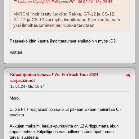
Lainaus käyttäjältä: Fullspeed RC - 06.02.24 - klo: 20.55
MyRCM linkit lisätty luokille: Rekka, GT-12 ja CS-12.
GT-12 ja CS-12 voi myös ilmoittautua Kitin kautta, vain
yksi ilmoittautuminen per luokka tarvitaan
Pääseekö kitin kautta ilmoittautuneet erälistoihin myös :D?
Valtteri
Kilpailijoiden kanava
/
Vs: FinTrack Tour 2024 -
#5
sarjasäännöt
15.01.24 - klo: 16.34
Moro,
Ei ole FTT -sarjasäännöissä ollut pitkään aikaan mainintaa C -
arvoista.
Akkujen maksimi lataus-/purkuvirta on 12 A riippumatta akun
kapasiteetista. Kilpailija on vastuullinen lataustapahtuman
turvallisuudesta.