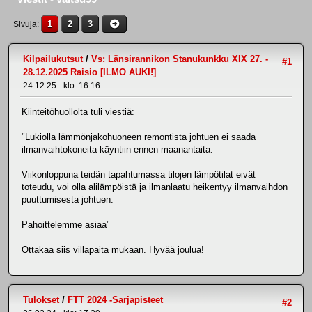
1
2
3
Sivuja
Kilpailukutsut
/
Vs: Länsirannikon Stanukunkku XIX 27. -
#1
28.12.2025 Raisio [ILMO AUKI!]
24.12.25 - klo: 16.16
Kiinteitöhuollolta tuli viestiä:
"Lukiolla lämmönjakohuoneen remontista johtuen ei saada
ilmanvaihtokoneita käyntiin ennen maanantaita.
Viikonloppuna teidän tapahtumassa tilojen lämpötilat eivät
toteudu, voi olla alilämpöistä ja ilmanlaatu heikentyy ilmanvaihdon
puuttumisesta johtuen.
Pahoittelemme asiaa"
Ottakaa siis villapaita mukaan. Hyvää joulua!
Tulokset
/
FTT 2024 -Sarjapisteet
#2