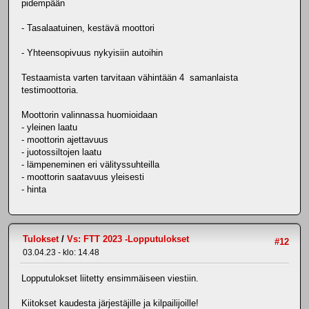
pidempään
- Tasalaatuinen, kestävä moottori
- Yhteensopivuus nykyisiin autoihin
Testaamista varten tarvitaan vähintään 4 samanlaista
testimoottoria.
Moottorin valinnassa huomioidaan
- yleinen laatu
- moottorin ajettavuus
- juotossiltojen laatu
- lämpeneminen eri välityssuhteilla
- moottorin saatavuus yleisesti
- hinta
Tulokset
/
Vs: FTT 2023 -Lopputulokset
#12
03.04.23 - klo: 14.48
Lopputulokset liitetty ensimmäiseen viestiin.
Kiitokset kaudesta järjestäjille ja kilpailijoille!