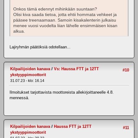
Onkos tämä edennyt mihinkään suuntaan?
Olisi kiva saada tietoa, jotta ehtii hommata vehkeet ja
pääsee treenaamaan. Samoin kisakalenterin julkaisu
menee vuosi vuodelta liian lähelle ensimmäisen kisan
alkua.
Lajiryhmän päätöksiä odotellaan...
Kilpailijoiden kanava
/
Vs: Haussa FTT ja 12TT
#10
ykstyyppimoottorit
31.07.23 - klo: 16.14
Ilmoitukset tarjottavista moottoreista allekirjoittaneelle 4.8.
mennessä.
Kilpailijoiden kanava
/
Haussa FTT ja 12TT
#11
ykstyyppimoottorit