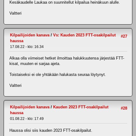
Kesäkaudelle Laukaa on suunnitellut kilpailua heinäkuun alulle.
Valtteri
Kilpailijoiden kanava
/
Vs: Kauden 2023 FTT-osakilpailut
#27
haussa
17.08.22 - klo: 16.34
Alkaa olla viimeiset hetket ilmoittaa halukkuutensa järjestää FTT-
kisat, muuten ei sarjaa ajeta.
Toistaiseksi ei ole yhtäkään halukasta seuraa löytynyt.
Valtteri
Kilpailijoiden kanava
/
Kauden 2023 FTT-osakilpailut
#28
haussa
01.08.22 - klo: 17.49
Haussa olisi siis kauden 2023 FTT-osakilpailut.