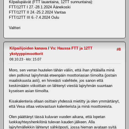
Kilpailupäivät (FTT lauantaina, 12TT sunnuntaina):
FTT/12TT I 27.-28.1.2024 Äänekoski
FTT/12TT II 24.-25.2.2024 Vantaa
FTT/12TT III 6.-7.4.2024 Oulu
Valtteri
Kilpailijoiden kanava
/
Vs: Haussa FTT ja 12TT
#8
ykstyyppimoottorit
08.10.23 - klo: 15.07
Moro, sen verran huutelen tähän väliin, että ihan yhtälailla minä
olen potkinut lajiryhmää eteenpäin moottoriasian tiimoilta (jostain
maaliskuusta asti), en hirveästi valehtele, jos sanon että
keskimäärin viikoittain on lähtenyt viestiä lajiryhmän suuntaan
kyseisen asian tiimoilta.
Kisakalenteria ollaan osittain yhdessä mietitty ja olen ymmärtänyt,
että Vesa ottaa vetovastuun kalenterista ja minä moottoreista.
Olen päättänyt tässä kuluvan vuoden aikana, että lopetan
luokkayhteyshenkilönä tulevan kauden jälkeen. Alla
lajiryhmällekkin lähtenyt sähköposti, jossa hieman avataan syitä