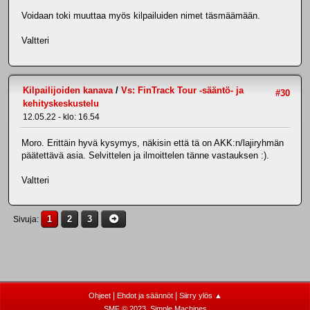
Voidaan toki muuttaa myös kilpailuiden nimet täsmäämään.
Valtteri
Kilpailijoiden kanava
/
Vs: FinTrack Tour -sääntö- ja
#30
kehityskeskustelu
12.05.22 - klo: 16.54
Moro. Erittäin hyvä kysymys, näkisin että tä on AKK:n/lajiryhmän
päätettävä asia. Selvittelen ja ilmoittelen tänne vastauksen :).
Valtteri
1
2
3
Sivuja
|
|
Ohjeet
Ehdot ja säännöt
Siirry ylös ▲
,
SMF © 2023
Simple Machines