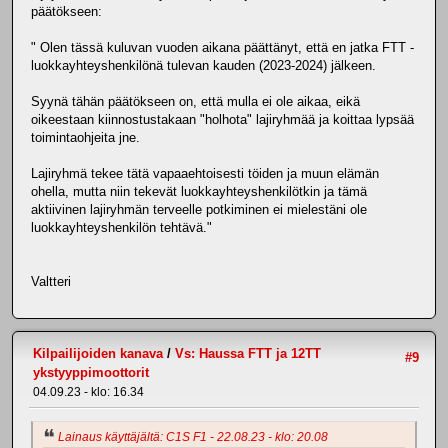
päätökseen:
" Olen tässä kuluvan vuoden aikana päättänyt, että en jatka FTT -
luokkayhteyshenkilönä tulevan kauden (2023-2024) jälkeen.
Syynä tähän päätökseen on, että mulla ei ole aikaa, eikä
oikeestaan kiinnostustakaan "holhota" lajiryhmää ja koittaa lypsää
toimintaohjeita jne.
Lajiryhmä tekee tätä vapaaehtoisesti töiden ja muun elämän
ohella, mutta niin tekevät luokkayhteyshenkilötkin ja tämä
aktiivinen lajiryhmän terveelle potkiminen ei mielestäni ole
luokkayhteyshenkilön tehtävä."
Valtteri
Kilpailijoiden kanava
/
Vs: Haussa FTT ja 12TT
#9
ykstyyppimoottorit
04.09.23 - klo: 16.34
Lainaus käyttäjältä: C1S F1 - 22.08.23 - klo: 20.08