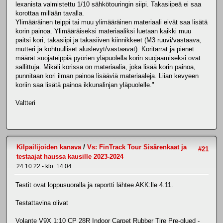
lexanista valmistettu 1/10 sähkötouringin siipi. Takasiipeä ei saa
korottaa millään tavalla.
Ylimääräinen teippi tai muu ylimääräinen materiaali eivät saa lisätä
korin painoa. Ylimääräiseksi materiaaliksi luetaan kaikki muu
paitsi kori, takasiipi ja takasiiven kiinnikkeet (M3 ruuvi/vastaava,
mutteri ja kohtuulliset aluslevyt/vastaavat). Koritarrat ja pienet
määrät suojateippiä pyörien yläpuolella korin suojaamiseksi ovat
sallittuja. Mikäli korissa on materiaalia, joka lisää korin painoa,
punnitaan kori ilman painoa lisääviä materiaaleja. Liian kevyeen
koriin saa lisätä painoa ikkunalinjan yläpuolelle."
Valtteri
Kilpailijoiden kanava
/
Vs: FinTrack Tour Sisärenkaat ja
#21
testaajat haussa kausille 2023-2024
24.10.22 - klo: 14.04
Testit ovat loppusuoralla ja raportti lähtee AKK:lle 4.11.
Testattavina olivat
Volante V9X 1:10 CP 28R Indoor Carpet Rubber Tire Pre-glued -