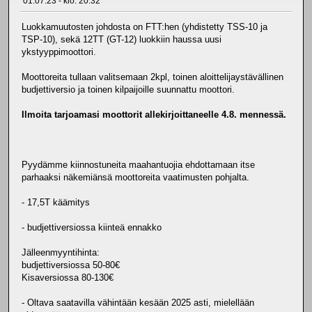
01.07.23 - klo: 20.32
Luokkamuutosten johdosta on FTT:hen (yhdistetty TSS-10 ja
TSP-10), sekä 12TT (GT-12) luokkiin haussa uusi
ykstyyppimoottori.
Moottoreita tullaan valitsemaan 2kpl, toinen aloittelijaystävällinen
budjettiversio ja toinen kilpaijoille suunnattu moottori.
Ilmoita tarjoamasi moottorit allekirjoittaneelle 4.8. mennessä.
Pyydämme kiinnostuneita maahantuojia ehdottamaan itse
parhaaksi näkemiänsä moottoreita vaatimusten pohjalta.
- 17,5T käämitys
- budjettiversiossa kiinteä ennakko
Jälleenmyyntihinta:
budjettiversiossa 50-80€
Kisaversiossa 80-130€
- Oltava saatavilla vähintään kesään 2025 asti, mielellään