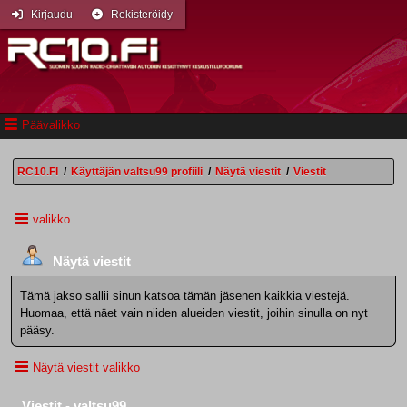
Kirjaudu
Rekisteröidy
Päävalikko
RC10.FI
/
Käyttäjän valtsu99 profiili
/
Näytä viestit
/
Viestit
valikko
Näytä viestit
Tämä jakso sallii sinun katsoa tämän jäsenen kaikkia viestejä.
Huomaa, että näet vain niiden alueiden viestit, joihin sinulla on nyt
pääsy.
Näytä viestit valikko
Viestit - valtsu99