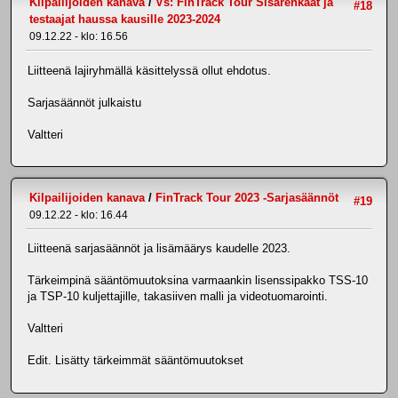
Kilpailijoiden kanava
/
Vs: FinTrack Tour Sisärenkaat ja
#18
testaajat haussa kausille 2023-2024
09.12.22 - klo: 16.56
Liitteenä lajiryhmällä käsittelyssä ollut ehdotus.
Sarjasäännöt julkaistu
Valtteri
Kilpailijoiden kanava
/
FinTrack Tour 2023 -Sarjasäännöt
#19
09.12.22 - klo: 16.44
Liitteenä sarjasäännöt ja lisämäärys kaudelle 2023.
Tärkeimpinä sääntömuutoksina varmaankin lisenssipakko TSS-10
ja TSP-10 kuljettajille, takasiiven malli ja videotuomarointi.
Valtteri
Edit. Lisätty tärkeimmät sääntömuutokset