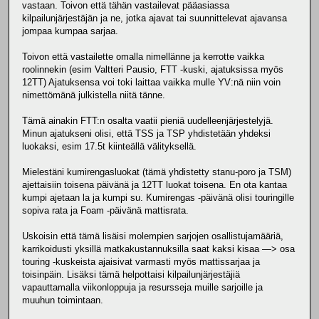
vastaan. Toivon että tähän vastailevat pääasiassa
kilpailunjärjestäjän ja ne, jotka ajavat tai suunnittelevat ajavansa
jompaa kumpaa sarjaa.
Toivon että vastailette omalla nimellänne ja kerrotte vaikka
roolinnekin (esim Valtteri Pausio, FTT -kuski, ajatuksissa myös
12TT) Ajatuksensa voi toki laittaa vaikka mulle YV:nä niin voin
nimettömänä julkistella niitä tänne.
Tämä ainakin FTT:n osalta vaatii pieniä uudelleenjärjestelyjä.
Minun ajatukseni olisi, että TSS ja TSP yhdistetään yhdeksi
luokaksi, esim 17.5t kiinteällä välityksellä.
Mielestäni kumirengasluokat (tämä yhdistetty stanu-poro ja TSM)
ajettaisiin toisena päivänä ja 12TT luokat toisena. En ota kantaa
kumpi ajetaan la ja kumpi su. Kumirengas -päivänä olisi touringille
sopiva rata ja Foam -päivänä mattisrata.
Uskoisin että tämä lisäisi molempien sarjojen osallistujamääriä,
karrikoidusti yksillä matkakustannuksilla saat kaksi kisaa —> osa
touring -kuskeista ajaisivat varmasti myös mattissarjaa ja
toisinpäin. Lisäksi tämä helpottaisi kilpailunjärjestäjiä
vapauttamalla viikonloppuja ja resursseja muille sarjoille ja
muuhun toimintaan.