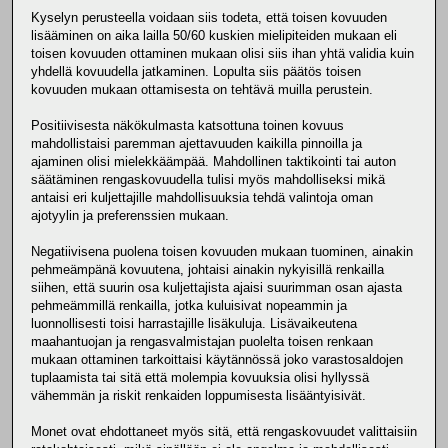
Kyselyn perusteella voidaan siis todeta, että toisen kovuuden
lisääminen on aika lailla 50/60 kuskien mielipiteiden mukaan eli
toisen kovuuden ottaminen mukaan olisi siis ihan yhtä validia kuin
yhdellä kovuudella jatkaminen. Lopulta siis päätös toisen
kovuuden mukaan ottamisesta on tehtävä muilla perustein.
Positiivisesta näkökulmasta katsottuna toinen kovuus
mahdollistaisi paremman ajettavuuden kaikilla pinnoilla ja
ajaminen olisi mielekkäämpää. Mahdollinen taktikointi tai auton
säätäminen rengaskovuudella tulisi myös mahdolliseksi mikä
antaisi eri kuljettajille mahdollisuuksia tehdä valintoja oman
ajotyylin ja preferenssien mukaan.
Negatiivisena puolena toisen kovuuden mukaan tuominen, ainakin
pehmeämpänä kovuutena, johtaisi ainakin nykyisillä renkailla
siihen, että suurin osa kuljettajista ajaisi suurimman osan ajasta
pehmeämmillä renkailla, jotka kuluisivat nopeammin ja
luonnollisesti toisi harrastajille lisäkuluja. Lisävaikeutena
maahantuojan ja rengasvalmistajan puolelta toisen renkaan
mukaan ottaminen tarkoittaisi käytännössä joko varastosaldojen
tuplaamista tai sitä että molempia kovuuksia olisi hyllyssä
vähemmän ja riskit renkaiden loppumisesta lisääntyisivät.
Monet ovat ehdottaneet myös sitä, että rengaskovuudet valittaisiin