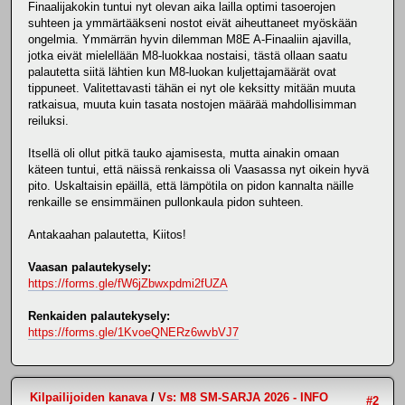
Finaalijakokin tuntui nyt olevan aika lailla optimi tasoerojen
suhteen ja ymmärtääkseni nostot eivät aiheuttaneet myöskään
ongelmia. Ymmärrän hyvin dilemman M8E A-Finaaliin ajavilla,
jotka eivät mielellään M8-luokkaa nostaisi, tästä ollaan saatu
palautetta siitä lähtien kun M8-luokan kuljettajamäärät ovat
tippuneet. Valitettavasti tähän ei nyt ole keksitty mitään muuta
ratkaisua, muuta kuin tasata nostojen määrää mahdollisimman
reiluksi.
Itsellä oli ollut pitkä tauko ajamisesta, mutta ainakin omaan
käteen tuntui, että näissä renkaissa oli Vaasassa nyt oikein hyvä
pito. Uskaltaisin epäillä, että lämpötila on pidon kannalta näille
renkaille se ensimmäinen pullonkaula pidon suhteen.
Antakaahan palautetta, Kiitos!
Vaasan palautekysely:
https://forms.gle/fW6jZbwxpdmi2fUZA
Renkaiden palautekysely:
https://forms.gle/1KvoeQNERz6wvbVJ7
Kilpailijoiden kanava
/
Vs: M8 SM-SARJA 2026 - INFO
#2