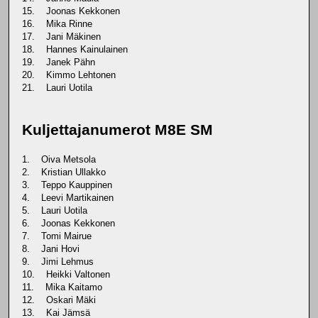
15. Joonas Kekkonen
16. Mika Rinne
17. Jani Mäkinen
18. Hannes Kainulainen
19. Janek Pähn
20. Kimmo Lehtonen
21. Lauri Uotila
Kuljettajanumerot M8E SM
1. Oiva Metsola
2. Kristian Ullakko
3. Teppo Kauppinen
4. Leevi Martikainen
5. Lauri Uotila
6. Joonas Kekkonen
7. Tomi Mairue
8. Jani Hovi
9. Jimi Lehmus
10. Heikki Valtonen
11. Mika Kaitamo
12. Oskari Mäki
13. Kai Jämsä