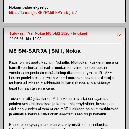
Nokian palautekysely:
https://forms.gle/RPYPMdHzPYhdUjBz7
Tulokset
/
Vs: Nokia M8 SM1 2026 - tulokset
#5
23.06.26 - klo: 19.03
M8 SM-SARJA | SM I, Nokia
Kausi on nyt saatu käyntiin Nokialla. M8-luokan kuskien määrä on
harmillisen heikolla tasolla muutamien viime hetken luokan
vaihdoksien johdosta sekä allekirjoittaneen estymisestä. M8E-
luokan puolella oli kuitenkin viime kautta vastaavasti kuljettajia
mukana eli mitään merkittävää kuljettajakatoa ei ole päässyt
tapahtumaan talven aikana.
Toivoisin, että joka ikinen M8-luokkaa ajava tai sen ajamista
pohtiva vastaisi kyselyyn ja kertoisi näkemyksiään, koska parin
edellisen vuoden aikana vuoto M8E-luokkaan on ollut merkittävää
ja erinäisiä keinoja M8-luokan elvyttämiseen on jo kokeiltu.
Pahoittelen kyselyn julkasun viivästymistä, oma matkustus