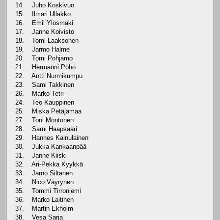
14. Juho Koskivuo
15. Ilmari Ullakko
16. Emil Ylösmäki
17. Janne Koivisto
18. Tomi Laaksonen
19. Jarmo Halme
20. Tomi Pohjamo
21. Hermanni Pöhö
22. Antti Nurmikumpu
23. Sami Takkinen
26. Marko Tetri
24. Teo Kauppinen
25. Miska Petäjämaa
27. Toni Montonen
28. Sami Haapsaari
29. Hannes Kainulainen
30. Jukka Kankaanpää
31. Janne Kiiski
32. Ari-Pekka Kyykkä
33. Jarno Siltanen
34. Nico Väyrynen
35. Tommi Tirroniemi
36. Marko Laitinen
37. Martin Ekholm
38. Vesa Sarja