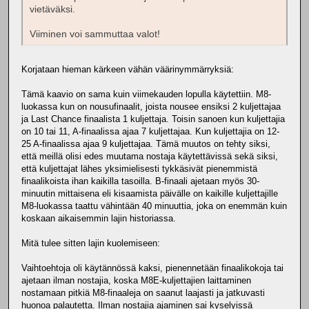
vietäväksi.
Viiminen voi sammuttaa valot!
Korjataan hieman kärkeen vähän väärinymmärryksiä:
Tämä kaavio on sama kuin viimekauden lopulla käytettiin. M8-
luokassa kun on nousufinaalit, joista nousee ensiksi 2 kuljettajaa
ja Last Chance finaalista 1 kuljettaja. Toisin sanoen kun kuljettajia
on 10 tai 11, A-finaalissa ajaa 7 kuljettajaa. Kun kuljettajia on 12-
25 A-finaalissa ajaa 9 kuljettajaa. Tämä muutos on tehty siksi,
että meillä olisi edes muutama nostaja käytettävissä sekä siksi,
että kuljettajat lähes yksimielisesti tykkäsivät pienemmistä
finaalikoista ihan kaikilla tasoilla. B-finaali ajetaan myös 30-
minuutin mittaisena eli kisaamista päivälle on kaikille kuljettajille
M8-luokassa taattu vähintään 40 minuuttia, joka on enemmän kuin
koskaan aikaisemmin lajin historiassa.
Mitä tulee sitten lajin kuolemiseen:
Vaihtoehtoja oli käytännössä kaksi, pienennetään finaalikokoja tai
ajetaan ilman nostajia, koska M8E-kuljettajien laittaminen
nostamaan pitkiä M8-finaaleja on saanut laajasti ja jatkuvasti
huonoa palautetta. Ilman nostajia ajaminen sai kyselyissä