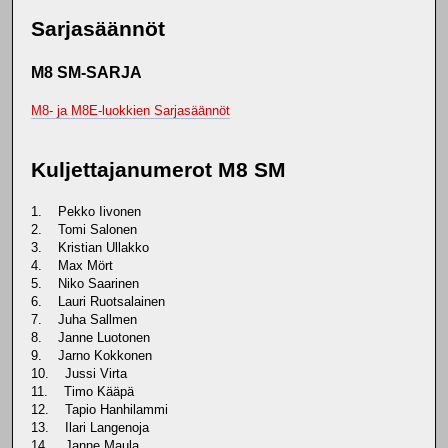
Sarjasäännöt
M8 SM-SARJA
M8- ja M8E-luokkien Sarjasäännöt
Kuljettajanumerot M8 SM
1. Pekko Iivonen
2. Tomi Salonen
3. Kristian Ullakko
4. Max Mört
5. Niko Saarinen
6. Lauri Ruotsalainen
7. Juha Sallmen
8. Janne Luotonen
9. Jarno Kokkonen
10. Jussi Virta
11. Timo Kääpä
12. Tapio Hanhilammi
13. Ilari Langenoja
14. Janne Maula