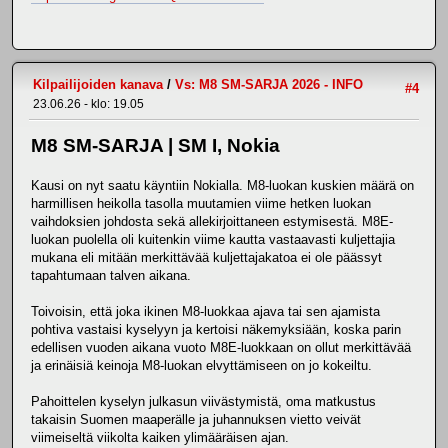
Kilpailijoiden kanava
/
Vs: M8 SM-SARJA 2026 - INFO
#4
23.06.26 - klo: 19.05
M8 SM-SARJA | SM I, Nokia
Kausi on nyt saatu käyntiin Nokialla. M8-luokan kuskien määrä on
harmillisen heikolla tasolla muutamien viime hetken luokan
vaihdoksien johdosta sekä allekirjoittaneen estymisestä. M8E-
luokan puolella oli kuitenkin viime kautta vastaavasti kuljettajia
mukana eli mitään merkittävää kuljettajakatoa ei ole päässyt
tapahtumaan talven aikana.
Toivoisin, että joka ikinen M8-luokkaa ajava tai sen ajamista
pohtiva vastaisi kyselyyn ja kertoisi näkemyksiään, koska parin
edellisen vuoden aikana vuoto M8E-luokkaan on ollut merkittävää
ja erinäisiä keinoja M8-luokan elvyttämiseen on jo kokeiltu.
Pahoittelen kyselyn julkasun viivästymistä, oma matkustus
takaisin Suomen maaperälle ja juhannuksen vietto veivät
viimeiseltä viikolta kaiken ylimääräisen ajan.