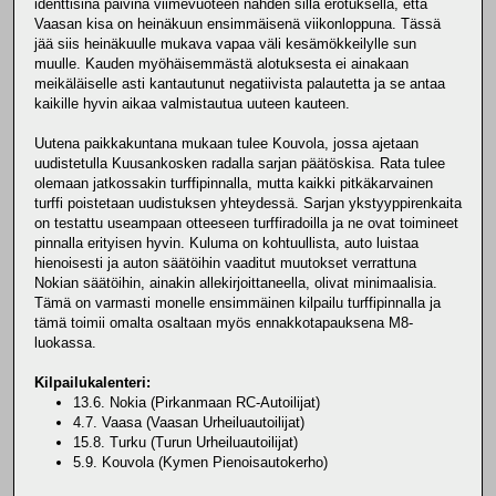
identtisinä päivinä viimevuoteen nähden sillä erotuksella, että
Vaasan kisa on heinäkuun ensimmäisenä viikonloppuna. Tässä
jää siis heinäkuulle mukava vapaa väli kesämökkeilylle sun
muulle. Kauden myöhäisemmästä alotuksesta ei ainakaan
meikäläiselle asti kantautunut negatiivista palautetta ja se antaa
kaikille hyvin aikaa valmistautua uuteen kauteen.
Uutena paikkakuntana mukaan tulee Kouvola, jossa ajetaan
uudistetulla Kuusankosken radalla sarjan päätöskisa. Rata tulee
olemaan jatkossakin turffipinnalla, mutta kaikki pitkäkarvainen
turffi poistetaan uudistuksen yhteydessä. Sarjan ykstyyppirenkaita
on testattu useampaan otteeseen turffiradoilla ja ne ovat toimineet
pinnalla erityisen hyvin. Kuluma on kohtuullista, auto luistaa
hienoisesti ja auton säätöihin vaaditut muutokset verrattuna
Nokian säätöihin, ainakin allekirjoittaneella, olivat minimaalisia.
Tämä on varmasti monelle ensimmäinen kilpailu turffipinnalla ja
tämä toimii omalta osaltaan myös ennakkotapauksena M8-
luokassa.
Kilpailukalenteri:
13.6. Nokia (Pirkanmaan RC-Autoilijat)
4.7. Vaasa (Vaasan Urheiluautoilijat)
15.8. Turku (Turun Urheiluautoilijat)
5.9. Kouvola (Kymen Pienoisautokerho)