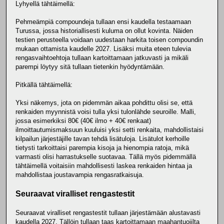
Lyhyellä tähtäimellä:
Pehmeämpiä compoundeja tullaan ensi kaudella testaamaan
Turussa, jossa historiallisesti kuluma on ollut kovinta. Näiden
testien perusteella voidaan uudestaan harkita toisen compoundin
mukaan ottamista kaudelle 2027. Lisäksi muita eteen tulevia
rengasvaihtoehtoja tullaan kartoittamaan jatkuvasti ja mikäli
parempi löytyy sitä tullaan tietenkin hyödyntämään.
Pitkällä tähtäimellä:
Yksi näkemys, jota on pidemmän aikaa pohdittu olisi se, että
renkaiden myynnistä voisi tulla yksi tulonlähde seuroille. Malli,
jossa esimerkiksi 80€ (40€ ilmo + 40€ renkaat)
ilmoittautumismaksuun kuuluisi yksi setti renkaita, mahdollistaisi
kilpailun järjestäjille tavan tehdä lisätuloja. Lisätulot kerhoille
tietysti tarkoittaisi parempia kisoja ja hienompia ratoja, mikä
varmasti olisi harrastukselle suotavaa. Tällä myös pidemmällä
tähtäimellä voitaisiin mahdollisesti laskea renkaiden hintaa ja
mahdollistaa joustavampia rengasratkaisuja.
Seuraavat viralliset rengastestit
Seuraavat viralliset rengastestit tullaan järjestämään alustavasti
kaudella 2027. Tällöin tullaan taas kartoittamaan maahantuojilta