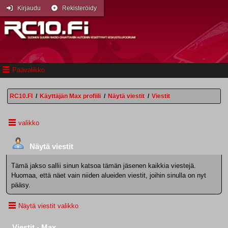
Kirjaudu
Rekisteröidy
Päävalikko
RC10.FI
/
Käyttäjän Max profiili
/
Näytä viestit
/
Viestit
valikko
Näytä viestit
Tämä jakso sallii sinun katsoa tämän jäsenen kaikkia viestejä.
Huomaa, että näet vain niiden alueiden viestit, joihin sinulla on nyt
pääsy.
Näytä viestit valikko
Viestit - Max