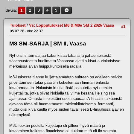
1
2
3
4
5
Sivuja
Tulokset
/
Vs: Lopputulokset M8 & M8e SM 2 2026 Vaasa
#1
05.07.26 - klo: 22.37
M8 SM-SARJA | SM II, Vaasa
Nyt olisi sitten sarjaa kaksi kisaa takana ja pahaenteisestä
sääennusteesta huolimatta Vaasassa ajettiin kisat aurinkoisissa
merkeissä aivan huippukuntoisella radalla!
M8-luokassa tilanne kuljettajamäärän suhteen on edelleen heikko
ja osittain sen takia päästiin kokeilemaan hieman erilaista
kisaformaattia. Haluaisin kuulla tästä palautetta nyt etenkin
kuljettajilta, jotka olivat Nokialla tai viime kesänä Helsingissä
ajamassa. Omasta mielestäni usein suoraan A-finaaliin alkueristä
ajavana tämä oli huomattavasti mielenkiintoisempi formaatti,
mutta olisi kiva kuulla myös niiden tavallisesti B-finaalissa ajavien
näkemyksiä.
M8E-luokan puolella kuljettajia oli jälleen hyvä määrä ja
kisaaminen kaikissa finaaleissa oli tiukkaa mitä oli ilo seurata.