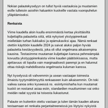
Nokian palautekyselyyn on tullut hyviä vastauksia ja muutamien
esille tulleisiin asioihin haluankin kuskeille vastata vuoropuhelun
ylläpitämiseksi.
Renkaista
Viime kaudella aloin kuulla ensimmäistä kertaa yksittäisiltä
kuljettajilta palautetta siitä, että nykyiset ykstyppirenkaat
mielletään turhan liukkaiksi ja epämukaviksi ajaa. Nämä renkaat
otettiin käyttöön kaudelle 2024 ja saivat aluksi paljon hyvää
palautetta kestävyydestä, joka oli ollut ongelmana aikaisempina
kausina. Testasimme muutaman kuljettajan kanssa pehmeämpää
kovuutta ykstyyppirenkaista viime kauden päätöskisassa, mutta
ajettavuus oli lopulta vain marginaalisesti parempi ja en halunnut
ottaa riskejä mahdollisesta ongelmasta kuluman kanssa.
Nyt kyselyssä oli vahvemmin ja usean vastaajan toimesta
ilmaistu tyytymättömyyttä renkaaseen kuin aikaisemmin. On toki
vaikea sanoa onko kyseessä ns. esiintymisharha kun muutamat
kuskit on nostanut asiaa esiin, standardien muuttuminen vai onko
meidän radat syystä tai toisesta liukastunut.
Palaute on kuitenkin otettu vastaan ja tulen tämän kauden aikana
testaamaan eri renkaita perjantaitreeneissä jos löytyisi nykyistä