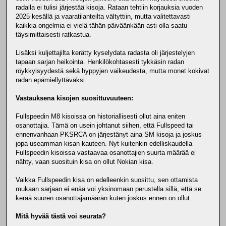
radalla ei tulisi järjestää kisoja. Rataan tehtiin korjauksia vuoden
2025 kesällä ja vaaratilanteilta vältyttiin, mutta valitettavasti
kaikkia ongelmia ei vielä tähän päiväänkään asti olla saatu
täysimittaisesti ratkastua.
Lisäksi kuljettajilta kerätty kyselydata radasta oli järjestelyjen
tapaan sarjan heikointa. Henkilökohtasesti tykkäsin radan
röykkyisyydestä sekä hyppyjen vaikeudesta, mutta monet kokivat
radan epämiellyttäväksi.
Vastauksena kisojen suosittuvuuteen:
Fullspeedin M8 kisoissa on historiallisesti ollut aina eniten
osanottajia. Tämä on usein johtanut siihen, että Fullspeed tai
ennenvanhaan PKSRCA on järjestänyt aina SM kisoja ja joskus
jopa useamman kisan kauteen. Nyt kuitenkin edelliskaudella
Fullspeedin kisoissa vastaavaa osanottajien suurta määrää ei
nähty, vaan suosituin kisa on ollut Nokian kisa.
Vaikka Fullspeedin kisa on edelleenkin suosittu, sen ottamista
mukaan sarjaan ei enää voi yksinomaan perustella sillä, että se
kerää suuren osanottajamäärän kuten joskus ennen on ollut.
Mitä hyvää tästä voi seurata?