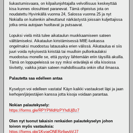
liukastumisvaara, on kilpailunjohtajalla velvollisuus keskeyttää
kisa kunnes olosuhteet paranevat. Tämä ohjeistus jota on
noudatettu Hyvinkällä vuonna 24, Salossa vuonna 25 ja nyt
Nokialla on kuitenkin aiheuttanut närkästystä joissain kuljettajissa
jotka omia autojaan huoltavat ja putsaavat.
Lopuksi vielä mitä tulee aikataulun muokkaamiseen sateen
välttämiseksi. Aikataulun kiristämisessä M8E-luokassa
ongelmaksi muodostuu latausaika erien välissä. Aikataulua ei siis
juuri voida nykyisestä kiristää tai muulloin pullonkaulaksi
muodostuu monelle se, että pystyy lähtemään eriin täysillä akuilla.
Tämä on loppupeleissä se syy miksi erävälejä ei olla kisoissa
tiivitetty, vaikka jotain sateen mahdollisuutta onkin ollut ilmassa.
Palautetta saa edelleen antaa
Kyselyyn voi edelleen vastata! Käyn kaikki vastaukset läpi ja jaan
kerhojen/järjestäjien kanssa jotta kisoja voidaan parantaa.
Nokian palautekysely:
https://forms.gle/RPYPMdHzPYhdUjBz7
Olen nyt tuonut takaisin renkaiden palautekyselyn johon
toivon myös vastauksia:
https://forms.gle/1KvoeQNERz6wvbVJ7