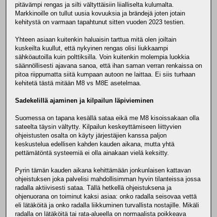
pitävämpi rengas ja silti vältyttäisiin liialliselta kulumalta.
Markkinoille on tullut uusia kovuuksia ja brändejä joten jotain
kehitystä on varmaan tapahtunut sitten vuoden 2023 testien.
Yhteen asiaan kuitenkin haluaisin tarttua mitä olen joiltain
kuskeilta kuullut, että nykyinen rengas olisi liukkaampi
sähköautoilla kuin polttiksilla. Voin kuitenkin molempia luokkia
säännöllisesti ajavana sanoa, että ihan saman verran renkaissa on
pitoa riippumatta siitä kumpaan autoon ne laittaa. Ei siis turhaan
kehitetä tästä mitään M8 vs M8E asetelmaa.
Sadekelillä ajaminen ja kilpailun läpivieminen
Suomessa on tapana kesällä sataa eikä me M8 kisoissakaan olla
sateelta täysin vältytty. Kilpailun keskeyttämiseen liittyvien
ohjeistusten osalta on käyty järjestäjien kanssa paljon
keskustelua edellisen kahden kauden aikana, mutta yhtä
pettämätöntä systeemiä ei olla ainakaan vielä keksitty.
Pyrin tämän kauden aikana kehittämään jonkunlaisen kattavan
ohjeistuksen joka palvelisi mahdollisimman hyvin tilanteissa jossa
radalla aktiivisesti sataa. Tällä hetkellä ohjeistuksena ja
ohjenuorana on toiminut kaksi asiaa: onko radalla seisovaa vettä
eli lätäköitä ja onko radalla liikkuminen turvallista nostajille. Mikäli
radalla on lätäköitä tai rata-alueella on normaalista poikkeava