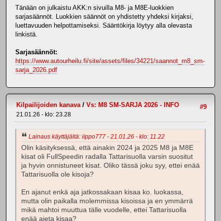
Tänään on julkaistu AKK:n sivuilla M8- ja M8E-luokkien
sarjasäännöt. Luokkien säännöt on yhdistetty yhdeksi kirjaksi,
luettavuuden helpottamiseksi. Sääntökirja löytyy alla olevasta
linkistä.
Sarjasäännöt:
https://www.autourheilu.fi/site/assets/files/34221/saannot_m8_sm-
sarja_2026.pdf
Kilpailijoiden kanava
/
Vs: M8 SM-SARJA 2026 - INFO
#9
21.01.26 - klo: 23.28
Lainaus käyttäjältä: iippo777 - 21.01.26 - klo: 11.22
Olin käsityksessä, että ainakin 2024 ja 2025 M8 ja M8E
kisat oli FullSpeedin radalla Tattarisuolla varsin suositut
ja hyvin onnistuneet kisat. Oliko tässä joku syy, ettei enää
Tattarisuolla ole kisoja?
En ajanut enkä aja jatkossakaan kisaa ko. luokassa,
mutta olin paikalla molemmissa kisoissa ja en ymmärrä
mikä mahtoi muuttua tälle vuodelle, ettei Tattarisuolla
enää ajeta kisaa?