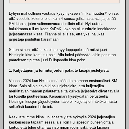
Lyhyin mahdollinen vastaus kysymykseen "mikä muuttui?" on se,
että vuodelle 2025 ei ollut kuin 4 seuraa jotka halusivat järjestää
SM-kisoja, joten valinnanvaraa ei silloin ollut. Nyt uutena
halukkaana tuli mukaan KyPaK, joka on ollut erittäin innokkaana
järjestämässä kisaa. Tilanne oli siis se, että yksi halukas
järjestäjä jouduttiin karsimaan.
Sitten siihen, että mikä oli se syy loppupeleissä miksi juuri
Helsingin kisa karsiutui pois. Alla kaksi pääsyytä joihin perustan
päätöksen tiputtaa juuri Fullspeedin kisa pois:
1. Kuljettajien ja toimitsijoiden palaute kisajärjestelyistä
Vuonna 2024 kun Helsingissä päästiin ajamaan ensimmäiset SM-
kisat. Sain silloin sekä kilpailunjohtajalta, että kuljettajilta
merkittävän määrän palautetta siitä kuinka järjestelyt olivat tavalla
tai toisella puutteellisia. Keräämäni kyselydatan perusteella
Helsingin kisojen järjestelyiden taso oli kuljettajien näkökulmasta
selkeästi kauden heikointa.
Keskustelimme kilpailun järjestelyistä syksyllä 2024 järjestäjien
keskeisessä tapaamisessa ja silloin Fullspeedin puheenjohtaja
kertoi, että tulee ottamaan isomman roolin siitä, että kisojen