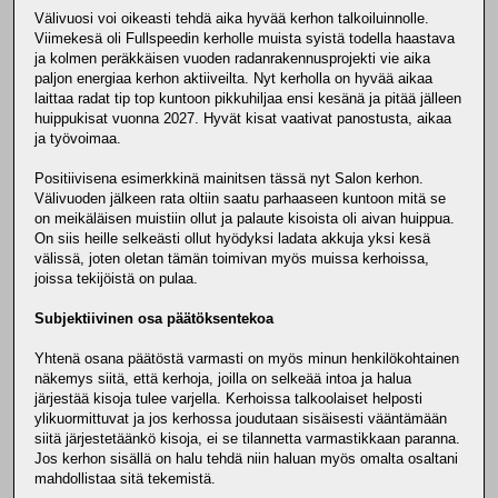
Välivuosi voi oikeasti tehdä aika hyvää kerhon talkoiluinnolle.
Viimekesä oli Fullspeedin kerholle muista syistä todella haastava
ja kolmen peräkkäisen vuoden radanrakennusprojekti vie aika
paljon energiaa kerhon aktiiveilta. Nyt kerholla on hyvää aikaa
laittaa radat tip top kuntoon pikkuhiljaa ensi kesänä ja pitää jälleen
huippukisat vuonna 2027. Hyvät kisat vaativat panostusta, aikaa
ja työvoimaa.
Positiivisena esimerkkinä mainitsen tässä nyt Salon kerhon.
Välivuoden jälkeen rata oltiin saatu parhaaseen kuntoon mitä se
on meikäläisen muistiin ollut ja palaute kisoista oli aivan huippua.
On siis heille selkeästi ollut hyödyksi ladata akkuja yksi kesä
välissä, joten oletan tämän toimivan myös muissa kerhoissa,
joissa tekijöistä on pulaa.
Subjektiivinen osa päätöksentekoa
Yhtenä osana päätöstä varmasti on myös minun henkilökohtainen
näkemys siitä, että kerhoja, joilla on selkeää intoa ja halua
järjestää kisoja tulee varjella. Kerhoissa talkoolaiset helposti
ylikuormittuvat ja jos kerhossa joudutaan sisäisesti vääntämään
siitä järjestetäänkö kisoja, ei se tilannetta varmastikkaan paranna.
Jos kerhon sisällä on halu tehdä niin haluan myös omalta osaltani
mahdollistaa sitä tekemistä.