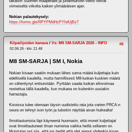
takaisin Suomen maaperälle ja juhannuksen vietto veivät
viimeiseltä viikolta kaiken ylimääräisen ajan.
Nokian palautekysely:
https://forms.gle/RPYPMdHzPYhdUjBz7
Kilpailijoiden kanava
/
Vs: M8 SM-SARJA 2026 - INFO
#6
02.06.26 - klo: 21.48
M8 SM-SARJA | SM I, Nokia
Nokian kisaan saatiin mukaan lähes sama määrä kuljettajia kuin
edellisellä kaudella, mutta harmillisesti M8-luokan kuskien määrä
on vähentynyt entisestään. Pyritään saada luokan elinvoimaa
nostettua tällä kaudella, kun mukana on kuitenkin uusiakin
harrastajia.
Kisoissa tulee olemaan täysin uudistettu rata jota varten PRCA:n
seura on tehnyt ison työn ja tuloskin näyttää aivan huikealta!
Ilmottautumisia läpi käyneenä huomasin, että monet kuljettajat
ovat ilmoittautuneet ilman numeroa vaikka heillä sellanen on.
Muistutan nyt siis, että jos tiedät että olet ajanut yhdenkin kisan