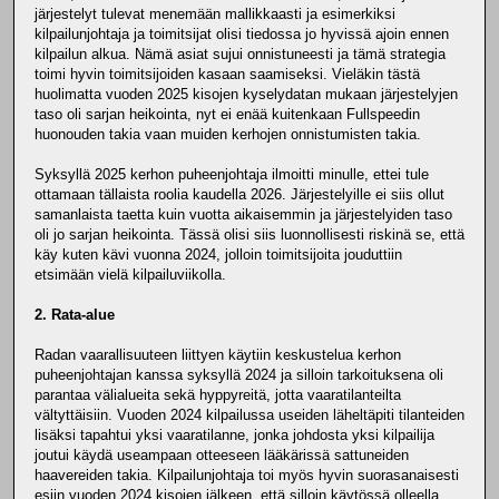
järjestelyt tulevat menemään mallikkaasti ja esimerkiksi
kilpailunjohtaja ja toimitsijat olisi tiedossa jo hyvissä ajoin ennen
kilpailun alkua. Nämä asiat sujui onnistuneesti ja tämä strategia
toimi hyvin toimitsijoiden kasaan saamiseksi. Vieläkin tästä
huolimatta vuoden 2025 kisojen kyselydatan mukaan järjestelyjen
taso oli sarjan heikointa, nyt ei enää kuitenkaan Fullspeedin
huonouden takia vaan muiden kerhojen onnistumisten takia.
Syksyllä 2025 kerhon puheenjohtaja ilmoitti minulle, ettei tule
ottamaan tällaista roolia kaudella 2026. Järjestelyille ei siis ollut
samanlaista taetta kuin vuotta aikaisemmin ja järjestelyiden taso
oli jo sarjan heikointa. Tässä olisi siis luonnollisesti riskinä se, että
käy kuten kävi vuonna 2024, jolloin toimitsijoita jouduttiin
etsimään vielä kilpailuviikolla.
2. Rata-alue
Radan vaarallisuuteen liittyen käytiin keskustelua kerhon
puheenjohtajan kanssa syksyllä 2024 ja silloin tarkoituksena oli
parantaa välialueita sekä hyppyreitä, jotta vaaratilanteilta
vältyttäisiin. Vuoden 2024 kilpailussa useiden läheltäpiti tilanteiden
lisäksi tapahtui yksi vaaratilanne, jonka johdosta yksi kilpailija
joutui käydä useampaan otteeseen lääkärissä sattuneiden
haavereiden takia. Kilpailunjohtaja toi myös hyvin suorasanaisesti
esiin vuoden 2024 kisojen jälkeen, että silloin käytössä olleella