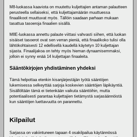
M8-luokassa kaaviota on muutettu kuljettajien antaman palautteen
perusteella sellaiseksi, että kuljettajamäärän muuttuessa
finaalikoot muuttuvat myös. Tällöin saadaan parhaan mukaan
tasattua tasoeroja finaalien sisällä.
M8E-luokassa annettu palaute viittasi vahvasti siihen, että luokan
sisäiset tasoerot ovat sen verran pieniä, että finaalikoko tulisi olla
lähtökohtaisesti 12 edellisellä kaudellä käytetyn 10 kuljettajan
sijasta. Finaalijakoa on tehty myös hieman dynaamisemmaksi,
jolloin ei synny enää 14 kuljettajan finaaleita.
Sääntökirjojen yhdistäminen yhdeksi
Tämä helpottaa etenkin kisanjärjestäjän työtä sääntöjen
lukemisessa selkeyttää sarjoja koskevien sääntöjen läpikäyntiä.
Sisällöltään tämä ei tietenkään vaikuta sääntöihin, mutta
potentiaalisesti parantaa kuljettajien tietämystä sarjasäännöistä
kun sääntöjen luettavuutta on parannettu.
Kilpailut
Sarjassa on vakiintuneen tapaan 4 osakilpailua käytännössä