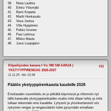
39. Nooa Laukka
40. Erkko Ylösmäki
41. Rami Korpela
42. Martti Honkasalo
43. Vesa Joutsa
44. Ville Hyppönen
45. Pekko Iivonen
46. Pasi Lehmus
47. Mikko Maula
48. Jussi Luopajärvi
Kilpailijoiden kanava
/
Vs: M8 SM-SARJA |
#11
YKSTYYPPIRENGAS 2026-2027
11.11.25 - klo: 22.08
Päätös ykstyyppirenkaasta kaudelle 2026
Ensikauden suunnittelu on jo pitkällä käynnissä ja informoin nyt
tällä kanavalla ykstyyppirenkaiden osalta mitä ollaan tehty ja mitä
tullaan tekemään ensi kaudella. Lyhyesti ja yksinkertaisesti siis
nykyinen rengas ja rengassääntö tulee pysymään ennallaan