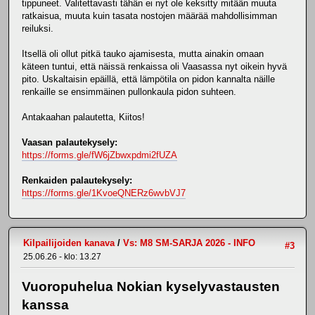
tippuneet. Valitettavasti tähän ei nyt ole keksitty mitään muuta
ratkaisua, muuta kuin tasata nostojen määrää mahdollisimman
reiluksi.
Itsellä oli ollut pitkä tauko ajamisesta, mutta ainakin omaan
käteen tuntui, että näissä renkaissa oli Vaasassa nyt oikein hyvä
pito. Uskaltaisin epäillä, että lämpötila on pidon kannalta näille
renkaille se ensimmäinen pullonkaula pidon suhteen.
Antakaahan palautetta, Kiitos!
Vaasan palautekysely:
https://forms.gle/fW6jZbwxpdmi2fUZA
Renkaiden palautekysely:
https://forms.gle/1KvoeQNERz6wvbVJ7
Kilpailijoiden kanava
/
Vs: M8 SM-SARJA 2026 - INFO
#3
25.06.26 - klo: 13.27
Vuoropuhelua Nokian kyselyvastausten
kanssa