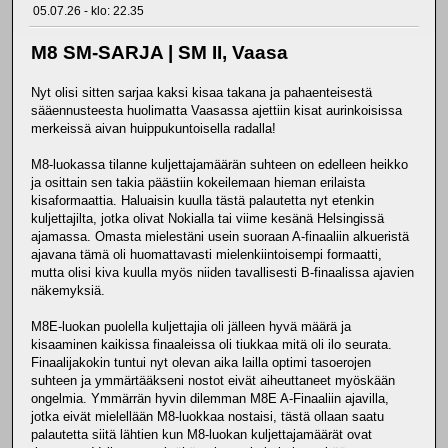
05.07.26 - klo: 22.35
M8 SM-SARJA | SM II, Vaasa
Nyt olisi sitten sarjaa kaksi kisaa takana ja pahaenteisestä
sääennusteesta huolimatta Vaasassa ajettiin kisat aurinkoisissa
merkeissä aivan huippukuntoisella radalla!
M8-luokassa tilanne kuljettajamäärän suhteen on edelleen heikko
ja osittain sen takia päästiin kokeilemaan hieman erilaista
kisaformaattia. Haluaisin kuulla tästä palautetta nyt etenkin
kuljettajilta, jotka olivat Nokialla tai viime kesänä Helsingissä
ajamassa. Omasta mielestäni usein suoraan A-finaaliin alkueristä
ajavana tämä oli huomattavasti mielenkiintoisempi formaatti,
mutta olisi kiva kuulla myös niiden tavallisesti B-finaalissa ajavien
näkemyksiä.
M8E-luokan puolella kuljettajia oli jälleen hyvä määrä ja
kisaaminen kaikissa finaaleissa oli tiukkaa mitä oli ilo seurata.
Finaalijakokin tuntui nyt olevan aika lailla optimi tasoerojen
suhteen ja ymmärtääkseni nostot eivät aiheuttaneet myöskään
ongelmia. Ymmärrän hyvin dilemman M8E A-Finaaliin ajavilla,
jotka eivät mielellään M8-luokkaa nostaisi, tästä ollaan saatu
palautetta siitä lähtien kun M8-luokan kuljettajamäärät ovat