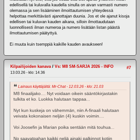
edellisellä tai kuluvalla kaudella sinulla on aivan varmasti numero
olemassa ja sen lisääminen ilmoittautumisen yhteydessä
helpottaa merkittävästi ajanottajan duunia. Jos et ole ajanut kisoja
edellisen tai kuluvan kauden aikana, silloin ilmottaudutaan
luonnollisesti ilman numeroa ja numero lisätään listan päästä
ilmottautumisen päätyttyä.
Ei muuta kuin tsemppiä kaikille kauden avaukseen!
Kilpailijoiden kanava
/
Vs: M8 SM-SARJA 2026 - INFO
#7
13.03.26 - klo: 14.36
Lainaus käyttäjältä: Mr-Chat - 12.03.26 - klo: 21.03
M8 finaalijako.... Nyt voidaan oikein sääntökirjastakin
tulkita et ko. Luokka halutaan tappaa...
Nyt kun kuskeja on vähemmän, niin A-finaali halutaan
veivata kokonaisen neljän (4) kuskin voimin....
Voi Joosefin ja Marian poika sentään mitä touhua...
No saavatpahan kaikki neljä ainaki palkinnot kotiin