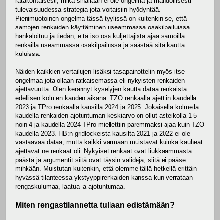
ratakohtaisesti, mikä sinällään ei ole ongelma ja mahdollisesti
tulevaisuudessa strategia jota voitaisiin hyödyntää.
Pienimuotoinen ongelma tässä tyylissä on kuitenkin se, että
samojen renkaiden käyttäminen useammassa osakilpailuissa
hankaloituu ja tiedän, että iso osa kuljettajista ajaa samoilla
renkailla useammassa osakilpailussa ja säästää sitä kautta
kuluissa.
Näiden kaikkien vertailujen lisäksi tasapainottelin myös itse
ongelmaa jota ollaan ratkaisemassa eli nykyisten renkaiden
ajettavuutta. Olen kerännyt kyselyjen kautta dataa renkaista
edellisen kolmen kauden aikana. TZO renkaalla ajettiin kaudella
2023 ja TPro renkaalla kausilla 2024 ja 2025. Jokaisella kolmella
kaudella renkaiden ajotuntuman keskiarvo on ollut asteikolla 1-5
noin 4 ja kaudella 2024 TPro miellettiin paremmaksi ajaa kuin TZO
kaudella 2023. HB:n gridlockeista kausilta 2021 ja 2022 ei ole
vastaavaa dataa, mutta kaikki varmaan muistavat kuinka kauheat
ajettavat ne renkaat oli. Nykyiset renkaat ovat liukkaammasta
päästä ja argumentit siitä ovat täysin valideja, siitä ei pääse
mihkään. Muistutan kuitenkin, että olemme tällä hetkellä erittäin
hyvässä tilanteessa ykstyyppirenkaiden kanssa kun verrataan
rengaskulumaa, laatua ja ajotuntumaa.
Miten rengastilannetta tullaan edistämään?