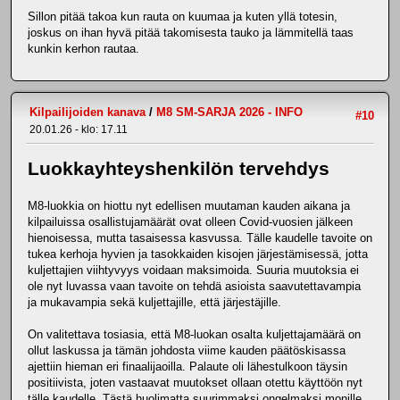
Sillon pitää takoa kun rauta on kuumaa ja kuten yllä totesin,
joskus on ihan hyvä pitää takomisesta tauko ja lämmitellä taas
kunkin kerhon rautaa.
Kilpailijoiden kanava
/
M8 SM-SARJA 2026 - INFO
#10
20.01.26 - klo: 17.11
Luokkayhteyshenkilön tervehdys
M8-luokkia on hiottu nyt edellisen muutaman kauden aikana ja
kilpailuissa osallistujamäärät ovat olleen Covid-vuosien jälkeen
hienoisessa, mutta tasaisessa kasvussa. Tälle kaudelle tavoite on
tukea kerhoja hyvien ja tasokkaiden kisojen järjestämisessä, jotta
kuljettajien viihtyvyys voidaan maksimoida. Suuria muutoksia ei
ole nyt luvassa vaan tavoite on tehdä asioista saavutettavampia
ja mukavampia sekä kuljettajille, että järjestäjille.
On valitettava tosiasia, että M8-luokan osalta kuljettajamäärä on
ollut laskussa ja tämän johdosta viime kauden päätöskisassa
ajettiin hieman eri finaalijaoilla. Palaute oli lähestulkoon täysin
positiivista, joten vastaavat muutokset ollaan otettu käyttöön nyt
tälle kaudelle. Tästä huolimatta suurimmaksi ongelmaksi monille