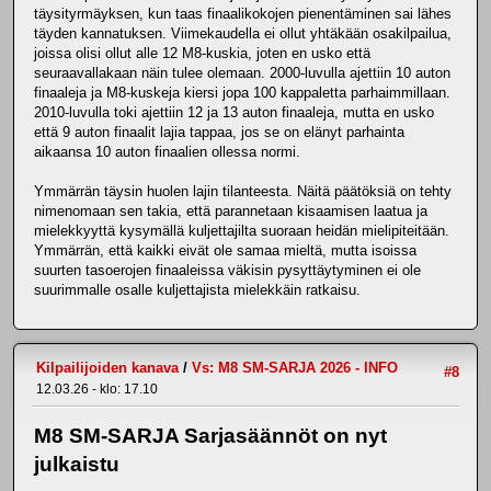
täysityrmäyksen, kun taas finaalikokojen pienentäminen sai lähes
täyden kannatuksen. Viimekaudella ei ollut yhtäkään osakilpailua,
joissa olisi ollut alle 12 M8-kuskia, joten en usko että
seuraavallakaan näin tulee olemaan. 2000-luvulla ajettiin 10 auton
finaaleja ja M8-kuskeja kiersi jopa 100 kappaletta parhaimmillaan.
2010-luvulla toki ajettiin 12 ja 13 auton finaaleja, mutta en usko
että 9 auton finaalit lajia tappaa, jos se on elänyt parhainta
aikaansa 10 auton finaalien ollessa normi.
Ymmärrän täysin huolen lajin tilanteesta. Näitä päätöksiä on tehty
nimenomaan sen takia, että parannetaan kisaamisen laatua ja
mielekkyyttä kysymällä kuljettajilta suoraan heidän mielipiteitään.
Ymmärrän, että kaikki eivät ole samaa mieltä, mutta isoissa
suurten tasoerojen finaaleissa väkisin pysyttäytyminen ei ole
suurimmalle osalle kuljettajista mielekkäin ratkaisu.
Kilpailijoiden kanava
/
Vs: M8 SM-SARJA 2026 - INFO
#8
12.03.26 - klo: 17.10
M8 SM-SARJA Sarjasäännöt on nyt
julkaistu