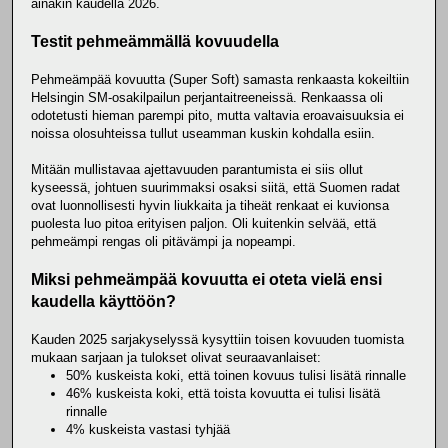
ainakin kaudella 2026.
Testit pehmeämmällä kovuudella
Pehmeämpää kovuutta (Super Soft) samasta renkaasta kokeiltiin
Helsingin SM-osakilpailun perjantaitreeneissä. Renkaassa oli
odotetusti hieman parempi pito, mutta valtavia eroavaisuuksia ei
noissa olosuhteissa tullut useamman kuskin kohdalla esiin.
Mitään mullistavaa ajettavuuden parantumista ei siis ollut
kyseessä, johtuen suurimmaksi osaksi siitä, että Suomen radat
ovat luonnollisesti hyvin liukkaita ja tiheät renkaat ei kuvionsa
puolesta luo pitoa erityisen paljon. Oli kuitenkin selvää, että
pehmeämpi rengas oli pitävämpi ja nopeampi.
Miksi pehmeämpää kovuutta ei oteta vielä ensi
kaudella käyttöön?
Kauden 2025 sarjakyselyssä kysyttiin toisen kovuuden tuomista
mukaan sarjaan ja tulokset olivat seuraavanlaiset:
50% kuskeista koki, että toinen kovuus tulisi lisätä rinnalle
46% kuskeista koki, että toista kovuutta ei tulisi lisätä
rinnalle
4% kuskeista vastasi tyhjää