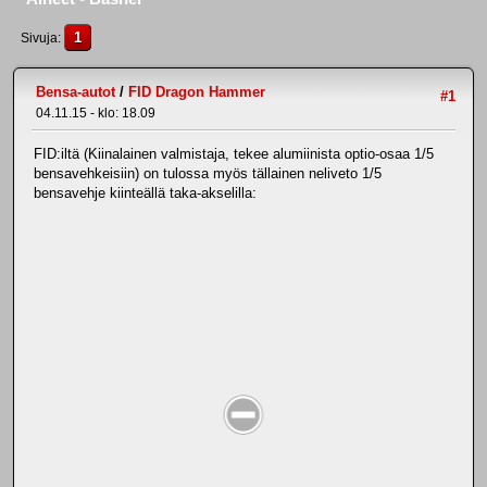
1
Sivuja
Bensa-autot
/
FID Dragon Hammer
#1
04.11.15 - klo: 18.09
FID:iltä (Kiinalainen valmistaja, tekee alumiinista optio-osaa 1/5
bensavehkeisiin) on tulossa myös tällainen neliveto 1/5
bensavehje kiinteällä taka-akselilla: