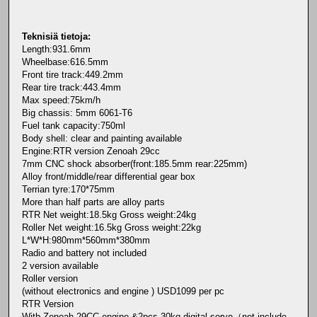
Teknisiä tietoja:
Length:931.6mm
Wheelbase:616.5mm
Front tire track:449.2mm
Rear tire track:443.4mm
Max speed:75km/h
Big chassis: 5mm 6061-T6
Fuel tank capacity:750ml
Body shell: clear and painting available
Engine:RTR version Zenoah 29cc
7mm CNC shock absorber(front:185.5mm rear:225mm)
Alloy front/middle/rear differential gear box
Terrian tyre:170*75mm
More than half parts are alloy parts
RTR Net weight:18.5kg Gross weight:24kg
Roller Net weight:16.5kg Gross weight:22kg
L*W*H:980mm*560mm*380mm
Radio and battery not included
2 version available
Roller version
(without electronics and engine ) USD1099 per pc
RTR Version
With Zenoah 29CC engine &2pcs 30kg digital servo（not include