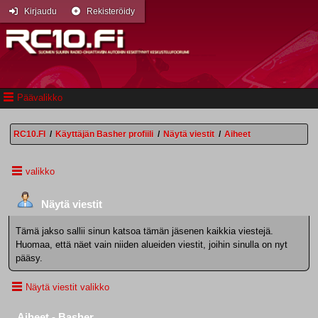
Kirjaudu
Rekisteröidy
Päävalikko
RC10.FI
/
Käyttäjän Basher profiili
/
Näytä viestit
/
Aiheet
valikko
Näytä viestit
Tämä jakso sallii sinun katsoa tämän jäsenen kaikkia viestejä.
Huomaa, että näet vain niiden alueiden viestit, joihin sinulla on nyt
pääsy.
Näytä viestit valikko
Aiheet - Basher