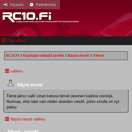
Kirjaudu
Rekisteröidy
Päävalikko
RC10.FI
/
Käyttäjän mika82 profiili
/
Näytä viestit
/
Aiheet
valikko
Näytä viestit
Tämä jakso sallii sinun katsoa tämän jäsenen kaikkia viestejä.
Huomaa, että näet vain niiden alueiden viestit, joihin sinulla on nyt
pääsy.
Näytä viestit valikko
Aiheet - mika82