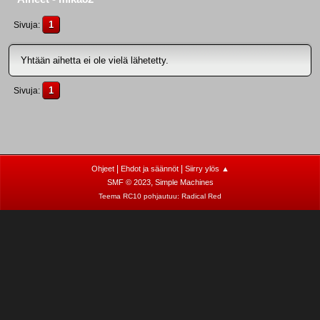
1
Sivuja
Yhtään aihetta ei ole vielä lähetetty.
1
Sivuja
|
|
Ohjeet
Ehdot ja säännöt
Siirry ylös ▲
,
SMF © 2023
Simple Machines
Teema RC10 pohjautuu:
Radical Red