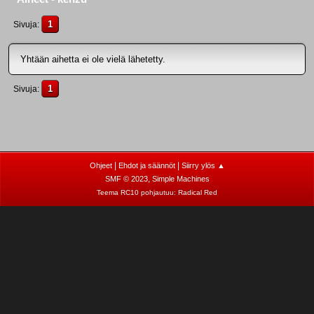
1
Sivuja
Yhtään aihetta ei ole vielä lähetetty.
1
Sivuja
|
|
Ohjeet
Ehdot ja säännöt
Siirry ylös ▲
,
SMF © 2023
Simple Machines
Teema RC10 pohjautuu:
Radical Red