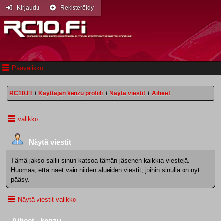
Kirjaudu
Rekisteröidy
Päävalikko
RC10.FI
/
Käyttäjän kenzu profiili
/
Näytä viestit
/
Aiheet
valikko
Näytä viestit
Tämä jakso sallii sinun katsoa tämän jäsenen kaikkia viestejä.
Huomaa, että näet vain niiden alueiden viestit, joihin sinulla on nyt
pääsy.
Näytä viestit valikko
Aiheet - kenzu