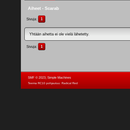
Aiheet - Scarab
1
Sivuja
Yhtään aihetta ei ole vielä lähetetty.
1
Sivuja
,
SMF © 2023
Simple Machines
Teema RC10 pohjautuu:
Radical Red