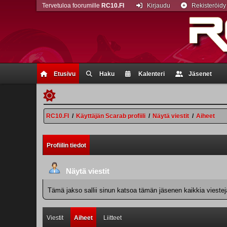
Tervetuloa foorumille
RC10.FI
Kirjaudu
Rekisteröidy
Etusivu
Haku
Kalenteri
Jäsenet
RC10.FI
/
Käyttäjän Scarab profiili
/
Näytä viestit
/
Aiheet
Profiilin tiedot
Näytä viestit
Tämä jakso sallii sinun katsoa tämän jäsenen kaikkia viestejä.
Viestit
Aiheet
Liitteet