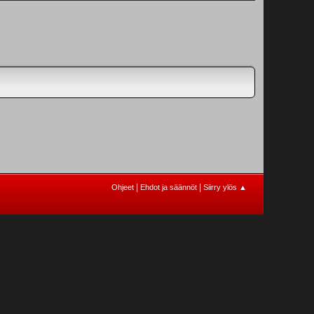
|
|
Ohjeet
Ehdot ja säännöt
Siirry ylös ▲