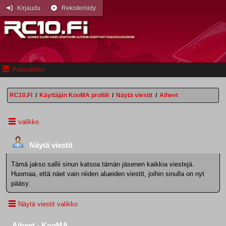
Kirjaudu
Rekisteröidy
Päävalikko
RC10.FI
/
Käyttäjän KooMA profiili
/
Näytä viestit
/
Aiheet
valikko
Näytä viestit
Tämä jakso sallii sinun katsoa tämän jäsenen kaikkia viestejä.
Huomaa, että näet vain niiden alueiden viestit, joihin sinulla on nyt
pääsy.
Näytä viestit valikko
Aiheet - KooMA