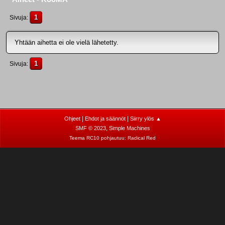
1
Sivuja
Yhtään aihetta ei ole vielä lähetetty.
1
Sivuja
|
|
Ohjeet
Ehdot ja säännöt
Siirry ylös ▲
,
SMF © 2023
Simple Machines
Teema RC10 pohjautuu:
Radical Red