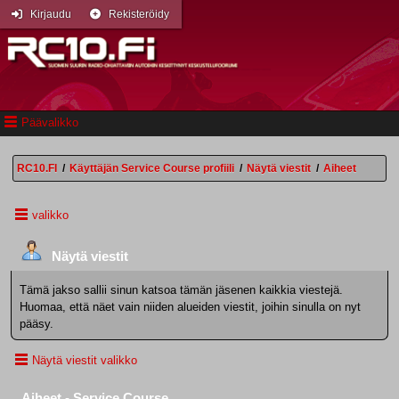
Kirjaudu
Rekisteröidy
Päävalikko
RC10.FI
/
Käyttäjän Service Course profiili
/
Näytä viestit
/
Aiheet
valikko
Näytä viestit
Tämä jakso sallii sinun katsoa tämän jäsenen kaikkia viestejä.
Huomaa, että näet vain niiden alueiden viestit, joihin sinulla on nyt
pääsy.
Näytä viestit valikko
Aiheet - Service Course