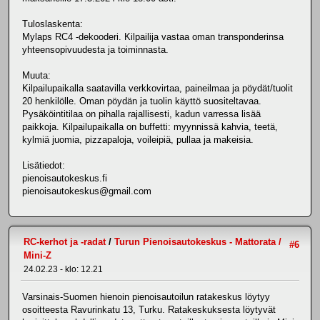
Tuloslaskenta:
Mylaps RC4 -dekooderi. Kilpailija vastaa oman transponderinsa
yhteensopivuudesta ja toiminnasta.
Muuta:
Kilpailupaikalla saatavilla verkkovirtaa, paineilmaa ja pöydät/tuolit
20 henkilölle. Oman pöydän ja tuolin käyttö suositeltavaa.
Pysäköintitilaa on pihalla rajallisesti, kadun varressa lisää
paikkoja. Kilpailupaikalla on buffetti: myynnissä kahvia, teetä,
kylmiä juomia, pizzapaloja, voileipiä, pullaa ja makeisia.
Lisätiedot:
pienoisautokeskus.fi
pienoisautokeskus@gmail.com
RC-kerhot ja -radat
/
Turun Pienoisautokeskus - Mattorata /
#6
Mini-Z
24.02.23 - klo: 12.21
Varsinais-Suomen hienoin pienoisautoilun ratakeskus löytyy
osoitteesta Ravurinkatu 13, Turku. Ratakeskuksesta löytyvät