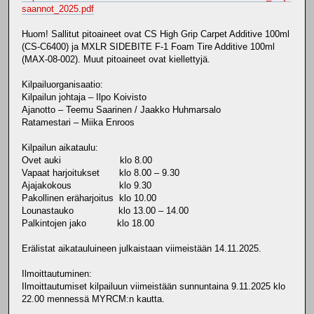
saannot_2025.pdf
Huom! Sallitut pitoaineet ovat CS High Grip Carpet Additive 100ml
(CS-C6400) ja MXLR SIDEBITE F-1 Foam Tire Additive 100ml
(MAX-08-002). Muut pitoaineet ovat kiellettyjä.
Kilpailuorganisaatio:
Kilpailun johtaja – Ilpo Koivisto
Ajanotto – Teemu Saarinen / Jaakko Huhmarsalo
Ratamestari – Miika Enroos
Kilpailun aikataulu:
Ovet auki klo 8.00
Vapaat harjoitukset klo 8.00 – 9.30
Ajajakokous klo 9.30
Pakollinen eräharjoitus klo 10.00
Lounastauko klo 13.00 – 14.00
Palkintojen jako klo 18.00
Erälistat aikatauluineen julkaistaan viimeistään 14.11.2025.
Ilmoittautuminen:
Ilmoittautumiset kilpailuun viimeistään sunnuntaina 9.11.2025 klo
22.00 mennessä MYRCM:n kautta.