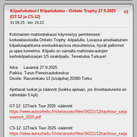
Kilpailukutsut
/
Kilpailukutsu - Oriketo Trophy 27.9.2025
#3
(GT-12 ja CS-12)
31.08.25 - klo: 19.22
Kotimainen mattoratakausi käynnistyy perinteisesti
korkeatasoisella Oriketo Trophy -kilpailulla. Luvassa ainutlaatuinen
kilpailutapahtuma ensiluokkaisissa olosuhteissa, hyvät palkinnot
ja upea tunnelma. Kilpailu on samalla mattorata-autojen
kerhokilpailusarjan 1/5 osakilpailu. Tervetuloa Turkuun!
Aika: Lauantai 27.9.2025
Paikka: Turun Pienoisautokeskus
Osoite: Ravurinkatu 13 (sisäpiha) 20380 Turku
Ajettavat luokat ja säännöt (luokka ajetaan, jos ilmoittautuneita on
vähintään 5 kpl):
GT-12: 12Track Tour 2025 -säännöt:
https://www.autourheilu.fi/site/assets/files/34221/12tracktour_sarja
saannot_2025.pdf
CS-12: 12Track Tour 2025 -säännöt:
https://www.autourheilu.fi/site/assets/files/34221/12tracktour_sarja