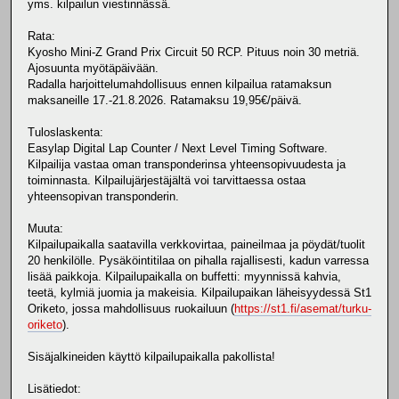
yms. kilpailun viestinnässä.
Rata:
Kyosho Mini-Z Grand Prix Circuit 50 RCP. Pituus noin 30 metriä.
Ajosuunta myötäpäivään.
Radalla harjoittelumahdollisuus ennen kilpailua ratamaksun
maksaneille 17.-21.8.2026. Ratamaksu 19,95€/päivä.
Tuloslaskenta:
Easylap Digital Lap Counter / Next Level Timing Software.
Kilpailija vastaa oman transponderinsa yhteensopivuudesta ja
toiminnasta. Kilpailujärjestäjältä voi tarvittaessa ostaa
yhteensopivan transponderin.
Muuta:
Kilpailupaikalla saatavilla verkkovirtaa, paineilmaa ja pöydät/tuolit
20 henkilölle. Pysäköintitilaa on pihalla rajallisesti, kadun varressa
lisää paikkoja. Kilpailupaikalla on buffetti: myynnissä kahvia,
teetä, kylmiä juomia ja makeisia. Kilpailupaikan läheisyydessä St1
Oriketo, jossa mahdollisuus ruokailuun (
https://st1.fi/asemat/turku-
oriketo
).
Sisäjalkineiden käyttö kilpailupaikalla pakollista!
Lisätiedot: