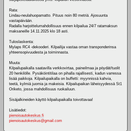
Rata:
Lindau-neulahuopamatto. Pituus noin 80 metriä. Ajosuunta
vastapäivään.
Radalla harjoittelumahdollisuus ennen kilpailua 24/7 ratamaksun
maksaneille 14.11.2025 klo 18 asti.
Tuloslaskenta:
Mylaps RC4 -dekooderi. Kilpailija vastaa oman transponderinsa
yhteensopivuudesta ja toiminnasta.
Muuta:
Kilpailupaikalla saatavilla verkkovirtaa, paineilmaa ja pöydät/tuolit
20 henkilölle. Pysäköintitilaa on pihalla rajallisesti, kadun varressa
lisää paikkoja. Kilpailupaikalla on buffetti: myynnissä kahvia,
teetä, kylmiä juomia ja makeisia. Kilpailupaikan läheisyydessä St1
Oriketo, jossa mahdollisuus ruokailuun.
Sisäjalkineiden käyttö kilpailupaikalla toivottavaa!
Lisätiedot:
pienoisautokeskus.fi
pienoisautokeskus@gmail.com