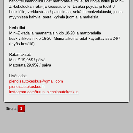
harjoittelumahdollisuudet mattorata-autoille, touring-autoille ja Mini-
Z -kokoluokan rata- ja krossiautoille. Lisäksi pöydät ja tuolit 8
henkilölle, verkkovirtaa / paineilmaa, sekä itsepalvelukioski, jossa
myynnissä kahvia, teetä, kylmiä juomia ja makeisia.
Kerhoillat:
Mini-Z -radalla maanantaisin klo 18-20 ja mattoradalla
keskiviikkoisin klo 16-20. Muina aikoina radat käytettävissä 24/7
(myös kesällä).
Ratamaksut:
Mini-Z 19,95€ / päivä
Mattorata 29,95€ / päivä
Lisätiedot:
pienoisautokeskus@gmail.com
pienoisautokeskus.fi
instagram.com/turun_pienoisautokeskus
1
Sivuja