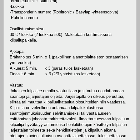
-Nimi (etunimi + sukunimi)
-Luokka
-Transponderin numero (Robitronic / Easylap -yhteensopiva)
-Puhelinnumero
Osallistumismaksu:
30 € / luokka (2 luokkaa 50€). Maksetaan korttimaksuna
kilpailupaikalla.
Ajotapa:
Eräharjoitus 5 min. x 1 (pakollinen ajanottolaitteiston testaamisen
ym. vuoksi)
Alkuerät 5 min. x 3 (paras tulos lasketaan)
Finaalit 6 min. x 3 (2/3 yhteistulos lasketaan)
Vastuu:
Jokainen kilpailee omalla vastuullaan ja sitoutuu noudattamaan
sääntöjä ja järjestäjän ohjeita. Järjestäjällä on oikeus peruuttaa,
siirtää tai muuttaa kilpailuaikataulua olosuhteiden niin vaatiessa.
Kilpailija on velvollinen antamaan kilpailukalustonsa
sääntöjenmukaisuuden selvittämiseksi tai vastalauseen
esittämisen johdosta tarkistettavaksi. Ilmoittautuessaan kilpailuun
kilpailija hyväksyy antamiensa henkilötietojen käsittelyn kilpailun
järjestäjän toimesta sekä henkilötietojen ja kilpailun aikana
otettujen kuvien julkaisun osanottajaluettelossa, tulosluettelossa