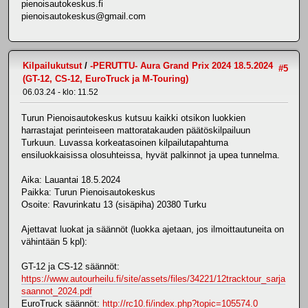
pienoisautokeskus.fi
pienoisautokeskus@gmail.com
Kilpailukutsut
/
-PERUTTU- Aura Grand Prix 2024 18.5.2024
#5
(GT-12, CS-12, EuroTruck ja M-Touring)
06.03.24 - klo: 11.52
Turun Pienoisautokeskus kutsuu kaikki otsikon luokkien
harrastajat perinteiseen mattoratakauden päätöskilpailuun
Turkuun. Luvassa korkeatasoinen kilpailutapahtuma
ensiluokkaisissa olosuhteissa, hyvät palkinnot ja upea tunnelma.
Aika: Lauantai 18.5.2024
Paikka: Turun Pienoisautokeskus
Osoite: Ravurinkatu 13 (sisäpiha) 20380 Turku
Ajettavat luokat ja säännöt (luokka ajetaan, jos ilmoittautuneita on
vähintään 5 kpl):
GT-12 ja CS-12 säännöt:
https://www.autourheilu.fi/site/assets/files/34221/12tracktour_sarja
saannot_2024.pdf
EuroTruck säännöt:
http://rc10.fi/index.php?topic=105574.0