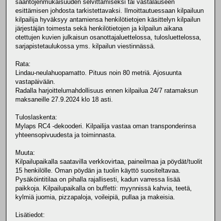
sääntöjenmukaisuuden selvittämiseksi tai vastalauseen
esittämisen johdosta tarkistettavaksi. Ilmoittautuessaan kilpailuun
kilpailija hyväksyy antamiensa henkilötietojen käsittelyn kilpailun
järjestäjän toimesta sekä henkilötietojen ja kilpailun aikana
otettujen kuvien julkaisun osanottajaluettelossa, tulosluettelossa,
sarjapistetaulukossa yms. kilpailun viestinnässä.
Rata:
Lindau-neulahuopamatto. Pituus noin 80 metriä. Ajosuunta
vastapäivään.
Radalla harjoittelumahdollisuus ennen kilpailua 24/7 ratamaksun
maksaneille 27.9.2024 klo 18 asti.
Tuloslaskenta:
Mylaps RC4 -dekooderi. Kilpailija vastaa oman transponderinsa
yhteensopivuudesta ja toiminnasta.
Muuta:
Kilpailupaikalla saatavilla verkkovirtaa, paineilmaa ja pöydät/tuolit
15 henkilölle. Oman pöydän ja tuolin käyttö suositeltavaa.
Pysäköintitilaa on pihalla rajallisesti, kadun varressa lisää
paikkoja. Kilpailupaikalla on buffetti: myynnissä kahvia, teetä,
kylmiä juomia, pizzapaloja, voileipiä, pullaa ja makeisia.
Lisätiedot: