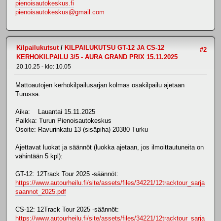
pienoisautokeskus.fi
pienoisautokeskus@gmail.com
Kilpailukutsut
/
KILPAILUKUTSU GT-12 JA CS-12
#2
KERHOKILPAILU 3/5 - AURA GRAND PRIX 15.11.2025
20.10.25 - klo: 10.05
Mattoautojen kerhokilpailusarjan kolmas osakilpailu ajetaan
Turussa.
Aika: Lauantai 15.11.2025
Paikka: Turun Pienoisautokeskus
Osoite: Ravurinkatu 13 (sisäpiha) 20380 Turku
Ajettavat luokat ja säännöt (luokka ajetaan, jos ilmoittautuneita on
vähintään 5 kpl):
GT-12: 12Track Tour 2025 -säännöt:
https://www.autourheilu.fi/site/assets/files/34221/12tracktour_sarja
saannot_2025.pdf
CS-12: 12Track Tour 2025 -säännöt:
https://www.autourheilu.fi/site/assets/files/34221/12tracktour_sarja