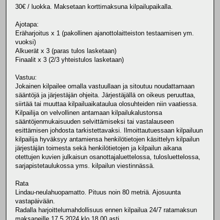
30€ / luokka. Maksetaan korttimaksuna kilpailupaikalla.
Ajotapa:
Eräharjoitus x 1 (pakollinen ajanottolaitteiston testaamisen ym.
vuoksi)
Alkuerät x 3 (paras tulos lasketaan)
Finaalit x 3 (2/3 yhteistulos lasketaan)
Vastuu:
Jokainen kilpailee omalla vastuullaan ja sitoutuu noudattamaan
sääntöjä ja järjestäjän ohjeita. Järjestäjällä on oikeus peruuttaa,
siirtää tai muuttaa kilpailuaikataulua olosuhteiden niin vaatiessa.
Kilpailija on velvollinen antamaan kilpailukalustonsa
sääntöjenmukaisuuden selvittämiseksi tai vastalauseen
esittämisen johdosta tarkistettavaksi. Ilmoittautuessaan kilpailuun
kilpailija hyväksyy antamiensa henkilötietojen käsittelyn kilpailun
järjestäjän toimesta sekä henkilötietojen ja kilpailun aikana
otettujen kuvien julkaisun osanottajaluettelossa, tulosluettelossa,
sarjapistetaulukossa yms. kilpailun viestinnässä.
Rata
Lindau-neulahuopamatto. Pituus noin 80 metriä. Ajosuunta
vastapäivään.
Radalla harjoittelumahdollisuus ennen kilpailua 24/7 ratamaksun
maksaneille 17.5.2024 klo 18.00 asti.