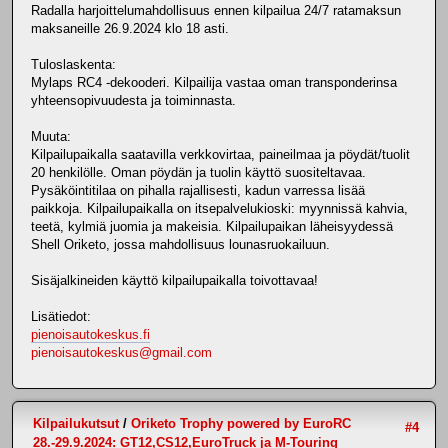
Radalla harjoittelumahdollisuus ennen kilpailua 24/7 ratamaksun
maksaneille 26.9.2024 klo 18 asti.
Tuloslaskenta:
Mylaps RC4 -dekooderi. Kilpailija vastaa oman transponderinsa
yhteensopivuudesta ja toiminnasta.
Muuta:
Kilpailupaikalla saatavilla verkkovirtaa, paineilmaa ja pöydät/tuolit
20 henkilölle. Oman pöydän ja tuolin käyttö suositeltavaa.
Pysäköintitilaa on pihalla rajallisesti, kadun varressa lisää
paikkoja. Kilpailupaikalla on itsepalvelukioski: myynnissä kahvia,
teetä, kylmiä juomia ja makeisia. Kilpailupaikan läheisyydessä
Shell Oriketo, jossa mahdollisuus lounasruokailuun.
Sisäjalkineiden käyttö kilpailupaikalla toivottavaa!
Lisätiedot:
pienoisautokeskus.fi
pienoisautokeskus@gmail.com
Kilpailukutsut
/
Oriketo Trophy powered by EuroRC
#4
28.-29.9.2024: GT12,CS12,EuroTruck ja M-Touring