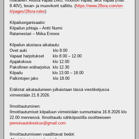
mukaillen: Alusta vapaa 2WD, moottori vapaa, akut vapaa (max.
8.40V), lexan- ja muovikorit sallittu. (
https://www.28sra.com/en-
it/pages/28sra-rules
)
Kilpailuorganisaatio:
Kilpailun johtaja – Antti Nurmi
Ratamestari – Miika Enroos
Kilpailun alustava aikataulu:
Ovet auki klo 8.00
Vapaat harjoitukset klo 8.00 – 12.00
Ajajakokous klo 12.00
Pakollinen eräharjoitus klo 12.30
Kilpailu klo 13.00 – 18.00
Palkintojen jako klo 18.00
Erälistat aikatauluineen julkaistaan tässä viestiketjussa
viimeistään 21.8.2026.
Ilmoittautuminen:
Ilmoittautumiset kilpailuun viimeistään sunnuntaina 16.8.2026 klo
22.00 mennessä. Ilmoittaudu sähköpostilla osoitteeseen
pienoisautokeskus@gmail.com
Ilmoittautumiseen vaadittavat tiedot: