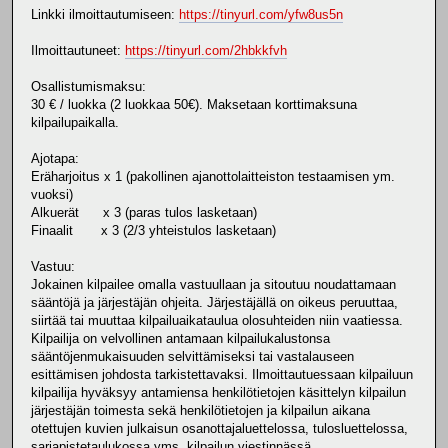
Linkki ilmoittautumiseen:
https://tinyurl.com/yfw8us5n
Ilmoittautuneet:
https://tinyurl.com/2hbkkfvh
Osallistumismaksu:
30 € / luokka (2 luokkaa 50€). Maksetaan korttimaksuna
kilpailupaikalla.
Ajotapa:
Eräharjoitus x 1 (pakollinen ajanottolaitteiston testaamisen ym.
vuoksi)
Alkuerät x 3 (paras tulos lasketaan)
Finaalit x 3 (2/3 yhteistulos lasketaan)
Vastuu:
Jokainen kilpailee omalla vastuullaan ja sitoutuu noudattamaan
sääntöjä ja järjestäjän ohjeita. Järjestäjällä on oikeus peruuttaa,
siirtää tai muuttaa kilpailuaikataulua olosuhteiden niin vaatiessa.
Kilpailija on velvollinen antamaan kilpailukalustonsa
sääntöjenmukaisuuden selvittämiseksi tai vastalauseen
esittämisen johdosta tarkistettavaksi. Ilmoittautuessaan kilpailuun
kilpailija hyväksyy antamiensa henkilötietojen käsittelyn kilpailun
järjestäjän toimesta sekä henkilötietojen ja kilpailun aikana
otettujen kuvien julkaisun osanottajaluettelossa, tulosluettelossa,
sarjapistetaulukossa yms. kilpailun viestinnässä.