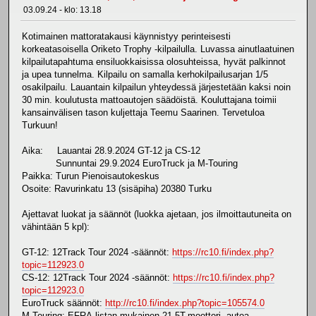
03.09.24 - klo: 13.18
Kotimainen mattoratakausi käynnistyy perinteisesti
korkeatasoisella Oriketo Trophy -kilpailulla. Luvassa ainutlaatuinen
kilpailutapahtuma ensiluokkaisissa olosuhteissa, hyvät palkinnot
ja upea tunnelma. Kilpailu on samalla kerhokilpailusarjan 1/5
osakilpailu. Lauantain kilpailun yhteydessä järjestetään kaksi noin
30 min. koulutusta mattoautojen säädöistä. Kouluttajana toimii
kansainvälisen tason kuljettaja Teemu Saarinen. Tervetuloa
Turkuun!
Aika: Lauantai 28.9.2024 GT-12 ja CS-12
Sunnuntai 29.9.2024 EuroTruck ja M-Touring
Paikka: Turun Pienoisautokeskus
Osoite: Ravurinkatu 13 (sisäpiha) 20380 Turku
Ajettavat luokat ja säännöt (luokka ajetaan, jos ilmoittautuneita on
vähintään 5 kpl):
GT-12: 12Track Tour 2024 -säännöt:
https://rc10.fi/index.php?
topic=112923.0
CS-12: 12Track Tour 2024 -säännöt:
https://rc10.fi/index.php?
topic=112923.0
EuroTruck säännöt:
http://rc10.fi/index.php?topic=105574.0
M-Touring: EFRA-listan mukainen 21.5T-moottori, autoa