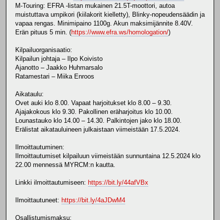
M-Touring: EFRA -listan mukainen 21.5T-moottori, autoa
muistuttava umpikori (kiilakorit kielletty), Blinky-nopeudensäädin ja
vapaa rengas. Minimipaino 1100g. Akun maksimijännite 8.40V.
Erän pituus 5 min. (
https://www.efra.ws/homologation/
)
Kilpailuorganisaatio:
Kilpailun johtaja – Ilpo Koivisto
Ajanotto – Jaakko Huhmarsalo
Ratamestari – Miika Enroos
Aikataulu:
Ovet auki klo 8.00. Vapaat harjoitukset klo 8.00 – 9.30.
Ajajakokous klo 9.30. Pakollinen eräharjoitus klo 10.00.
Lounastauko klo 14.00 – 14.30. Palkintojen jako klo 18.00.
Erälistat aikatauluineen julkaistaan viimeistään 17.5.2024.
Ilmoittautuminen:
Ilmoittautumiset kilpailuun viimeistään sunnuntaina 12.5.2024 klo
22.00 mennessä MYRCM:n kautta.
Linkki ilmoittautumiseen:
https://bit.ly/44afVBx
Ilmoittautuneet:
https://bit.ly/4aJDwM4
Osallistumismaksu: