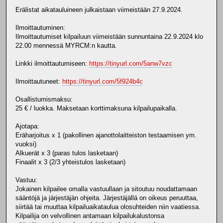
Erälistat aikatauluineen julkaistaan viimeistään 27.9.2024.
Ilmoittautuminen:
Ilmoittautumiset kilpailuun viimeistään sunnuntaina 22.9.2024 klo
22.00 mennessä MYRCM:n kautta.
Linkki ilmoittautumiseen:
https://tinyurl.com/5anw7vzc
Ilmoittautuneet:
https://tinyurl.com/5f924b4c
Osallistumismaksu:
25 € / luokka. Maksetaan korttimaksuna kilpailupaikalla.
Ajotapa:
Eräharjoitus x 1 (pakollinen ajanottolaitteiston testaamisen ym.
vuoksi)
Alkuerät x 3 (paras tulos lasketaan)
Finaalit x 3 (2/3 yhteistulos lasketaan)
Vastuu:
Jokainen kilpailee omalla vastuullaan ja sitoutuu noudattamaan
sääntöjä ja järjestäjän ohjeita. Järjestäjällä on oikeus peruuttaa,
siirtää tai muuttaa kilpailuaikataulua olosuhteiden niin vaatiessa.
Kilpailija on velvollinen antamaan kilpailukalustonsa