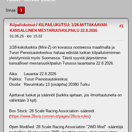
1
Sivuja
Kilpailukutsut
/
KILPAILUKUTSU: 1/28-MITTAKAAVAN
#1
KANSALLINEN MESTARUUSKILPAILU 22.8.2026
01.06.26 - klo: 15.02
1/28-kokoluokka (Mini-Z) on kovassa nosteessa maailmalla ja
Turun Pienoisautokeskus haluaa edistää luokan kilpailutoiminnan
yleistymistä myös Suomessa. Tästä syystä järjestämme
kansallisen mestaruuskilpailun Turussa lauantaina 22.8.2026.
Aika: Lauantai 22.8.2026
Paikka: Turun Pienoisautokeskus
Osoite: Ravurinkatu 13 (sisäpiha) 20380 Turku
Ajettavat luokat ja säännöt (luokka ajetaan, jos ilmoittautuneita on
vähintään 3 kpl):
Box Stock: 28 Scale Racing Association -säännöt
(
https://www.28sra.com/en-it/pages/28sra-rules
)
Open Modified: 28 Scale Racing Association "2WD Mod" -sääntöjä