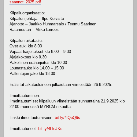
saannot_2025.pdf
Kilpailuorganisaatio:
Kilpailun johtaja – Ilpo Koivisto
Ajanotto – Jaakko Huhmarsalo / Teemu Saarinen
Ratamestari – Miika Enroos
Kilpailun aikataulu:
Ovet auki klo 8.00
Vapaat harjoitukset klo 8.00 – 9.30
Ajajakokous klo 9.30
Pakollinen eräharjoitus klo 10.00
Lounastauko klo 14.00 – 15.00
Palkintojen jako klo 18.00
Erälistat aikatauluineen julkaistaan viimeistään 26.9.2025.
Ilmoittautuminen:
Ilmoittautumiset kilpailuun viimeistään sunnuntaina 21.9.2025 klo
22.00 mennessä MYRCM:n kautta.
Linkki ilmoittautumiseen:
bit.ly/4lQpQ6s
Ilmoittautuneet:
bit.ly/4lTeJKc