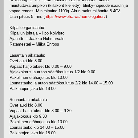
muistuttava umpikori (kiilakorit kielletty), blinky-nopeudensäädin ja
vapaa rengas. Minimipaino 1100g. Akun maksimijännite 8.40V.
Erän pituus 5 min. (
https://www.efra.ws/homologation/
)
Kilpailuorganisaatio:
Kilpailun johtaja – Ilpo Koivisto
Ajanotto – Jaakko Huhmarsalo
Ratamestari – Miika Enroos
Lauantain aikataulu:
Ovet auki klo 8.00
Vapaat harjoitukset klo 8.00 – 9.00
Ajajakokous ja auton säätökoulutus 1/2 klo 9.00
Pakollinen eräharjoitus klo 10.00
Lounastauko ja auton säätökoulutus 2/2 klo 14.00 – 15.00
Palkintojen jako klo 18.00
Sunnuntain aikataulu:
Ovet auki klo 8.00
Vapaat harjoitukset klo 8.00 – 9.30
Ajajakokous klo 9.30
Pakollinen eräharjoitus klo 10.00
Lounastauko klo 14.00 – 15.00
Palkintojen jako klo 18.00