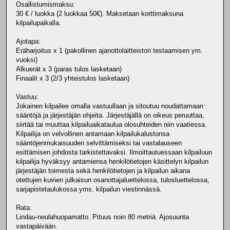
Osallistumismaksu:
30 € / luokka (2 luokkaa 50€). Maksetaan korttimaksuna
kilpailupaikalla.
Ajotapa:
Eräharjoitus x 1 (pakollinen ajanottolaitteiston testaamisen ym.
vuoksi)
Alkuerät x 3 (paras tulos lasketaan)
Finaalit x 3 (2/3 yhteistulos lasketaan)
Vastuu:
Jokainen kilpailee omalla vastuullaan ja sitoutuu noudattamaan
sääntöjä ja järjestäjän ohjeita. Järjestäjällä on oikeus peruuttaa,
siirtää tai muuttaa kilpailuaikataulua olosuhteiden niin vaatiessa.
Kilpailija on velvollinen antamaan kilpailukalustonsa
sääntöjenmukaisuuden selvittämiseksi tai vastalauseen
esittämisen johdosta tarkistettavaksi. Ilmoittautuessaan kilpailuun
kilpailija hyväksyy antamiensa henkilötietojen käsittelyn kilpailun
järjestäjän toimesta sekä henkilötietojen ja kilpailun aikana
otettujen kuvien julkaisun osanottajaluettelossa, tulosluettelossa,
sarjapistetaulukossa yms. kilpailun viestinnässä.
Rata:
Lindau-neulahuopamatto. Pituus noin 80 metriä. Ajosuunta
vastapäivään.