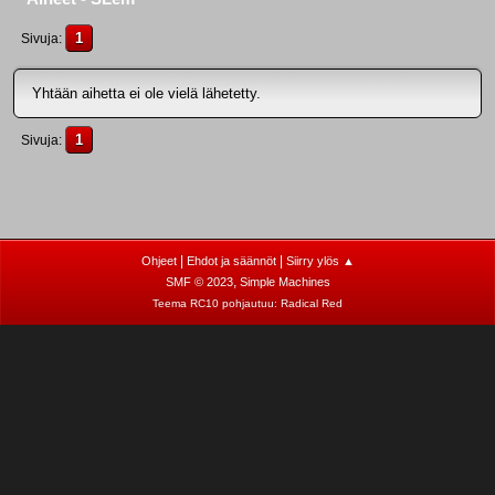
1
Sivuja
Yhtään aihetta ei ole vielä lähetetty.
1
Sivuja
|
|
Ohjeet
Ehdot ja säännöt
Siirry ylös ▲
,
SMF © 2023
Simple Machines
Teema RC10 pohjautuu:
Radical Red