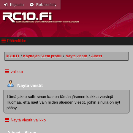
Kirjaudu
Rekisteröidy
Päävalikko
RC10.FI
/
Käyttäjän SLem profiili
/
Näytä viestit
/
Aiheet
valikko
Näytä viestit
Tämä jakso sallii sinun katsoa tämän jäsenen kaikkia viestejä.
Huomaa, että näet vain niiden alueiden viestit, joihin sinulla on nyt
pääsy.
Näytä viestit valikko
Aiheet - SLem