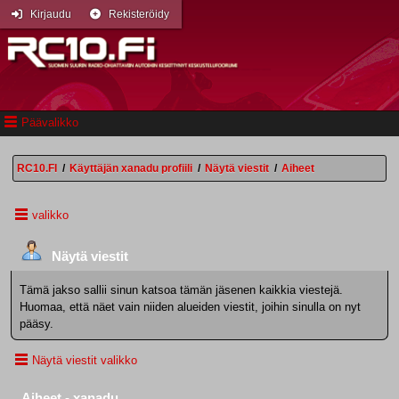
Kirjaudu
Rekisteröidy
Päävalikko
RC10.FI
/
Käyttäjän xanadu profiili
/
Näytä viestit
/
Aiheet
valikko
Näytä viestit
Tämä jakso sallii sinun katsoa tämän jäsenen kaikkia viestejä.
Huomaa, että näet vain niiden alueiden viestit, joihin sinulla on nyt
pääsy.
Näytä viestit valikko
Aiheet - xanadu