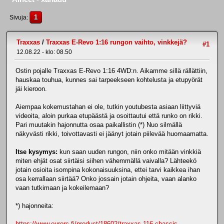
1
Sivuja
Traxxas
/
Traxxas E-Revo 1:16 rungon vaihto, vinkkejä?
#1
12.08.22 - klo: 08.50
Ostin pojalle Traxxas E-Revo 1:16 4WD:n. Aikamme sillä rällättiin,
hauskaa touhua, kunnes sai tarpeekseen kohtelusta ja etupyörät
jäi kieroon.
Aiempaa kokemustahan ei ole, tutkin youtubesta asiaan liittyviä
videoita, aloin purkaa etupäästä ja osoittautui että runko on rikki.
Pari muutakin hajonnutta osaa paikallistin (*) Nuo silmällä
näkyvästi rikki, toivottavasti ei jäänyt jotain piilevää huomaamatta.
Itse kysymys:
kun saan uuden rungon, niin onko mitään vinkkiä
miten ehjät osat siirtäisi siihen vähemmällä vaivalla? Lähteekö
jotain osioita isompina kokonaisuuksina, ettei tarvi kaikkea ihan
osa kerrallaan siirtää? Onko jossain jotain ohjeita, vaan alanko
vaan tutkimaan ja kokeilemaan?
*) hajonneita:
https://www.eurorc.fi/product/18602/traxxas-116-chassis