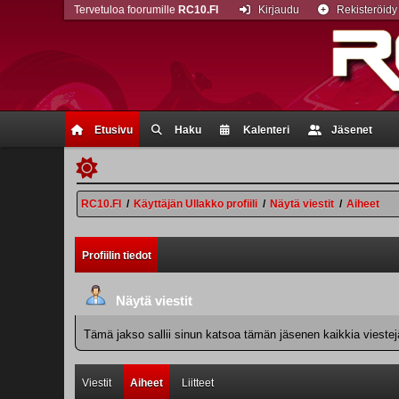
Tervetuloa foorumille
RC10.FI
Kirjaudu
Rekisteröidy
Etusivu
Haku
Kalenteri
Jäsenet
RC10.FI
/
Käyttäjän Ullakko profiili
/
Näytä viestit
/
Aiheet
Profiilin tiedot
Näytä viestit
Tämä jakso sallii sinun katsoa tämän jäsenen kaikkia viestejä.
Viestit
Aiheet
Liitteet