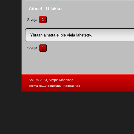
Aiheet - Ullakko
1
Sivuja
Yhtään aihetta ei ole vielä lähetetty.
1
Sivuja
,
SMF © 2023
Simple Machines
Teema RC10 pohjautuu:
Radical Red