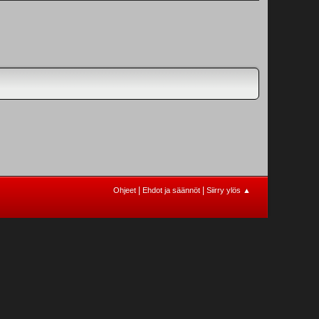
|
|
Ohjeet
Ehdot ja säännöt
Siirry ylös ▲