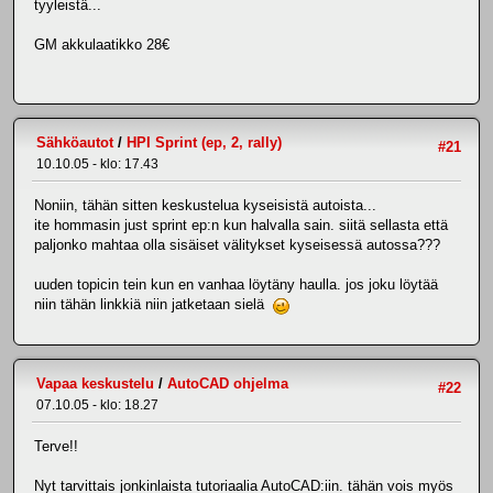
tyyleistä...
GM akkulaatikko 28€
Sähköautot
/
HPI Sprint (ep, 2, rally)
#21
10.10.05 - klo: 17.43
Noniin, tähän sitten keskustelua kyseisistä autoista...
ite hommasin just sprint ep:n kun halvalla sain. siitä sellasta että
paljonko mahtaa olla sisäiset välitykset kyseisessä autossa???
uuden topicin tein kun en vanhaa löytäny haulla. jos joku löytää
niin tähän linkkiä niin jatketaan sielä
Vapaa keskustelu
/
AutoCAD ohjelma
#22
07.10.05 - klo: 18.27
Terve!!
Nyt tarvittais jonkinlaista tutoriaalia AutoCAD:iin. tähän vois myös