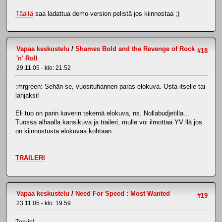
Täältä
saa ladattua demo-version pelistä jos kiinnostaa ;)
Vapaa keskustelu
/
Shames Bold and the Revenge of Rock
#18
'n' Roll
29.11.05 - klo: 21.52
:mrgreen: Sehän se, vuosituhannen paras elokuva. Osta itselle tai
lahjaksi!
Eli tuo on parin kaverin tekemä elokuva, ns. Nollabudjetilla...
Tuossa alhaalla kansikuva ja traileri, mulle voi ilmottaa YV:llä jos
on kiinnostusta elokuvaa kohtaan.
TRAILERI
Vapaa keskustelu
/
Need For Speed : Most Wanted
#19
23.11.05 - klo: 19.59
Tervis!