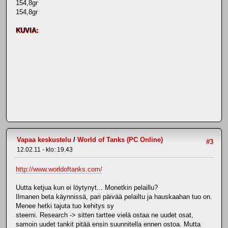
154,8gr
154,8gr
KUVIA:
Vapaa keskustelu
/
World of Tanks (PC Online)
#3
12.02.11 - klo: 19.43
http://www.worldoftanks.com/
Uutta ketjua kun ei löytynyt... Monetkin pelaillu?
Ilmanen beta käynnissä, pari päivää pelailtu ja hauskaahan tuo on.
Menee hetki tajuta tuo kehitys sy
steemi. Research -> sitten tarttee vielä ostaa ne uudet osat,
samoin uudet tankit pitää ensin suunnitella ennen ostoa. Mutta