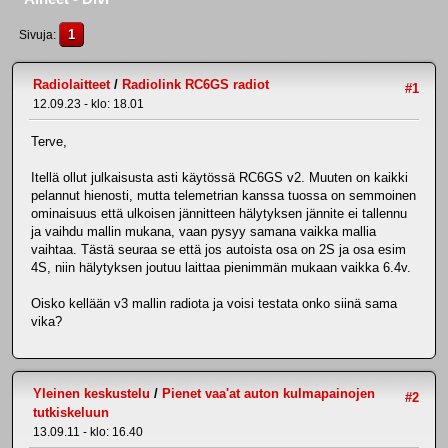
1
Sivuja
Radiolaitteet
/
Radiolink RC6GS radiot
#1
12.09.23 - klo: 18.01
Terve,
Itellä ollut julkaisusta asti käytössä RC6GS v2. Muuten on kaikki
pelannut hienosti, mutta telemetrian kanssa tuossa on semmoinen
ominaisuus että ulkoisen jännitteen hälytyksen jännite ei tallennu
ja vaihdu mallin mukana, vaan pysyy samana vaikka mallia
vaihtaa. Tästä seuraa se että jos autoista osa on 2S ja osa esim
4S, niin hälytyksen joutuu laittaa pienimmän mukaan vaikka 6.4v.
Oisko kellään v3 mallin radiota ja voisi testata onko siinä sama
vika?
Yleinen keskustelu
/
Pienet vaa'at auton kulmapainojen
#2
tutkiskeluun
13.09.11 - klo: 16.40