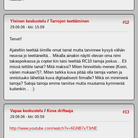
Yleinen keskustelu
/
Tarrojen teettäminen
#12
29.06.06 - klo: 15.09
Terve!!
Ajateltiin teettää tiimille omat tarrat mutta tarvinnee kysyä vähän
neuvoa jo teettäneiltä... Mikalla ainakin näytti olevan oma nimi
takaspoikassa ja copter:kin taisi teettää RC10 tarroja joskus... Eli
missä tettitte tarrat? Mitä maksoi? Miten hinnoittelu menee (Koon,
värien mukaan?)?, Miten tarkka kuva pitää olla tarroja varten ja
onnistuuko lähettää kuva digitaalisesti firmalle? Mikä on minimierä
tarroja? Satoja tarroja emme tarvitse mutta muutamia kymmeniä
kuitenkin... :)
Vapaa keskustelu
/
Kova driftaaja
#13
29.06.06 - klo: 00.59
http://www.youtube.com/watch?v=6GNB7xT3rNE