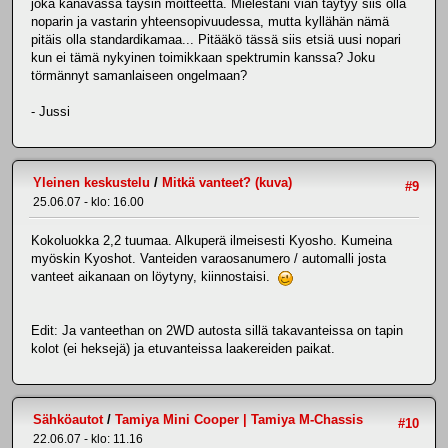
joka kanavassa täysin moitteetta. Mielestäni vian täytyy siis olla
noparin ja vastarin yhteensopivuudessa, mutta kyllähän nämä
pitäis olla standardikamaa... Pitääkö tässä siis etsiä uusi nopari
kun ei tämä nykyinen toimikkaan spektrumin kanssa? Joku
törmännyt samanlaiseen ongelmaan?
- Jussi
Yleinen keskustelu
/
Mitkä vanteet? (kuva)
#9
25.06.07 - klo: 16.00
Kokoluokka 2,2 tuumaa. Alkuperä ilmeisesti Kyosho. Kumeina
myöskin Kyoshot. Vanteiden varaosanumero / automalli josta
vanteet aikanaan on löytyny, kiinnostaisi.
Edit: Ja vanteethan on 2WD autosta sillä takavanteissa on tapin
kolot (ei heksejä) ja etuvanteissa laakereiden paikat.
Sähköautot
/
Tamiya Mini Cooper | Tamiya M-Chassis
#10
22.06.07 - klo: 11.16