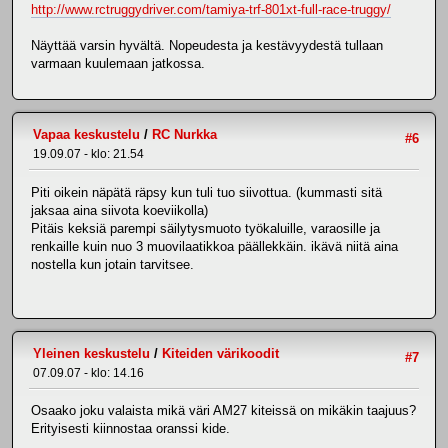
http://www.rctruggydriver.com/tamiya-trf-801xt-full-race-truggy/
Näyttää varsin hyvältä. Nopeudesta ja kestävyydestä tullaan
varmaan kuulemaan jatkossa.
Vapaa keskustelu
/
RC Nurkka
#6
19.09.07 - klo: 21.54
Piti oikein näpätä räpsy kun tuli tuo siivottua. (kummasti sitä
jaksaa aina siivota koeviikolla)
Pitäis keksiä parempi säilytysmuoto työkaluille, varaosille ja
renkaille kuin nuo 3 muovilaatikkoa päällekkäin. ikävä niitä aina
nostella kun jotain tarvitsee.
Yleinen keskustelu
/
Kiteiden värikoodit
#7
07.09.07 - klo: 14.16
Osaako joku valaista mikä väri AM27 kiteissä on mikäkin taajuus?
Erityisesti kiinnostaa oranssi kide.