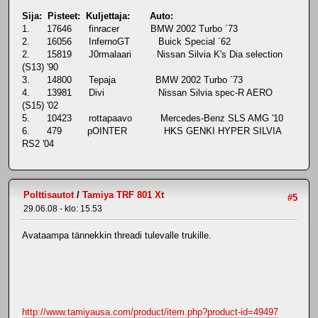
Sija: Pisteet: Kuljettaja: Auto:
1. 17646 finracer BMW 2002 Turbo ´73
2. 16056 InfernoGT Buick Special ´62
2. 15819 J0rmalaari Nissan Silvia K's Dia selection
(S13) '90
3. 14800 Tepaja BMW 2002 Turbo ´73
4. 13981 Divi Nissan Silvia spec-R AERO
(S15) '02
5. 10423 rottapaavo Mercedes-Benz SLS AMG '10
6. 479 pOINTER HKS GENKI HYPER SILVIA
RS2 '04
Polttisautot
/
Tamiya TRF 801 Xt
#5
29.06.08 - klo: 15.53
Avataampa tännekkin threadi tulevalle trukille.
http://www.tamiyausa.com/product/item.php?product-id=49497