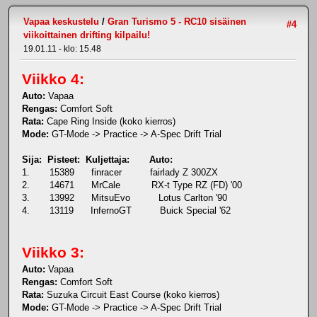
Vapaa keskustelu
/
Gran Turismo 5 - RC10 sisäinen
#4
viikoittainen drifting kilpailu!
19.01.11 - klo: 15.48
Viikko 4:
Auto:
Vapaa
Rengas:
Comfort Soft
Rata:
Cape Ring Inside (koko kierros)
Mode:
GT-Mode -> Practice -> A-Spec Drift Trial
Sija: Pisteet: Kuljettaja: Auto:
1. 15389 finracer fairlady Z 300ZX
2. 14671 MrCale RX-t Type RZ (FD) '00
3. 13992 MitsuEvo Lotus Carlton '90
4. 13119 InfernoGT Buick Special '62
Viikko 3:
Auto:
Vapaa
Rengas:
Comfort Soft
Rata:
Suzuka Circuit East Course (koko kierros)
Mode:
GT-Mode -> Practice -> A-Spec Drift Trial