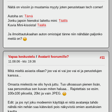
Näitä on vissiin jo muutamia myyty joten perustetaan tech corner!
Autoha on:
Tämä
Jonku japsin hienoksi laitettu mini:
Täällä
Kuvia Mini-kisoista!
Täällä
Ja ilmoittautukaahan auton omistajat tänne niin nähdään paljonko
meitä on?
Vapaa keskustelu
/
Avatarit foorumille?
#11
11.08.06 - klo: 19.36
Mitä mieltä asiasta ollaan? joo vai ei vai joo vai ei ja perustelujen
kanssa...
Omasta mielestä ne olis hyvä juttu. Tuo ulkoasuun pienen lisän,
saa personoitua sen kuvan miten haluaa... Rajotettais se esim.
100x100 pikseliä, 20kt ja vain JPEG.
Edit: ja jos nyt joku modeemin käyttäjä ei niitä avatareja tahdo
nähdä niin nehän saa kätevästi pois näkyvistä omien asetuksien
kautta...