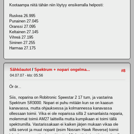
Kootaampa niitä tähän niin löytyy ensikerralla helposti:
Ruskea 26.995
Punainen 27.045
Oranssi 27.095
Keltainen 27.145
Vihreä 27.195
Sininen 27.255
Harmaa 27.175
Sähköautot
/
Spektrum + nopari ongelma...
#8
04.07.07 - klo: 05.56
Ör ör...
Siis, noparina on Robitronic Speestar 2 17 turn, ja vastarina
Spektrum SR3000. Nopari ei puhu mitään kun se on kaasun
kanavassa, mutta ohjauksessa ja kolmannessa kanavassa
ollessaan toimii. Vika ei ole noparissa sillä 2 samanlaista noparia,
molemmat toimii AM27 laitteilla mutta kumpikaan ei toimi tällä
spektrumilla. Vastarissakaan ei kaiken järjen mukaan vikaa ole
sillä servot ja muut noparit (esim Nosram Hawk Reverse) toimii