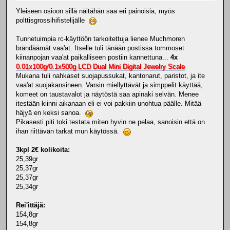
Yleiseen osioon sillä näitähän saa eri painoisia, myös
polttisgrossihifistelijälle
Tunnetuimpia rc-käyttöön tarkoitettuja lienee Muchmoren
brändäämät vaa'at. Itselle tuli tänään postissa tommoset
kiinanpojan vaa'at paikalliseen postiin kannettuna...
4x
0.01x100g/0.1x500g LCD Dual Mini Digital Jewelry Scale
Mukana tuli nahkaset suojapussukat, kantonarut, paristot, ja ite
vaa'at suojakansineen. Varsin miellyttävät ja simppelit käyttää,
komeet on taustavalot ja näytöstä saa apinaki selvän. Menee
itestään kiinni aikanaan eli ei voi pakkiin unohtua päälle. Mitää
häjyä en keksi sanoa.
Pikasesti piti toki testata miten hyvin ne pelaa, sanoisin että on
ihan riittävän tarkat mun käytössä.
3kpl 2€ kolikoita:
25,39gr
25,37gr
25,37gr
25,34gr
Rei'ittäjä:
154,8gr
154,8gr