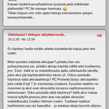
Kukaan hankkimassa/hankkinut kyseistä peliä millekkään
platformille? PC:lle meinaan hommata
Tähän ketjuun vois sitte uppia hienoja luomuksianne autojen
tuunausrintamalla...
Sähköautot
/
Akkujen säilyttämisestä...
#20
16.11.05 - klo: 12.59
En löytänyt haulla mitään aihetta käsittelevää ketjua joten tein
uuden.
Miten porukka säilyttää akkujaan? puhetta ihan siis
purkaustasosta jne, pitääkö akkuja käyttää välillä ettei kuolleennu,
jms. Esim. itellä ei oo mahdollisuutta ajella sähköautolla talvella,
joten akut jää käyttämättömiksi talven yli. Onkos porukalla
käytössä näitä akkulaatikkoja? RC-Pisteeltä löytyy akkulaatikko
joka vetää 8 kpl 7,2v kennostoja sisäänsä. Kyseinen laatikko on
muovinen ja akut ovat oikosululta turvassa vaahtomuovisissa
lokeroissaan. Onko porukalla näitä käytössä? Itellä akut makaa
tuossa hyllyllä pinossa joten aina saa pelätä oikosulun
mahdollisuutta Corallyn liittimen vuoksi. Tuollasen laatikon
hankkimista oon nyt kaavaillut... ja antakaa ideoja hyvistä säilytys