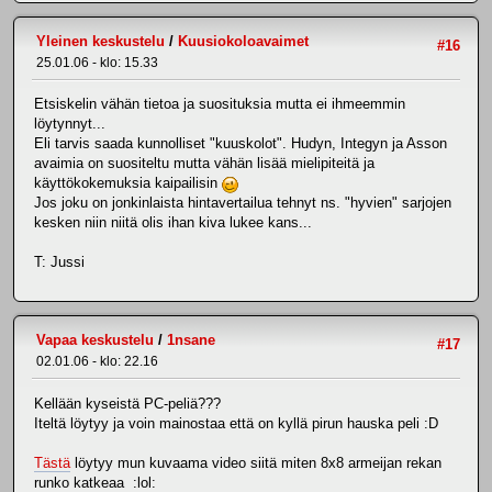
Yleinen keskustelu
/
Kuusiokoloavaimet
#16
25.01.06 - klo: 15.33
Etsiskelin vähän tietoa ja suosituksia mutta ei ihmeemmin
löytynnyt...
Eli tarvis saada kunnolliset "kuuskolot". Hudyn, Integyn ja Asson
avaimia on suositeltu mutta vähän lisää mielipiteitä ja
käyttökokemuksia kaipailisin
Jos joku on jonkinlaista hintavertailua tehnyt ns. "hyvien" sarjojen
kesken niin niitä olis ihan kiva lukee kans...
T: Jussi
Vapaa keskustelu
/
1nsane
#17
02.01.06 - klo: 22.16
Kellään kyseistä PC-peliä???
Iteltä löytyy ja voin mainostaa että on kyllä pirun hauska peli :D
Tästä
löytyy mun kuvaama video siitä miten 8x8 armeijan rekan
runko katkeaa :lol: