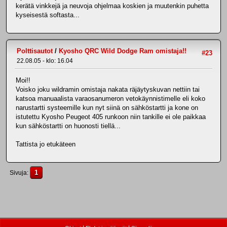
kerätä vinkkejä ja neuvoja ohjelmaa koskien ja muutenkin puhetta
kyseisestä softasta...
Polttisautot
/
Kyosho QRC Wild Dodge Ram omistaja!!
#23
22.08.05 - klo: 16.04
Moi!!
Voisko joku wildramin omistaja nakata räjäytyskuvan nettiin tai
katsoa manuaalista varaosanumeron vetokäynnistimelle eli koko
narustartti systeemille kun nyt siinä on sähköstartti ja kone on
istutettu Kyosho Peugeot 405 runkoon niin tankille ei ole paikkaa
kun sähköstartti on huonosti tiellä...
Tattista jo etukäteen
1
Sivuja