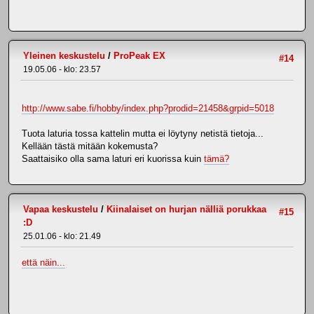
Yleinen keskustelu
/
ProPeak EX
#14
19.05.06 - klo: 23.57
http://www.sabe.fi/hobby/index.php?prodid=21458&grpid=5018
Tuota laturia tossa kattelin mutta ei löytyny netistä tietoja...
Kellään tästä mitään kokemusta?
Saattaisiko olla sama laturi eri kuorissa kuin
tämä?
Vapaa keskustelu
/
Kiinalaiset on hurjan nälliä porukkaa
#15
:D
25.01.06 - klo: 21.49
että näin...