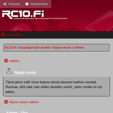
Kirjaudu
Rekisteröidy
Päävalikko
RC10.FI
/
Käyttäjän Divi profiili
/
Näytä viestit
/
Aiheet
valikko
Näytä viestit
Tämä jakso sallii sinun katsoa tämän jäsenen kaikkia viestejä.
Huomaa, että näet vain niiden alueiden viestit, joihin sinulla on nyt
pääsy.
Näytä viestit valikko
Aiheet - Divi