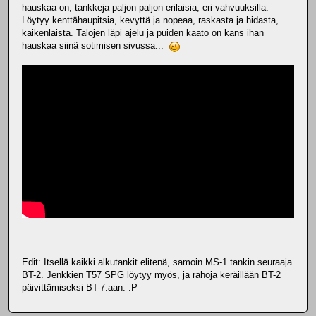
hauskaa on, tankkeja paljon paljon erilaisia, eri vahvuuksilla.
Löytyy kenttähaupitsia, kevyttä ja nopeaa, raskasta ja hidasta,
kaikenlaista. Talojen läpi ajelu ja puiden kaato on kans ihan
hauskaa siinä sotimisen sivussa...
Edit: Itsellä kaikki alkutankit elitenä, samoin MS-1 tankin seuraaja
BT-2. Jenkkien T57 SPG löytyy myös, ja rahoja keräillään BT-2
päivittämiseksi BT-7:aan. :P