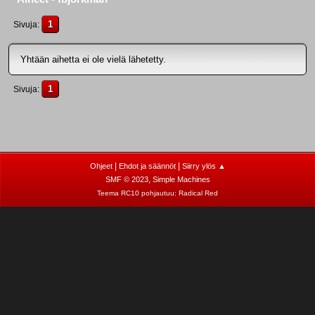
1
Sivuja
Yhtään aihetta ei ole vielä lähetetty.
1
Sivuja
|
|
Ohjeet
Ehdot ja säännöt
Siirry ylös ▲
,
SMF © 2023
Simple Machines
Teema RC10 pohjautuu:
Radical Red