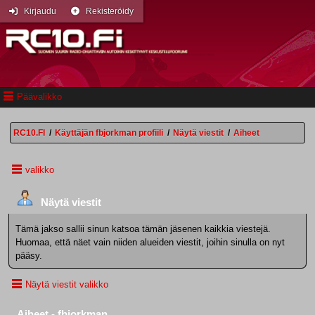
Kirjaudu
Rekisteröidy
Päävalikko
RC10.FI
/
Käyttäjän fbjorkman profiili
/
Näytä viestit
/
Aiheet
valikko
Näytä viestit
Tämä jakso sallii sinun katsoa tämän jäsenen kaikkia viestejä.
Huomaa, että näet vain niiden alueiden viestit, joihin sinulla on nyt
pääsy.
Näytä viestit valikko
Aiheet - fbjorkman