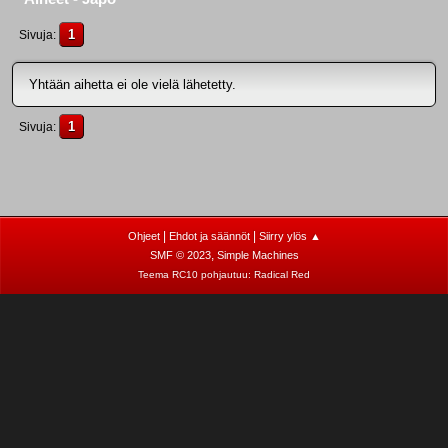
1
Sivuja
Yhtään aihetta ei ole vielä lähetetty.
1
Sivuja
|
|
Ohjeet
Ehdot ja säännöt
Siirry ylös ▲
,
SMF © 2023
Simple Machines
Teema RC10 pohjautuu:
Radical Red