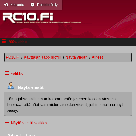
Kirjaudu
Rekisteröidy
Päävalikko
RC10.FI
/
Käyttäjän Japo profiili
/
Näytä viestit
/
Aiheet
valikko
Näytä viestit
Tämä jakso sallii sinun katsoa tämän jäsenen kaikkia viestejä.
Huomaa, että näet vain niiden alueiden viestit, joihin sinulla on nyt
pääsy.
Näytä viestit valikko
Aiheet - Japo