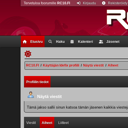
Tervetuloa foorumille
RC10.FI
Kirjaudu
Rekisteröidy
Etusivu
Haku
Kalenteri
Jäsenet
RC10.FI
/
Käyttäjän Idefix profiili
/
Näytä viestit
/
Aiheet
Profiilin tiedot
Näytä viestit
Tämä jakso sallii sinun katsoa tämän jäsenen kaikkia viestejä.
Viestit
Aiheet
Liitteet