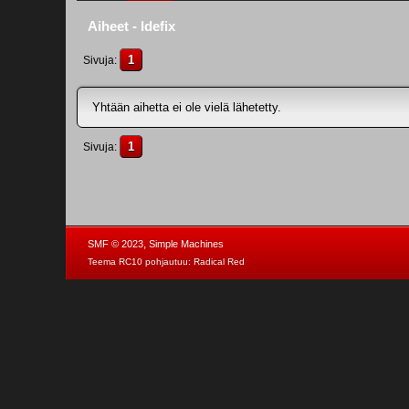
Aiheet - Idefix
1
Sivuja
Yhtään aihetta ei ole vielä lähetetty.
1
Sivuja
,
SMF © 2023
Simple Machines
Teema RC10 pohjautuu:
Radical Red