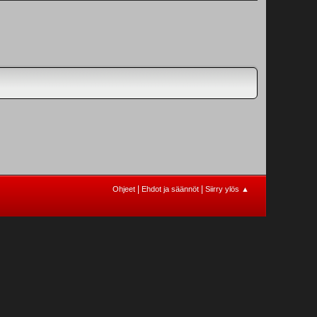
|
|
Ohjeet
Ehdot ja säännöt
Siirry ylös ▲