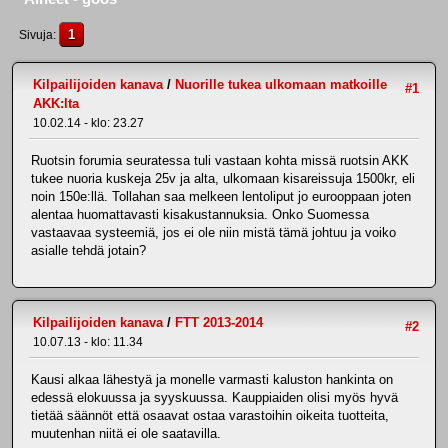
1
Sivuja
Kilpailijoiden kanava
/
Nuorille tukea ulkomaan matkoille
#1
AKK:lta
10.02.14 - klo: 23.27
Ruotsin forumia seuratessa tuli vastaan kohta missä ruotsin AKK
tukee nuoria kuskeja 25v ja alta, ulkomaan kisareissuja 1500kr, eli
noin 150e:llä. Tollahan saa melkeen lentoliput jo eurooppaan joten
alentaa huomattavasti kisakustannuksia. Onko Suomessa
vastaavaa systeemiä, jos ei ole niin mistä tämä johtuu ja voiko
asialle tehdä jotain?
Kilpailijoiden kanava
/
FTT 2013-2014
#2
10.07.13 - klo: 11.34
Kausi alkaa lähestyä ja monelle varmasti kaluston hankinta on
edessä elokuussa ja syyskuussa. Kauppiaiden olisi myös hyvä
tietää säännöt että osaavat ostaa varastoihin oikeita tuotteita,
muutenhan niitä ei ole saatavilla.