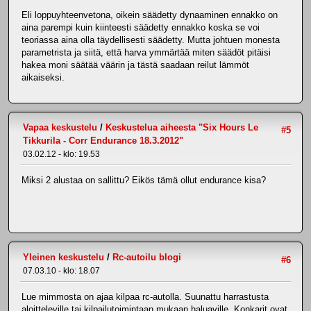
Eli loppuyhteenvetona, oikein säädetty dynaaminen ennakko on
aina parempi kuin kiinteesti säädetty ennakko koska se voi
teoriassa aina olla täydellisesti säädetty. Mutta johtuen monesta
parametrista ja siitä, että harva ymmärtää miten säädöt pitäisi
hakea moni säätää väärin ja tästä saadaan reilut lämmöt
aikaiseksi.
Vapaa keskustelu
/
Keskustelua aiheesta "Six Hours Le
#5
Tikkurila - Corr Endurance 18.3.2012"
03.02.12 - klo: 19.53
Miksi 2 alustaa on sallittu? Eikös tämä ollut endurance kisa?
Yleinen keskustelu
/
Rc-autoilu blogi
#6
07.03.10 - klo: 18.07
Lue mimmosta on ajaa kilpaa rc-autolla. Suunattu harrastusta
aloitteleville tai kilpailutoimintaan mukaan haluaville. Konkarit ovat