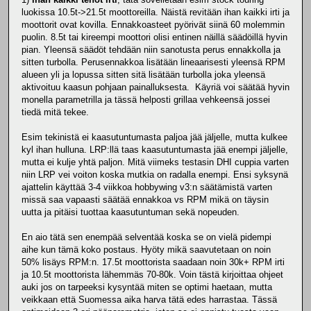
luokissa 10.5t->21.5t moottoreilla. Näistä revitään ihan kaikki irti ja
moottorit ovat kovilla. Ennakkoasteet pyörivät siinä 60 molemmin
puolin. 8.5t tai kireempi moottori olisi entinen näillä säädöillä hyvin
pian. Yleensä säädöt tehdään niin sanotusta perus ennakkolla ja
sitten turbolla. Perusennakkoa lisätään lineaarisesti yleensä RPM
alueen yli ja lopussa sitten sitä lisätään turbolla joka yleensä
aktivoituu kaasun pohjaan painalluksesta. Käyriä voi säätää hyvin
monella parametrilla ja tässä helposti grillaa vehkeensä jossei
tiedä mitä tekee.
Esim tekinistä ei kaasutuntumasta paljoa jää jäljelle, mutta kulkee
kyl ihan hulluna. LRP:llä taas kaasutuntumasta jää enempi jäljelle,
mutta ei kulje yhtä paljon. Mitä viimeks testasin DHI cuppia varten
niin LRP vei voiton koska mutkia on radalla enempi. Ensi syksynä
ajattelin käyttää 3-4 viikkoa hobbywing v3:n säätämistä varten
missä saa vapaasti säätää ennakkoa vs RPM mikä on täysin
uutta ja pitäisi tuottaa kaasutuntuman sekä nopeuden.
En aio tätä sen enempää selventää koska se on vielä pidempi
aihe kun tämä koko postaus. Hyöty mikä saavutetaan on noin
50% lisäys RPM:n. 17.5t moottorista saadaan noin 30k+ RPM irti
ja 10.5t moottorista lähemmäs 70-80k. Voin tästä kirjoittaa ohjeet
auki jos on tarpeeksi kysyntää miten se optimi haetaan, mutta
veikkaan että Suomessa aika harva tätä edes harrastaa. Tässä