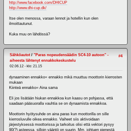
http://www.facebook.com/DHICUP
http://www.dhi-cup.dk/
Itse olen menossa, varaan lennot ja hotellin kun olen
ilmoittautunut.
Kuka muu on lähdössä?
Sähköautot
/
"Paras nopeudensäädin SC4-10 autoon" -
#4
aiheesta lähtenyt ennakkokeskustelu
02.06.12 - klo: 21.15
dynaaminen ennakko= ennakko mikä muuttuu moottorin kierrosten
mukaan
Kiinteä ennakko= Aina sama
Eli jos lisätään hiukan ennakkoa kun kaasu on pohjassa, että
saadaan pääsuoralla vauhtia se on dynaamista ennakkoa.
Moottorin hyötysuhde on aina paras kun moottorilla on sille
kierrosluvulle oikea ennakko. Vaiheet siis aktivoidaan
järjestyksessä moottorissa ja tarkoitus olisi että vektori pysyy
90(?) asteessa, silloin vääntö on suurin. Mm. johtuen pienestä