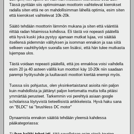
Tässä pyritään siis optimoimaan moottorin vaihtelevat kierrokset
radalla siten että ne on mahdollisimman lähellä optimia, esim siten
että kierrokset vaihtelevat 10k-20k.
Säätö tehdään moottorin lämmön mukana ja siten että vääntöä
riittää radan hitaimissa kohdissa. Eli tästä voi nopeasti päätellä
että hyvä kuski joka pystyy ajamaan mutkat lujaa, voi säätää
itsellensä pidemmän välityksen ja isomman ennakon ja saa siitä
selkeen vauhtihyödyn suoralla sen lisäksi, että hän tulee mutkasta
lujempaa ulos.
Tästä voidaan nopeasti päätellä, että jos ennakkoa voisi vaihdella
esim 20 ja 40 asteen välillä kun moottori käy 10-20k niin saadaan
parempi hyötysuhde ja luultavasti moottori kiertää enempi myös.
Tuossa siis pohjustus, olen yksinkertaistanut asioita niin paljon
kuin mahdollista ja jättänyt paljon kertomatta mutta tolla pitäisi
ymmärtää perusteet. Tarkemmin voi perehtyä asiaan google
scholarissa löytyvistä tieteellisistä artikkeleista. Hyvä haku sana
on "BLDC" tai "brushless DC motor"
Dynaamista ennakon säätöä tehdään yleensä kahdessa
pääkategoriassa:
1)
ihan kaikki tehot irti
, tätä sovelletaan esim stock touring