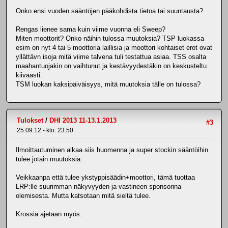
Onko ensi vuoden sääntöjen pääkohdista tietoa tai suuntausta?
Rengas lienee sama kuin viime vuonna eli Sweep?
Miten moottorit? Onko näihin tulossa muutoksia? TSP luokassa
esim on nyt 4 tai 5 moottoria laillisia ja moottori kohtaiset erot ovat
yllättävn isoja mitä viime talvena tuli testattua asiaa. TSS osalta
maahantuojakin on vaihtunut ja kestävyydestäkin on keskusteltu
kiivaasti.
TSM luokan kaksipäiväisyys, mitä muutoksia tälle on tulossa?
Tulokset
/
DHI 2013 11-13.1.2013
#3
25.09.12 - klo: 23.50
Ilmoittautuminen alkaa siis huomenna ja super stockin sääntöihin
tulee jotain muutoksia.
Veikkaanpa että tulee ykstyppisäädin+moottori, tämä tuottaa
LRP:lle suurimman näkyvyyden ja vastineen sponsorina
olemisesta. Mutta katsotaan mitä sieltä tulee.
Krossia ajetaan myös.