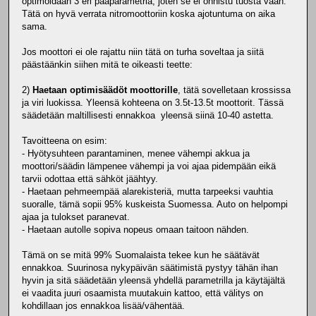
optimoidaan 3 eri pääparametria, joten se ei onnistu tuosta vaan.
Tätä on hyvä verrata nitromoottoriin koska ajotuntuma on aika
sama.
Jos moottori ei ole rajattu niin tätä on turha soveltaa ja siitä
päästäänkin siihen mitä te oikeasti teette:
2)
Haetaan optimisäädöt moottorille
, tätä sovelletaan krossissa
ja viri luokissa. Yleensä kohteena on 3.5t-13.5t moottorit. Tässä
säädetään maltillisesti ennakkoa yleensä siinä 10-40 astetta.
Tavoitteena on esim:
- Hyötysuhteen parantaminen, menee vähempi akkua ja
moottori/säädin lämpenee vähempi ja voi ajaa pidempään eikä
tarvii odottaa että sähköt jäähtyy.
- Haetaan pehmeempää alarekisteriä, mutta tarpeeksi vauhtia
suoralle, tämä sopii 95% kuskeista Suomessa. Auto on helpompi
ajaa ja tulokset paranevat.
- Haetaan autolle sopiva nopeus omaan taitoon nähden.
Tämä on se mitä 99% Suomalaista tekee kun he säätävät
ennakkoa. Suurinosa nykypäivän säätimistä pystyy tähän ihan
hyvin ja sitä säädetään yleensä yhdellä parametrilla ja käytäjältä
ei vaadita juuri osaamista muutakuin kattoo, että välitys on
kohdillaan jos ennakkoa lisää/vähentää.