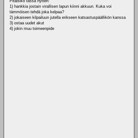
Pitäisikö tässä nytten:
1) hankkia jostain virallisen lapun kiinni akkuun. Kuka voi
tämmöisen tehdä joka kelpaa?
2) jokaiseen kilpailuun jutella erikseen katsastuspäällikön kanssa
3) ostaa uudet akut
4) jokin muu toimeenpide