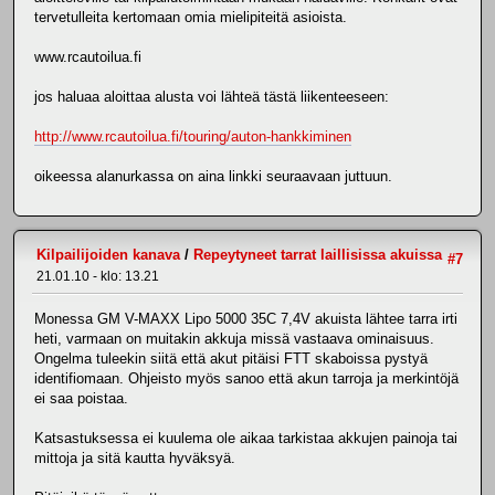
tervetulleita kertomaan omia mielipiteitä asioista.
www.rcautoilua.fi
jos haluaa aloittaa alusta voi lähteä tästä liikenteeseen:
http://www.rcautoilua.fi/touring/auton-hankkiminen
oikeessa alanurkassa on aina linkki seuraavaan juttuun.
Kilpailijoiden kanava
/
Repeytyneet tarrat laillisissa akuissa
#7
21.01.10 - klo: 13.21
Monessa GM V-MAXX Lipo 5000 35C 7,4V akuista lähtee tarra irti
heti, varmaan on muitakin akkuja missä vastaava ominaisuus.
Ongelma tuleekin siitä että akut pitäisi FTT skaboissa pystyä
identifiomaan. Ohjeisto myös sanoo että akun tarroja ja merkintöjä
ei saa poistaa.
Katsastuksessa ei kuulema ole aikaa tarkistaa akkujen painoja tai
mittoja ja sitä kautta hyväksyä.