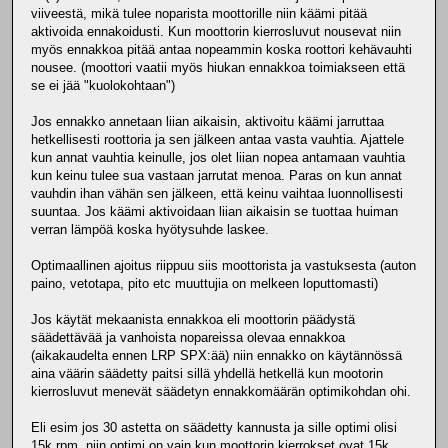
viiveestä, mikä tulee noparista moottorille niin käämi pitää
aktivoida ennakoidusti. Kun moottorin kierrosluvut nousevat niin
myös ennakkoa pitää antaa nopeammin koska roottori kehävauhti
nousee. (moottori vaatii myös hiukan ennakkoa toimiakseen että
se ei jää "kuolokohtaan")
Jos ennakko annetaan liian aikaisin, aktivoitu käämi jarruttaa
hetkellisesti roottoria ja sen jälkeen antaa vasta vauhtia. Ajattele
kun annat vauhtia keinulle, jos olet liian nopea antamaan vauhtia
kun keinu tulee sua vastaan jarrutat menoa. Paras on kun annat
vauhdin ihan vähän sen jälkeen, että keinu vaihtaa luonnollisesti
suuntaa. Jos käämi aktivoidaan liian aikaisin se tuottaa huiman
verran lämpöä koska hyötysuhde laskee.
Optimaallinen ajoitus riippuu siis moottorista ja vastuksesta (auton
paino, vetotapa, pito etc muuttujia on melkeen loputtomasti)
Jos käytät mekaanista ennakkoa eli moottorin päädystä
säädettävää ja vanhoista nopareissa olevaa ennakkoa
(aikakaudelta ennen LRP SPX:ää) niin ennakko on käytännössä
aina väärin säädetty paitsi sillä yhdellä hetkellä kun mootorin
kierrosluvut menevät säädetyn ennakkomäärän optimikohdan ohi.
Eli esim jos 30 astetta on säädetty kannusta ja sille optimi olisi
15k rpm, niin optimi on vain kun moottorin kierrokset ovat 15k.