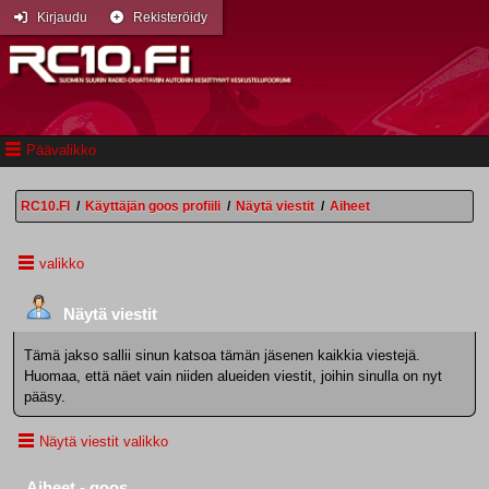
Kirjaudu
Rekisteröidy
Päävalikko
RC10.FI
/
Käyttäjän goos profiili
/
Näytä viestit
/
Aiheet
valikko
Näytä viestit
Tämä jakso sallii sinun katsoa tämän jäsenen kaikkia viestejä.
Huomaa, että näet vain niiden alueiden viestit, joihin sinulla on nyt
pääsy.
Näytä viestit valikko
Aiheet - goos