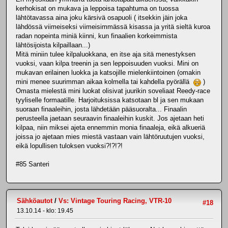
kerhokisat on mukava ja leppoisa tapahtuma on tuossa
lähtötavassa aina joku kärsivä osapuoli ( itsekkin jäin joka
lähdössä viimeiseksi viimeisimmässä kisassa ja yritä sieltä kuroa
radan nopeinta miniä kiinni, kun finaalien korkeimmista
lähtösijoista kilpaillaan...)
Mitä miniin tulee kilpaluokkana, en itse aja sitä menestyksen
vuoksi, vaan kilpa treenin ja sen leppoisuuden vuoksi. Mini on
mukavan erilainen luokka ja katsojille mielenkiintoinen (omakin
mini menee suurimman aikaa kolmella tai kahdella pyörällä
)
Omasta mielestä mini luokat olisivat juurikin soveliaat Reedy-race
tyyliselle formaatille. Harjoituksissa katsotaan bl ja sen mukaan
suoraan finaaleihin, josta lähdetään pääsuoralta... Finaalin
perusteella jaetaan seuraavin finaaleihin kuskit. Jos ajetaan heti
kilpaa, niin miksei ajeta ennemmin monia finaaleja, eikä alkueriä
joissa jo ajetaan mies miestä vastaan vain lähtöruutujen vuoksi,
eikä lopullisen tuloksen vuoksi?!?!?!
#85 Santeri
Sähköautot
/
Vs: Vintage Touring Racing, VTR-10
#18
13.10.14 - klo: 19.45