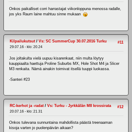
Onkos paikalliset corri harrastajat viikonloppuna menossa radalle,
jos yks Raum laine mahtuu sinne mukaan
Kilpailukutsut
/
Vs: SC SummerCup 30.07.2016 Turku
#11
29.07.16 - klo: 20.24
Jos joltakulta vielä uupuu kisarenkaat, niin multa löytyy
kauppiaalta haettuja Proline Suburbs MX, Hole Shot M4 ja Slicer
M3 renkaita. Nämä ainakin toimivat itsellä tuuppi luokassa.
-Santeri #23
RC-kerhot ja -radat
/
Vs: Turku - Jyrkkälän M8 krossirata
#12
20.07.16 - klo: 21.31
Onkos tulevana sunnuntaina mahdollista päästä treenaaman
kisoja varten jo puolenpäivän aikaan?