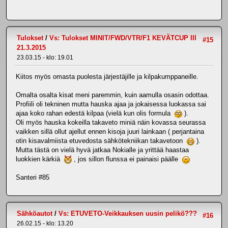
Tulokset
/
Vs: Tulokset MINIT/FWD/VTR/F1 KEVÄTCUP III
#15
21.3.2015
23.03.15 - klo: 19.01
Kiitos myös omasta puolesta järjestäjille ja kilpakumppaneille.
Omalta osalta kisat meni paremmin, kuin aamulla osasin odottaa.
Profiili oli tekninen mutta hauska ajaa ja jokaisessa luokassa sai
ajaa koko rahan edestä kilpaa (vielä kun olis formula
).
Oli myös hauska kokeilla takaveto miniä näin kovassa seurassa
vaikken sillä ollut ajellut ennen kisoja juuri lainkaan ( perjantaina
otin kisavalmiista etuvedosta sähkötekniikan takavetoon
).
Mutta tästä on vielä hyvä jatkaa Nokialle ja yrittää haastaa
luokkien kärkiä
, jos sillon flunssa ei painaisi päälle
Santeri #85
Sähköautot
/
Vs: ETUVETO-Veikkauksen uusin pelikö???
#16
26.02.15 - klo: 13.20