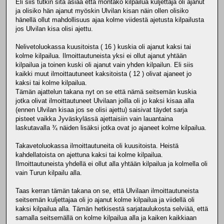
Eli siis tutkin sitä asiaa että montako kilpailua kuljettaja oli ajanut
ja olisiko hän ajanut myöskin Ulvilan kisan näin ollen olisiko
hänellä ollut mahdollisuus ajaa kolme viidestä ajetusta kilpailusta
jos Ulvilan kisa olisi ajettu.
Nelivetoluokassa kuusitoista ( 16 ) kuskia oli ajanut kaksi tai
kolme kilpailua. Ilmoittautuneista yksi ei ollut ajanut yhtään
kilpailua ja toinen kuski oli ajanut vain yhden kilpailun. Eli siis
kaikki muut ilmoittautuneet kaksitoista ( 12 ) olivat ajaneet jo
kaksi tai kolme kilpailua.
Tämän ajattelun takana nyt on se että nämä seitsemän kuskia
jotka olivat ilmoittautuneet Ulvilaan joilla oli jo kaksi kisaa alla
(ennen Ulvilan kisaa jos se olisi ajettu) saisivat täydet sarja
pisteet vaikka Jyväskylässä ajettaisiin vain lauantaina
laskutavalla ¾ näiden lisäksi jotka ovat jo ajaneet kolme kilpailua.
Takavetoluokassa ilmoittautuneita oli kuusitoista. Heistä
kahdellatoista on ajettuna kaksi tai kolme kilpailua.
Ilmoittautuneista yhdellä ei ollut alla yhtään kilpailua ja kolmella oli
vain Turun kilpailu alla.
Taas kerran tämän takana on se, että Ulvilaan ilmoittautuneista
seitsemän kuljettajaa oli jo ajanut kolme kilpailua ja viidellä oli
kaksi kilpailua alla. Tämän hetkisestä sarjataulukosta selviää, että
samalla seitsemällä on kolme kilpailua alla ja kaiken kaikkiaan