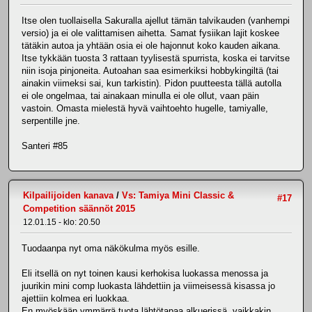
Itse olen tuollaisella Sakuralla ajellut tämän talvikauden (vanhempi
versio) ja ei ole valittamisen aihetta. Samat fysiikan lajit koskee
tätäkin autoa ja yhtään osia ei ole hajonnut koko kauden aikana.
Itse tykkään tuosta 3 rattaan tyylisestä spurrista, koska ei tarvitse
niin isoja pinjoneita. Autoahan saa esimerkiksi hobbykingiltä (tai
ainakin viimeksi sai, kun tarkistin). Pidon puutteesta tällä autolla
ei ole ongelmaa, tai ainakaan minulla ei ole ollut, vaan päin
vastoin. Omasta mielestä hyvä vaihtoehto hugelle, tamiyalle,
serpentille jne.
Santeri #85
Kilpailijoiden kanava
/
Vs: Tamiya Mini Classic &
#17
Competition säännöt 2015
12.01.15 - klo: 20.50
Tuodaanpa nyt oma näkökulma myös esille.
Eli itsellä on nyt toinen kausi kerhokisa luokassa menossa ja
juurikin mini comp luokasta lähdettiin ja viimeisessä kisassa jo
ajettiin kolmea eri luokkaa.
En myöskään ymmärrä tuota lähtötapaa alkuerissä, vaikkakin