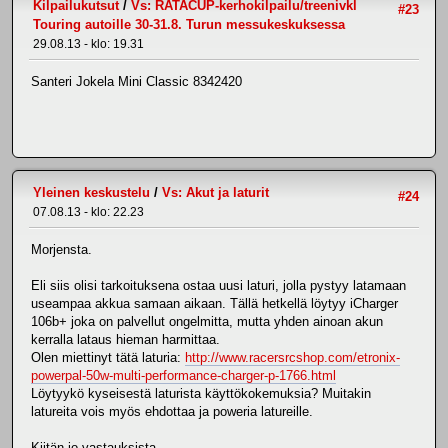
Kilpailukutsut
/
Vs: RATACUP-kerhokilpailu/treenivkl
#23
Touring autoille 30-31.8. Turun messukeskuksessa
29.08.13 - klo: 19.31
Santeri Jokela Mini Classic 8342420
Yleinen keskustelu
/
Vs: Akut ja laturit
#24
07.08.13 - klo: 22.23
Morjensta.
Eli siis olisi tarkoituksena ostaa uusi laturi, jolla pystyy latamaan
useampaa akkua samaan aikaan. Tällä hetkellä löytyy iCharger
106b+ joka on palvellut ongelmitta, mutta yhden ainoan akun
kerralla lataus hieman harmittaa.
Olen miettinyt tätä laturia:
http://www.racersrcshop.com/etronix-
powerpal-50w-multi-performance-charger-p-1766.html
Löytyykö kyseisestä laturista käyttökokemuksia? Muitakin
latureita vois myös ehdottaa ja poweria latureille.
Kiitän jo vastauksista.