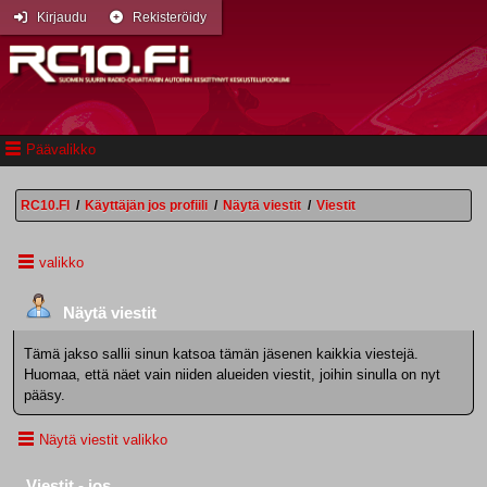
Kirjaudu
Rekisteröidy
Päävalikko
RC10.FI
/
Käyttäjän jos profiili
/
Näytä viestit
/
Viestit
valikko
Näytä viestit
Tämä jakso sallii sinun katsoa tämän jäsenen kaikkia viestejä.
Huomaa, että näet vain niiden alueiden viestit, joihin sinulla on nyt
pääsy.
Näytä viestit valikko
Viestit - jos