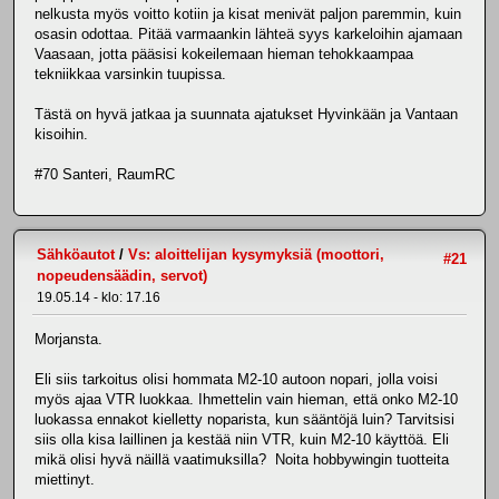
nelkusta myös voitto kotiin ja kisat menivät paljon paremmin, kuin
osasin odottaa. Pitää varmaankin lähteä syys karkeloihin ajamaan
Vaasaan, jotta pääsisi kokeilemaan hieman tehokkaampaa
tekniikkaa varsinkin tuupissa.
Tästä on hyvä jatkaa ja suunnata ajatukset Hyvinkään ja Vantaan
kisoihin.
#70 Santeri, RaumRC
Sähköautot
/
Vs: aloittelijan kysymyksiä (moottori,
#21
nopeudensäädin, servot)
19.05.14 - klo: 17.16
Morjansta.
Eli siis tarkoitus olisi hommata M2-10 autoon nopari, jolla voisi
myös ajaa VTR luokkaa. Ihmettelin vain hieman, että onko M2-10
luokassa ennakot kielletty noparista, kun sääntöjä luin? Tarvitsisi
siis olla kisa laillinen ja kestää niin VTR, kuin M2-10 käyttöä. Eli
mikä olisi hyvä näillä vaatimuksilla? Noita hobbywingin tuotteita
miettinyt.