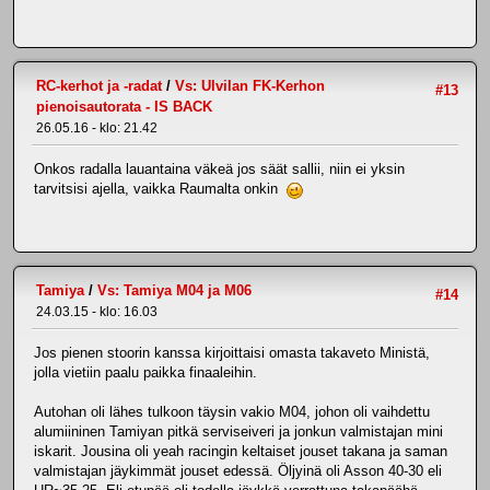
RC-kerhot ja -radat
/
Vs: Ulvilan FK-Kerhon
#13
pienoisautorata - IS BACK
26.05.16 - klo: 21.42
Onkos radalla lauantaina väkeä jos säät sallii, niin ei yksin
tarvitsisi ajella, vaikka Raumalta onkin
Tamiya
/
Vs: Tamiya M04 ja M06
#14
24.03.15 - klo: 16.03
Jos pienen stoorin kanssa kirjoittaisi omasta takaveto Ministä,
jolla vietiin paalu paikka finaaleihin.
Autohan oli lähes tulkoon täysin vakio M04, johon oli vaihdettu
alumiininen Tamiyan pitkä serviseiveri ja jonkun valmistajan mini
iskarit. Jousina oli yeah racingin keltaiset jouset takana ja saman
valmistajan jäykimmät jouset edessä. Öljyinä oli Asson 40-30 eli