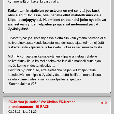
kymmenellä on kaksi kilpailua alla.
Kaiken tämän ajattelun perusteena on nyt se, että jos kuski
olisi ajanut Ulvilassa, olisi hänellä ollut mahdollisuus vielä
kilpailla sarjapytyistä. Huomioon en ota heitä jotka nyt olisivat
ajaneet vain yhden kilpailun ja ajaisivat molemmat päivät
Jyväskylässä.
Tiivistettynä: jos Jyväskylässä ajettaisiin vain yhtenä päivänä olisi
nelivetoluokassa kuudellatoista mahdollisuus ajaa kolme neljästä
laskettavasta kilpailusta ja takaveto luokassa seitsemällä toista.
MUTTA kun ajetaan kaksipäiväinen kilpailu annetaan yhdelle
nelivetokuskille ja kolmelle takaveto kuskille mahdollisuus ajaa
myös kolme viidestä kilpailusta.
Pointtini nyt onkin se, että ajetaanko neljän kuljettajan takia
kaksipäiväinen kilpailu Jyväskylässä että heillä on mahdollisuus
saada kolme viidestä sarja osakilpailusta ajettua?
-Santeri Jokela #23
RC-kerhot ja -radat
/
Vs: Ulvilan FK-Kerhon
#10
pienoisautorata - IS BACK
03.08.16 - klo: 21.29