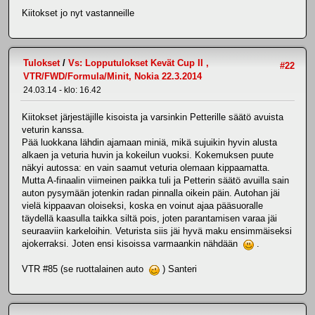
Kiitokset jo nyt vastanneille
Tulokset
/
Vs: Lopputulokset Kevät Cup II ,
#22
VTR/FWD/Formula/Minit, Nokia 22.3.2014
24.03.14 - klo: 16.42
Kiitokset järjestäjille kisoista ja varsinkin Petterille säätö avuista
veturin kanssa.
Pää luokkana lähdin ajamaan miniä, mikä sujuikin hyvin alusta
alkaen ja veturia huvin ja kokeilun vuoksi. Kokemuksen puute
näkyi autossa: en vain saamut veturia olemaan kippaamatta.
Mutta A-finaalin viimeinen paikka tuli ja Petterin säätö avuilla sain
auton pysymään jotenkin radan pinnalla oikein päin. Autohan jäi
vielä kippaavan oloiseksi, koska en voinut ajaa pääsuoralle
täydellä kaasulla taikka siltä pois, joten parantamisen varaa jäi
seuraaviin karkeloihin. Veturista siis jäi hyvä maku ensimmäiseksi
ajokerraksi. Joten ensi kisoissa varmaankin nähdään
.
VTR #85 (se ruottalainen auto
) Santeri