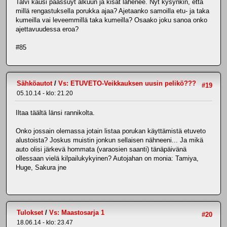
Talvi kausi päässuyt alkuun ja kisat lähenee. Nyt kysynkin, että
millä rengastuksella porukka ajaa? Ajetaanko samoilla etu- ja taka
kumeilla vai leveemmillä taka kumeilla? Osaako joku sanoa onko
ajettavuudessa eroa?
#85
Sähköautot
/
Vs: ETUVETO-Veikkauksen uusin pelikö???
#19
05.10.14 - klo: 21.20
Iltaa täältä länsi rannikolta.
Onko jossain olemassa jotain listaa porukan käyttämistä etuveto
alustoista? Joskus muistin jonkun sellaisen nähneeni... Ja mikä
auto olisi järkevä hommata (varaosien saanti) tänäpäivänä
ollessaan vielä kilpailukykyinen? Autojahan on monia: Tamiya,
Huge, Sakura jne
Tulokset
/
Vs: Maastosarja 1
#20
18.06.14 - klo: 23.47