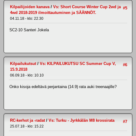
Kilpailijoiden kanava
/
Vs: Short Course Winter Cup 2wd ja
#5
4wd 2018-2019 ilmoittautuminen ja SÄÄNNÖT.
04.11.18 - klo: 22.30
SC2-10 Santeri Jokela
Kilpailukutsut
/
Vs: KILPAILUKUTSU SC Summer Cup V,
#6
15.9.2018
06.09.18 - klo: 10.10
Onko kisoja edeltävä perjantaina (14.9) rata auki treenaajille?
RC-kerhot ja -radat
/
Vs: Turku - Jyrkkälän M8 krossirata
#7
25.07.18 - klo: 15.22