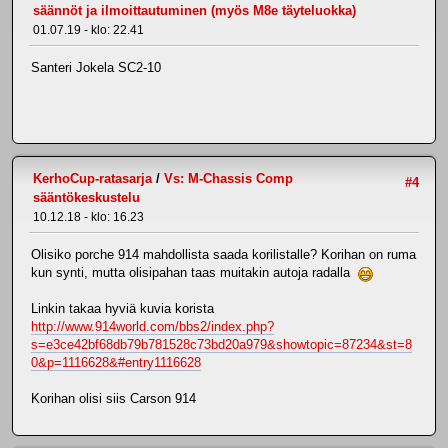
säännöt ja ilmoittautuminen (myös M8e täyteluokka)
01.07.19 - klo: 22.41
Santeri Jokela SC2-10
KerhoCup-ratasarja
/
Vs: M-Chassis Comp
#4
sääntökeskustelu
10.12.18 - klo: 16.23
Olisiko porche 914 mahdollista saada korilistalle? Korihan on ruma
kun synti, mutta olisipahan taas muitakin autoja radalla
Linkin takaa hyviä kuvia korista
http://www.914world.com/bbs2/index.php?
s=e3ce42bf68db79b781528c73bd20a979&showtopic=87234&st=8
0&p=1116628&#entry1116628
Korihan olisi siis Carson 914