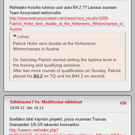
Mahtaako Assolta tulossa uusi auto B4.2 ?? Lainaus suoraan
Team Associated nettisivuilta
http://www.teamassociated.com/news/race_results/1059-
Patrick_Hofer_wins_double_at_the_Hohenems_Winterchamps_in_
Austria
Lainaa
Patrick Hofer wins double at the Hohenems
Winterchamps in Austria
On Saturday Patrick started setting the laptime level in
the training and qualifying sessions.
After two more rounds of qualification on Sunday, Patrick
placed his
B4.2
on TQ and his B44.2 on second.
Sähköautot
/
Vs: Modifioidut sähkikset
#30
19.09.12 - klo: 16.13
Itselläkin lähti käyntiin projekti, jossa muunnan Traxxas
Stampeden 1/5-1/6 takaveto krossariksi.
http://raumrc.net/index.php?