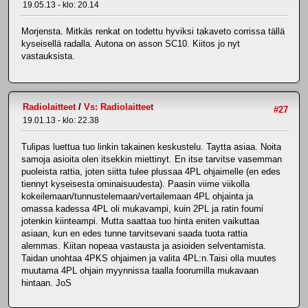
19.05.13 - klo: 20.14
Morjensta. Mitkäs renkat on todettu hyviksi takaveto corrissa tällä
kyseisellä radalla. Autona on asson SC10. Kiitos jo nyt
vastauksista.
Radiolaitteet
/
Vs: Radiolaitteet
#27
19.01.13 - klo: 22.38
Tulipas luettua tuo linkin takainen keskustelu. Taytta asiaa. Noita
samoja asioita olen itsekkin miettinyt. En itse tarvitse vasemman
puoleista rattia, joten siitta tulee plussaa 4PL ohjaimelle (en edes
tiennyt kyseisesta ominaisuudesta). Paasin viime viikolla
kokeilemaan/tunnustelemaan/vertailemaan 4PL ohjainta ja
omassa kadessa 4PL oli mukavampi, kuin 2PL ja ratin foumi
jotenkin kiinteampi. Mutta saattaa tuo hinta eniten vaikuttaa
asiaan, kun en edes tunne tarvitsevani saada tuota rattia
alemmas. Kiitan nopeaa vastausta ja asioiden selventamista.
Taidan unohtaa 4PKS ohjaimen ja valita 4PL:n.Taisi olla muutes
muutama 4PL ohjain myynnissa taalla foorumilla mukavaan
hintaan. JoS