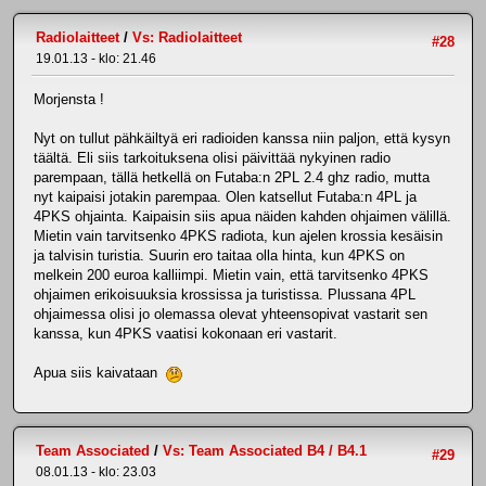
Radiolaitteet
/
Vs: Radiolaitteet
#28
19.01.13 - klo: 21.46
Morjensta !
Nyt on tullut pähkäiltyä eri radioiden kanssa niin paljon, että kysyn
täältä. Eli siis tarkoituksena olisi päivittää nykyinen radio
parempaan, tällä hetkellä on Futaba:n 2PL 2.4 ghz radio, mutta
nyt kaipaisi jotakin parempaa. Olen katsellut Futaba:n 4PL ja
4PKS ohjainta. Kaipaisin siis apua näiden kahden ohjaimen välillä.
Mietin vain tarvitsenko 4PKS radiota, kun ajelen krossia kesäisin
ja talvisin turistia. Suurin ero taitaa olla hinta, kun 4PKS on
melkein 200 euroa kalliimpi. Mietin vain, että tarvitsenko 4PKS
ohjaimen erikoisuuksia krossissa ja turistissa. Plussana 4PL
ohjaimessa olisi jo olemassa olevat yhteensopivat vastarit sen
kanssa, kun 4PKS vaatisi kokonaan eri vastarit.
Apua siis kaivataan
Team Associated
/
Vs: Team Associated B4 / B4.1
#29
08.01.13 - klo: 23.03