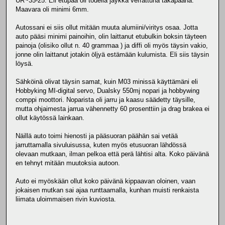
UR~35-25. Eli etupää oli todella jäykkä verrattuna takapäähä.
Maavara oli minimi 6mm.
Autossani ei siis ollut mitään muuta alumiini/viritys osaa. Jotta
auto pääsi minimi painoihin, olin laittanut etubulkin boksin täyteen
painoja (olisiko ollut n. 40 grammaa ) ja diffi oli myös täysin vakio,
jonne olin laittanut jotakin öljyä estämään kulumista. Eli siis täysin
löysä.
Sähköinä olivat täysin samat, kuin M03 minissä käyttämäni eli
Hobbyking MI-digital servo, Dualsky 550mj nopari ja hobbywing
comppi moottori. Noparista oli jarru ja kaasu säädetty täysille,
mutta ohjaimesta jarrua vähennetty 60 prosenttiin ja drag brakea ei
ollut käytössä lainkaan.
Näillä auto toimi hienosti ja pääsuoran päähän sai vetää
jarruttamalla sivuluisussa, kuten myös etusuoran lähdössä
olevaan mutkaan, ilman pelkoa että perä lähtisi alta. Koko päivänä
en tehnyt mitään muutoksia autoon.
Auto ei myöskään ollut koko päivänä kippaavan oloinen, vaan
jokaisen mutkan sai ajaa runttaamalla, kunhan muisti renkaista
liimata uloimmaisen rivin kuviosta.