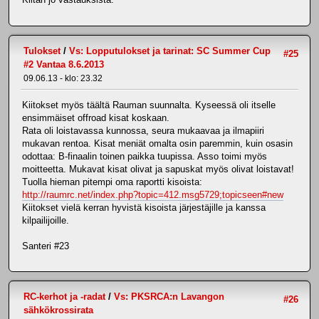
Tulokset
/
Vs: Lopputulokset ja tarinat: SC Summer Cup
#25
#2 Vantaa 8.6.2013
09.06.13 - klo: 23.32
Kiitokset myös täältä Rauman suunnalta. Kyseessä oli itselle
ensimmäiset offroad kisat koskaan.
Rata oli loistavassa kunnossa, seura mukaavaa ja ilmapiiri
mukavan rentoa. Kisat meniät omalta osin paremmin, kuin osasin
odottaa: B-finaalin toinen paikka tuupissa. Asso toimi myös
moitteetta. Mukavat kisat olivat ja sapuskat myös olivat loistavat!
Tuolla hieman pitempi oma raportti kisoista:
http://raumrc.net/index.php?topic=412.msg5729;topicseen#new
Kiitokset vielä kerran hyvistä kisoista järjestäjille ja kanssa
kilpailijoille.
Santeri #23
RC-kerhot ja -radat
/
Vs: PKSRCA:n Lavangon
#26
sähkökrossirata