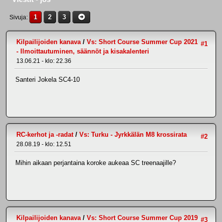
1
2
3
Sivuja
Kilpailijoiden kanava
/
Vs: Short Course Summer Cup 2021
#1
- Ilmoittautuminen, säännöt ja kisakalenteri
13.06.21 - klo: 22.36
Santeri Jokela SC4-10
RC-kerhot ja -radat
/
Vs: Turku - Jyrkkälän M8 krossirata
#2
28.08.19 - klo: 12.51
Mihin aikaan perjantaina koroke aukeaa SC treenaajille?
Kilpailijoiden kanava
/
Vs: Short Course Summer Cup 2019
#3