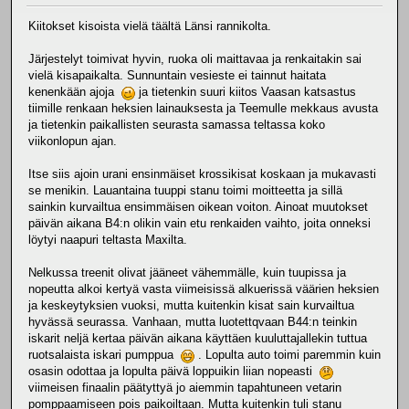
Kiitokset kisoista vielä täältä Länsi rannikolta.
Järjestelyt toimivat hyvin, ruoka oli maittavaa ja renkaitakin sai
vielä kisapaikalta. Sunnuntain vesieste ei tainnut haitata
kenenkään ajoja
ja tietenkin suuri kiitos Vaasan katsastus
tiimille renkaan heksien lainauksesta ja Teemulle mekkaus avusta
ja tietenkin paikallisten seurasta samassa teltassa koko
viikonlopun ajan.
Itse siis ajoin urani ensinmäiset krossikisat koskaan ja mukavasti
se menikin. Lauantaina tuuppi stanu toimi moitteetta ja sillä
sainkin kurvailtua ensimmäisen oikean voiton. Ainoat muutokset
päivän aikana B4:n olikin vain etu renkaiden vaihto, joita onneksi
löytyi naapuri teltasta Maxilta.
Nelkussa treenit olivat jääneet vähemmälle, kuin tuupissa ja
nopeutta alkoi kertyä vasta viimeisissä alkuerissä väärien heksien
ja keskeytyksien vuoksi, mutta kuitenkin kisat sain kurvailtua
hyvässä seurassa. Vanhaan, mutta luotettqvaan B44:n teinkin
iskarit neljä kertaa päivän aikana käyttäen kuuluttajallekin tuttua
ruotsalaista iskari pumppua
. Lopulta auto toimi paremmin kuin
osasin odottaa ja lopulta päivä loppuikin liian nopeasti
viimeisen finaalin päätyttyä jo aiemmin tapahtuneen vetarin
pomppaamiseen pois paikoiltaan. Mutta kuitenkin tuli stanu