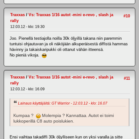
Traxxas
/
Vs: Traxxas 1/16 autot -mini e-revo , slash ja
#10
rally
12.03.12 - klo: 19.30
Joo. Pienellä testiajolla noilla 30k öljyillä takana niin paremmin
tuntuisi ohjautuvan ja oli näköjään alkuperäisestä diffistä hammas
hävinny ja takaiskaripukki oli ottanut vähän itteensä.
No pieniä vikoja.
Traxxas
/
Vs: Traxxas 1/16 autot -mini e-revo , slash ja
#11
rally
12.03.12 - klo: 16.09
Lainaus käyttäjältä: GT Warrior - 12.03.12 - klo: 16.07
Kumpaa ?
Molempia ? Kannattaa. Autot ei toimi
lukkoperillä C8 auto poislukien.
Ensi vaihtaa takadiffi 30k öljylliseen kun on yksi varalla ja sitte