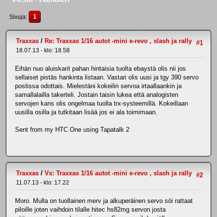
1
Sivuja
Traxxas
/
Re: Traxxas 1/16 autot -mini e-revo , slash ja rally
#1
18.07.13 - klo: 18.58
Eihän nuo aluiskarit pahan hintaisia tuolta ebaystä olis nii jos
sellaiset pistäs hankinta listaan. Vastari olis uusi ja tgy 390 servo
postissa odottais. Mielestäni kokeilin servoa irtaallaankin ja
samallalailla takerteli. Jostain taisin lukea että analogisten
servojen kans olis ongelmaa tuolla trx-systeemillä. Kokeillaan
uusilla osilla ja tutkitaan lisää jos ei ala toimimaan.
Sent from my HTC One using Tapatalk 2
Traxxas
/
Vs: Traxxas 1/16 autot -mini e-revo , slash ja rally
#2
11.07.13 - klo: 17.22
Moro. Mulla on tuollainen merv ja alkuperäinen servo söi rattaat
piloille joten vaihdoin tilalle hitec hs82mg servon josta