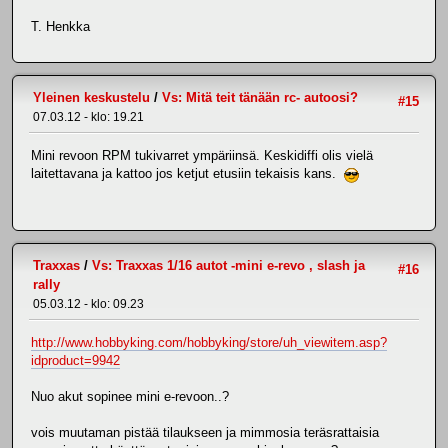
T. Henkka
Yleinen keskustelu
/
Vs: Mitä teit tänään rc- autoosi?
#15
07.03.12 - klo: 19.21
Mini revoon RPM tukivarret ympäriinsä. Keskidiffi olis vielä
laitettavana ja kattoo jos ketjut etusiin tekaisis kans.
Traxxas
/
Vs: Traxxas 1/16 autot -mini e-revo , slash ja
#16
rally
05.03.12 - klo: 09.23
http://www.hobbyking.com/hobbyking/store/uh_viewitem.asp?
idproduct=9942
Nuo akut sopinee mini e-revoon..?
vois muutaman pistää tilaukseen ja mimmosia teräsrattaisia