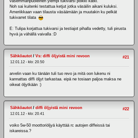
vasemmanpuoleinen ylempi tukivarsi poikki katki.
Noh sai kuitenki testattua ketjut jotka väsäilin aikani kuluksi.
Ameriikkaan vaan tilausta väsäämään ja muutakin ku pelkät
tukivarret tilata
E: Tulipa korjattua tukivarsi ja testiajot pihalla vedetty, tuli pirusta
hyvä ja vähällä vaivalla :D
Sähköautot
/
Vs: diffi öljyistä mini revoon
#21
12.01.12 - klo: 20.50
arvelin vaan ku tänään tuli tuo revo ja mitä oon lukenu ni
kannattas diffi öljyt tarkastaa. eipä ne tosiaan paljoa maksa ne
oikeat öljytkään :)
Sähköautot
/
diffi öljyistä mini revoon
#22
12.01.12 - klo: 20.41
voiko 5w-50 moottoriöljyä käyttää rc autojen diffeissä tai
iskareissa.?