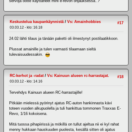
servoja ootte käyttäneet mini e-revon ohjauksessa..?
Keskustelua kaupankäynnistä
/
Vs: Amainhobbies
#17
03.03.12 - klo: 16.18
24.02 lähti tilaus ja tänään paketti oli ilmestynyt postilaatikkoon.
Plussat amainille ja tulen varmasti tilaamaan sieltä
tulevaisuudessakin.
RC-kerhot ja -radat
/
Vs: Kainuun alueen rc-harrastajat.
#18
03.03.12 - klo: 14.16
Tervehdys Kainuun alueen RC-harrastajille!
Pitkään mielessä pyörinyt ajatus RC-auton hankinnasta kävi
toteen vuoden alkupuolella ja tuli hankittua tommonen Traxxas E-
Revo, 1/16 kokoisena.
Mitä tuossa pihapiirissä ja mökillä on tullut ajeltua nii ei kyl rahat
menny hukkaan hauskuuden puolesta, kesällä sitten oli ajatus