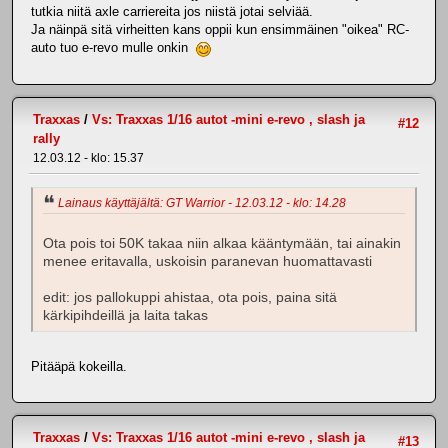
tutkia niitä axle carriereita jos niistä jotai selviää.
Ja näinpä sitä virheitten kans oppii kun ensimmäinen "oikea" RC-
auto tuo e-revo mulle onkin
Traxxas
/
Vs: Traxxas 1/16 autot -mini e-revo , slash ja
#12
rally
12.03.12 - klo: 15.37
Lainaus käyttäjältä: GT Warrior - 12.03.12 - klo: 14.28
Ota pois toi 50K takaa niin alkaa kääntymään, tai ainakin
menee eritavalla, uskoisin paranevan huomattavasti
edit: jos pallokuppi ahistaa, ota pois, paina sitä
kärkipihdeillä ja laita takas
Pitääpä kokeilla.
Traxxas
/
Vs: Traxxas 1/16 autot -mini e-revo , slash ja
#13