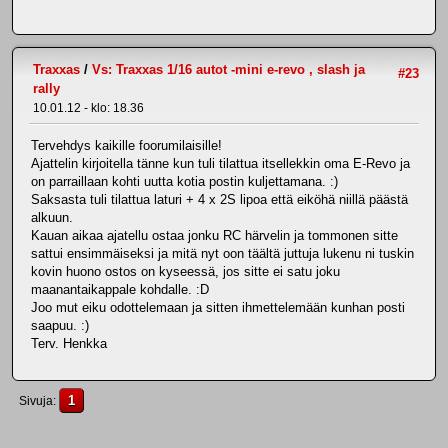
Traxxas
/
Vs: Traxxas 1/16 autot -mini e-revo , slash ja
#23
rally
10.01.12 - klo: 18.36
Tervehdys kaikille foorumilaisille!
Ajattelin kirjoitella tänne kun tuli tilattua itsellekkin oma E-Revo ja
on parraillaan kohti uutta kotia postin kuljettamana. :)
Saksasta tuli tilattua laturi + 4 x 2S lipoa että eiköhä niillä päästä
alkuun.
Kauan aikaa ajatellu ostaa jonku RC härvelin ja tommonen sitte
sattui ensimmäiseksi ja mitä nyt oon täältä juttuja lukenu ni tuskin
kovin huono ostos on kyseessä, jos sitte ei satu joku
maanantaikappale kohdalle. :D
Joo mut eiku odottelemaan ja sitten ihmettelemään kunhan posti
saapuu. :)
Terv. Henkka
1
Sivuja