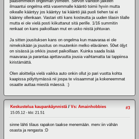
pääsemmekin ongelman ytimeen. Servon vaihdon jälkeen
ilmaantui ongelma että vasemmalle kääntö toimii hyvin mutta
oikealle kääntyy jos kääntyy tai kääntö jää puoli tiehen tai ei
käänny ollenkaan. Vastari otti kans kosteutta ja uuden tilasin tilalle
mutta ei ole vielä posti kiikuttanut sitä perille. 1/16 summitin
renkaat on kans paikoillaan mut en usko niistä johtuvan.
Ja sitten jousituksen kans on ongelma kun maavaraa ei ole
nimeksikään ja jousitus on muutenkin melko eläväinen. 50wt öljyt
on sisässä ja orkkis jouset paikoillaan. Kuinka saada lisää
maavaraa ja parantaa ajettavuutta jousia vaihtamatta tai tappiinsa
kiristämättä.
Olen aloittelija vielä vaikka auto onkin ollut jo pari vuotta kohta
kaapissa pölyttymässä nii jospa te viisaammat ja kokeneemmat
osaatte auttaa miestä mäessä. :)
Keskustelua kaupankäynnistä
/
Vs: Amainhobbies
#3
15.05.12 - klo: 21.51
sinne lähti tilaus rapakon taakse menemään. merv:iin vähän
osasta ja rengasta :D