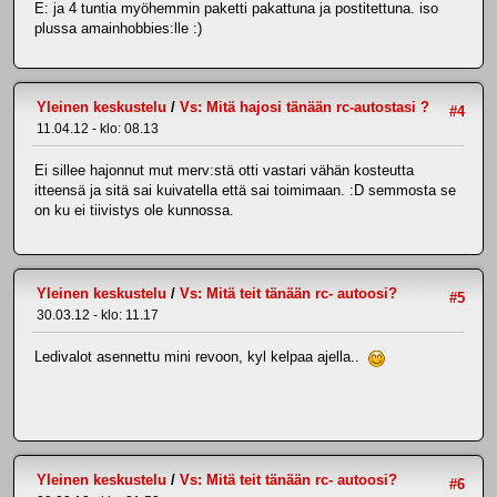
E: ja 4 tuntia myöhemmin paketti pakattuna ja postitettuna. iso
plussa amainhobbies:lle :)
Yleinen keskustelu
/
Vs: Mitä hajosi tänään rc-autostasi ?
#4
11.04.12 - klo: 08.13
Ei sillee hajonnut mut merv:stä otti vastari vähän kosteutta
itteensä ja sitä sai kuivatella että sai toimimaan. :D semmosta se
on ku ei tiivistys ole kunnossa.
Yleinen keskustelu
/
Vs: Mitä teit tänään rc- autoosi?
#5
30.03.12 - klo: 11.17
Ledivalot asennettu mini revoon, kyl kelpaa ajella..
Yleinen keskustelu
/
Vs: Mitä teit tänään rc- autoosi?
#6