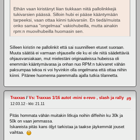
Ethän vaan kiristänyt liian tiukkaan niitä pallolinkkejä
tukivarsien päässä. Silloin hubi ei pääse kääntymään
tarpeeksi, vaan ottaa kiinni tukivarsiin. En tiedä/muista
onko samaa "ongelmaa" vakiohubeilla, mutta ainakin
rpm:n muovihubeilla huomasin sen.
Silleen kiristin ne pallolinkit että sai suunnilleen etuset suoraan.
Muuta säätöä ei varmaan ohjauselle ole ku ei ole niitä säädettäviä
ohjausvarsiakaan, mut mielestäni originaaleissa hubeissa oli
enemmän kääntymävaraa ja onhan nuo RPM:n tukivarret vähän
paksumpaa tekoa ni voi hyvinkin olla ongelmana että ottaa niihin
kiinni. Pitänee huomenna paremmalla ajalla tutkia tilannetta.
Traxxas
/
Vs: Traxxas 1/16 autot -mini e-revo , slash ja rally
#9
12.03.12 - klo: 21.11
Pitäs hommata vähän muitakin litkuja noihin diffeihin ku 30k ja
50k on vaan jemmassa.
Iskareista pitäs kans öljyt tarkistaa ja taakse jäykemmät jouset
vaihtaa.