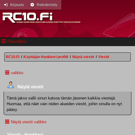
Kirjaudu
Rekisteröidy
Päävalikko
RC10.FI
/
Käyttäjän Hankkeri profiili
/
Näytä viestit
/
Viestit
valikko
Näytä viestit
Tämä jakso sallii sinun katsoa tämän jäsenen kaikkia viestejä.
Huomaa, että näet vain niiden alueiden viestit, joihin sinulla on nyt
pääsy.
Näytä viestit valikko
Viestit - Hankkeri