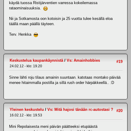
käydä tuossa Ristijärventien varressa kokeilemassa
rataominaisuuksia.
Nii ja Sotkamosta oon kotoisin ja 25 vuotta tulee kesällä eloa
täällä maan päällä täyteen.
Terv. Henkka
Keskustelua kaupankäynnistä
/
Vs: Amainhobbies
#19
24.02.12 - klo: 19.20
Sinne lähti roju tilaus amainin suuntaan. katotaas montako päivää
menee hitaimmalla postilla ja sillä rush order härpäkkeellä.. :D
Yleinen keskustelu
/
Vs: Mitä hajosi tänään rc-autostasi ?
#20
16.02.12 - klo: 19.53
Mini Repolaisesta meni päivän päätteeksi etupäästä