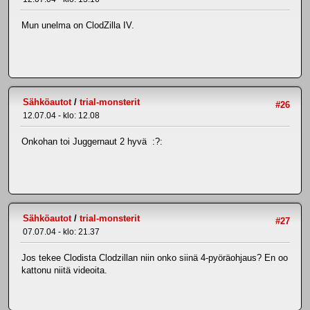
Mun unelma on ClodZilla IV.
Sähköautot
/
trial-monsterit
#26
12.07.04 - klo: 12.08
Onkohan toi Juggernaut 2 hyvä :?:
Sähköautot
/
trial-monsterit
#27
07.07.04 - klo: 21.37
Jos tekee Clodista Clodzillan niin onko siinä 4-pyöräohjaus? En oo
kattonu niitä videoita.