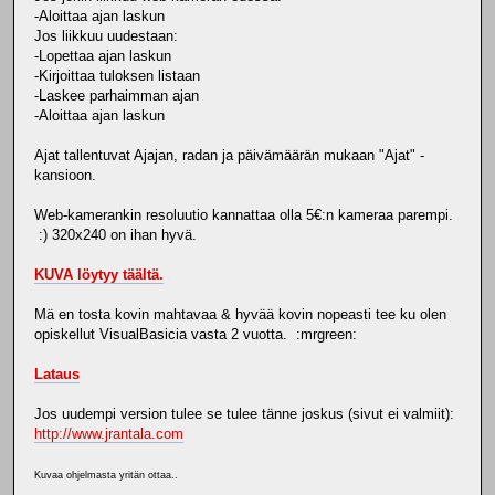
-Aloittaa ajan laskun
Jos liikkuu uudestaan:
-Lopettaa ajan laskun
-Kirjoittaa tuloksen listaan
-Laskee parhaimman ajan
-Aloittaa ajan laskun
Ajat tallentuvat Ajajan, radan ja päivämäärän mukaan "Ajat" -
kansioon.
Web-kamerankin resoluutio kannattaa olla 5€:n kameraa parempi.
:) 320x240 on ihan hyvä.
KUVA löytyy täältä.
Mä en tosta kovin mahtavaa & hyvää kovin nopeasti tee ku olen
opiskellut VisualBasicia vasta 2 vuotta. :mrgreen:
Lataus
Jos uudempi version tulee se tulee tänne joskus (sivut ei valmiit):
http://www.jrantala.com
Kuvaa ohjelmasta yritän ottaa..