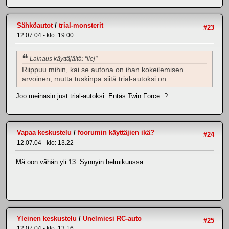
Sähköautot
/
trial-monsterit
#23
12.07.04 - klo: 19.00
Lainaus käyttäjältä: "ilej"
Riippuu mihin, kai se autona on ihan kokeilemisen
arvoinen, mutta tuskinpa siitä trial-autoksi on.
Joo meinasin just trial-autoksi. Entäs Twin Force :?:
Vapaa keskustelu
/
foorumin käyttäjien ikä?
#24
12.07.04 - klo: 13.22
Mä oon vähän yli 13. Synnyin helmikuussa.
Yleinen keskustelu
/
Unelmiesi RC-auto
#25
12.07.04 - klo: 13.16