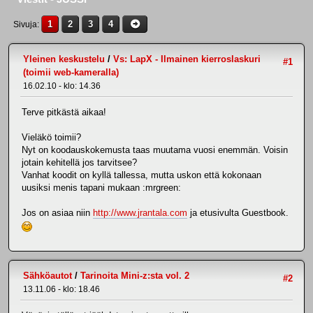
1
2
3
4
Sivuja
Yleinen keskustelu
/
Vs: LapX - Ilmainen kierroslaskuri
#1
(toimii web-kameralla)
16.02.10 - klo: 14.36
Terve pitkästä aikaa!
Vieläkö toimii?
Nyt on koodauskokemusta taas muutama vuosi enemmän. Voisin
jotain kehitellä jos tarvitsee?
Vanhat koodit on kyllä tallessa, mutta uskon että kokonaan
uusiksi menis tapani mukaan :mrgreen:
Jos on asiaa niin
http://www.jrantala.com
ja etusivulta Guestbook.
Sähköautot
/
Tarinoita Mini-z:sta vol. 2
#2
13.11.06 - klo: 18.46