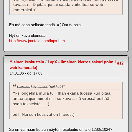
kuvassa.. :D pitäs jostai saada vaihettua se web-
kameraksi :(
En mä osaa sellasta tehdä. =( Ota tv pois.
Nyt on kuva olemssa:
http://www.jrantala.com/lapx.htm
Yleinen keskustelu
/
LapX - Ilmainen kierroslaskuri (toimii
#12
web-kameralla)
14.01.06 - klo: 17.03
Lainaus käyttäjältä: "mikko93"
Yksi ongelma mulla tuli. Ihan ekana tuossa kun pitää
antaa ajajien nimet niin se kuva siinä viressä peittää
osan teksteistä.... :(
edit: Noi sun kotisivut on hianot :)
Se on varmaan ku sun näytön resoluutio on alle 1280x1024?