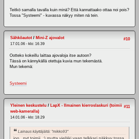
Teitkö samalla tavalla kuin minä? Että kannattaako ottaa noi pois?
Tossa "Systeemi" - kuvassa näkyy miten nä tein.
Sähköautot
/
Mini-Z ajovalot
#10
17.01.06 - klo: 16.39
Ootteko kokeillu laittaa ajovaloja itse autoon?
Tässä on kännykällä otettuja kuvia mun tekemästä.
Mun tekemä:
Systeemi
Yleinen keskustelu
/
LapX - Ilmainen kierroslaskuri (toimii
#11
web-kameralla)
14.01.06 - klo: 18.29
Lainaus käyttäjältä: "mikko93"
joo.. nyt toimii. :) mutta vieläki vaan telkkari näkkyy tossa