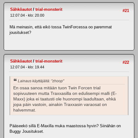
Sähköautot
/
trial-monsterit
#21
12.07.04 - klo: 20.00
Mä meinasin, että eikö tossa TwinForcessa oo paremmat
jousitukset?
Sähköautot
/
trial-monsterit
#22
12.07.04 - klo: 19.44
Lainaus käyttäjältä: "zhoop"
En osaa sanoa mitään tuon Twin Forcen trial
sopivuuteen mutta Traxxasilla on edulisempi malli (E-
Maxx) joka ei taatusti ole huonompi laadultaan, ehkä
jopa päin vastoin, ainakin Traxxasin varaosat on
halvemmat.
Pääseekö sillä E-Maxilla muka maastossa hyvin? Siinähän on
Buggy Jousitukset.