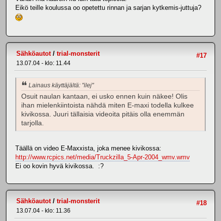
Eikö teille koulussa oo opetettu rinnan ja sarjan kytkemis-juttuja?
Sähköautot
/
trial-monsterit
#17
13.07.04 - klo: 11.44
Lainaus käyttäjältä: "ilej"
Osuit naulan kantaan, ei usko ennen kuin näkee! Olis
ihan mielenkiintoista nähdä miten E-maxi todella kulkee
kivikossa. Juuri tällaisia videoita pitäis olla enemmän
tarjolla.
Täällä on video E-Maxxista, joka menee kivikossa:
http://www.rcpics.net/media/Truckzilla_5-Apr-2004_wmv.wmv
Ei oo kovin hyvä kivikossa. :?
Sähköautot
/
trial-monsterit
#18
13.07.04 - klo: 11.36