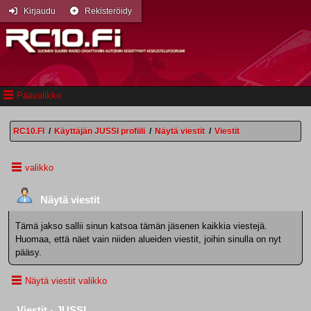
Kirjaudu
Rekisteröidy
Päävalikko
RC10.FI
/
Käyttäjän JUSSI profiili
/
Näytä viestit
/
Viestit
valikko
Näytä viestit
Tämä jakso sallii sinun katsoa tämän jäsenen kaikkia viestejä.
Huomaa, että näet vain niiden alueiden viestit, joihin sinulla on nyt
pääsy.
Näytä viestit valikko
Viestit - JUSSI