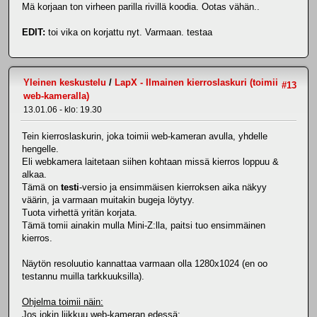
Mä korjaan ton virheen parilla rivillä koodia. Ootas vähän..
EDIT:
toi vika on korjattu nyt. Varmaan. testaa
Yleinen keskustelu
/
LapX - Ilmainen kierroslaskuri (toimii
#13
web-kameralla)
13.01.06 - klo: 19.30
Tein kierroslaskurin, joka toimii web-kameran avulla, yhdelle
hengelle.
Eli webkamera laitetaan siihen kohtaan missä kierros loppuu &
alkaa.
Tämä on
testi
-versio ja ensimmäisen kierroksen aika näkyy
väärin, ja varmaan muitakin bugeja löytyy.
Tuota virhettä yritän korjata.
Tämä tomii ainakin mulla Mini-Z:lla, paitsi tuo ensimmäinen
kierros.
Näytön resoluutio kannattaa varmaan olla 1280x1024 (en oo
testannu muilla tarkkuuksilla).
Ohjelma toimii näin:
Jos jokin liikkuu web-kameran edessä: