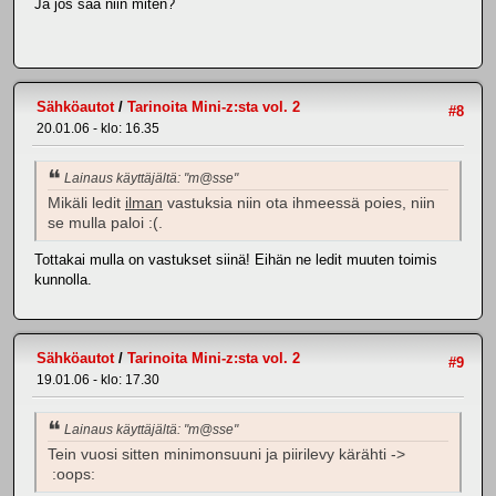
Ja jos saa niin miten?
Sähköautot
/
Tarinoita Mini-z:sta vol. 2
#8
20.01.06 - klo: 16.35
Lainaus käyttäjältä: "m@sse"
Mikäli ledit
ilman
vastuksia niin ota ihmeessä poies, niin
se mulla paloi :(.
Tottakai mulla on vastukset siinä! Eihän ne ledit muuten toimis
kunnolla.
Sähköautot
/
Tarinoita Mini-z:sta vol. 2
#9
19.01.06 - klo: 17.30
Lainaus käyttäjältä: "m@sse"
Tein vuosi sitten minimonsuuni ja piirilevy kärähti ->
:oops: