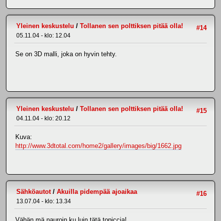
Yleinen keskustelu
/
Tollanen sen polttiksen pitää olla!
#14
05.11.04 - klo: 12.04
Se on 3D malli, joka on hyvin tehty.
Yleinen keskustelu
/
Tollanen sen polttiksen pitää olla!
#15
04.11.04 - klo: 20.12
Kuva:
http://www.3dtotal.com/home2/gallery/images/big/1662.jpg
Sähköautot
/
Akuilla pidempää ajoaikaa
#16
13.07.04 - klo: 13.34
Vähän mä nauroin ku luin tätä topiccia!