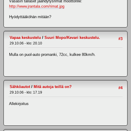
Väsäsin tälläset jäähdytysrimat moottorille:
http://www.jrantala.com/rimat.jpg
Hyödyttääköhän mitään?
Vapaa keskustelu
/
Suuri Mopo/Kevari keskustelu.
#3
29.10.06 - klo: 20.10
Mulla on puol-auto promanki, 72cc, kulkee 80km/h.
Sähköautot
/
Mitä autoja teillä on?
#4
29.10.06 - klo: 17.19
Allekirjoitus