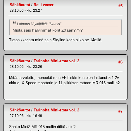
Sähköautot
/
Re: i waver
#5
28.10.06 - klo: 23.27
Lainaus käyttäjältä: "Hamis"
Mistä sais halvimmat korit Z:taan????
Tietonikkarista minä sain Skyline korin oliko se 14e:llä.
Sähköautot
/
Tarinoita Mini-z:sta vol. 2
#6
28.10.06 - klo: 23.26
Mitäs arvelette, meneekö mun FET rikki kun olen laittanut 5 1.2v
akkua, X-Speed moottorin ja 11 piikkisen rattaan MR-015 malliin?
Sähköautot
/
Tarinoita Mini-z:sta vol. 2
#7
27.10.06 - klo: 16.49
Saako MiniZ MR-015 mallin diffiä auki?