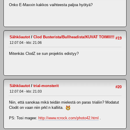
Onko E-Maxxin kakkos vaihteesta paljoa hyötyä?
Sähköautot
/
Clod Busterista/Bullheadista!KUVAT TOIMII!!!
#19
12.07.04 - klo: 21.06
Mitenkäs ClodZ se sun projektis edistyy?
Sähköautot
/
trial-monsterit
#20
12.07.04 - klo: 21.03
Niin, että sanokaa mikä teidän mielestä on paras trialiin? Modatut
Clodit on vaan niin prkl:n kalliita.
PS: Tosi magee:
http://www.rcrock.com/photo42.html
.