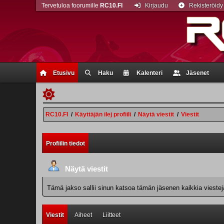
Tervetuloa foorumille
RC10.FI
Kirjaudu
Rekisteröidy
Etusivu
Haku
Kalenteri
Jäsenet
RC10.FI
/
Käyttäjän ilej profiili
/
Näytä viestit
/
Viestit
Profiilin tiedot
Näytä viestit
Tämä jakso sallii sinun katsoa tämän jäsenen kaikkia viestejä.
Viestit
Aiheet
Liitteet