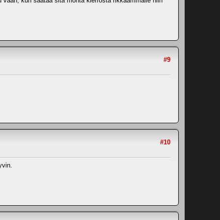
 vaan, kun säätää sitä monta kierrosta rikkaammalle niin
#9
#10
yvin.