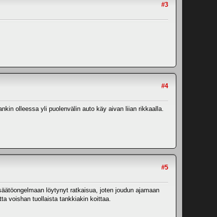
#3
#4
kin olleessa yli puolenvälin auto käy aivan liian rikkaalla.
#5
 säätöongelmaan löytynyt ratkaisua, joten joudun ajamaan
tta voishan tuollaista tankkiakin koittaa.