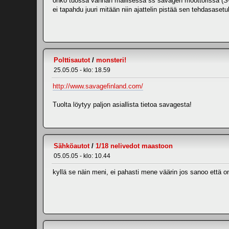
onko tuossa vanhan mallisessa ss savagen moottorissa (S-2
ei tapahdu juuri mitään niin ajattelin pistää sen tehdasasetu
Polttisautot
/
monsteri!
25.05.05 - klo: 18.59
http://www.savagefinland.com/
Tuolta löytyy paljon asiallista tietoa savagesta!
Sähköautot
/
1/18 nelivedot maastoon
05.05.05 - klo: 10.44
kyllä se näin meni, ei pahasti mene väärin jos sanoo ett