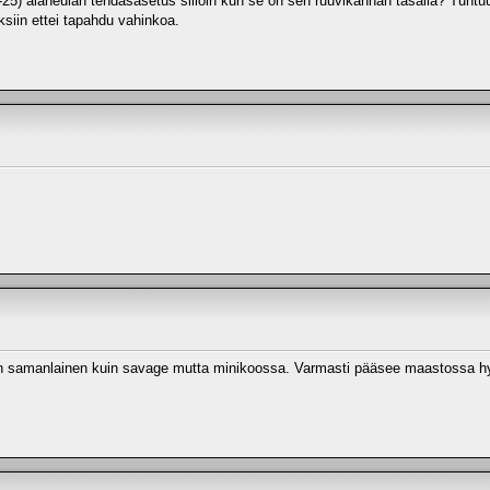
5) alaneulan tehdasasetus silloin kun se on sen ruuvikannan tasalla? Tuntuu
ksiin ettei tapahdu vahinkoa.
ä on samanlainen kuin savage mutta minikoossa. Varmasti pääsee maastossa h