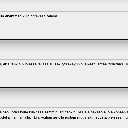
llä enemmän kuin riittävästi tehoa!
 että tankin puolessavälissä 10 sek tyhjäkäynnin jälkeen lähtee röpeltäen. Tan
äinen, joten kone käy tasaisemmin läpi tankin. Mulla ainakaan ei ole koneen
puolella liian laihalla. Noh, voihan se olla jostain muustakin syystä pielessä mu