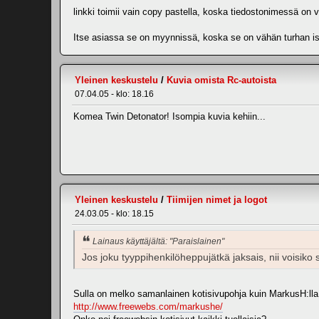
linkki toimii vain copy pastella, koska tiedostonimessä on v
Itse asiassa se on myynnissä, koska se on vähän turhan iso,
Yleinen keskustelu
/
Kuvia omista Rc-autoista
07.04.05 - klo: 18.16
Komea Twin Detonator! Isompia kuvia kehiin...
Yleinen keskustelu
/
Tiimijen nimet ja logot
24.03.05 - klo: 18.15
Lainaus käyttäjältä: "Paraislainen"
Jos joku tyyppihenkilöheppujätkä jaksais, nii voisiko
Sulla on melko samanlainen kotisivupohja kuin MarkusH:lla
http://www.freewebs.com/markushe/