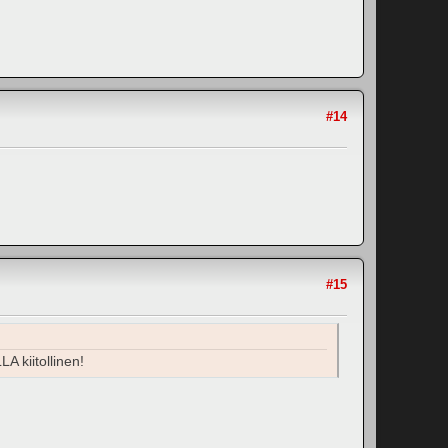
#14
#15
A kiitollinen!