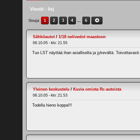
Viestit - ilej
1
2
3
4
...
6
Sivuja
Sähköautot
/
1/18 nelivedot maastoon
06.10.05 - klo: 21.55
Tuo LST näyttää ihan asialliselta ja jykevältä. Toivottavast
Yleinen keskustelu
/
Kuvia omista Rc-autoista
06.10.05 - klo: 21.53
Todella hieno koppa!!!