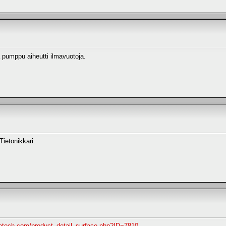
 pumppu aiheutti ilmavuotoja.
ietonikkari.
atech.com/product_detail_surface.php?ID=7810