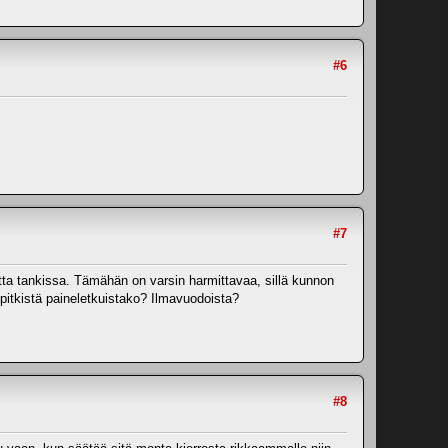
#6
#7
a tankissa. Tämähän on varsin harmittavaa, sillä kunnon
 pitkistä paineletkuistako? Ilmavuodoista?
#8