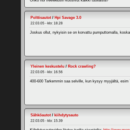
Onko noi freewebsin kotisivut kaikki tuollaisia?
Polttisautot
/
Hpi Savage 3.0
22.03.05 - klo: 18.28
Joskus ollut, nykyisin se on korvattu pumputtomalla, koska
Yleinen keskustelu
/
Rock crawling?
22.03.05 - klo: 16.56
400-600 Tarkemmin saa selville, kun kysyy myyjältä, esim T
Sähköautot
/
kiihdytysauto
22.03.05 - klo: 15.39
Kiihdytysautovideo löytyy tuolta sivustolta:
http://www.meg