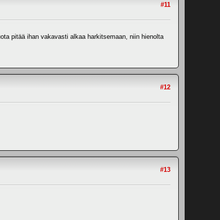
#11
 tuota pitää ihan vakavasti alkaa harkitsemaan, niin hienolta
#12
#13