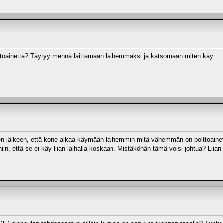
polttoainetta? Täytyy mennä laittamaan laihemmaksi ja katsomaan miten käy.
n jälkeen, että kone alkaa käymään laihemmin mitä vähemmän on polttoainett
in, että se ei käy liian laihalla koskaan. Mistäköhän tämä voisi johtua? Liian