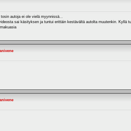
 tosin autoja ei ole vielä myynnissä...
n videosta sai käsityksen ja tuntui erittäin kestävältä autolta muutenkin. Kyllä
en(makuasia
anivene
anivene