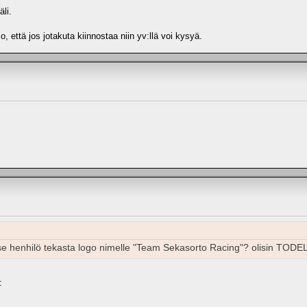
äli.
 että jos jotakuta kiinnostaa niin yv:llä voi kysyä.
 se henhilö tekasta logo nimelle "Team Sekasorto Racing"? olisin TODELL
: