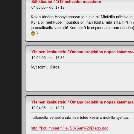
Sähköautot
/
1/18 nelivedot maastoon
04.05.05 - klo: 17.13
Kävin tänään Hobbylinnassa ja siellä oli Minizilla nähtävillä,
Kyllä oli herkkupeli, jousitus oli ihan toista mitä siitä HPI:
ja asialliselta vaikutti! Kori ehkä liian pieni alustaan nähd
)
Yleinen keskustelu
/
Omana projektina nopea katamara
19.04.05 - klo: 17.36
Nyt toimii, Kiitos
Yleinen keskustelu
/
Omana projektina nopea katamara
18.04.05 - klo: 18.27
Tällaisella veneellä sitä itse tulee kesällä mökillä ajeltua:
http://koti.mbnet.fi/ilej/SD/San%20Diego.doc