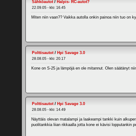
Sähköautot
/
Halpis- RC-autot?
22.09.05 - klo: 16.45
Miten niin vaan?? Vaikka autolla onkin painoa niin tuo on ky
Polttisautot
/
Hpi Savage 3.0
28.08.05 - klo: 20.17
Kone on S-25 ja lämpöjä en ole mitannut. Olen säätänyt niin,
Polttisautot
/
Hpi Savage 3.0
28.08.05 - klo: 14.49
Näyttäis olevan matalampi ja laakeampi tankki kuin alkuper
puolitankkia liian rikkaalla jotta kone ei kävisi lopputankin 