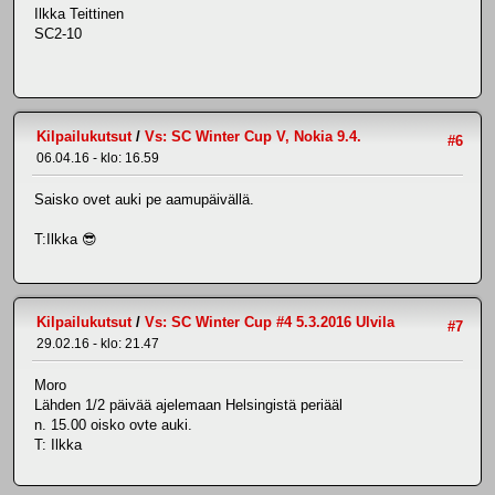
Ilkka Teittinen
SC2-10
Kilpailukutsut
/
Vs: SC Winter Cup V, Nokia 9.4.
#6
06.04.16 - klo: 16.59
Saisko ovet auki pe aamupäivällä.
T:Ilkka 😎
Kilpailukutsut
/
Vs: SC Winter Cup #4 5.3.2016 Ulvila
#7
29.02.16 - klo: 21.47
Moro
Lähden 1/2 päivää ajelemaan Helsingistä periääl
n. 15.00 oisko ovte auki.
T: Ilkka