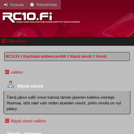
Kirjaudu
Rekisteröidy
Päävalikko
RC10.FI
/
Käyttäjän teittinen profiili
/
Näytä viestit
/
Viestit
valikko
Näytä viestit
Tämä jakso sallii sinun katsoa tämän jäsenen kaikkia viestejä.
Huomaa, että näet vain niiden alueiden viestit, joihin sinulla on nyt
pääsy.
Näytä viestit valikko
Viestit - teittinen