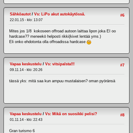
Sähköautot
/
Vs: LiPo akut autokäytössä.
#6
22.01.15 - klo: 13.07
Mites jos 1/8 kokoseen offroad autoon laittaa lipon joka EI oo
hardcase?? meneekö helposti rikki(kivet lentää yms.)
Eli onko ehdotonta olla offroadissa hardcase
Vapaa keskustelu
/
Vs: vitsipalsta!!!
#7
09.11.14 - klo: 20.26
tässä yks: mitä saa kun ampuu mustalaisen? oman pyöränsä
Vapaa keskustelu
/
Vs: Mikä on suosikki pelisi?
#8
01.11.14 - klo: 22.43
Gran turismo 6