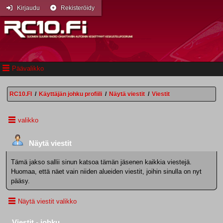
Kirjaudu
Rekisteröidy
Päävalikko
RC10.FI
/
Käyttäjän johku profiili
/
Näytä viestit
/
Viestit
valikko
Näytä viestit
Tämä jakso sallii sinun katsoa tämän jäsenen kaikkia viestejä.
Huomaa, että näet vain niiden alueiden viestit, joihin sinulla on nyt
pääsy.
Näytä viestit valikko
Viestit - johku