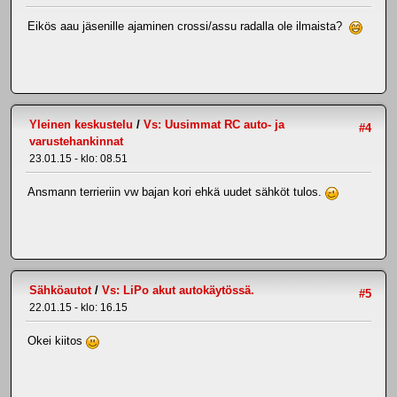
Eikös aau jäsenille ajaminen crossi/assu radalla ole ilmaista?
Yleinen keskustelu
/
Vs: Uusimmat RC auto- ja
#4
varustehankinnat
23.01.15 - klo: 08.51
Ansmann terrieriin vw bajan kori ehkä uudet sähköt tulos.
Sähköautot
/
Vs: LiPo akut autokäytössä.
#5
22.01.15 - klo: 16.15
Okei kiitos