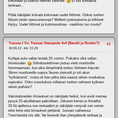
kokonaan ja tuoksui hieman sähkölle
Ei siis kontaktia
lainkaan...
Pitää näkäjään kolvata kokonaan uudet liittimet. Onkos tuohon
liittyen jotain spessuneuvoja? Wellerin juotosasema ja kilkkeet
löytyy. Uudet liittimet ja kutistesukkaa - vaatiikos tuo muuta?
Traxxas
/
Vs: Traxxas Stampede 4x4 (Bandit ja Rustler?)
#3
30.09.13 - klo: 22.29
Kylläpä auto vallan lentää 3S voimin. Poikakin ollut vallan
ihmeissään
Siilin&tuulettimen joutuu vielä moottorille
hommaamaan, kun aika lämpimänä tuntuu Velineon käyvän.
36mm moottoreille sopiva 3euron yleissiili jo tuli akun
"kylkiäisenä", mutta oli liian pitkä eikä saanut oikein muokattua
sopivaksi. Onko suosituksia millaisen tuohon velineon kylkeen
oikein pulttaisi?
Vakiotaloneiden liimaukset on näköjään heikot, kun eivät meinaa
pysyä 2S-akuillakaan paikoillaan. Jokusen kerran jo liimaillut.
3S:llä ajellessa nuo renkaatkin jo näköjään venyvät sen verran
ettei ihme että liimaukset pettävät. Jossain vaiheessa
Trenchereitä siis alle. Ne lienevät ihan yleispätevät renkaat ja