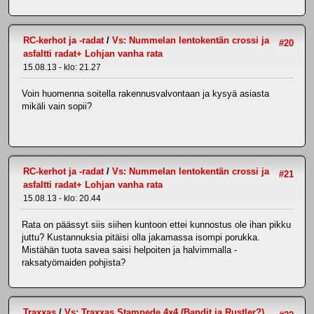
RC-kerhot ja -radat
/
Vs: Nummelan lentokentän crossi ja
#20
asfaltti radat+ Lohjan vanha rata
15.08.13 - klo: 21.27
Voin huomenna soitella rakennusvalvontaan ja kysyä asiasta
mikäli vain sopii?
RC-kerhot ja -radat
/
Vs: Nummelan lentokentän crossi ja
#21
asfaltti radat+ Lohjan vanha rata
15.08.13 - klo: 20.44
Rata on päässyt siis siihen kuntoon ettei kunnostus ole ihan pikku
juttu? Kustannuksia pitäisi olla jakamassa isompi porukka.
Mistähän tuota savea saisi helpoiten ja halvimmalla -
raksatyömaiden pohjista?
Traxxas
/
Vs: Traxxas Stampede 4x4 (Bandit ja Rustler?)