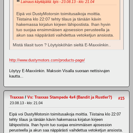
Lainaus käyttäjältä: Igis - 23.08.13 - klo: 21.04
Eipä voi DustyMotorsin toimitusaikoja moittia.
Tiistaina klo 22:07 tehty tilaus ja tänään kävin
hakemassa kirjatun kirjeen lähipostista. Ihan hyvin
tuo suojaa ensimmäisen ajosession perusteella ja
akun saa näppärästi vaihdettua vetoketjun ansiosta.
Mistä tilasit tuon ? Löytyisköhän sieltä E-Maxxiinkin..
http://www.dustymotors.com/products-page/
Löytyy E-Maxxiinkin. Maksoin Visalla suoraan nettisivujen
kautta...
Traxxas
/
Vs: Traxxas Stampede 4x4 (Bandit ja Rustler?)
#15
23.08.13 - klo: 21.04
Eipä voi DustyMotorsin toimitusaikoja moittia. Tiistaina klo 22:07
tehty tilaus ja tänään kävin hakemassa kirjatun kirjeen
lähipostista. Ihan hyvin tuo suojaa ensimmäisen ajosession
perusteella ja akun saa näppärästi vaihdettua vetoketjun ansiosta.