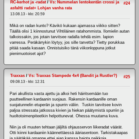
RC-kerhot ja -radat
/
Vs: Nummelan lentokentän crossi ja
#24
asfaltti radat+ Lohjan vanha rata
13.08.13 - klo: 20.59
Mikä on radan kunto? Kävikö kukaan ajamassa viikko sitten?
Täällä olisi 1 kiinnostunut Vihtiläinen ratahommista. Ilomielin autan
talkoissakin, jos jotain tarvitsee radalla tehdä esim. lapion
varressa. Peräkärrykin löytyy, jos sille tarvetta? Tietty porukkaa
pitää saada kasaan. Onnistuisiko tänä viikonloppuna jotkut
pienimuotoiset ajot?
Traxxas
/
Vs: Traxxas Stampede 4x4 (Bandit ja Rustler?)
#25
09.08.13 - klo: 12.31
Pari akullista vasta ajettu ja alkoi heti häiritsemään tuo
puutteellinen kardaanin suojaus. Rakensin kardaanille oman
suojatunnelin etuperän ja spurrin väliin. Tuskin tarvitsee kovin
paljoa stressata jatkossa kivien ja hiekan päätymistä spurriin ja
huoltotoimenpiteetkin helpottunevat. Ohessa muutama kuva.
Niin ja oli muuten tehtaan jäljiltä ohjausservon liikeradat väärät.
Otti kiinni kardaaniin käännettäessä ääriasentoon. Tarkistakaapas
ja säätäkää omanne ettei ajan kanssa hajota paikkoja.