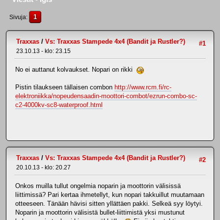
1
Sivuja
Traxxas
/
Vs: Traxxas Stampede 4x4 (Bandit ja Rustler?)
#1
23.10.13 - klo: 23.15
No ei auttanut kolvaukset. Nopari on rikki
Pistin tilaukseen tällaisen combon
http://www.rcm.fi/rc-
elektroniikka/nopeudensaadin-moottori-combot/ezrun-combo-sc-
c2-4000kv-sc8-waterproof.html
Traxxas
/
Vs: Traxxas Stampede 4x4 (Bandit ja Rustler?)
#2
20.10.13 - klo: 20.27
Onkos muilla tullut ongelmia noparin ja moottorin välisissä
liittimissä? Pari kertaa ihmetellyt, kun nopari takkuillut muutamaan
otteeseen. Tänään hävisi sitten yllättäen pakki. Selkeä syy löytyi.
Noparin ja moottorin välisistä bullet-liittimistä yksi mustunut