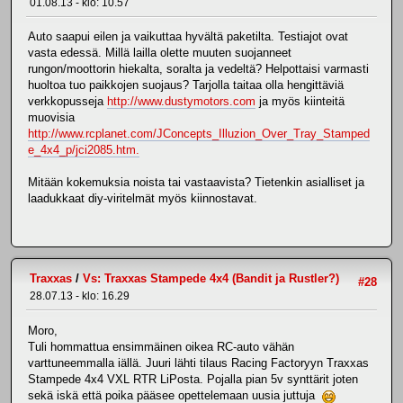
01.08.13 - klo: 10.57
Auto saapui eilen ja vaikuttaa hyvältä paketilta. Testiajot ovat
vasta edessä. Millä lailla olette muuten suojanneet
rungon/moottorin hiekalta, soralta ja vedeltä? Helpottaisi varmasti
huoltoa tuo paikkojen suojaus? Tarjolla taitaa olla hengittäviä
verkkopusseja
http://www.dustymotors.com
ja myös kiinteitä
muovisia
http://www.rcplanet.com/JConcepts_Illuzion_Over_Tray_Stamped
e_4x4_p/jci2085.htm.
Mitään kokemuksia noista tai vastaavista? Tietenkin asialliset ja
laadukkaat diy-viritelmät myös kiinnostavat.
Traxxas
/
Vs: Traxxas Stampede 4x4 (Bandit ja Rustler?)
#28
28.07.13 - klo: 16.29
Moro,
Tuli hommattua ensimmäinen oikea RC-auto vähän
varttuneemmalla iällä. Juuri lähti tilaus Racing Factoryyn Traxxas
Stampede 4x4 VXL RTR LiPosta. Pojalla pian 5v synttärit joten
sekä iskä että poika pääsee opettelemaan uusia juttuja