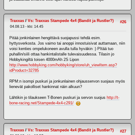
Traxxas
/
Vs: Traxxas Stampede 4x4 (Bandit ja Rustler?)
#26
04.08.13 - klo: 14.45
Pitää jonkinlainen hengittävä suojapussi tehdä esim.
hyttysverkosta. Jos vaimo tai anoppi innostuisivat auttamaan, niin
voisi kenties ompelukoneen avulla tulla hyväkin :) PItää tuo
puhallin/siili ottaa hankintalistalle tulevaisuudessa. Tilasin jo
Hobbykingiltä toisen 4000mAh 2S Lipon
http://www.hobbyking.com/hobbyking/store/uh_viewItem.asp?
idProduct=32785
RPM:n isompi puskuri ja jonkunlainen ohjausservon suojaus myös
lienevät pakolliset hankinnat näin alkuun?
Lähtikin jo tilaukseen T-Bonen puskuri ja servon suojus
http://t-
bone-racing.net/Stampede-4x4-c291/
Traxxas
/
Vs: Traxxas Stampede 4x4 (Bandit ja Rustler?)
#27