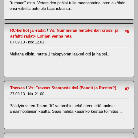
"turhaan" osta. Vetareiden pitäisi tulla maanantaina joten eiköhän
ensi viikolla auto ole taas iskussa...
RC-kerhot ja -radat
/
Vs: Nummelan lentokentän crossi ja
#6
asfaltti radat+ Lohjan vanha rata
07.09.13 - klo: 12.01
Mukana olisin, mutta 1 takapyörän laakeri otti ja hajosi...
Traxxas
/
Vs: Traxxas Stampede 4x4 (Bandit ja Rustler?)
#7
27.08.13 - klo: 21.00
Päädyin sitten Tekno RC vetareihin sekä eteen että taakse
amainhobbiesin kautta. Saas nähdä kauanko kestää toimitus...