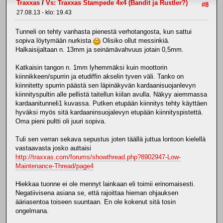
Traxxas
/
Vs: Traxxas Stampede 4x4 (Bandit ja Rustler?)
#8
27.08.13 - klo: 19.43
Tunneli on tehty vanhasta pienestä verhotangosta, kun sattui
sopiva löytymään nurkista
Olisiko ollut messinkiä.
Halkaisijaltaan n. 13mm ja seinämävahvuus jotain 0,5mm.
Katkaisin tangon n. 1mm lyhemmäksi kuin moottorin
kiinnikkeen/spurrin ja etudiffin akselin tyven väli. Tanko on
kiinnitetty spurrin päästä sen läpinäkyvän kardaanisuojanlevyn
kiinnityspultin alle pellistä taitellun kiilan avulla. Näkyy aiemmassa
kardaanitunneli1 kuvassa. Putken etupään kiinnitys tehty käyttäen
hyväksi myös sitä kardaaninsuojalevyn etupään kiinnityspistettä.
Oma pieni pultti oli juuri sopiva.
Tuli sen verran sekava sepustus joten täällä juttua lontoon kielellä
vastaavasta josko auttaisi
http://traxxas.com/forums/showthread.php?8902947-Low-
Maintenance-Thread/page4
Hiekkaa tuonne ei ole mennyt lainkaan eli toimii erinomaisesti.
Negatiivisena asiana se, että rajoittaa hieman ohjauksen
ääriasentoa toiseen suuntaan. En ole kokenut sitä tosin
ongelmana.