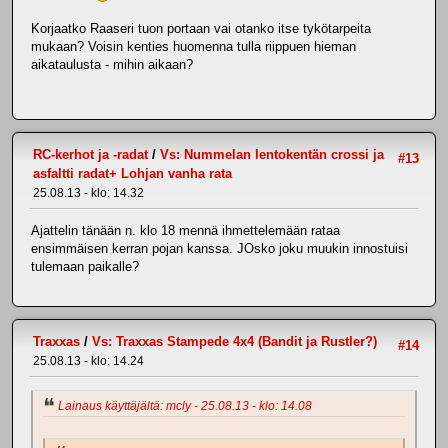
Korjaatko Raaseri tuon portaan vai otanko itse tykötarpeita
mukaan? Voisin kenties huomenna tulla riippuen hieman
aikataulusta - mihin aikaan?
RC-kerhot ja -radat
/
Vs: Nummelan lentokentän crossi ja
#13
asfaltti radat+ Lohjan vanha rata
25.08.13 - klo: 14.32
Ajattelin tänään n. klo 18 mennä ihmettelemään rataa
ensimmäisen kerran pojan kanssa. JOsko joku muukin innostuisi
tulemaan paikalle?
Traxxas
/
Vs: Traxxas Stampede 4x4 (Bandit ja Rustler?)
#14
25.08.13 - klo: 14.24
Lainaus käyttäjältä: mcly - 25.08.13 - klo: 14.08