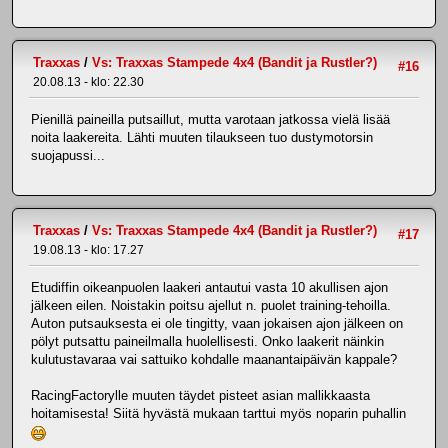
Traxxas
/
Vs: Traxxas Stampede 4x4 (Bandit ja Rustler?)
#16
20.08.13 - klo: 22.30
Pienillä paineilla putsaillut, mutta varotaan jatkossa vielä lisää
noita laakereita. Lähti muuten tilaukseen tuo dustymotorsin
suojapussi...
Traxxas
/
Vs: Traxxas Stampede 4x4 (Bandit ja Rustler?)
#17
19.08.13 - klo: 17.27
Etudiffin oikeanpuolen laakeri antautui vasta 10 akullisen ajon
jälkeen eilen. Noistakin poitsu ajellut n. puolet training-tehoilla.
Auton putsauksesta ei ole tingitty, vaan jokaisen ajon jälkeen on
pölyt putsattu paineilmalla huolellisesti. Onko laakerit näinkin
kulutustavaraa vai sattuiko kohdalle maanantaipäivän kappale?
RacingFactorylle muuten täydet pisteet asian mallikkaasta
hoitamisesta! Siitä hyvästä mukaan tarttui myös noparin puhallin