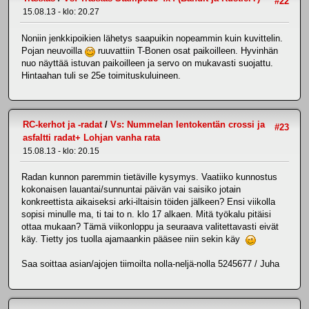
#22
15.08.13 - klo: 20.27
Noniin jenkkipoikien lähetys saapuikin nopeammin kuin kuvittelin.
Pojan neuvoilla
ruuvattiin T-Bonen osat paikoilleen. Hyvinhän
nuo näyttää istuvan paikoilleen ja servo on mukavasti suojattu.
Hintaahan tuli se 25e toimituskuluineen.
RC-kerhot ja -radat
/
Vs: Nummelan lentokentän crossi ja
#23
asfaltti radat+ Lohjan vanha rata
15.08.13 - klo: 20.15
Radan kunnon paremmin tietäville kysymys. Vaatiiko kunnostus
kokonaisen lauantai/sunnuntai päivän vai saisiko jotain
konkreettista aikaiseksi arki-iltaisin töiden jälkeen? Ensi viikolla
sopisi minulle ma, ti tai to n. klo 17 alkaen. Mitä työkalu pitäisi
ottaa mukaan? Tämä viikonloppu ja seuraava valitettavasti eivät
käy. Tietty jos tuolla ajamaankin pääsee niin sekin käy
Saa soittaa asian/ajojen tiimoilta nolla-neljä-nolla 5245677 / Juha