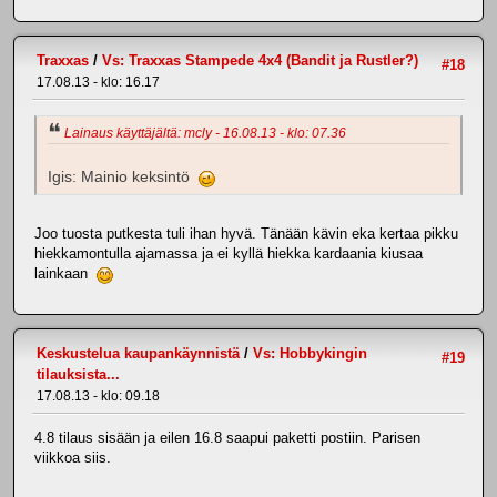
Traxxas
/
Vs: Traxxas Stampede 4x4 (Bandit ja Rustler?)
#18
17.08.13 - klo: 16.17
Lainaus käyttäjältä: mcly - 16.08.13 - klo: 07.36
Igis: Mainio keksintö
Joo tuosta putkesta tuli ihan hyvä. Tänään kävin eka kertaa pikku
hiekkamontulla ajamassa ja ei kyllä hiekka kardaania kiusaa
lainkaan
Keskustelua kaupankäynnistä
/
Vs: Hobbykingin
#19
tilauksista...
17.08.13 - klo: 09.18
4.8 tilaus sisään ja eilen 16.8 saapui paketti postiin. Parisen
viikkoa siis.