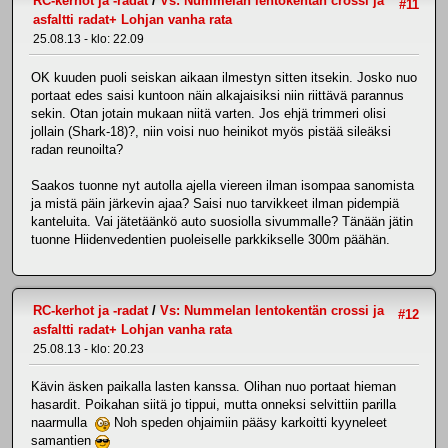
RC-kerhot ja -radat
/
Vs: Nummelan lentokentän crossi ja
#11
asfaltti radat+ Lohjan vanha rata
25.08.13 - klo: 22.09
OK kuuden puoli seiskan aikaan ilmestyn sitten itsekin. Josko nuo
portaat edes saisi kuntoon näin alkajaisiksi niin riittävä parannus
sekin. Otan jotain mukaan niitä varten. Jos ehjä trimmeri olisi
jollain (Shark-18)?, niin voisi nuo heinikot myös pistää sileäksi
radan reunoilta?
Saakos tuonne nyt autolla ajella viereen ilman isompaa sanomista
ja mistä päin järkevin ajaa? Saisi nuo tarvikkeet ilman pidempiä
kanteluita. Vai jätetäänkö auto suosiolla sivummalle? Tänään jätin
tuonne Hiidenvedentien puoleiselle parkkikselle 300m päähän.
RC-kerhot ja -radat
/
Vs: Nummelan lentokentän crossi ja
#12
asfaltti radat+ Lohjan vanha rata
25.08.13 - klo: 20.23
Kävin äsken paikalla lasten kanssa. Olihan nuo portaat hieman
hasardit. Poikahan siitä jo tippui, mutta onneksi selvittiin parilla
naarmulla
Noh speden ohjaimiin pääsy karkoitti kyyneleet
samantien