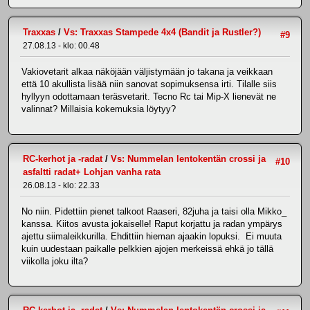
Traxxas
/
Vs: Traxxas Stampede 4x4 (Bandit ja Rustler?)
#9
27.08.13 - klo: 00.48
Vakiovetarit alkaa näköjään väljistymään jo takana ja veikkaan
että 10 akullista lisää niin sanovat sopimuksensa irti. Tilalle siis
hyllyyn odottamaan teräsvetarit. Tecno Rc tai Mip-X lienevät ne
valinnat? Millaisia kokemuksia löytyy?
RC-kerhot ja -radat
/
Vs: Nummelan lentokentän crossi ja
#10
asfaltti radat+ Lohjan vanha rata
26.08.13 - klo: 22.33
No niin. Pidettiin pienet talkoot Raaseri, 82juha ja taisi olla Mikko_
kanssa. Kiitos avusta jokaiselle! Raput korjattu ja radan ympärys
ajettu siimaleikkurilla. Ehdittiin hieman ajaakin lopuksi. Ei muuta
kuin uudestaan paikalle pelkkien ajojen merkeissä ehkä jo tällä
viikolla joku ilta?