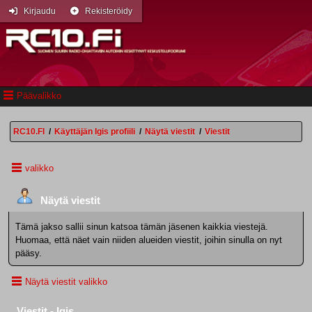
Kirjaudu
Rekisteröidy
Päävalikko
RC10.FI
/
Käyttäjän Igis profiili
/
Näytä viestit
/
Viestit
valikko
Näytä viestit
Tämä jakso sallii sinun katsoa tämän jäsenen kaikkia viestejä.
Huomaa, että näet vain niiden alueiden viestit, joihin sinulla on nyt
pääsy.
Näytä viestit valikko
Viestit - Igis