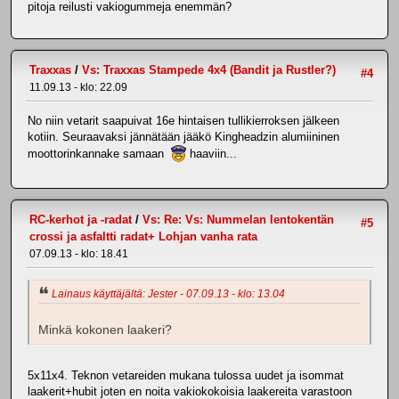
pitoja reilusti vakiogummeja enemmän?
Traxxas
/
Vs: Traxxas Stampede 4x4 (Bandit ja Rustler?)
#4
11.09.13 - klo: 22.09
No niin vetarit saapuivat 16e hintaisen tullikierroksen jälkeen
kotiin. Seuraavaksi jännätään jääkö Kingheadzin alumiininen
moottorinkannake samaan
haaviin...
RC-kerhot ja -radat
/
Vs: Re: Vs: Nummelan lentokentän
#5
crossi ja asfaltti radat+ Lohjan vanha rata
07.09.13 - klo: 18.41
Lainaus käyttäjältä: Jester - 07.09.13 - klo: 13.04
Minkä kokonen laakeri?
5x11x4. Teknon vetareiden mukana tulossa uudet ja isommat
laakerit+hubit joten en noita vakiokokoisia laakereita varastoon