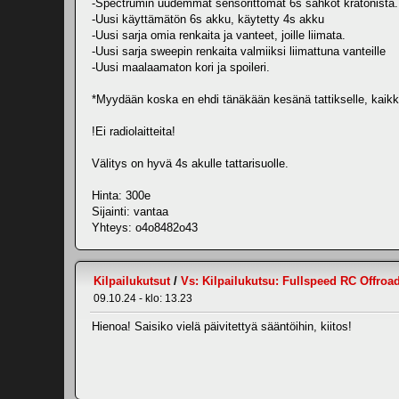
-Spectrumin uudemmat sensorittomat 6s sähköt kratonista.
-Uusi käyttämätön 6s akku, käytetty 4s akku
-Uusi sarja omia renkaita ja vanteet, joille liimata.
-Uusi sarja sweepin renkaita valmiiksi liimattuna vanteille
-Uusi maalaamaton kori ja spoileri.
*Myydään koska en ehdi tänäkään kesänä tattikselle, kaikk
!Ei radiolaitteita!
Välitys on hyvä 4s akulle tattarisuolle.
Hinta: 300e
Sijainti: vantaa
Yhteys: o4o8482o43
Kilpailukutsut
/
Vs: Kilpailukutsu: Fullspeed RC Offroa
09.10.24 - klo: 13.23
Hienoa! Saisiko vielä päivitettyä sääntöihin, kiitos!