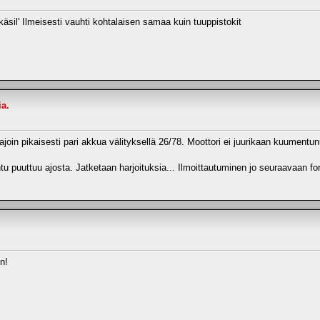
käsil' Ilmeisesti vauhti kohtalaisen samaa kuin tuuppistokit
ia.
oin pikaisesti pari akkua välityksellä 26/78. Moottori ei juurikaan kuumentunu
 puuttuu ajosta. Jatketaan harjoituksia... Ilmoittautuminen jo seuraavaan forss
n!