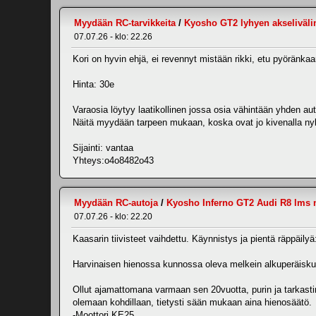
Myydään RC-tarvikkeita
/
Kyosho GT2 lyhyen akselivälin 
07.07.26 - klo: 22.26
Kori on hyvin ehjä, ei revennyt mistään rikki, etu pyöränka
Hinta: 30e
Varaosia löytyy laatikollinen jossa osia vähintään yhden au
Näitä myydään tarpeen mukaan, koska ovat jo kivenalla n
Sijainti: vantaa
Yhteys:o4o8482o43
Myydään RC-autoja
/
Kyosho Inferno GT2 Audi R8 lms 
07.07.26 - klo: 22.20
Kaasarin tiivisteet vaihdettu. Käynnistys ja pientä räppäily
Harvinaisen hienossa kunnossa oleva melkein alkuperäiskunt
Ollut ajamattomana varmaan sen 20vuotta, purin ja tarkastin
olemaan kohdillaan, tietysti sään mukaan aina hienosäätö.
-Moottori KE25