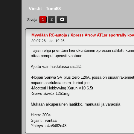
Viestit - Tomi83
1
2
Sivuja
Myydään RC-autoja
/
Xpress Arrow AT1sr sportrally kovi
30.07.26 - klo: 19.26
Täysin ehjä ja erittäin hienokuntoinen xpressin rallikitti kunn
ottaa pomput upeasti vastaan.
Ajettu vain hakkilassa sisällä!
-Nopari Sanwa SV plus zero 120A, jossa on sisäänrakennett
noparin asetuksia esim. turbot jne...
-Moottori Hobbywing Xerun V10 6.5t
-Servo Savöx 1251mg
Mukaan alkuperäinen laatikko, manuaali ja varaosia
Hinta: 200e
Sijainti: vantaa
Yhteys: o4o8482o43