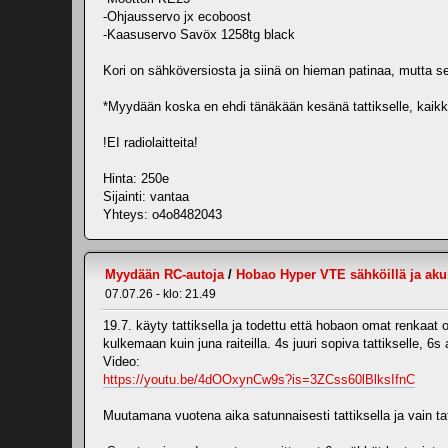
-Ohjausservo jx ecoboost
-Kaasuservo Savöx 1258tg black
Kori on sähköversiosta ja siinä on hieman patinaa, mutta se
*Myydään koska en ehdi tänäkään kesänä tattikselle, kaikk
!EI radiolaitteita!
Hinta: 250e
Sijainti: vantaa
Yhteys: o4o8482043
Myydään RC-autoja
/
Hobao Hyper VTE sähköillä ja aku
07.07.26 - klo: 21.49
19.7. käyty tattiksella ja todettu että hobaon omat renkaat o
kulkemaan kuin juna raiteilla. 4s juuri sopiva tattikselle, 6
Video:
https://youtu.be/4dOOxynCw9s?is=3ZCss60lBlksIfnC
Muutamana vuotena aika satunnaisesti tattiksella ja vain tatt