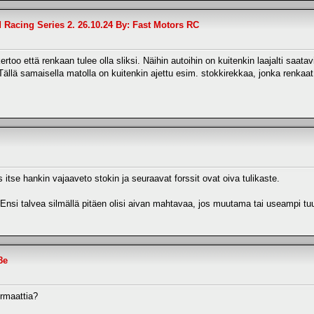
d Racing Series 2. 26.10.24 By: Fast Motors RC
too että renkaan tulee olla sliksi. Näihin autoihin on kuitenkin laajalti saatav
Tällä samaisella matolla on kuitenkin ajettu esim. stokkirekkaa, jonka renka
tse hankin vajaaveto stokin ja seuraavat forssit ovat oiva tulikaste.
 Ensi talvea silmällä pitäen olisi aivan mahtavaa, jos muutama tai useampi t
8e
ormaattia?