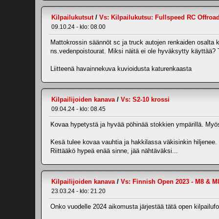
Kilpailukutsut
/
Vs: Kilpailukutsu: Fullspeed RC Offroa
09.10.24 - klo: 08.00
Mattokrossin säännöt sc ja truck autojen renkaiden osalta ker
ns.vedenpoistourat. Miksi näitä ei ole hyväksytty käyttää? 
Liitteenä havainnekuva kuvioidusta katurenkaasta
Kilpailijoiden kanava
/
Vs: S2-10 krossi
09.04.24 - klo: 08.45
Kovaa hypetystä ja hyvää pöhinää stokkien ympärillä. Myös i
Kesä tulee kovaa vauhtia ja hakkilassa väkisinkin hiljenee.
Riittääkö hypeä enää sinne, jää nähtäväksi...
Kilpailijoiden kanava
/
Vs: Finnish Open 2023 - M8 & M
23.03.24 - klo: 21.20
Onko vuodelle 2024 aikomusta järjestää tätä open kilpailuf