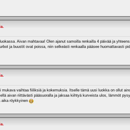
ia.
uokassa. Aivan mahtavaa! Olen ajanut samoilla renkailla 4 päivää ja yhteensä n
turbot ja buustit ovat poissa, niin selkeästi renkaalla pääsee huomattavasti p
ia.
 mukava vaihtaa fiiliksiä ja kokemuksia. Itselle tämä uusi luokka on ollut a
llä aivan riittävästi pääsuoralla ja jaksaa kiihtyä kurveista ulos, lämmöt py
ttä aika röykkyinen
ia.