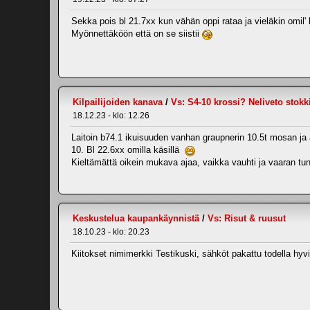
Sekka pois bl 21.7xx kun vähän oppi rataa ja vieläkin omil' 
Myönnettäköön että on se siistii
Kilpailijoiden kanava
/
Vs: S4-10 krossi? Neliveto stokk
18.12.23 - klo: 12.26
Laitoin b74.1 ikuisuuden vanhan graupnerin 10.5t mosan ja aj
10. Bl 22.6xx omilla käsillä
Kieltämättä oikein mukava ajaa, vaikka vauhti ja vaaran tuntu
Keskustelua kaupankäynnistä
/
Vs: Risut & ruusut
18.10.23 - klo: 20.23
Kiitokset nimimerkki Testikuski, sähköt pakattu todella hyvi