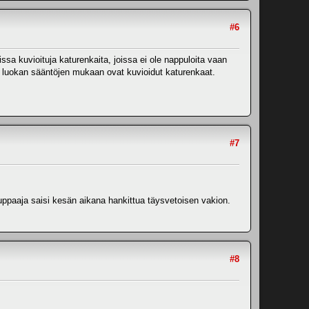
#6
issa kuvioituja katurenkaita, joissa ei ole nappuloita vaan
at luokan sääntöjen mukaan ovat kuvioidut katurenkaat.
#7
uuppaaja saisi kesän aikana hankittua täysvetoisen vakion.
#8