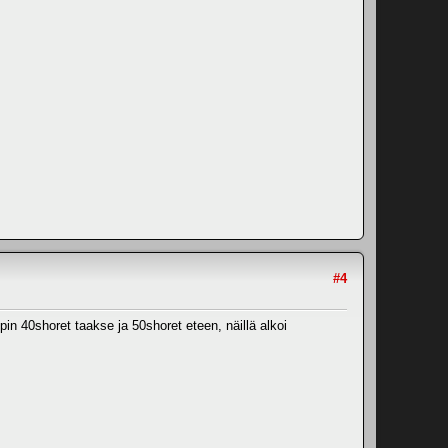
#4
epin 40shoret taakse ja 50shoret eteen, näillä alkoi