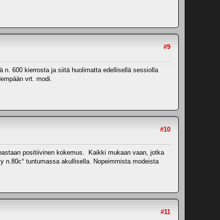
#9
. 600 kierrosta ja siitä huolimatta edellisellä sessiolla
idempään vrt. modi.
#10
inoastaan positiivinen kokemus. Kaikki mukaan vaan, jotka
syy n.80c° tuntumassa akullisella. Nopeimmista modeista
#11