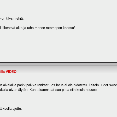
 on täysin ehjä.
i liikenevä aika ja raha menee ratamopon kanssa*
illa VIDEO
n aikalailla parkkipaikka renkaat, jos latua ei ole pidotettu. Laitoin uudet swe
s akulla aivan älytön. Kun takarenkaat saa pitoa niin keula nousee.
iksella ajettu.