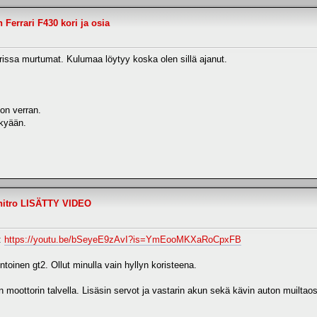
Ferrari F430 kori ja osia
arissa murtumat. Kulumaa löytyy koska olen sillä ajanut.
ton verran.
ykyään.
nitro LISÄTTY VIDEO
ä:
https://youtu.be/bSeyeE9zAvI?is=YmEooMKXaRoCpxFB
oinen gt2. Ollut minulla vain hyllyn koristeena.
 moottorin talvella. Lisäsin servot ja vastarin akun sekä kävin auton muiltaos