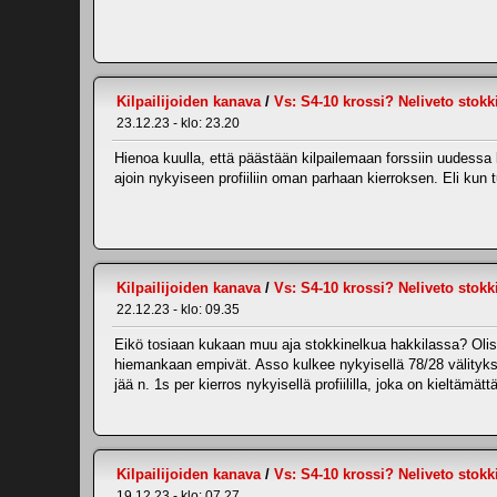
Kilpailijoiden kanava
/
Vs: S4-10 krossi? Neliveto stokk
23.12.23 - klo: 23.20
Hienoa kuulla, että päästään kilpailemaan forssiin uudessa l
ajoin nykyiseen profiiliin oman parhaan kierroksen. Eli kun 
Kilpailijoiden kanava
/
Vs: S4-10 krossi? Neliveto stokk
22.12.23 - klo: 09.35
Eikö tosiaan kukaan muu aja stokkinelkua hakkilassa? Olisi
hiemankaan empivät. Asso kulkee nykyisellä 78/28 välitykse
jää n. 1s per kierros nykyisellä profiililla, joka on kieltämä
Kilpailijoiden kanava
/
Vs: S4-10 krossi? Neliveto stokk
19.12.23 - klo: 07.27