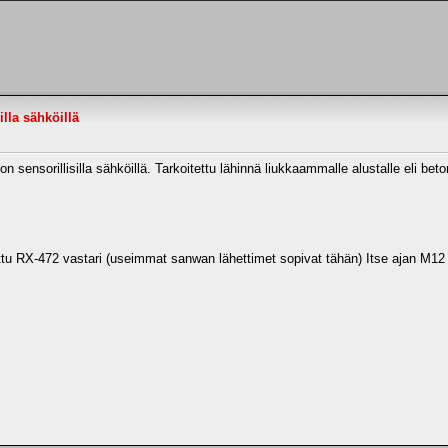
lla sähköillä
on sensorillisilla sähköillä. Tarkoitettu lähinnä liukkaammalle alustalle eli beton
u RX-472 vastari (useimmat sanwan lähettimet sopivat tähän) Itse ajan M12 