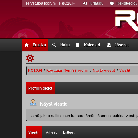
Tervetuloa foorumille
RC10.FI
Kirjaudu
Rekisteröidy
Etusivu
Haku
Kalenteri
Jäsenet
RC10.FI
/
Käyttäjän Tomi83 profiili
/
Näytä viestit
/
Viestit
Profiilin tiedot
Näytä viestit
Tämä jakso sallii sinun katsoa tämän jäsenen kaikkia viestejä.
Viestit
Aiheet
Liitteet