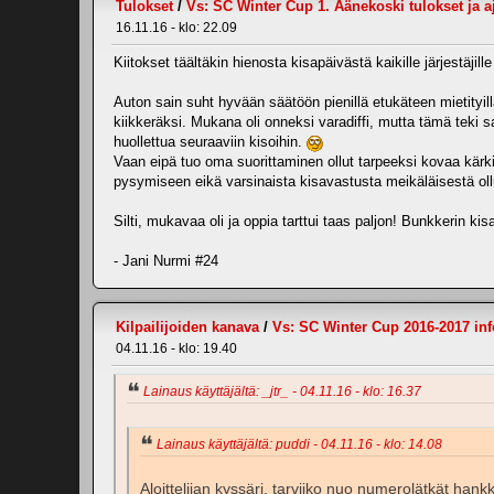
Tulokset
/
Vs: SC Winter Cup 1. Äänekoski tulokset ja a
16.11.16 - klo: 22.09
Kiitokset täältäkin hienosta kisapäivästä kaikille järjestäjill
Auton sain suht hyvään säätöön pienillä etukäteen mietityill
kiikkeräksi. Mukana oli onneksi varadiffi, mutta tämä teki s
huollettua seuraaviin kisoihin.
Vaan eipä tuo oma suorittaminen ollut tarpeeksi kovaa kärki
pysymiseen eikä varsinaista kisavastusta meikäläisestä ol
Silti, mukavaa oli ja oppia tarttui taas paljon! Bunkkerin ki
- Jani Nurmi #24
Kilpailijoiden kanava
/
Vs: SC Winter Cup 2016-2017 inf
04.11.16 - klo: 19.40
Lainaus käyttäjältä: _jtr_ - 04.11.16 - klo: 16.37
Lainaus käyttäjältä: puddi - 04.11.16 - klo: 14.08
Aloittelijan kyssäri, tarviiko nuo numerolätkät hankk