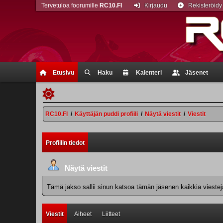
Tervetuloa foorumille
RC10.FI
Kirjaudu
Rekisteröidy
Etusivu
Haku
Kalenteri
Jäsenet
RC10.FI
/
Käyttäjän puddi profiili
/
Näytä viestit
/
Viestit
Profiilin tiedot
Näytä viestit
Tämä jakso sallii sinun katsoa tämän jäsenen kaikkia viestejä.
Viestit
Aiheet
Liitteet