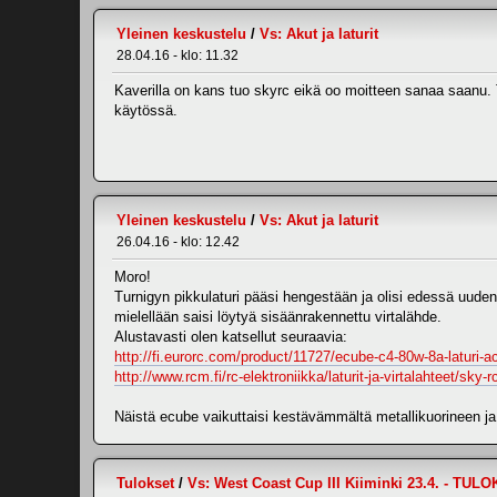
Yleinen keskustelu
/
Vs: Akut ja laturit
28.04.16 - klo: 11.32
Kaverilla on kans tuo skyrc eikä oo moitteen sanaa saanu. Ti
käytössä.
Yleinen keskustelu
/
Vs: Akut ja laturit
26.04.16 - klo: 12.42
Moro!
Turnigyn pikkulaturi pääsi hengestään ja olisi edessä uuden 
mielellään saisi löytyä sisäänrakennettu virtalähde.
Alustavasti olen katsellut seuraavia:
http://fi.eurorc.com/product/11727/ecube-c4-80w-8a-laturi-ac
http://www.rcm.fi/rc-elektroniikka/laturit-ja-virtalahteet/sk
Näistä ecube vaikuttaisi kestävämmältä metallikuorineen j
Tulokset
/
Vs: West Coast Cup III Kiiminki 23.4. - TU