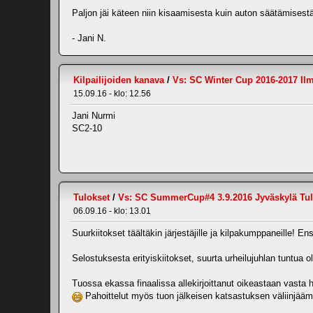
Paljon jäi käteen niin kisaamisesta kuin auton säätämisestä
- Jani N.
Kilpailijoiden kanava
/
Vs: SC Winter Cup 2016-2017 Ilm
15.09.16 - klo: 12.56
Jani Nurmi
SC2-10
Tulokset
/
Vs: SC SummerCup#4 3.9.2016 Jyväskylä Tulo
06.09.16 - klo: 13.01
Suurkiitokset täältäkin järjestäjille ja kilpakumppaneille!
Selostuksesta erityiskiitokset, suurta urheilujuhlan tuntua o
Tuossa ekassa finaalissa allekirjoittanut oikeastaan vast
Pahoittelut myös tuon jälkeisen katsastuksen väliinjäämi