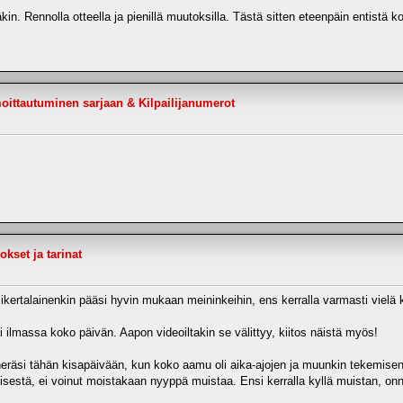
kin. Rennolla otteella ja pienillä muutoksilla. Tästä sitten eteenpäin entist
oittautuminen sarjaan & Kilpailijanumerot
kset ja tarinat
 Ensikertalainenkin pääsi hyvin mukaan meininkeihin, ens kerralla varmasti vie
li ilmassa koko päivän. Aapon videoiltakin se välittyy, kiitos näistä myös!
a heräsi tähän kisapäivään, kun koko aamu oli aika-ajojen ja muunkin tekemi
sestä, ei voinut moistakaan nyyppä muistaa. Ensi kerralla kyllä muistan, onne