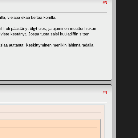
#3
lla, vieläpä ekaa kertaa korrilla.
ffi oli päästänyt öljyt ulos, ja ajaminen muuttui hiukan
viste kestänyt. Jospa tuota saisi kuuladiffin sitten
asiaa auttanut. Keskittyminen menikin lähinnä radalla
#4