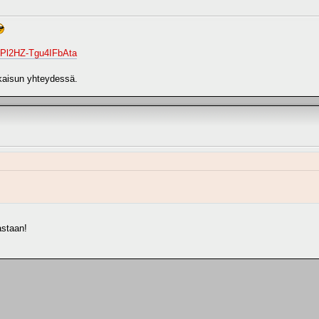
ePl2HZ-Tgu4IFbAta
lkaisun yhteydessä.
astaan!