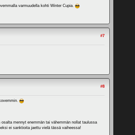
ä kovemmalla varmuudella kohti Winter Cupia.
#7
#8
lä kovemmin.
sen osalta mennyt enemmän tai vähemmän nollat taulussa
ksi ei sanktioita jaettu vielä tässä vaiheessa!