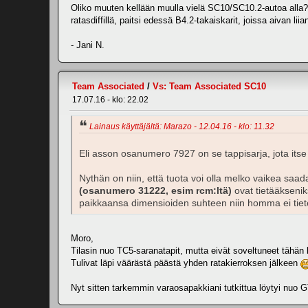
Oliko muuten kellään muulla vielä SC10/SC10.2-autoa alla? Jo
ratasdiffillä, paitsi edessä B4.2-takaiskarit, joissa aivan l
- Jani N.
Team Associated
/
Vs: Team Associated SC10
17.07.16 - klo: 22.02
Lainaus käyttäjältä: Marazo - 12.04.16 - klo: 11.32
Eli asson osanumero 7927 on se tappisarja, jota its
Nythän on niin, että tuota voi olla melko vaikea sa
(osanumero 31222, esim rcm:ltä)
ovat tietääkseniks
paikkaansa dimensioiden suhteen niin homma ei tiete
Moro,
Tilasin nuo TC5-saranatapit, mutta eivät soveltuneet tähän k
Tulivat läpi väärästä päästä yhden ratakierroksen jälkeen
Nyt sitten tarkemmin varaosapakkiani tutkittua löytyi nuo G