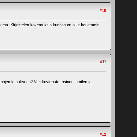
#10
n euroa. Kirjoittelen kokemuksia kunhan on ollut kauemmin
#11
ipojen lataukseen? Verkkovirrasta tosiaan latailen ja
#12