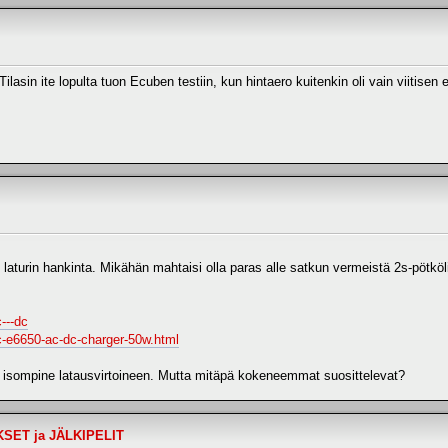
lasin ite lopulta tuon Ecuben testiin, kun hintaero kuitenkin oli vain viitise
laturin hankinta. Mikähän mahtaisi olla paras alle satkun vermeistä 2s-pötköl
---dc
y-rc-e6650-ac-dc-charger-50w.html
a isompine latausvirtoineen. Mutta mitäpä kokeneemmat suosittelevat?
LOKSET ja JÄLKIPELIT