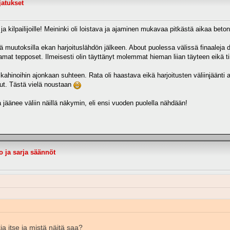
jatukset
e ja kilpailijoille! Meininki oli loistava ja ajaminen mukavaa pitkästä aikaa betoni
ä muutoksilla ekan harjoituslähdön jälkeen. About puolessa välissä finaaleja di
amat tepposet. Ilmeisesti olin täyttänyt molemmat hieman liian täyteen eikä tii
kahinoihin ajonkaan suhteen. Rata oli haastava eikä harjoitusten väliinjäänti 
lut. Tästä vielä noustaan
sa jäänee väliin näillä näkymin, eli ensi vuoden puolella nähdään!
o ja sarja säännöt
ia itse ja mistä näitä saa?