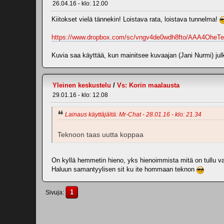
26.04.16 - klo: 12.00
Kiitokset vielä tännekin! Loistava rata, loistava tunnelma!
https://www.dropbox.com/sc/vngv4de0wdh8fto/AAA4OheT
Kuvia saa käyttää, kun mainitsee kuvaajan (Jani Nurmi) ju
Yleinen keskustelu
/
Vs: Korin maalausta
29.01.16 - klo: 12.08
Lainaus käyttäjältä: Mr-Chat - 28.01.16 - klo: 21.34
Teknoon taas uutta koppaa
On kyllä hemmetin hieno, yks hienoimmista mitä on tullu v
Haluun samantyylisen sit ku ite hommaan teknon
1
Sivuja