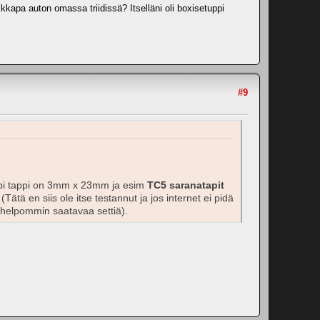
kkapa auton omassa triidissä? Itselläni oli boxisetuppi
#9
ompi tappi on 3mm x 23mm ja esim
TC5 saranatapit
Tätä en siis ole itse testannut ja jos internet ei pidä
 helpommin saatavaa settiä).