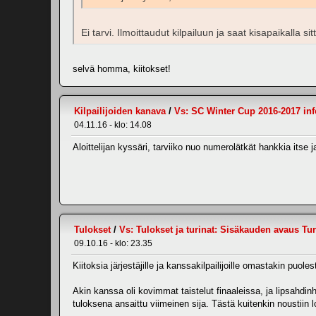
Ei tarvi. Ilmoittaudut kilpailuun ja saat kisapaikalla 
selvä homma, kiitokset!
Kilpailijoiden kanava
/
Vs: SC Winter Cup 2016-2017 inf
04.11.16 - klo: 14.08
Aloittelijan kyssäri, tarviiko nuo numerolätkät hankkia itse 
Tulokset
/
Vs: Tulokset ja turinat: Sisäkauden avaus Tu
09.10.16 - klo: 23.35
Kiitoksia järjestäjille ja kanssakilpailijoille omastakin puol
Akin kanssa oli kovimmat taistelut finaaleissa, ja lipsahdi
tuloksena ansaittu viimeinen sija. Tästä kuitenkin noustiin lo