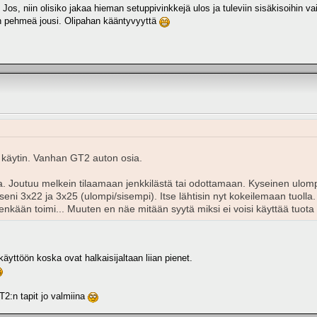
s, niin olisiko jakaa hieman setuppivinkkejä ulos ja tuleviin sisäkisoihin vai
iian pehmeä jousi. Olipahan kääntyvyyttä
e käytin. Vanhan GT2 auton osia.
ada. Joutuu melkein tilaamaan jenkkilästä tai odottamaan. Kyseinen ul
eni 3x22 ja 3x25 (ulompi/sisempi). Itse lähtisin nyt kokeilemaan tuolla. (
nkään toimi... Muuten en näe mitään syytä miksi ei voisi käyttää tuota
äyttöön koska ovat halkaisijaltaan liian pienet.
T2:n tapit jo valmiina