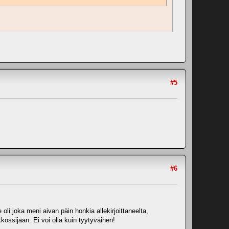
#5
#6
li joka meni aivan päin honkia allekirjoittaneelta,
kkossijaan. Ei voi olla kuin tyytyväinen!