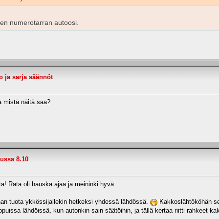
sitten numerotarran autoosi.
o ja sarja säännöt
ja mistä näitä saa?
russa 8.10
esta! Rata oli hauska ajaa ja meininki hyvä.
nhan tuota ykkössijallekin hetkeksi yhdessä lähdössä.
Kakkoslähtököhän se o
puissa lähdöissä, kun autonkin sain säätöihin, ja tällä kertaa riitti rahkeet ka