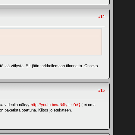
#14
ä jää välystä. Sit jään tarkkailemaan tilannetta. Onneks
#15
ossa videolla näkyy
http://youtu.be/aN4IyiLzZoQ
( ei oma
on paketista otettuna. Kiitos jo etukäteen.