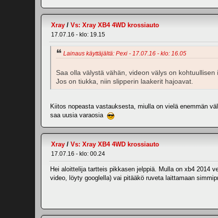
Xray
/
Vs: Xray XB4 4WD krossiauto
17.07.16 - klo: 19.15
Lainaus käyttäjältä: Pexi - 17.07.16 - klo: 16.05
Saa olla välystä vähän, videon välys on kohtuullisen i
Jos on tiukka, niin slipperin laakerit hajoavat.
Kiitos nopeasta vastauksesta, miulla on vielä enemmän välys
saa uusia varaosia
Xray
/
Vs: Xray XB4 4WD krossiauto
17.07.16 - klo: 00.24
Hei aloittelija tartteis pikkasen jelppiä. Mulla on xb4 2014 v
video, löyty googlella) vai pitääkö ruveta laittamaan simmipr