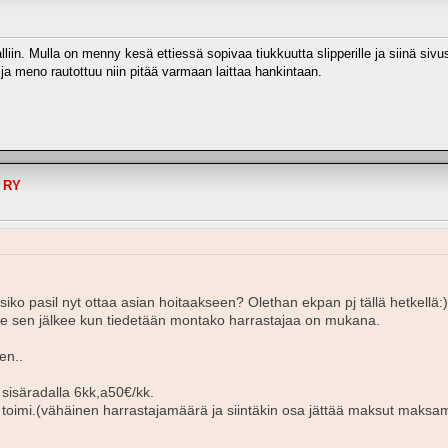
liin. Mulla on menny kesä ettiessä sopivaa tiukkuutta slipperille ja siinä siv
 meno rautottuu niin pitää varmaan laittaa hankintaan.
t RY
oisiko pasil nyt ottaa asian hoitaakseen? Olethan ekpan pj tällä hetkellä
lle sen jälkee kun tiedetään montako harrastajaa on mukana.
en..
 sisäradalla 6kk,a50€/kk.
kk ei toimi.(vähäinen harrastajamäärä ja siintäkin osa jättää maksut mak