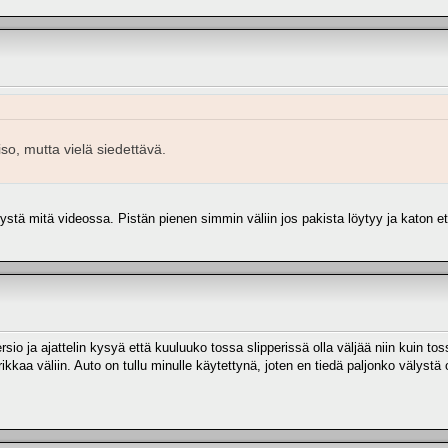
so, mutta vielä siedettävä.
tä mitä videossa. Pistän pienen simmin väliin jos pakista löytyy ja katon ett
ersio ja ajattelin kysyä että kuuluuko tossa slipperissä olla väljää niin kuin t
ikkaa väliin. Auto on tullu minulle käytettynä, joten en tiedä paljonko välystä 