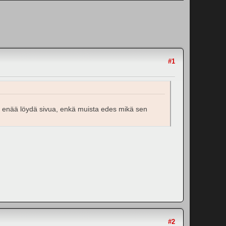
#1
en enää löydä sivua, enkä muista edes mikä sen
#2