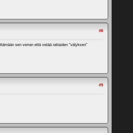
#8
yttämään sen verran että vetää rattaiden "välyksen"
#9