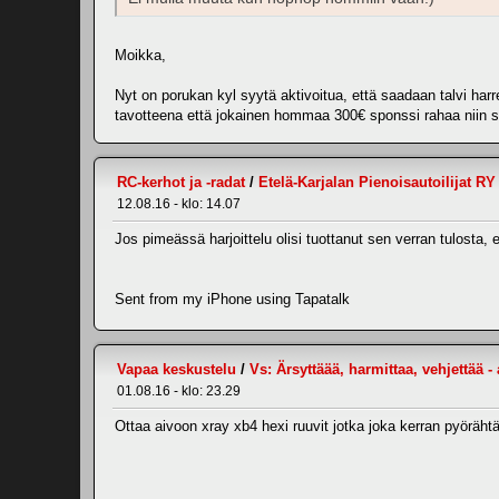
Moikka,
Nyt on porukan kyl syytä aktivoitua, että saadaan talvi har
tavotteena että jokainen hommaa 300€ sponssi rahaa niin sill
RC-kerhot ja -radat
/
Etelä-Karjalan Pienoisautoilijat RY
12.08.16 - klo: 14.07
Jos pimeässä harjoittelu olisi tuottanut sen verran tulosta,
Sent from my iPhone using Tapatalk
Vapaa keskustelu
/
Vs: Ärsyttäää, harmittaa, vehjettää 
01.08.16 - klo: 23.29
Ottaa aivoon xray xb4 hexi ruuvit jotka joka kerran pyöräht