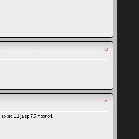
#3
#4
 sp pro 1.1 ja sp 7.5 moottori.