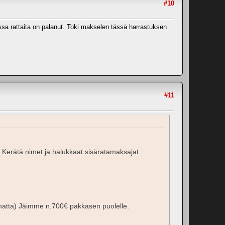
#10
ussa rattaita on palanut. Toki makselen tässä harrastuksen
#11
:) Kerätä nimet ja halukkaat sisäratamaksajat
samatta) Jäimme n.700€ pakkasen puolelle.