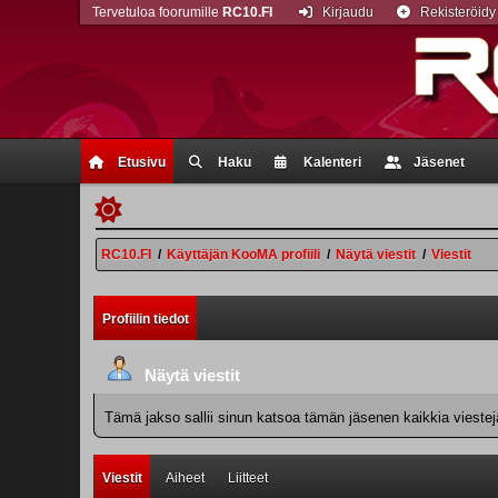
Tervetuloa foorumille
RC10.FI
Kirjaudu
Rekisteröidy
Etusivu
Haku
Kalenteri
Jäsenet
RC10.FI
/
Käyttäjän KooMA profiili
/
Näytä viestit
/
Viestit
Profiilin tiedot
Näytä viestit
Tämä jakso sallii sinun katsoa tämän jäsenen kaikkia viestejä.
Viestit
Aiheet
Liitteet