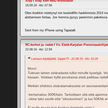
Xray
/
Xray XB4 4WD krossiauto
16.09.16 - klo: 07.56
Olen itsekkin miettynyt ton keskidiffin hankkimista 2014 mal
alottamisen hintaa. Jos homma pysyy paremmin paketissa ja
Sent from my iPhone using Tapatalk
RC-kerhot ja -radat
/
Vs: Etelä-Karjalan Pienoisautoilija
22.08.16 - klo: 12.59
Lainaus käyttäjältä: Joppe75 - 22.08.16 - klo: 10.26
Moro!
Tulevan talven sisäradasta tullut minulle kyselyjä. V
kasaan. Voidaan kyllä porukassa etsiä paikkaa rada
Meikän ehdotus sisäratamaksuista on seuraavanlain
-kertamaksu 300€/talvi. Tarkoittaen sitä että ajamme
-viime talvi osoitti että "sitoutuminen" ja tuo 50€/
Ei mulla muuta kun hophop hommiin vaan:)