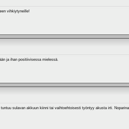
een vihkiytyneille!
ään ja ihan positiivisessa mielessä.
tuntuu sulavan akkuun kiinni tai vaihtoehtoisesti työntyy akusta irti. Noparina