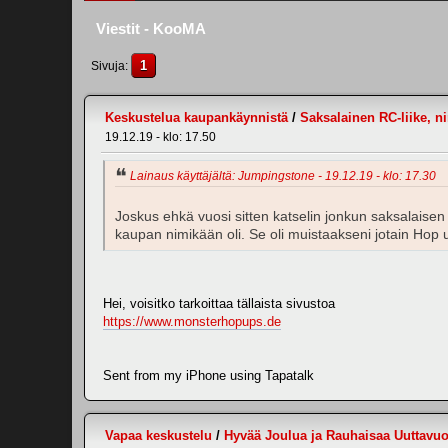
Viestit - KooMA
1
Sivuja
Keskustelua kaupankäynnistä
/
Saksalainen RC-liike, n
19.12.19 - klo: 17.50
Lainaus käyttäjältä: Jumpingstone - 19.12.19 - klo: 17.30
Joskus ehkä vuosi sitten katselin jonkun saksalaisen
kaupan nimikään oli. Se oli muistaakseni jotain Hop u
Hei, voisitko tarkoittaa tällaista sivustoa
https://www.monsterhopups.de
Sent from my iPhone using Tapatalk
Vapaa keskustelu
/
Hyvää Joulua ja Rauhaisaa Uuttavuo