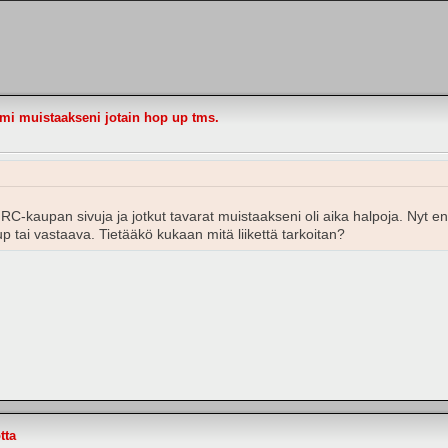
imi muistaakseni jotain hop up tms.
 RC-kaupan sivuja ja jotkut tavarat muistaakseni oli aika halpoja. Nyt 
p tai vastaava. Tietääkö kukaan mitä liikettä tarkoitan?
tta