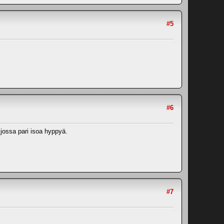
#5
#6
jossa pari isoa hyppyä.
#7