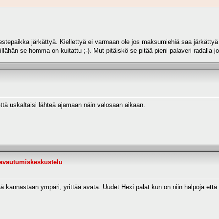
restepaikka järkättyä. Kiellettyä ei varmaan ole jos maksumiehiä saa järkätty
ähän se homma on kuitattu ;-). Mut pitäiskö se pitää pieni palaveri radalla jo
 että uskaltaisi lähteä ajamaan näin valosaan aikaan.
- avautumiskeskustelu
ää kannastaan ympäri, yrittää avata. Uudet Hexi palat kun on niin halpoja että