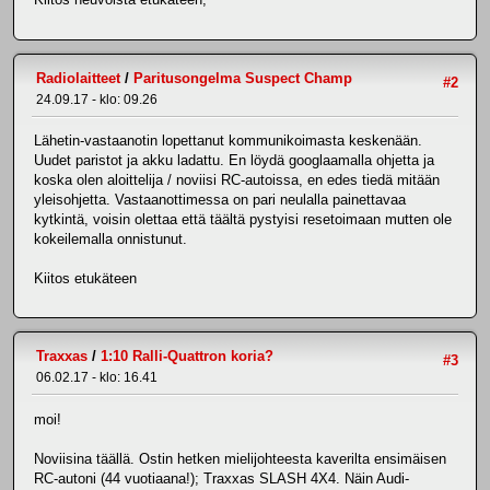
Radiolaitteet
/
Paritusongelma Suspect Champ
#2
24.09.17 - klo: 09.26
Lähetin-vastaanotin lopettanut kommunikoimasta keskenään.
Uudet paristot ja akku ladattu. En löydä googlaamalla ohjetta ja
koska olen aloittelija / noviisi RC-autoissa, en edes tiedä mitään
yleisohjetta. Vastaanottimessa on pari neulalla painettavaa
kytkintä, voisin olettaa että täältä pystyisi resetoimaan mutten ole
kokeilemalla onnistunut.
Kiitos etukäteen
Traxxas
/
1:10 Ralli-Quattron koria?
#3
06.02.17 - klo: 16.41
moi!
Noviisina täällä. Ostin hetken mielijohteesta kaverilta ensimäisen
RC-autoni (44 vuotiaana!); Traxxas SLASH 4X4. Näin Audi-