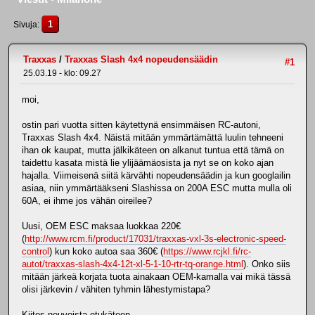
1
Sivuja
Traxxas
/
Traxxas Slash 4x4 nopeudensäädin
#1
25.03.19 - klo: 09.27
moi,
ostin pari vuotta sitten käytettynä ensimmäisen RC-autoni,
Traxxas Slash 4x4. Näistä mitään ymmärtämättä luulin tehneeni
ihan ok kaupat, mutta jälkikäteen on alkanut tuntua että tämä on
taidettu kasata mistä lie ylijäämäosista ja nyt se on koko ajan
hajalla. Viimeisenä siitä kärvähti nopeudensäädin ja kun googlailin
asiaa, niin ymmärtääkseni Slashissa on 200A ESC mutta mulla oli
60A, ei ihme jos vähän oireilee?
Uusi, OEM ESC maksaa luokkaa 220€
(
http://www.rcm.fi/product/17031/traxxas-vxl-3s-electronic-speed-
control
) kun koko autoa saa 360€ (
https://www.rcjkl.fi/rc-
autot/traxxas-slash-4x4-12t-xl-5-1-10-rtr-tq-orange.html
). Onko siis
mitään järkeä korjata tuota ainakaan OEM-kamalla vai mikä tässä
olisi järkevin / vähiten tyhmin lähestymistapa?
Kiitos neuvoista etukäteen,