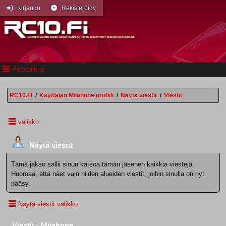
Kirjaudu
Rekisteröidy
Päävalikko
RC10.FI
/
Käyttäjän Miiahone profiili
/
Näytä viestit
/
Viestit
valikko
Näytä viestit
Tämä jakso sallii sinun katsoa tämän jäsenen kaikkia viestejä.
Huomaa, että näet vain niiden alueiden viestit, joihin sinulla on nyt
pääsy.
Näytä viestit valikko
Viestit - Miiahone