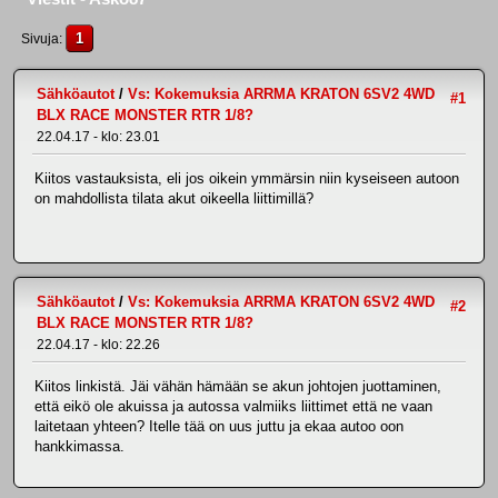
1
Sivuja
Sähköautot
/
Vs: Kokemuksia ARRMA KRATON 6SV2 4WD
#1
BLX RACE MONSTER RTR 1/8?
22.04.17 - klo: 23.01
Kiitos vastauksista, eli jos oikein ymmärsin niin kyseiseen autoon
on mahdollista tilata akut oikeella liittimillä?
Sähköautot
/
Vs: Kokemuksia ARRMA KRATON 6SV2 4WD
#2
BLX RACE MONSTER RTR 1/8?
22.04.17 - klo: 22.26
Kiitos linkistä. Jäi vähän hämään se akun johtojen juottaminen,
että eikö ole akuissa ja autossa valmiiks liittimet että ne vaan
laitetaan yhteen? Itelle tää on uus juttu ja ekaa autoo oon
hankkimassa.