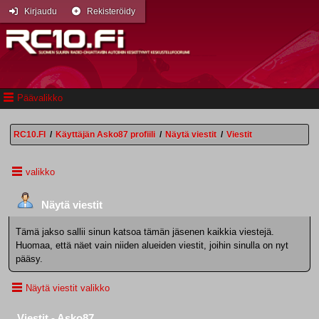
Kirjaudu
Rekisteröidy
Päävalikko
RC10.FI
/
Käyttäjän Asko87 profiili
/
Näytä viestit
/
Viestit
valikko
Näytä viestit
Tämä jakso sallii sinun katsoa tämän jäsenen kaikkia viestejä.
Huomaa, että näet vain niiden alueiden viestit, joihin sinulla on nyt
pääsy.
Näytä viestit valikko
Viestit - Asko87