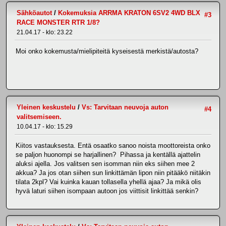
Sähköautot
/
Kokemuksia ARRMA KRATON 6SV2 4WD BLX
#3
RACE MONSTER RTR 1/8?
21.04.17 - klo: 23.22
Moi onko kokemusta/mielipiteitä kyseisestä merkistä/autosta?
Yleinen keskustelu
/
Vs: Tarvitaan neuvoja auton
#4
valitsemiseen.
10.04.17 - klo: 15.29
Kiitos vastauksesta. Entä osaatko sanoo noista moottoreista onko
se paljon huonompi se harjallinen? Pihassa ja kentällä ajattelin
aluksi ajella. Jos valitsen sen isomman niin eks siihen mee 2
akkua? Ja jos otan siihen sun linkittämän lipon niin pitääkö niitäkin
tilata 2kpl? Vai kuinka kauan tollasella yhellä ajaa? Ja mikä olis
hyvä laturi siihen isompaan autoon jos viittisit linkittää senkin?