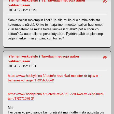
Yleinen keskustelu
/
Vs: Tarvitaan neuvoja auton
#5
valitsemiseen.
10.04.17 - klo: 13.29
Saako noihin molempiin lipot? Ja siis mulla ei ole minkäälaista
kokemusta näistä. Onko toi harjallinen moottori paljon huonompi,
kuin harjaton? Ja mistä tietää kuinka isot akut/lipot autoon voi
laittaa? Ja auto tulis ns peruskäyttöön. Pyörähtääkö toi pienempi
paljon herkemmin ympäri, kun toi iso?
Yleinen keskustelu
/
Tarvitaan neuvoja auton
#6
valitsemiseen.
10.04.17 - klo: 11.51
https://www.hobbylinna.fi/tuote/e-revo-4wd-monster-rtr-tqi-w-o-
batteries--charger/TRX56036-4/
https://www.hobbylinna.fi/tuote/e-revo-1:16-vxl-4wd-rtr-24-tq-med-
tsm/TRX71076-3/
Moi.
Hei osaisko joku sanoa kumpi näistä mun kattomista autoista ois