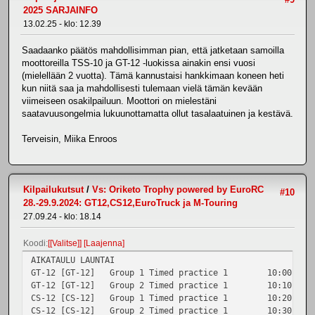
2025 SARJAINFO
13.02.25 - klo: 12.39
Saadaanko päätös mahdollisimman pian, että jatketaan samoilla
moottoreilla TSS-10 ja GT-12 -luokissa ainakin ensi vuosi
(mielellään 2 vuotta). Tämä kannustaisi hankkimaan koneen heti
kun niitä saa ja mahdollisesti tulemaan vielä tämän kevään
viimeiseen osakilpailuun. Moottori on mielestäni
saatavuusongelmia lukuunottamatta ollut tasalaatuinen ja kestävä.
Terveisin, Miika Enroos
Kilpailukutsut
/
Vs: Oriketo Trophy powered by EuroRC
#10
28.-29.9.2024: GT12,CS12,EuroTruck ja M-Touring
27.09.24 - klo: 18.14
Koodi
[Valitse]
Laajenna
AIKATAULU LAUNTAI
GT-12 [GT-12]
Group 1
Timed practice 1
10:00
1
GT-12 [GT-12]
Group 2
Timed practice 1
10:10
1
CS-12 [CS-12]
Group 1
Timed practice 1
10:20
1
CS-12 [CS-12]
Group 2
Timed practice 1
10:30
1