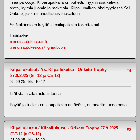
lisää paikkoja. Kilpailupaikalla on buffetti: myynnissä kahvia,
teetä, kylmiä juomia ja makeisia. Kilpailupaikan läheisyydessä St1
Oriketo, jossa mahdollisuus ruokailuun.
Sisäjalkineiden käyttö kilpailupaikalla toivottavaa!
Lisätiedot:
pienoisautokeskus.fi
pienoisautokeskus@gmail.com
Kilpailukutsut
/
Vs: Kilpailukutsu - Oriketo Trophy
#4
27.9.2025 (GT-12 ja CS-12)
25.09.25 - klo: 10.12
Erälista ja aikataulu liitteenä.
Pöytiä ja tuoleja on kisapaikalla riittävästi, ei tarvetta tuoda omia.
Kilpailukutsut
/
Kilpailukutsu - Oriketo Trophy 27.9.2025
#5
(GT-12 ja CS-12)