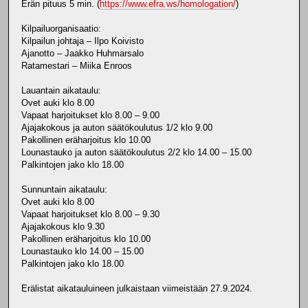
Erän pituus 5 min. (
https://www.efra.ws/homologation/
)
Kilpailuorganisaatio:
Kilpailun johtaja – Ilpo Koivisto
Ajanotto – Jaakko Huhmarsalo
Ratamestari – Miika Enroos
Lauantain aikataulu:
Ovet auki klo 8.00
Vapaat harjoitukset klo 8.00 – 9.00
Ajajakokous ja auton säätökoulutus 1/2 klo 9.00
Pakollinen eräharjoitus klo 10.00
Lounastauko ja auton säätökoulutus 2/2 klo 14.00 – 15.00
Palkintojen jako klo 18.00
Sunnuntain aikataulu:
Ovet auki klo 8.00
Vapaat harjoitukset klo 8.00 – 9.30
Ajajakokous klo 9.30
Pakollinen eräharjoitus klo 10.00
Lounastauko klo 14.00 – 15.00
Palkintojen jako klo 18.00
Erälistat aikatauluineen julkaistaan viimeistään 27.9.2024.