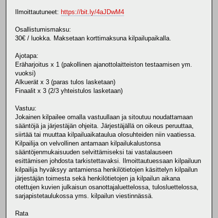
Ilmoittautuneet:
https://bit.ly/4aJDwM4
Osallistumismaksu:
30€ / luokka. Maksetaan korttimaksuna kilpailupaikalla.
Ajotapa:
Eräharjoitus x 1 (pakollinen ajanottolaitteiston testaamisen ym.
vuoksi)
Alkuerät x 3 (paras tulos lasketaan)
Finaalit x 3 (2/3 yhteistulos lasketaan)
Vastuu:
Jokainen kilpailee omalla vastuullaan ja sitoutuu noudattamaan
sääntöjä ja järjestäjän ohjeita. Järjestäjällä on oikeus peruuttaa,
siirtää tai muuttaa kilpailuaikataulua olosuhteiden niin vaatiessa.
Kilpailija on velvollinen antamaan kilpailukalustonsa
sääntöjenmukaisuuden selvittämiseksi tai vastalauseen
esittämisen johdosta tarkistettavaksi. Ilmoittautuessaan kilpailuun
kilpailija hyväksyy antamiensa henkilötietojen käsittelyn kilpailun
järjestäjän toimesta sekä henkilötietojen ja kilpailun aikana
otettujen kuvien julkaisun osanottajaluettelossa, tulosluettelossa,
sarjapistetaulukossa yms. kilpailun viestinnässä.
Rata