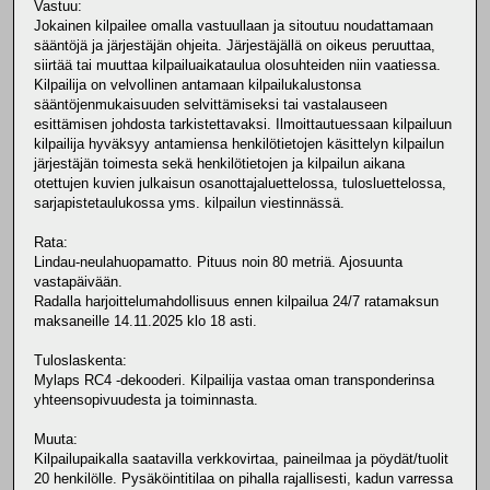
Vastuu:
Jokainen kilpailee omalla vastuullaan ja sitoutuu noudattamaan
sääntöjä ja järjestäjän ohjeita. Järjestäjällä on oikeus peruuttaa,
siirtää tai muuttaa kilpailuaikataulua olosuhteiden niin vaatiessa.
Kilpailija on velvollinen antamaan kilpailukalustonsa
sääntöjenmukaisuuden selvittämiseksi tai vastalauseen
esittämisen johdosta tarkistettavaksi. Ilmoittautuessaan kilpailuun
kilpailija hyväksyy antamiensa henkilötietojen käsittelyn kilpailun
järjestäjän toimesta sekä henkilötietojen ja kilpailun aikana
otettujen kuvien julkaisun osanottajaluettelossa, tulosluettelossa,
sarjapistetaulukossa yms. kilpailun viestinnässä.
Rata:
Lindau-neulahuopamatto. Pituus noin 80 metriä. Ajosuunta
vastapäivään.
Radalla harjoittelumahdollisuus ennen kilpailua 24/7 ratamaksun
maksaneille 14.11.2025 klo 18 asti.
Tuloslaskenta:
Mylaps RC4 -dekooderi. Kilpailija vastaa oman transponderinsa
yhteensopivuudesta ja toiminnasta.
Muuta:
Kilpailupaikalla saatavilla verkkovirtaa, paineilmaa ja pöydät/tuolit
20 henkilölle. Pysäköintitilaa on pihalla rajallisesti, kadun varressa