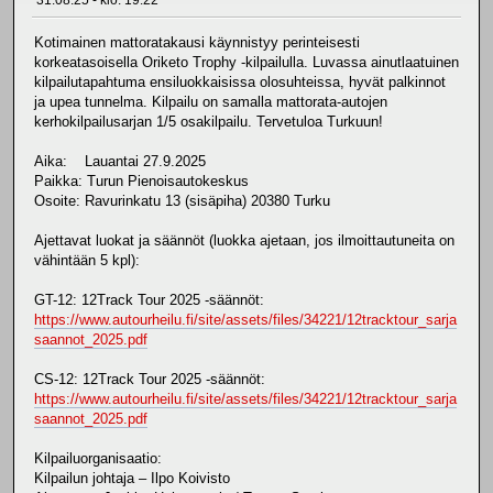
31.08.25 - klo: 19.22
Kotimainen mattoratakausi käynnistyy perinteisesti
korkeatasoisella Oriketo Trophy -kilpailulla. Luvassa ainutlaatuinen
kilpailutapahtuma ensiluokkaisissa olosuhteissa, hyvät palkinnot
ja upea tunnelma. Kilpailu on samalla mattorata-autojen
kerhokilpailusarjan 1/5 osakilpailu. Tervetuloa Turkuun!
Aika: Lauantai 27.9.2025
Paikka: Turun Pienoisautokeskus
Osoite: Ravurinkatu 13 (sisäpiha) 20380 Turku
Ajettavat luokat ja säännöt (luokka ajetaan, jos ilmoittautuneita on
vähintään 5 kpl):
GT-12: 12Track Tour 2025 -säännöt:
https://www.autourheilu.fi/site/assets/files/34221/12tracktour_sarja
saannot_2025.pdf
CS-12: 12Track Tour 2025 -säännöt:
https://www.autourheilu.fi/site/assets/files/34221/12tracktour_sarja
saannot_2025.pdf
Kilpailuorganisaatio:
Kilpailun johtaja – Ilpo Koivisto