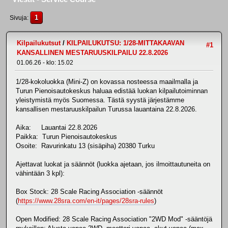
1
Sivuja
Kilpailukutsut
/
KILPAILUKUTSU: 1/28-MITTAKAAVAN
#1
KANSALLINEN MESTARUUSKILPAILU 22.8.2026
01.06.26 - klo: 15.02
1/28-kokoluokka (Mini-Z) on kovassa nosteessa maailmalla ja
Turun Pienoisautokeskus haluaa edistää luokan kilpailutoiminnan
yleistymistä myös Suomessa. Tästä syystä järjestämme
kansallisen mestaruuskilpailun Turussa lauantaina 22.8.2026.
Aika: Lauantai 22.8.2026
Paikka: Turun Pienoisautokeskus
Osoite: Ravurinkatu 13 (sisäpiha) 20380 Turku
Ajettavat luokat ja säännöt (luokka ajetaan, jos ilmoittautuneita on
vähintään 3 kpl):
Box Stock: 28 Scale Racing Association -säännöt
(
https://www.28sra.com/en-it/pages/28sra-rules
)
Open Modified: 28 Scale Racing Association "2WD Mod" -sääntöjä