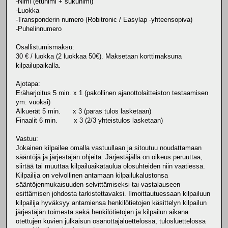
-Nimi (etunimi + sukunimi)
-Luokka
-Transponderin numero (Robitronic / Easylap -yhteensopiva)
-Puhelinnumero
Osallistumismaksu:
30 € / luokka (2 luokkaa 50€). Maksetaan korttimaksuna
kilpailupaikalla.
Ajotapa:
Eräharjoitus 5 min. x 1 (pakollinen ajanottolaitteiston testaamisen
ym. vuoksi)
Alkuerät 5 min. x 3 (paras tulos lasketaan)
Finaalit 6 min. x 3 (2/3 yhteistulos lasketaan)
Vastuu:
Jokainen kilpailee omalla vastuullaan ja sitoutuu noudattamaan
sääntöjä ja järjestäjän ohjeita. Järjestäjällä on oikeus peruuttaa,
siirtää tai muuttaa kilpailuaikataulua olosuhteiden niin vaatiessa.
Kilpailija on velvollinen antamaan kilpailukalustonsa
sääntöjenmukaisuuden selvittämiseksi tai vastalauseen
esittämisen johdosta tarkistettavaksi. Ilmoittautuessaan kilpailuun
kilpailija hyväksyy antamiensa henkilötietojen käsittelyn kilpailun
järjestäjän toimesta sekä henkilötietojen ja kilpailun aikana
otettujen kuvien julkaisun osanottajaluettelossa, tulosluettelossa