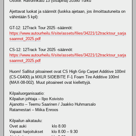
Osoite: Ravurinkatu 13 (sisäpiha) 20380 Turku
Ajettavat luokat ja säännöt (luokka ajetaan, jos ilmoittautuneita on
vähintään 5 kpl):
GT-12: 12Track Tour 2025 -säännöt:
https://www.autourheilu.fi/site/assets/files/34221/12tracktour_sarja
saannot_2025.pdf
CS-12: 12Track Tour 2025 -säännöt:
https://www.autourheilu.fi/site/assets/files/34221/12tracktour_sarja
saannot_2025.pdf
Huom! Sallitut pitoaineet ovat CS High Grip Carpet Additive 100ml
(CS-C6400) ja MXLR SIDEBITE F-1 Foam Tire Additive 100ml
(MAX-08-002). Muut pitoaineet ovat kiellettyjä.
Kilpailuorganisaatio:
Kilpailun johtaja – Ilpo Koivisto
Ajanotto – Teemu Saarinen / Jaakko Huhmarsalo
Ratamestari – Miika Enroos
Kilpailun aikataulu:
Ovet auki klo 8.00
Vapaat harjoitukset klo 8.00 – 9.30