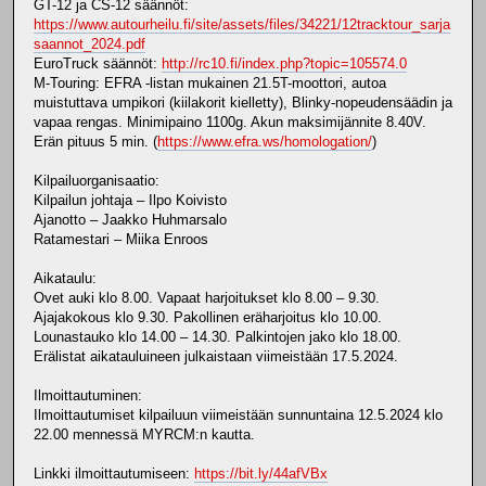
GT-12 ja CS-12 säännöt:
https://www.autourheilu.fi/site/assets/files/34221/12tracktour_sarja
saannot_2024.pdf
EuroTruck säännöt:
http://rc10.fi/index.php?topic=105574.0
M-Touring: EFRA -listan mukainen 21.5T-moottori, autoa
muistuttava umpikori (kiilakorit kielletty), Blinky-nopeudensäädin ja
vapaa rengas. Minimipaino 1100g. Akun maksimijännite 8.40V.
Erän pituus 5 min. (
https://www.efra.ws/homologation/
)
Kilpailuorganisaatio:
Kilpailun johtaja – Ilpo Koivisto
Ajanotto – Jaakko Huhmarsalo
Ratamestari – Miika Enroos
Aikataulu:
Ovet auki klo 8.00. Vapaat harjoitukset klo 8.00 – 9.30.
Ajajakokous klo 9.30. Pakollinen eräharjoitus klo 10.00.
Lounastauko klo 14.00 – 14.30. Palkintojen jako klo 18.00.
Erälistat aikatauluineen julkaistaan viimeistään 17.5.2024.
Ilmoittautuminen:
Ilmoittautumiset kilpailuun viimeistään sunnuntaina 12.5.2024 klo
22.00 mennessä MYRCM:n kautta.
Linkki ilmoittautumiseen:
https://bit.ly/44afVBx