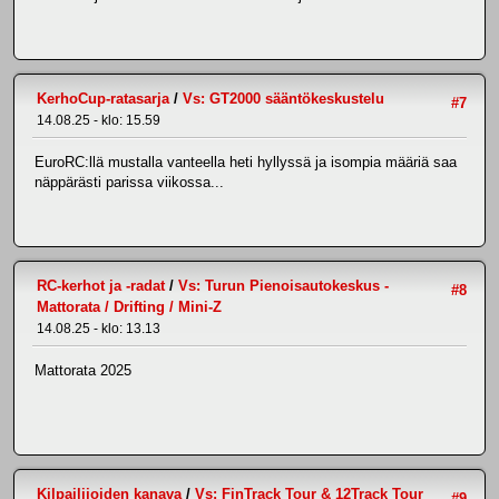
KerhoCup-ratasarja
/
Vs: GT2000 sääntökeskustelu
#7
14.08.25 - klo: 15.59
EuroRC:llä mustalla vanteella heti hyllyssä ja isompia määriä saa
näppärästi parissa viikossa...
RC-kerhot ja -radat
/
Vs: Turun Pienoisautokeskus -
#8
Mattorata / Drifting / Mini-Z
14.08.25 - klo: 13.13
Mattorata 2025
Kilpailijoiden kanava
/
Vs: FinTrack Tour & 12Track Tour
#9