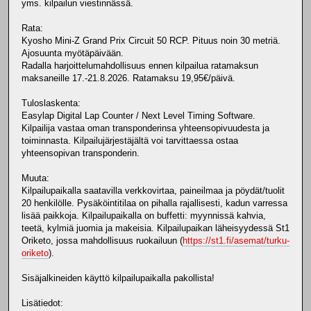
yms. kilpailun viestinnässä.
Rata:
Kyosho Mini-Z Grand Prix Circuit 50 RCP. Pituus noin 30 metriä.
Ajosuunta myötäpäivään.
Radalla harjoittelumahdollisuus ennen kilpailua ratamaksun
maksaneille 17.-21.8.2026. Ratamaksu 19,95€/päivä.
Tuloslaskenta:
Easylap Digital Lap Counter / Next Level Timing Software.
Kilpailija vastaa oman transponderinsa yhteensopivuudesta ja
toiminnasta. Kilpailujärjestäjältä voi tarvittaessa ostaa
yhteensopivan transponderin.
Muuta:
Kilpailupaikalla saatavilla verkkovirtaa, paineilmaa ja pöydät/tuolit
20 henkilölle. Pysäköintitilaa on pihalla rajallisesti, kadun varressa
lisää paikkoja. Kilpailupaikalla on buffetti: myynnissä kahvia,
teetä, kylmiä juomia ja makeisia. Kilpailupaikan läheisyydessä St1
Oriketo, jossa mahdollisuus ruokailuun (
https://st1.fi/asemat/turku-
oriketo
).
Sisäjalkineiden käyttö kilpailupaikalla pakollista!
Lisätiedot: