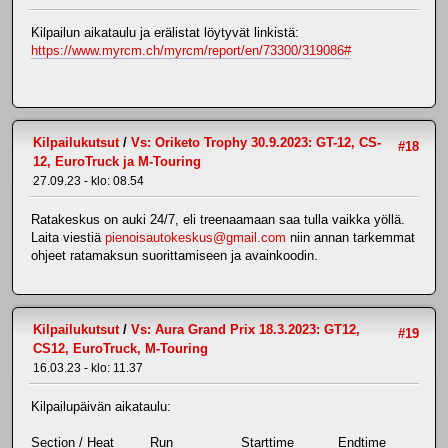
Kilpailun aikataulu ja erälistat löytyvät linkistä:
https://www.myrcm.ch/myrcm/report/en/73300/319086#
Kilpailukutsut
/
Vs: Oriketo Trophy 30.9.2023: GT-12, CS-
#18
12, EuroTruck ja M-Touring
27.09.23 - klo: 08.54
Ratakeskus on auki 24/7, eli treenaamaan saa tulla vaikka yöllä.
Laita viestiä
pienoisautokeskus@gmail.com
niin annan tarkemmat
ohjeet ratamaksun suorittamiseen ja avainkoodin.
Kilpailukutsut
/
Vs: Aura Grand Prix 18.3.2023: GT12,
#19
CS12, EuroTruck, M-Touring
16.03.23 - klo: 11.37
Kilpailupäivän aikataulu:
Section / Heat Run Starttime Endtime