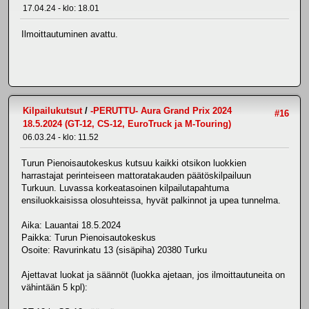
17.04.24 - klo: 18.01
Ilmoittautuminen avattu.
Kilpailukutsut
/
-PERUTTU- Aura Grand Prix 2024
#16
18.5.2024 (GT-12, CS-12, EuroTruck ja M-Touring)
06.03.24 - klo: 11.52
Turun Pienoisautokeskus kutsuu kaikki otsikon luokkien
harrastajat perinteiseen mattoratakauden päätöskilpailuun
Turkuun. Luvassa korkeatasoinen kilpailutapahtuma
ensiluokkaisissa olosuhteissa, hyvät palkinnot ja upea tunnelma.
Aika: Lauantai 18.5.2024
Paikka: Turun Pienoisautokeskus
Osoite: Ravurinkatu 13 (sisäpiha) 20380 Turku
Ajettavat luokat ja säännöt (luokka ajetaan, jos ilmoittautuneita on
vähintään 5 kpl):