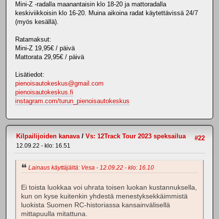
Mini-Z -radalla maanantaisin klo 18-20 ja mattoradalla
keskiviikkoisin klo 16-20. Muina aikoina radat käytettävissä 24/7
(myös kesällä).
Ratamaksut:
Mini-Z 19,95€ / päivä
Mattorata 29,95€ / päivä
Lisätiedot:
pienoisautokeskus@gmail.com
pienoisautokeskus.fi
instagram.com/turun_pienoisautokeskus
Kilpailijoiden kanava
/
Vs: 12Track Tour 2023 speksailua
#22
12.09.22 - klo: 16.51
Lainaus käyttäjältä: Vesa - 12.09.22 - klo: 16.10
Ei toista luokkaa voi uhrata toisen luokan kustannuksella,
kun on kyse kuitenkin yhdestä menestyksekkäimmistä
luokista Suomen RC-historiassa kansainvälisellä
mittapuulla mitattuna.