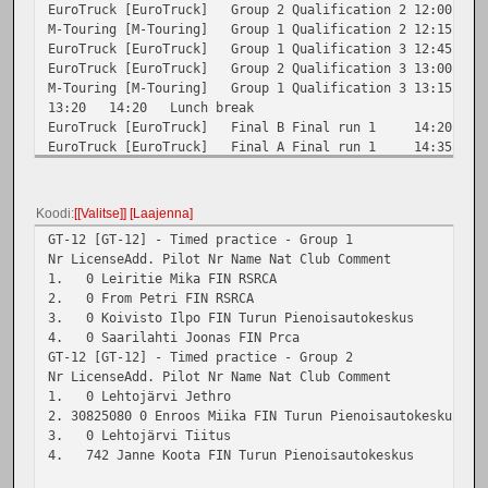
EuroTruck [EuroTruck]
Group 2
Qualification 2
12:00
1
GT-12 [GT-12]
Final B
Final run 3
17:00
17:05
M-Touring [M-Touring]
Group 1
Qualification 2
12:15
1
GT-12 [GT-12]
Final A
Final run 3
17:10
17:15
EuroTruck [EuroTruck]
Group 1
Qualification 3
12:45
1
CS-12 [CS-12]
Final B
Final run 3
17:20
17:28
EuroTruck [EuroTruck]
Group 2
Qualification 3
13:00
1
CS-12 [CS-12]
Final A
Final run 3
17:30
17:38
M-Touring [M-Touring]
Group 1
Qualification 3
13:15
1
13:20
14:20
Lunch break
EuroTruck [EuroTruck]
Final B
Final run 1
14:20
1
EuroTruck [EuroTruck]
Final A
Final run 1
14:35
1
M-Touring [M-Touring]
Final A
Final run 1
14:50
1
EuroTruck [EuroTruck]
Final B
Final run 2
15:20
1
EuroTruck [EuroTruck]
Final A
Final run 2
15:35
1
Koodi
[Valitse]
Laajenna
M-Touring [M-Touring]
Final A
Final run 2
15:50
1
GT-12 [GT-12] - Timed practice - Group 1
EuroTruck [EuroTruck]
Final B
Final run 3
16:20
1
Nr LicenseAdd. Pilot Nr Name Nat Club Comment
EuroTruck [EuroTruck]
Final A
Final run 3
16:35
1
1. 0 Leiritie Mika FIN RSRCA
M-Touring [M-Touring]
Final A
Final run 3
16:50
1
2. 0 From Petri FIN RSRCA
3. 0 Koivisto Ilpo FIN Turun Pienoisautokeskus
4. 0 Saarilahti Joonas FIN Prca
GT-12 [GT-12] - Timed practice - Group 2
Nr LicenseAdd. Pilot Nr Name Nat Club Comment
1. 0 Lehtojärvi Jethro
2. 30825080 0 Enroos Miika FIN Turun Pienoisautokeskus
3. 0 Lehtojärvi Tiitus
4. 742 Janne Koota FIN Turun Pienoisautokeskus