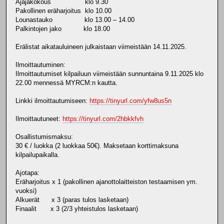
Ajajakokous klo 9.30
Pakollinen eräharjoitus klo 10.00
Lounastauko klo 13.00 – 14.00
Palkintojen jako klo 18.00
Erälistat aikatauluineen julkaistaan viimeistään 14.11.2025.
Ilmoittautuminen:
Ilmoittautumiset kilpailuun viimeistään sunnuntaina 9.11.2025 klo
22.00 mennessä MYRCM:n kautta.
Linkki ilmoittautumiseen:
https://tinyurl.com/yfw8us5n
Ilmoittautuneet:
https://tinyurl.com/2hbkkfvh
Osallistumismaksu:
30 € / luokka (2 luokkaa 50€). Maksetaan korttimaksuna
kilpailupaikalla.
Ajotapa:
Eräharjoitus x 1 (pakollinen ajanottolaitteiston testaamisen ym.
vuoksi)
Alkuerät x 3 (paras tulos lasketaan)
Finaalit x 3 (2/3 yhteistulos lasketaan)