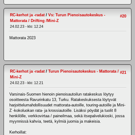
RC-kerhot ja -radat
/
Vs: Turun Pienoisautokeskus -
#20
Mattorata / Drifting /Mini-Z
24.02.23 - klo: 12.24
Mattorata 2023
RC-kerhot ja -radat
/
Turun Pienoisautokeskus - Mattorata /
#21
Mini-Z
24.02.23 - klo: 12.21
Varsinais-Suomen hienoin pienoisautoilun ratakeskus löytyy
osoitteesta Ravurinkatu 13, Turku. Ratakeskuksesta löytyvät
harjoittelumahdollisuudet mattorata-autoille, touring-autoille ja Mini-
Z -kokoluokan rata- ja krossiautoille. Lisäksi pöydät ja tuolit 8
henkilölle, verkkovirtaa / paineilmaa, sekä itsepalvelukioski, jossa
myynnissä kahvia, teetä, kylmiä juomia ja makeisia.
Kerhoillat: