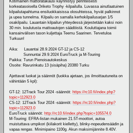
Kotimainen mattoratakausi käynnistyy perinteisesti
1. 0 Honkanen Markku FIN *HOKE*
korkeatasoisella Oriketo Trophy -kilpailulla. Luvassa ainutlaatuinen
2. 0 Sukanen Kimmo FIN Deviam RCRT
kilpailutapahtuma ensiluokkaisissa olosuhteissa, hyvät palkinnot
3. 21655612 0 Honkasalo Martti FIN Vihdin UA
ja upea tunnelma. Kilpailu on samalla kerhokilpailusarjan 1/5
4. 0 Maula Mikko FIN RSRCA
osakilpailu. Lauantain kilpailun yhteydessä järjestetään kaksi noin
5. 0 Laine Sami-Pekka FIN Fullspeed RC Ry
30 min. koulutusta mattoautojen säädöistä. Kouluttajana toimii
kansainvälisen tason kuljettaja Teemu Saarinen. Tervetuloa
M-Touring [M-Touring] - Timed practice - Group 1
Turkuun!
Nr LicenseAdd. Pilot Nr Name Nat Club Comment
1. 30825080 0 Enroos Miika FIN Turun Pienoisautokeskus
Aika: Lauantai 28.9.2024 GT-12 ja CS-12
2. 0 Huhmarsalo Jaakko FIN VUA
Sunnuntai 29.9.2024 EuroTruck ja M-Touring
3. 0 Maula Mikko FIN RSRCA
Paikka: Turun Pienoisautokeskus
Osoite: Ravurinkatu 13 (sisäpiha) 20380 Turku
Ajettavat luokat ja säännöt (luokka ajetaan, jos ilmoittautuneita on
vähintään 5 kpl):
GT-12: 12Track Tour 2024 -säännöt:
https://rc10.fi/index.php?
topic=112923.0
CS-12: 12Track Tour 2024 -säännöt:
https://rc10.fi/index.php?
topic=112923.0
EuroTruck säännöt:
http://rc10.fi/index.php?topic=105574.0
M-Touring: EFRA-listan mukainen 21.5T-moottori, autoa
muistuttava umpikori (kiilakorit kielletty), blinky-nopeudensäädin ja
vapaa rengas. Minimipaino 1100g. Akun maksimijännite 8.40V.