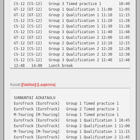
CS-12 [CS-12]
Group 3
Timed practice 1
10:40
1
GT-12 [GT-12]
Group 1
Qualification 1
11:00
11:05
GT-12 [GT-12]
Group 2
Qualification 1
11:10
11:15
CS-12 [CS-12]
Group 1
Qualification 1
11:20
11:28
CS-12 [CS-12]
Group 2
Qualification 1
11:30
11:38
CS-12 [CS-12]
Group 3
Qualification 1
11:40
11:48
GT-12 [GT-12]
Group 1
Qualification 2
12:00
12:05
GT-12 [GT-12]
Group 2
Qualification 2
12:10
12:15
CS-12 [CS-12]
Group 1
Qualification 2
12:20
12:28
CS-12 [CS-12]
Group 2
Qualification 2
12:30
12:38
CS-12 [CS-12]
Group 3
Qualification 2
12:40
12:48
12:48
14:00
Lunch break
GT-12 [GT-12]
Group 1
Qualification 3
14:00
14:05
GT-12 [GT-12]
Group 2
Qualification 3
14:10
14:15
CS-12 [CS-12]
Group 1
Qualification 3
14:20
14:28
Koodi
[Valitse]
Laajenna
CS-12 [CS-12]
Group 2
Qualification 3
14:30
14:38
CS-12 [CS-12]
Group 3
Qualification 3
14:40
14:48
SUNNUNTAI AIKATAULU
GT-12 [GT-12]
Final B
Final run 1
15:00
15:05
EuroTruck [EuroTruck]
Group 1
Timed practice 1
1
GT-12 [GT-12]
Final A
Final run 1
15:10
15:15
EuroTruck [EuroTruck]
Group 2
Timed practice 1
1
CS-12 [CS-12]
Final B
Final run 1
15:20
15:28
M-Touring [M-Touring]
Group 1
Timed practice 1
1
CS-12 [CS-12]
Final A
Final run 1
15:30
15:38
EuroTruck [EuroTruck]
Group 1
Qualification 1
10:45
1
GT-12 [GT-12]
Final B
Final run 2
16:00
16:05
EuroTruck [EuroTruck]
Group 2
Qualification 1
11:00
1
GT-12 [GT-12]
Final A
Final run 2
16:10
16:15
M-Touring [M-Touring]
Group 1
Qualification 1
11:15
1
CS-12 [CS-12]
Final B
Final run 2
16:20
16:28
EuroTruck [EuroTruck]
Group 1
Qualification 2
11:45
1
CS-12 [CS-12]
Final A
Final run 2
16:30
16:38