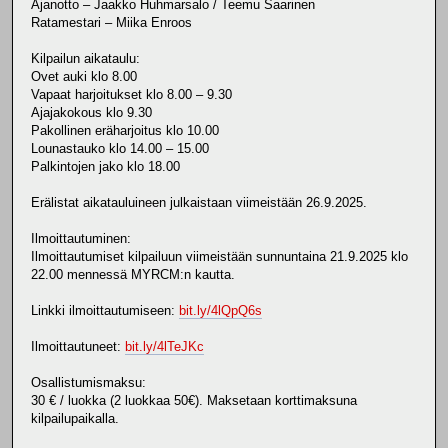
Ajanotto – Jaakko Huhmarsalo / Teemu Saarinen
Ratamestari – Miika Enroos
Kilpailun aikataulu:
Ovet auki klo 8.00
Vapaat harjoitukset klo 8.00 – 9.30
Ajajakokous klo 9.30
Pakollinen eräharjoitus klo 10.00
Lounastauko klo 14.00 – 15.00
Palkintojen jako klo 18.00
Erälistat aikatauluineen julkaistaan viimeistään 26.9.2025.
Ilmoittautuminen:
Ilmoittautumiset kilpailuun viimeistään sunnuntaina 21.9.2025 klo
22.00 mennessä MYRCM:n kautta.
Linkki ilmoittautumiseen:
bit.ly/4lQpQ6s
Ilmoittautuneet:
bit.ly/4lTeJKc
Osallistumismaksu:
30 € / luokka (2 luokkaa 50€). Maksetaan korttimaksuna
kilpailupaikalla.