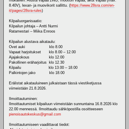
mukaillen: Alusta vapaa 2WD, moottori vapaa, akut vapaa (max.
8.40V), lexan- ja muovikorit sallittu. (
https://www.28sra.com/en-
it/pages/28sra-rules
)
Kilpailuorganisaatio:
Kilpailun johtaja – Antti Nurmi
Ratamestari – Miika Enroos
Kilpailun alustava aikataulu:
Ovet auki klo 8.00
Vapaat harjoitukset klo 8.00 – 12.00
Ajajakokous klo 12.00
Pakollinen eräharjoitus klo 12.30
Kilpailu klo 13.00 – 18.00
Palkintojen jako klo 18.00
Erälistat aikatauluineen julkaistaan tässä viestiketjussa
viimeistään 21.8.2026.
Ilmoittautuminen:
Ilmoittautumiset kilpailuun viimeistään sunnuntaina 16.8.2026 klo
22.00 mennessä. Ilmoittaudu sähköpostilla osoitteeseen
pienoisautokeskus@gmail.com
Ilmoittautumiseen vaadittavat tiedot: