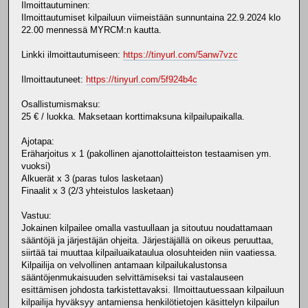
Ilmoittautuminen:
Ilmoittautumiset kilpailuun viimeistään sunnuntaina 22.9.2024 klo
22.00 mennessä MYRCM:n kautta.
Linkki ilmoittautumiseen:
https://tinyurl.com/5anw7vzc
Ilmoittautuneet:
https://tinyurl.com/5f924b4c
Osallistumismaksu:
25 € / luokka. Maksetaan korttimaksuna kilpailupaikalla.
Ajotapa:
Eräharjoitus x 1 (pakollinen ajanottolaitteiston testaamisen ym.
vuoksi)
Alkuerät x 3 (paras tulos lasketaan)
Finaalit x 3 (2/3 yhteistulos lasketaan)
Vastuu:
Jokainen kilpailee omalla vastuullaan ja sitoutuu noudattamaan
sääntöjä ja järjestäjän ohjeita. Järjestäjällä on oikeus peruuttaa,
siirtää tai muuttaa kilpailuaikataulua olosuhteiden niin vaatiessa.
Kilpailija on velvollinen antamaan kilpailukalustonsa
sääntöjenmukaisuuden selvittämiseksi tai vastalauseen
esittämisen johdosta tarkistettavaksi. Ilmoittautuessaan kilpailuun
kilpailija hyväksyy antamiensa henkilötietojen käsittelyn kilpailun