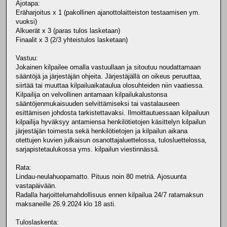
Ajotapa:
Eräharjoitus x 1 (pakollinen ajanottolaitteiston testaamisen ym.
vuoksi)
Alkuerät x 3 (paras tulos lasketaan)
Finaalit x 3 (2/3 yhteistulos lasketaan)
Vastuu:
Jokainen kilpailee omalla vastuullaan ja sitoutuu noudattamaan
sääntöjä ja järjestäjän ohjeita. Järjestäjällä on oikeus peruuttaa,
siirtää tai muuttaa kilpailuaikataulua olosuhteiden niin vaatiessa.
Kilpailija on velvollinen antamaan kilpailukalustonsa
sääntöjenmukaisuuden selvittämiseksi tai vastalauseen
esittämisen johdosta tarkistettavaksi. Ilmoittautuessaan kilpailuun
kilpailija hyväksyy antamiensa henkilötietojen käsittelyn kilpailun
järjestäjän toimesta sekä henkilötietojen ja kilpailun aikana
otettujen kuvien julkaisun osanottajaluettelossa, tulosluettelossa,
sarjapistetaulukossa yms. kilpailun viestinnässä.
Rata:
Lindau-neulahuopamatto. Pituus noin 80 metriä. Ajosuunta
vastapäivään.
Radalla harjoittelumahdollisuus ennen kilpailua 24/7 ratamaksun
maksaneille 26.9.2024 klo 18 asti.
Tuloslaskenta: