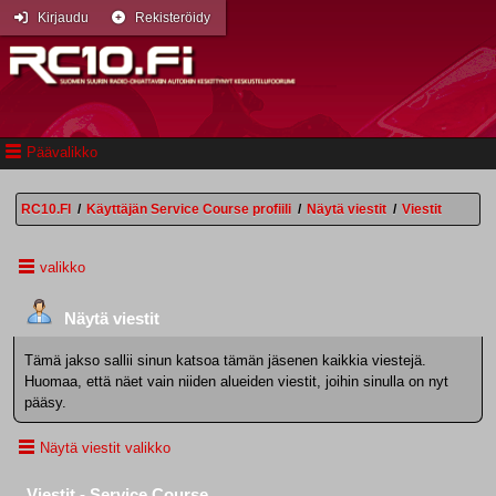
Kirjaudu
Rekisteröidy
Päävalikko
RC10.FI
/
Käyttäjän Service Course profiili
/
Näytä viestit
/
Viestit
valikko
Näytä viestit
Tämä jakso sallii sinun katsoa tämän jäsenen kaikkia viestejä.
Huomaa, että näet vain niiden alueiden viestit, joihin sinulla on nyt
pääsy.
Näytä viestit valikko
Viestit - Service Course