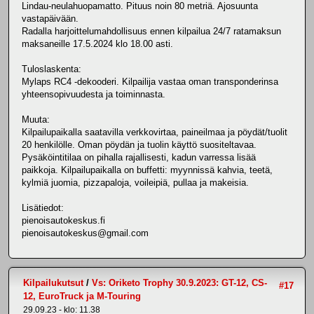
Lindau-neulahuopamatto. Pituus noin 80 metriä. Ajosuunta
vastapäivään.
Radalla harjoittelumahdollisuus ennen kilpailua 24/7 ratamaksun
maksaneille 17.5.2024 klo 18.00 asti.
Tuloslaskenta:
Mylaps RC4 -dekooderi. Kilpailija vastaa oman transponderinsa
yhteensopivuudesta ja toiminnasta.
Muuta:
Kilpailupaikalla saatavilla verkkovirtaa, paineilmaa ja pöydät/tuolit
20 henkilölle. Oman pöydän ja tuolin käyttö suositeltavaa.
Pysäköintitilaa on pihalla rajallisesti, kadun varressa lisää
paikkoja. Kilpailupaikalla on buffetti: myynnissä kahvia, teetä,
kylmiä juomia, pizzapaloja, voileipiä, pullaa ja makeisia.
Lisätiedot:
pienoisautokeskus.fi
pienoisautokeskus@gmail.com
Kilpailukutsut
/
Vs: Oriketo Trophy 30.9.2023: GT-12, CS-
#17
12, EuroTruck ja M-Touring
29.09.23 - klo: 11.38