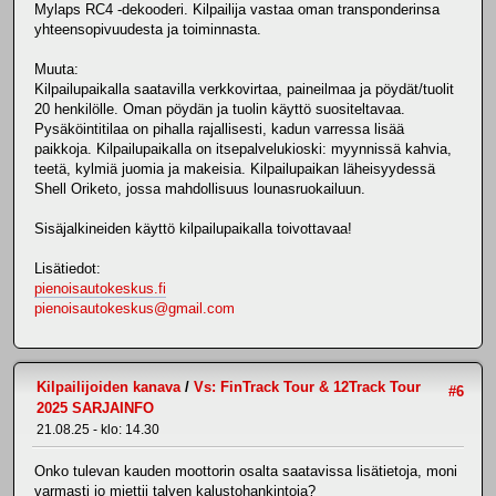
Mylaps RC4 -dekooderi. Kilpailija vastaa oman transponderinsa
yhteensopivuudesta ja toiminnasta.
Muuta:
Kilpailupaikalla saatavilla verkkovirtaa, paineilmaa ja pöydät/tuolit
20 henkilölle. Oman pöydän ja tuolin käyttö suositeltavaa.
Pysäköintitilaa on pihalla rajallisesti, kadun varressa lisää
paikkoja. Kilpailupaikalla on itsepalvelukioski: myynnissä kahvia,
teetä, kylmiä juomia ja makeisia. Kilpailupaikan läheisyydessä
Shell Oriketo, jossa mahdollisuus lounasruokailuun.
Sisäjalkineiden käyttö kilpailupaikalla toivottavaa!
Lisätiedot:
pienoisautokeskus.fi
pienoisautokeskus@gmail.com
Kilpailijoiden kanava
/
Vs: FinTrack Tour & 12Track Tour
#6
2025 SARJAINFO
21.08.25 - klo: 14.30
Onko tulevan kauden moottorin osalta saatavissa lisätietoja, moni
varmasti jo miettii talven kalustohankintoja?