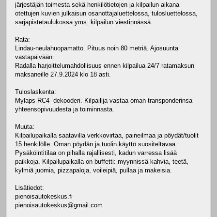
järjestäjän toimesta sekä henkilötietojen ja kilpailun aikana
otettujen kuvien julkaisun osanottajaluettelossa, tulosluettelossa,
sarjapistetaulukossa yms. kilpailun viestinnässä.
Rata:
Lindau-neulahuopamatto. Pituus noin 80 metriä. Ajosuunta
vastapäivään.
Radalla harjoittelumahdollisuus ennen kilpailua 24/7 ratamaksun
maksaneille 27.9.2024 klo 18 asti.
Tuloslaskenta:
Mylaps RC4 -dekooderi. Kilpailija vastaa oman transponderinsa
yhteensopivuudesta ja toiminnasta.
Muuta:
Kilpailupaikalla saatavilla verkkovirtaa, paineilmaa ja pöydät/tuolit
15 henkilölle. Oman pöydän ja tuolin käyttö suositeltavaa.
Pysäköintitilaa on pihalla rajallisesti, kadun varressa lisää
paikkoja. Kilpailupaikalla on buffetti: myynnissä kahvia, teetä,
kylmiä juomia, pizzapaloja, voileipiä, pullaa ja makeisia.
Lisätiedot:
pienoisautokeskus.fi
pienoisautokeskus@gmail.com