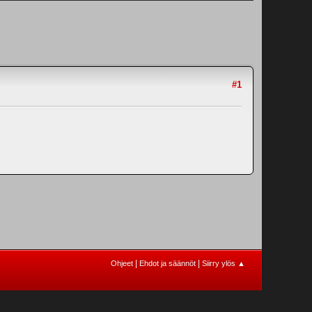
#1
|
|
Ohjeet
Ehdot ja säännöt
Siirry ylös ▲