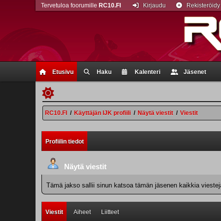
Tervetuloa foorumille
RC10.FI
Kirjaudu
Rekisteröidy
Etusivu
Haku
Kalenteri
Jäsenet
RC10.FI
/
Käyttäjän IJK profiili
/
Näytä viestit
/
Viestit
Profiilin tiedot
Näytä viestit
Tämä jakso sallii sinun katsoa tämän jäsenen kaikkia viestejä.
Viestit
Aiheet
Liitteet