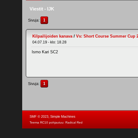
Viestit - IJK
1
Sivuja
Kilpailijoiden kanava
/
Vs: Short Course Summer Cup 20
04.07.19 - klo: 18.28
Ismo Kari SC2
1
Sivuja
,
SMF © 2023
Simple Machines
Teema RC10 pohjautuu:
Radical Red