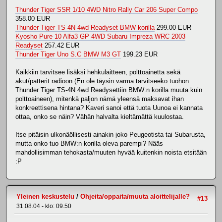
Thunder Tiger SSR 1/10 4WD Nitro Rally Car 206 Super Compo
358.00 EUR
Thunder Tiger TS-4N 4wd Readyset BMW korilla
299.00 EUR
Kyosho Pure 10 Alfa3 GP 4WD Subaru Impreza WRC 2003
Readyset
257.42 EUR
Thunder Tiger Uno S.C BMW M3 GT
199.23 EUR
Kaikkiin tarvitsee lisäksi hehkulaitteen, polttoainetta sekä
akut/patterit radioon (En ole täysin varma tarvitseeko tuohon
Thunder Tiger TS-4N 4wd Readysettiin BMW:n korilla muuta kuin
polttoaineen), mitenkä paljon nämä yleensä maksavat ihan
konkreettisena hintana? Kaveri sanoi että tuota Uunoa ei kannata
ottaa, onko se näin? Vähän halvalta kieltämättä kuulostaa.
Itse pitäisin ulkonäöllisesti ainakin joko Peugeotista tai Subarusta,
mutta onko tuo BMW:n korilla oleva parempi? Nääs
mahdollisimman tehokasta/muuten hyvää kuitenkin noista etsitään
:P
Yleinen keskustelu
/
Ohjeita/oppaita/muuta aloittelijalle?
#13
31.08.04 - klo: 09.50