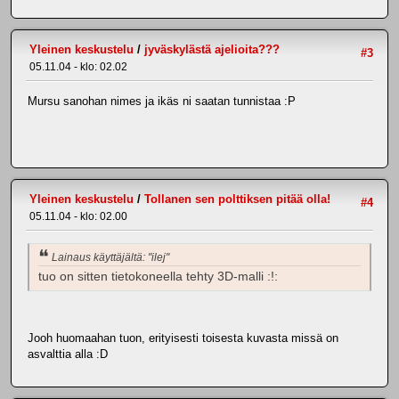
Yleinen keskustelu
/
jyväskylästä ajelioita???
#3
05.11.04 - klo: 02.02
Mursu sanohan nimes ja ikäs ni saatan tunnistaa :P
Yleinen keskustelu
/
Tollanen sen polttiksen pitää olla!
#4
05.11.04 - klo: 02.00
Lainaus käyttäjältä: "ilej"
tuo on sitten tietokoneella tehty 3D-malli :!:
Jooh huomaahan tuon, erityisesti toisesta kuvasta missä on
asvalttia alla :D