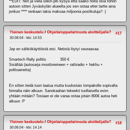
**EDIT: Niin ja vielä sekin piti kysyä että saako noita osia tohon
autoon sitten Jyväskylän alueelta jos sen ostaa ettei tartte aina
jonkun **** renkaan takia maksaa miljoonia postikuluja? :)
Yleinen keskustelu
/
Ohjeita/oppaita/muuta aloittelijalle?
#17
30.08.04 - klo: 14.53
Jep en sähkökäyttöistä etsi. Netistä löytyi seuraavaa:
Smartech Rally polttis 350 €
Sisältää (autosarja moottoreineen + rattiradio + hekhu +
polttoainetta)
En sitten tiedä tuon laatua mutta kuulostais lompakolle sopivalta
hinnalta näin alkuun. Sanokaahan tekeekö tuollaisella esim.
yhtään mitään? Tosiaan ei ole varaa ostaa jotain 800€ autoa heti
alkuun :P
Yleinen keskustelu
/
Ohjeita/oppaita/muuta aloittelijalle?
#18
30.08.04 - klo: 14.14