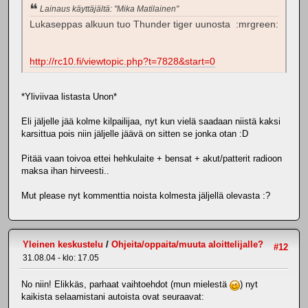
Lainaus käyttäjältä: "Mika Matilainen"
Lukaseppas alkuun tuo Thunder tiger uunosta :mrgreen:
http://rc10.fi/viewtopic.php?t=7828&start=0
*Yliviivaa listasta Unon*
Eli jäljelle jää kolme kilpailijaa, nyt kun vielä saadaan niistä kaksi
karsittua pois niin jäljelle jäävä on sitten se jonka otan :D
Pitää vaan toivoa ettei hehkulaite + bensat + akut/patterit radioon
maksa ihan hirveesti..
Mut please nyt kommenttia noista kolmesta jäljellä olevasta :?
Yleinen keskustelu
/
Ohjeita/oppaita/muuta aloittelijalle?
#12
31.08.04 - klo: 17.05
No niin! Elikkäs, parhaat vaihtoehdot (mun mielestä
) nyt
kaikista selaamistani autoista ovat seuraavat: