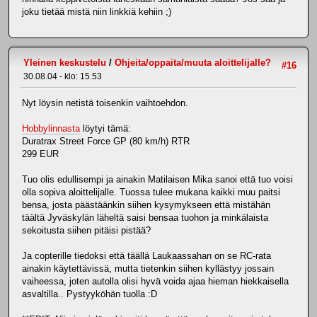
joku tietää mistä niin linkkiä kehiin ;)
Yleinen keskustelu
/
Ohjeita/oppaita/muuta aloittelijalle?
#16
30.08.04 - klo: 15.53
Nyt löysin netistä toisenkin vaihtoehdon.
Hobbylinnasta
löytyi tämä:
Duratrax Street Force GP (80 km/h) RTR
299 EUR
Tuo olis edullisempi ja ainakin Matilaisen Mika sanoi että tuo voisi
olla sopiva aloittelijalle. Tuossa tulee mukana kaikki muu paitsi
bensa, josta päästäänkin siihen kysymykseen että mistähän
täältä Jyväskylän läheltä saisi bensaa tuohon ja minkälaista
sekoitusta siihen pitäisi pistää?
Ja copterille tiedoksi että täällä Laukaassahan on se RC-rata
ainakin käytettävissä, mutta tietenkin siihen kyllästyy jossain
vaiheessa, joten autolla olisi hyvä voida ajaa hieman hiekkaisella
asvaltilla.. Pystyyköhän tuolla :D