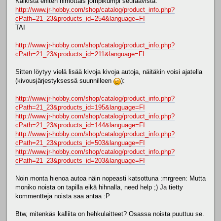
Kaikista eniten himottais jompikumpi seuraavista:
http://www.jr-hobby.com/shop/catalog/product_info.php?
cPath=21_23&products_id=254&language=FI
TAI
http://www.jr-hobby.com/shop/catalog/product_info.php?
cPath=21_23&products_id=211&language=FI
Sitten löytyy vielä lisää kivoja kivoja autoja, näitäkin voisi ajatella
(kivousjärjestyksessä suunnilleen
):
http://www.jr-hobby.com/shop/catalog/product_info.php?
cPath=21_23&products_id=195&language=FI
http://www.jr-hobby.com/shop/catalog/product_info.php?
cPath=21_23&products_id=144&language=FI
http://www.jr-hobby.com/shop/catalog/product_info.php?
cPath=21_23&products_id=503&language=FI
http://www.jr-hobby.com/shop/catalog/product_info.php?
cPath=21_23&products_id=203&language=FI
Noin monta hienoa autoa näin nopeasti katsottuna :mrgreen: Mutta
moniko noista on tapilla eikä hihnalla, need help ;) Ja tietty
kommentteja noista saa antaa :P
Btw, mitenkäs kalliita on hehkulaitteet? Osassa noista puuttuu se.