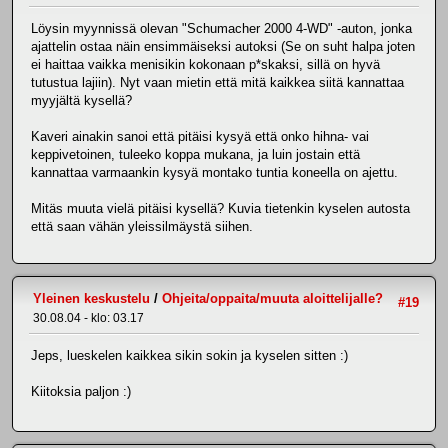
Löysin myynnissä olevan "Schumacher 2000 4-WD" -auton, jonka
ajattelin ostaa näin ensimmäiseksi autoksi (Se on suht halpa joten
ei haittaa vaikka menisikin kokonaan p*skaksi, sillä on hyvä
tutustua lajiin). Nyt vaan mietin että mitä kaikkea siitä kannattaa
myyjältä kysellä?
Kaveri ainakin sanoi että pitäisi kysyä että onko hihna- vai
keppivetoinen, tuleeko koppa mukana, ja luin jostain että
kannattaa varmaankin kysyä montako tuntia koneella on ajettu.
Mitäs muuta vielä pitäisi kysellä? Kuvia tietenkin kyselen autosta
että saan vähän yleissilmäystä siihen.
Yleinen keskustelu
/
Ohjeita/oppaita/muuta aloittelijalle?
#19
30.08.04 - klo: 03.17
Jeps, lueskelen kaikkea sikin sokin ja kyselen sitten :)
Kiitoksia paljon :)