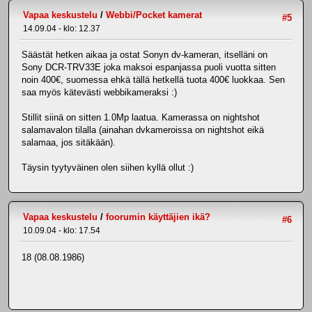
Vapaa keskustelu
/
Webbi/Pocket kamerat
#5
14.09.04 - klo: 12.37
Säästät hetken aikaa ja ostat Sonyn dv-kameran, itselläni on
Sony DCR-TRV33E joka maksoi espanjassa puoli vuotta sitten
noin 400€, suomessa ehkä tällä hetkellä tuota 400€ luokkaa. Sen
saa myös kätevästi webbikameraksi :)
Stillit siinä on sitten 1.0Mp laatua. Kamerassa on nightshot
salamavalon tilalla (ainahan dvkameroissa on nightshot eikä
salamaa, jos sitäkään).
Täysin tyytyväinen olen siihen kyllä ollut :)
Vapaa keskustelu
/
foorumin käyttäjien ikä?
#6
10.09.04 - klo: 17.54
18 (08.08.1986)