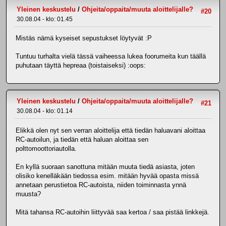
Yleinen keskustelu
/
Ohjeita/oppaita/muuta aloittelijalle?
#20
30.08.04 - klo: 01.45
Mistäs nämä kyseiset sepustukset löytyvät :P
Tuntuu turhalta vielä tässä vaiheessa lukea foorumeita kun täällä
puhutaan täyttä hepreaa (toistaiseksi) :oops:
Yleinen keskustelu
/
Ohjeita/oppaita/muuta aloittelijalle?
#21
30.08.04 - klo: 01.14
Elikkä olen nyt sen verran aloittelija että tiedän haluavani aloittaa
RC-autoilun, ja tiedän että haluan aloittaa sen
polttomoottoriautolla.
En kyllä suoraan sanottuna mitään muuta tiedä asiasta, joten
olisiko kenelläkään tiedossa esim. mitään hyvää opasta missä
annetaan perustietoa RC-autoista, niiden toiminnasta ynnä
muusta?
Mitä tahansa RC-autoihin liittyvää saa kertoa / saa pistää linkkejä.