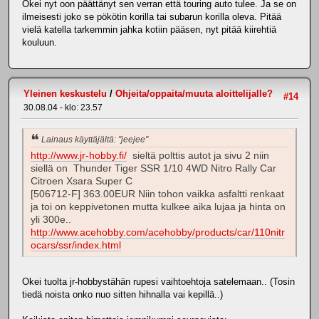
Okei nyt oon päättänyt sen verran että touring auto tulee. Ja se on
ilmeisesti joko se pökötin korilla tai subarun korilla oleva. Pitää
vielä katella tarkemmin jahka kotiin pääsen, nyt pitää kiirehtiä
kouluun.
Yleinen keskustelu
/
Ohjeita/oppaita/muuta aloittelijalle?
#14
30.08.04 - klo: 23.57
Lainaus käyttäjältä: "jeejee"
http://www.jr-hobby.fi/
sieltä polttis autot ja sivu 2 niin
siellä on Thunder Tiger SSR 1/10 4WD Nitro Rally Car
Citroen Xsara Super C
[506712-F] 363.00EUR Niin tohon vaikka asfaltti renkaat
ja toi on keppivetonen mutta kulkee aika lujaa ja hinta on
yli 300e..
http://www.acehobby.com/acehobby/products/car/110nitr
ocars/ssr/index.html
Okei tuolta jr-hobbystähän rupesi vaihtoehtoja satelemaan.. (Tosin
tiedä noista onko nuo sitten hihnalla vai kepillä..)