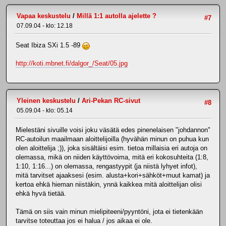
Vapaa keskustelu
/
Millä 1:1 autolla ajelette ?
#7
07.09.04 - klo: 12.18
Seat Ibiza SXi 1.5 -89
http://koti.mbnet.fi/dalgor_/Seat/05.jpg
Yleinen keskustelu
/
Ari-Pekan RC-sivut
#8
05.09.04 - klo: 05.14
Mielestäni sivuille voisi joku väsätä edes pinenelaisen "johdannon"
RC-autoilun maailmaan aloittelijoilla (hyvähän minun on puhua kun
olen aloittelija ;)), joka sisältäisi esim. tietoa millaisia eri autoja on
olemassa, mikä on niiden käyttövoima, mitä eri kokosuhteita (1:8,
1:10, 1:16...) on olemassa, rengastyypit (ja niistä lyhyet infot),
mitä tarvitset ajaaksesi (esim. alusta+kori+sähköt+muut kamat) ja
kertoa ehkä hieman niistäkin, ynnä kaikkea mitä aloittelijan olisi
ehkä hyvä tietää.
Tämä on siis vain minun mielipiteeni/pyyntöni, jota ei tietenkään
tarvitse toteuttaa jos ei halua / jos aikaa ei ole.