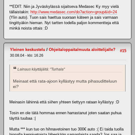
**EDIT: Niin ja Jyväskylässä sijaitseva Medasec Ky myy vielä
tällaistakin:
http://www.medasec.com/do?action=group&id=24
(Ylin auto). Tuon sais haettua suoraan käteen ja sais varmaan
tingittyäkin hieman. Nyt tartten todella paljon kommentteja että
minkä noista ottais :D
Yleinen keskustelu
/
Ohjeita/oppaita/muuta aloittelijalle?
#15
30.08.04 - klo: 16.26
Lainaus käyttäjältä: "Turhala"
Meinaat että rata-ajoon kyllästyy mutta pihasuditteluun
ei?
Meinasin lähinnä että siihen yhteen tiettyyn rataan kyllästyy :D
Tosin en ole tätä hommaa ennen harrastanut joten saatan puhua
täyttä tuubaa :|
Mutta *** kun tuo on hihnavetoinen tuo 300€ auto :( Ei taida tuolla
hinnalla keppivetoista läheskään samanlaista saada? Jos saa ja