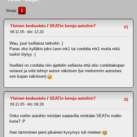
1
Sivuja
Yleinen keskustelu
/
SEATin koreja autoihin?
#1
09.11.05 - klo: 12.20
Wau, juuri tuollaisia tarkoitin :)
Paras olisi kylläkin joko Leon mk1 tai cordoba mk1 mutta niitä
tuskin löytyy :(
Itselläni on cordoba niin ajattelin sellaista että olisi cordobakopan
ostanut ja siitä tehnyt autoni näköisen (tai mielummin autostani
sen kopan näköisen)
Yleinen keskustelu
/
SEATin koreja autoihin?
#2
09.11.05 - klo: 08.28
Onko noihin autoihin mistään saatavilla minkään SEATin mallin
koria? :P
Ihan tämmönen pieni pikainen kysymys tuli mieleen