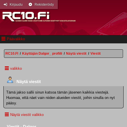
Kirjaudu
Rekisteröidy
Päävalikko
RC10.FI
/
Käyttäjän Dalgor_ profiili
/
Näytä viestit
/
Viestit
valikko
Näytä viestit
Tämä jakso sallii sinun katsoa tämän jäsenen kaikkia viestejä.
Huomaa, että näet vain niiden alueiden viestit, joihin sinulla on nyt
pääsy.
Näytä viestit valikko
Viestit - Dalgor_