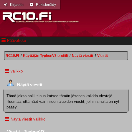
Kirjaudu
Rekisteröidy
Päävalikko
RC10.FI
/
Käyttäjän TyphonV3 profiili
/
Näytä viestit
/
Viestit
valikko
Näytä viestit
Tämä jakso sallii sinun katsoa tämän jäsenen kaikkia viestejä.
Huomaa, että näet vain niiden alueiden viestit, joihin sinulla on nyt
pääsy.
Näytä viestit valikko
Viestit - TyphonV3