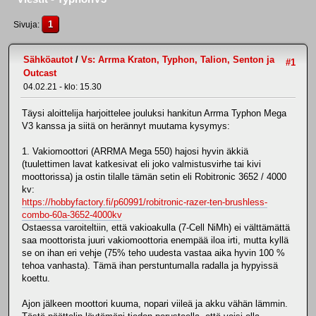
1
Sivuja
Sähköautot
/
Vs: Arrma Kraton, Typhon, Talion, Senton ja
#1
Outcast
04.02.21 - klo: 15.30
Täysi aloittelija harjoittelee jouluksi hankitun Arrma Typhon Mega
V3 kanssa ja siitä on herännyt muutama kysymys:
1. Vakiomoottori (ARRMA Mega 550) hajosi hyvin äkkiä
(tuulettimen lavat katkesivat eli joko valmistusvirhe tai kivi
moottorissa) ja ostin tilalle tämän setin eli Robitronic 3652 / 4000
kv:
https://hobbyfactory.fi/p60991/robitronic-razer-ten-brushless-
combo-60a-3652-4000kv
Ostaessa varoiteltiin, että vakioakulla (7-Cell NiMh) ei välttämättä
saa moottorista juuri vakiomoottoria enempää iloa irti, mutta kyllä
se on ihan eri vehje (75% teho uudesta vastaa aika hyvin 100 %
tehoa vanhasta). Tämä ihan perstuntumalla radalla ja hypyissä
koettu.
Ajon jälkeen moottori kuuma, nopari viileä ja akku vähän lämmin.