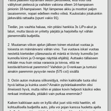
Tästä päättelin löytämäni tiedon perusteella, että voisi olla
välitykset pielessä ja vaihdoin vakiona olleen 14-hampaisen
pinionin 18-hampaiseen. Nyt lämpenee akku ja moottori paljon
tasaisemmin, nopari edelleen melko viileä. Kuulostako jotakuinkin
järkevältä rattaalta (spurri vakio 91).
Tiedän, jos vauhtia haluaa, niin pitäisi hankkia 3s LiPo-akut ja
laturi, mutta tässä on yritetty pärjätä ja harjoitella nyt vähän
pienemmällä budjetilla.
2. Muutaman viikon ajelun jälkeen toinen etuiskari vuotaa ja
toisesta on männänvarsi vähän vino. Tuo vuotava iskari vuotaa
nestettä kierteiden yläreunasta eli mäntä ei tiivisty kunnolla (on
kunnolla kiinni ja O-rengas näyttää ehjältä). Auttaako tällaiseen
mikään muu kuin ostaa varaosia ja toivoa, että ne
kestävät/toimivat paremmin? Vaihdoin jo O-renkaan ja tuntuisi
ainakin paremmin pysyvän neste (575 cst) sisällä
3. Ostin auton mukana silikoniöljyä, mihin kaikkialle tuota olisi
hyvä laittaa ja kuinka usein? Ainakin pyöränlaakereihin olisi
ilmeisesti hyvä, mutta niihin ei pääse kovin helposti käsiksi edes
renkaat irrottamalla, pitääkö vain purkaa enemmän?
Kaiken kaikkiaan auto on kyllä ollut juuri sitä mitä haettiin, eli
kohtuullisella budjetilla auto, jolla voi pojan kanssa huoletta ajella