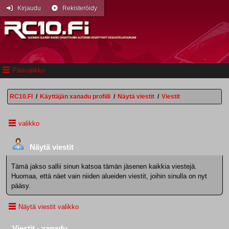
Kirjaudu
Rekisteröidy
Päävalikko
RC10.FI
/
Käyttäjän xanadu profiili
/
Näytä viestit
/
Viestit
valikko
Näytä viestit
Tämä jakso sallii sinun katsoa tämän jäsenen kaikkia viestejä.
Huomaa, että näet vain niiden alueiden viestit, joihin sinulla on nyt
pääsy.
Näytä viestit valikko
Viestit - xanadu