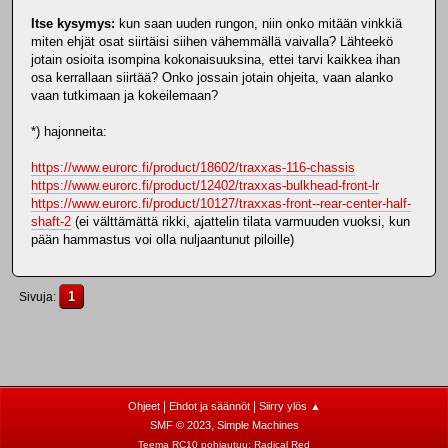
Itse kysymys:
kun saan uuden rungon, niin onko mitään vinkkiä
miten ehjät osat siirtäisi siihen vähemmällä vaivalla? Lähteekö
jotain osioita isompina kokonaisuuksina, ettei tarvi kaikkea ihan
osa kerrallaan siirtää? Onko jossain jotain ohjeita, vaan alanko
vaan tutkimaan ja kokeilemaan?
*) hajonneita:
https://www.eurorc.fi/product/18602/traxxas-116-chassis
https://www.eurorc.fi/product/12402/traxxas-bulkhead-front-lr
https://www.eurorc.fi/product/10127/traxxas-front--rear-center-half-
shaft-2
(ei välttämättä rikki, ajattelin tilata varmuuden vuoksi, kun
pään hammastus voi olla nuljaantunut piloille)
1
Sivuja
|
|
Ohjeet
Ehdot ja säännöt
Siirry ylös ▲
,
SMF © 2023
Simple Machines
Teema RC10 pohjautuu:
Radical Red