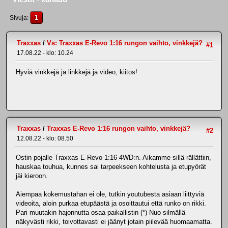
1
Sivuja
Traxxas
/
Vs: Traxxas E-Revo 1:16 rungon vaihto, vinkkejä?
#1
17.08.22 - klo: 10.24
Hyviä vinkkejä ja linkkejä ja video, kiitos!
Traxxas
/
Traxxas E-Revo 1:16 rungon vaihto, vinkkejä?
#2
12.08.22 - klo: 08.50
Ostin pojalle Traxxas E-Revo 1:16 4WD:n. Aikamme sillä rällättiin,
hauskaa touhua, kunnes sai tarpeekseen kohtelusta ja etupyörät
jäi kieroon.
Aiempaa kokemustahan ei ole, tutkin youtubesta asiaan liittyviä
videoita, aloin purkaa etupäästä ja osoittautui että runko on rikki.
Pari muutakin hajonnutta osaa paikallistin (*) Nuo silmällä
näkyvästi rikki, toivottavasti ei jäänyt jotain piilevää huomaamatta.