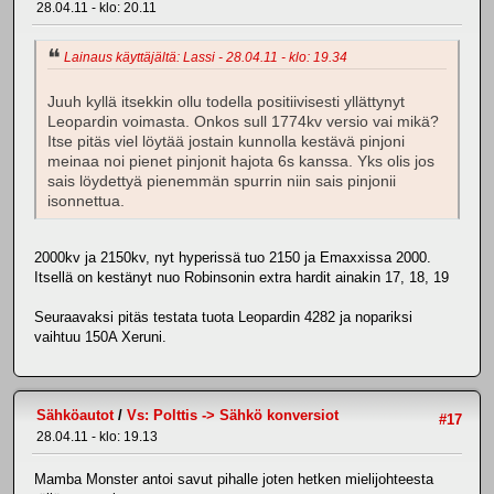
28.04.11 - klo: 20.11
Lainaus käyttäjältä: Lassi - 28.04.11 - klo: 19.34
Juuh kyllä itsekkin ollu todella positiivisesti yllättynyt
Leopardin voimasta. Onkos sull 1774kv versio vai mikä?
Itse pitäs viel löytää jostain kunnolla kestävä pinjoni
meinaa noi pienet pinjonit hajota 6s kanssa. Yks olis jos
sais löydettyä pienemmän spurrin niin sais pinjonii
isonnettua.
2000kv ja 2150kv, nyt hyperissä tuo 2150 ja Emaxxissa 2000.
Itsellä on kestänyt nuo Robinsonin extra hardit ainakin 17, 18, 19
Seuraavaksi pitäs testata tuota Leopardin 4282 ja nopariksi
vaihtuu 150A Xeruni.
Sähköautot
/
Vs: Polttis -> Sähkö konversiot
#17
28.04.11 - klo: 19.13
Mamba Monster antoi savut pihalle joten hetken mielijohteesta