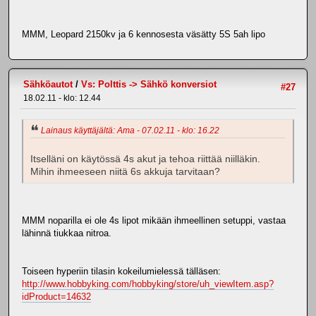
MMM, Leopard 2150kv ja 6 kennosesta väsätty 5S 5ah lipo
Sähköautot
/
Vs: Polttis -> Sähkö konversiot
#27
18.02.11 - klo: 12.44
Lainaus käyttäjältä: Ama - 07.02.11 - klo: 16.22
Itselläni on käytössä 4s akut ja tehoa riittää niilläkin.
Mihin ihmeeseen niitä 6s akkuja tarvitaan?
MMM noparilla ei ole 4s lipot mikään ihmeellinen setuppi, vastaa
lähinnä tiukkaa nitroa.
Toiseen hyperiin tilasin kokeilumielessä tälläsen:
http://www.hobbyking.com/hobbyking/store/uh_viewItem.asp?
idProduct=14632