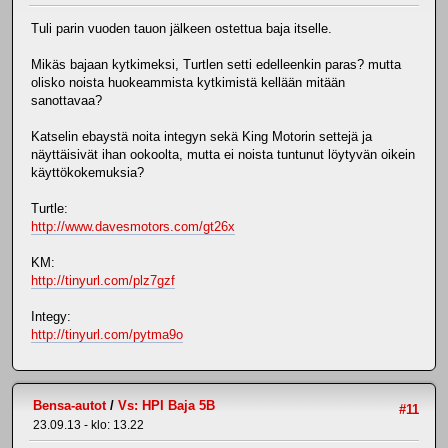
Tuli parin vuoden tauon jälkeen ostettua baja itselle.
Mikäs bajaan kytkimeksi, Turtlen setti edelleenkin paras? mutta
olisko noista huokeammista kytkimistä kellään mitään
sanottavaa?
Katselin ebaystä noita integyn sekä King Motorin settejä ja
näyttäisivät ihan ookoolta, mutta ei noista tuntunut löytyvän oikein
käyttökokemuksia?
Turtle:
http://www.davesmotors.com/gt26x
KM:
http://tinyurl.com/plz7gzf
Integy:
http://tinyurl.com/pytma9o
Bensa-autot
/
Vs: HPI Baja 5B
#11
23.09.13 - klo: 13.22