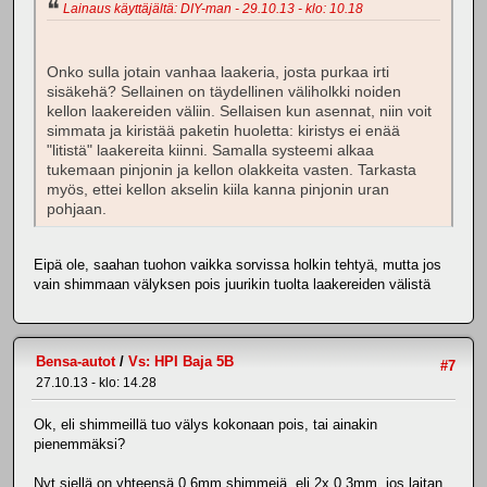
Lainaus käyttäjältä: DIY-man - 29.10.13 - klo: 10.18
Onko sulla jotain vanhaa laakeria, josta purkaa irti
sisäkehä? Sellainen on täydellinen väliholkki noiden
kellon laakereiden väliin. Sellaisen kun asennat, niin voit
simmata ja kiristää paketin huoletta: kiristys ei enää
"litistä" laakereita kiinni. Samalla systeemi alkaa
tukemaan pinjonin ja kellon olakkeita vasten. Tarkasta
myös, ettei kellon akselin kiila kanna pinjonin uran
pohjaan.
Eipä ole, saahan tuohon vaikka sorvissa holkin tehtyä, mutta jos
vain shimmaan välyksen pois juurikin tuolta laakereiden välistä
Bensa-autot
/
Vs: HPI Baja 5B
#7
27.10.13 - klo: 14.28
Ok, eli shimmeillä tuo välys kokonaan pois, tai ainakin
pienemmäksi?
Nyt siellä on yhteensä 0,6mm shimmejä, eli 2x 0,3mm, jos laitan