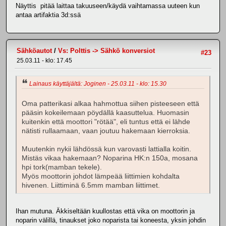
Näyttis pitää laittaa takuuseen/käydä vaihtamassa uuteen kun
antaa artifaktia 3d:ssä
Sähköautot
/
Vs: Polttis -> Sähkö konversiot
#23
25.03.11 - klo: 17.45
Lainaus käyttäjältä: Joginen - 25.03.11 - klo: 15.30
Oma patterikasi alkaa hahmottua siihen pisteeseen että
pääsin kokeilemaan pöydällä kaasuttelua. Huomasin
kuitenkin että moottori "rötää", eli tuntus että ei lähde
nätisti rullaamaan, vaan joutuu hakemaan kierroksia.
Muutenkin nykii lähdössä kun varovasti lattialla koitin.
Mistäs vikaa hakemaan? Noparina HK:n 150a, mosana
hpi tork(mamban tekele).
Myös moottorin johdot lämpeää liittimien kohdalta
hivenen. Liittiminä 6.5mm mamban liittimet.
Ihan mutuna. Äkkiseltään kuullostas että vika on moottorin ja
noparin välillä, tinaukset joko noparista tai koneesta, yksin johdin