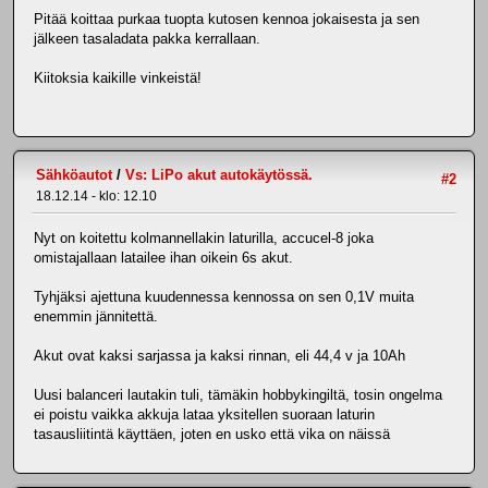
Pitää koittaa purkaa tuopta kutosen kennoa jokaisesta ja sen
jälkeen tasaladata pakka kerrallaan.
Kiitoksia kaikille vinkeistä!
Sähköautot
/
Vs: LiPo akut autokäytössä.
#2
18.12.14 - klo: 12.10
Nyt on koitettu kolmannellakin laturilla, accucel-8 joka
omistajallaan latailee ihan oikein 6s akut.
Tyhjäksi ajettuna kuudennessa kennossa on sen 0,1V muita
enemmin jännitettä.
Akut ovat kaksi sarjassa ja kaksi rinnan, eli 44,4 v ja 10Ah
Uusi balanceri lautakin tuli, tämäkin hobbykingiltä, tosin ongelma
ei poistu vaikka akkuja lataa yksitellen suoraan laturin
tasausliitintä käyttäen, joten en usko että vika on näissä