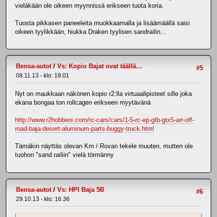
vieläkään ole oikeen myynnissä erikseen tuota koria.
Tuosta pikkasen paneeleita muokkaamalla ja lisäämäällä saisi
oikeen tyylikkään, hiukka Draken tyylisen sandrailin...
Bensa-autot
/
Vs: Kopio Bajat ovat täällä...
#5
08.11.13 - klo: 19.01
Nyt on maukkaan näkönen kopio r2:lla virtuaalipisteet sille joka
ekana bongaa ton rollcagen erikseen myytävänä
http://www.r2hobbies.com/rc-cars/cars/1-5-rc-ep-gtb-gtx5-arr-off-
road-baja-desert-aluminum-parts-buggy-truck.html
Tämäkin näyttäs olevan Km / Rovan tekele muuten, mutten ole
tuohon "sand railiin" vielä törmänny
Bensa-autot
/
Vs: HPI Baja 5B
#6
29.10.13 - klo: 16.36