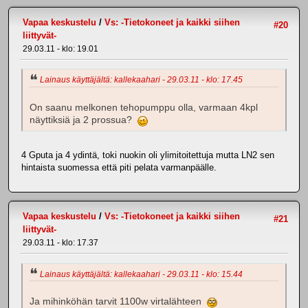
Vapaa keskustelu
/
Vs: -Tietokoneet ja kaikki siihen
#20
liittyvät-
29.03.11 - klo: 19.01
Lainaus käyttäjältä: kallekaahari - 29.03.11 - klo: 17.45
On saanu melkonen tehopumppu olla, varmaan 4kpl
näyttiksiä ja 2 prossua?
4 Gputa ja 4 ydintä, toki nuokin oli ylimitoitettuja mutta LN2 sen
hintaista suomessa että piti pelata varmanpäälle.
Vapaa keskustelu
/
Vs: -Tietokoneet ja kaikki siihen
#21
liittyvät-
29.03.11 - klo: 17.37
Lainaus käyttäjältä: kallekaahari - 29.03.11 - klo: 15.44
Ja mihinköhän tarvit 1100w virtalähteen