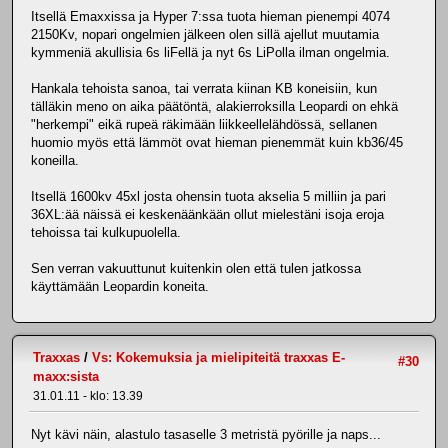
Itsellä Emaxxissa ja Hyper 7:ssa tuota hieman pienempi 4074
2150Kv, nopari ongelmien jälkeen olen sillä ajellut muutamia
kymmeniä akullisia 6s liFellä ja nyt 6s LiPolla ilman ongelmia.
Hankala tehoista sanoa, tai verrata kiinan KB koneisiin, kun
tälläkin meno on aika päätöntä, alakierroksilla Leopardi on ehkä
"herkempi" eikä rupeä räkimään liikkeellelähdössä, sellanen
huomio myös että lämmöt ovat hieman pienemmät kuin kb36/45
koneilla.
Itsellä 1600kv 45xl josta ohensin tuota akselia 5 milliin ja pari
36XL:ää näissä ei keskenäänkään ollut mielestäni isoja eroja
tehoissa tai kulkupuolella.
Sen verran vakuuttunut kuitenkin olen että tulen jatkossa
käyttämään Leopardin koneita.
Traxxas
/
Vs: Kokemuksia ja mielipiteitä traxxas E-
#30
maxx:sista
31.01.11 - klo: 13.39
Nyt kävi näin, alastulo tasaselle 3 metristä pyörille ja naps...