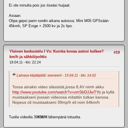
Ei ole minulta pois jos itseäsi huijaat.
Asiaan.
Olipa gepsi parin rundin aikana autossa: Mini M05 GPSsään
45kmh, SP Exige + 2500 kv ja 2s lipo.
Yleinen keskustelu
/
Vs: Kuinka kovaa autosi kulkee?
#19
km/h ja sähkö/polttis
18.04.11 - klo: 22.24
Lainaus käyttäjältä: seeveerii - 15.04.11 - klo: 14.02
Tossa ainakin video slässistä,jossa 8,4V nimh akku
http://www.youtube.com/watch?v=vmSbDJJwTYo
ja kyllä
muistaakseni jossain videossa mitattiin tutkan kanssa.
Nopeus oli muistaakseni 39mp/h eli noin 64km/h
Tuolla videolla 39
KM/H
lähempänä totuutta.