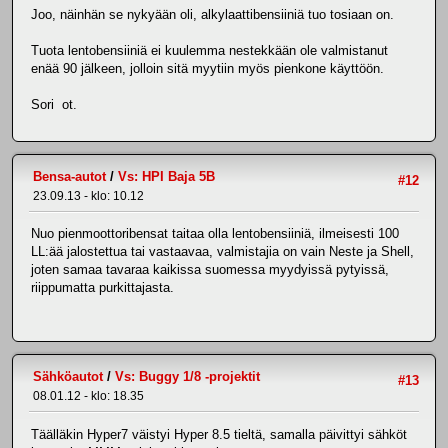
Joo, näinhän se nykyään oli, alkylaattibensiiniä tuo tosiaan on.
Tuota lentobensiiniä ei kuulemma nestekkään ole valmistanut
enää 90 jälkeen, jolloin sitä myytiin myös pienkone käyttöön.
Sori ot.
Bensa-autot
/
Vs: HPI Baja 5B
#12
23.09.13 - klo: 10.12
Nuo pienmoottoribensat taitaa olla lentobensiiniä, ilmeisesti 100
LL:ää jalostettua tai vastaavaa, valmistajia on vain Neste ja Shell,
joten samaa tavaraa kaikissa suomessa myydyissä pytyissä,
riippumatta purkittajasta.
Sähköautot
/
Vs: Buggy 1/8 -projektit
#13
08.01.12 - klo: 18.35
Täälläkin Hyper7 väistyi Hyper 8.5 tieltä, samalla päivittyi sähköt