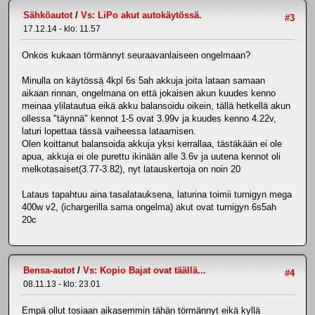
Sähköautot
/
Vs: LiPo akut autokäytössä.
#3
17.12.14 - klo: 11.57
Onkos kukaan törmännyt seuraavanlaiseen ongelmaan?
Minulla on käytössä 4kpl 6s 5ah akkuja joita lataan samaan
aikaan rinnan, ongelmana on että jokaisen akun kuudes kenno
meinaa ylilatautua eikä akku balansoidu oikein, tällä hetkellä akun
ollessa "täynnä" kennot 1-5 ovat 3.99v ja kuudes kenno 4.22v,
laturi lopettaa tässä vaiheessa lataamisen.
Olen koittanut balansoida akkuja yksi kerrallaa, tästäkään ei ole
apua, akkuja ei ole purettu ikinään alle 3.6v ja uutena kennot oli
melkotasaiset(3.77-3.82), nyt latauskertoja on noin 20
Lataus tapahtuu aina tasalatauksena, laturina toimii turnigyn mega
400w v2, (ichargerilla sama ongelma) akut ovat turnigyn 6s5ah
20c
Bensa-autot
/
Vs: Kopio Bajat ovat täällä...
#4
08.11.13 - klo: 23.01
Empä ollut tosiaan aikasemmin tähän törmännyt eikä kyllä