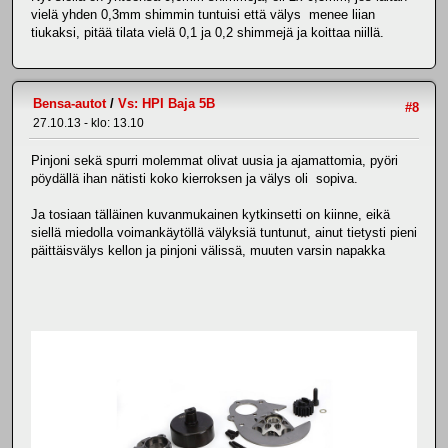
vielä yhden 0,3mm shimmin tuntuisi että välys menee liian
tiukaksi, pitää tilata vielä 0,1 ja 0,2 shimmejä ja koittaa niillä.
Bensa-autot
/
Vs: HPI Baja 5B
#8
27.10.13 - klo: 13.10
Pinjoni sekä spurri molemmat olivat uusia ja ajamattomia, pyöri
pöydällä ihan nätisti koko kierroksen ja välys oli sopiva.
Ja tosiaan tälläinen kuvanmukainen kytkinsetti on kiinne, eikä
siellä miedolla voimankäytöllä välyksiä tuntunut, ainut tietysti pieni
päittäisvälys kellon ja pinjoni välissä, muuten varsin napakka