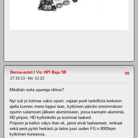
Bensa-autot
/
Vs: HPI Baja 5B
#9
27.10.13 - klo: 12.22
Mikähän noita spurreja rikkoo?
Nyt suli jo kolmas vakio spurri, vajaan puoli tankillista kerkesin
ajella kunnes meno loppui taas, kytkimen päivitin ensimmäisen
spurrin sulamisen jälkeen alumiiniseen, jossa kannatin alumiiniä,
HD pinjoni, HD kytkinkello ja isommat laakerit.
Pinjonin ja kellon välys ihan ok, jarrut eivät laahanneet, renkaat
sekä perä pyörii herkästi ja laiton juuri uuden FG:n 8000rpm
kytkimen koneessa.