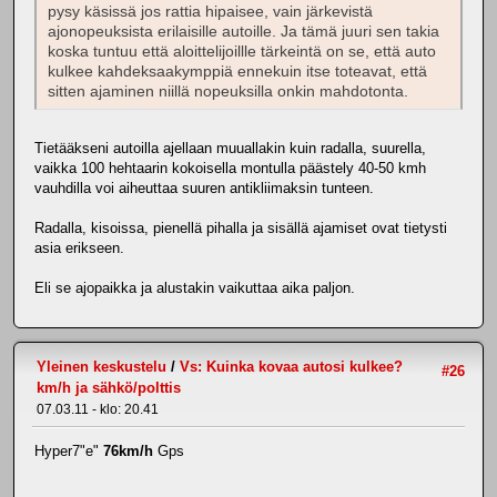
pysy käsissä jos rattia hipaisee, vain järkevistä
ajonopeuksista erilaisille autoille. Ja tämä juuri sen takia
koska tuntuu että aloittelijoillle tärkeintä on se, että auto
kulkee kahdeksaakymppiä ennekuin itse toteavat, että
sitten ajaminen niillä nopeuksilla onkin mahdotonta.
Tietääkseni autoilla ajellaan muuallakin kuin radalla, suurella,
vaikka 100 hehtaarin kokoisella montulla päästely 40-50 kmh
vauhdilla voi aiheuttaa suuren antikliimaksin tunteen.
Radalla, kisoissa, pienellä pihalla ja sisällä ajamiset ovat tietysti
asia erikseen.
Eli se ajopaikka ja alustakin vaikuttaa aika paljon.
Yleinen keskustelu
/
Vs: Kuinka kovaa autosi kulkee?
#26
km/h ja sähkö/polttis
07.03.11 - klo: 20.41
Hyper7"e"
76km/h
Gps