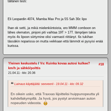
tällänen testi:
Eli Leopardin 4074, Mamba Max Pro ja 5S 5ah 30c lipo
Ihan ok setti, ja mikä mielenkiintoista, ero MMM comboon on
lähes olematon, pinjoni piti vaihtaa 19T > 17T. lämpöjen takia
myös 4s lipoon siirtymine olisi varmasti riittänyt. 6s tukihan
tässäkin noparissa on mutta veikkaan että lämmöt ei pysyisi enää
kurissa.
Yleinen keskustelu
/
Vs: Kuinka kovaa autosi kulkee?
#18
km/h ja sähkö/polttis
21.04.11 - klo: 20.36
Lainaus käyttäjältä: seeveerii - 19.04.11 - klo: 09.32
En oikein usko, että Traxxas liijoittelisi huippunopeutta yli
kahdellakympillä. Ja hyvä, jos pystyt arvioimaan auton
nopeuden videosta.