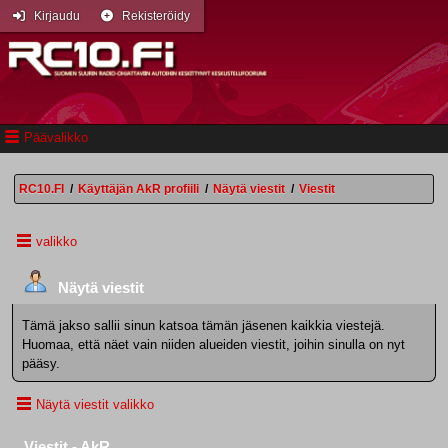
Kirjaudu
Rekisteröidy
Päävalikko
RC10.FI
/
Käyttäjän AkR profiili
/
Näytä viestit
/
Viestit
valikko
Näytä viestit
Tämä jakso sallii sinun katsoa tämän jäsenen kaikkia viestejä.
Huomaa, että näet vain niiden alueiden viestit, joihin sinulla on nyt
pääsy.
Näytä viestit valikko
Viestit - AkR