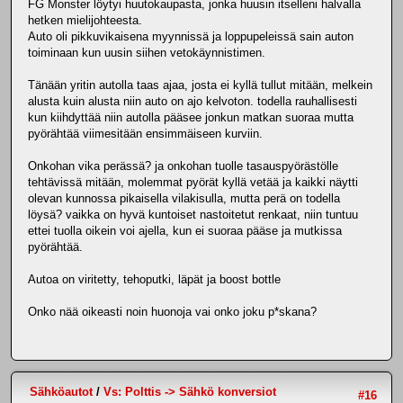
FG Monster löytyi huutokaupasta, jonka huusin itselleni halvalla
hetken mielijohteesta.
Auto oli pikkuvikaisena myynnissä ja loppupeleissä sain auton
toiminaan kun uusin siihen vetokäynnistimen.
Tänään yritin autolla taas ajaa, josta ei kyllä tullut mitään, melkein
alusta kuin alusta niin auto on ajo kelvoton. todella rauhallisesti
kun kiihdyttää niin autolla pääsee jonkun matkan suoraa mutta
pyörähtää viimesitään ensimmäiseen kurviin.
Onkohan vika perässä? ja onkohan tuolle tasauspyörästölle
tehtävissä mitään, molemmat pyörät kyllä vetää ja kaikki näytti
olevan kunnossa pikaisella vilakisulla, mutta perä on todella
löysä? vaikka on hyvä kuntoiset nastoitetut renkaat, niin tuntuu
ettei tuolla oikein voi ajella, kun ei suoraa pääse ja mutkissa
pyörähtää.
Autoa on viritetty, tehoputki, läpät ja boost bottle
Onko nää oikeasti noin huonoja vai onko joku p*skana?
Sähköautot
/
Vs: Polttis -> Sähkö konversiot
#16