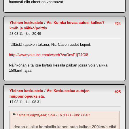
huonosti niin oireet on vastaavat.
Yleinen keskustelu
/
Vs: Kuinka kovaa autosi kulkee?
#24
km/h ja sähkö/polttis
23.03.11 - klo: 20.49
Tällästä rapakon takana, Nic Casen uudet kujeet:
http://www.youtube.com/watch?v=OrwF1jTJOi8
Näinköhän sitä itse löytäs kesällä paikan jossa vois vaikka
150km/h ajaa.
Yleinen keskustelu
/
Vs: Keskustelua autojen
#25
huippunopeuksista.
17.03.11 - klo: 08.31
Lainaus käyttäjältä: Chili - 16.03.11 - klo: 14.40
Ideana ei ollut kerskailla kenen auto kulkee 200km/h eikä