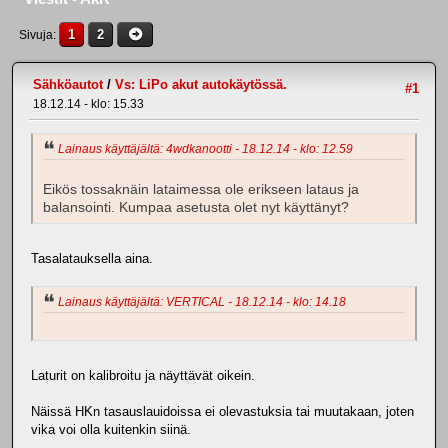
1
2
Sivuja
Sähköautot
/
Vs: LiPo akut autokäytössä.
#1
18.12.14 - klo: 15.33
Lainaus käyttäjältä: 4wdkanootti - 18.12.14 - klo: 12.59
Eikös tossaknäin lataimessa ole erikseen lataus ja
balansointi. Kumpaa asetusta olet nyt käyttänyt?
Tasalatauksella aina.
Lainaus käyttäjältä: VERTICAL - 18.12.14 - klo: 14.18
Laturit on kalibroitu ja näyttävät oikein.
Näissä HKn tasauslauidoissa ei olevastuksia tai muutakaan, joten
vika voi olla kuitenkin siinä.