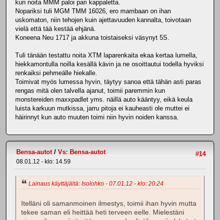
kun noita MMM paloi pari kappaletta.
Nopariksi tuli MGM TMM 16026, ero mambaan on ihan
uskomaton, niin tehojen kuin ajettavuuden kannalta, toivotaan
vielä että tää kestää ehjänä.
Koneena Neu 1717 ja akkuna toistaiseksi väsynyt 5S.
Tuli tänään testattu noita XTM laparenkaita ekaa kertaa lumella,
hiekkamontulla noilla kesällä kävin ja ne osoittautui todella hyviksi
renkaiksi pehmeälle hiekalle.
Toimivat myös lumessa hyvin, täytyy sanoa että tähän asti paras
rengas mitä olen talvella ajanut, toimii paremmin kun
monstereiden maxxpadlet yms. näillä auto kääntyy, eikä keula
luista karkuun mutkissa, jarru pitoja ei kauheasti ole muttei ei
häirinnyt kun auto muuten toimi niin hyvin noiden kanssa.
Bensa-autot
/
Vs: Bensa-autot
#14
08.01.12 - klo: 14.59
Lainaus käyttäjältä: Isolohko - 07.01.12 - klo: 20.24
Itelläni oli samanmoinen ilmestys, toimii ihan hyvin mutta
tekee saman eli heittää heti terveen eelle. Mielestäni