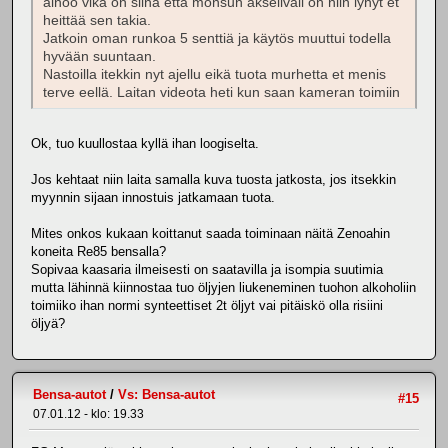
ainoo vika on siinä että monsun akseliväli on niin lyhyt et
heittää sen takia.
Jatkoin oman runkoa 5 senttiä ja käytös muuttui todella
hyvään suuntaan.
Nastoilla itekkin nyt ajellu eikä tuota murhetta et menis
terve eellä. Laitan videota heti kun saan kameran toimiin
Ok, tuo kuullostaa kyllä ihan loogiselta.
Jos kehtaat niin laita samalla kuva tuosta jatkosta, jos itsekkin
myynnin sijaan innostuis jatkamaan tuota.
Mites onkos kukaan koittanut saada toiminaan näitä Zenoahin
koneita Re85 bensalla?
Sopivaa kaasaria ilmeisesti on saatavilla ja isompia suutimia
mutta lähinnä kiinnostaa tuo öljyjen liukeneminen tuohon alkoholiin
toimiiko ihan normi synteettiset 2t öljyt vai pitäiskö olla risiini
öljyä?
Bensa-autot
/
Vs: Bensa-autot
#15
07.01.12 - klo: 19.33