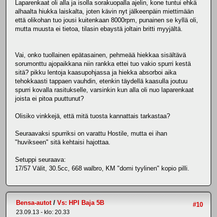
Laparenkaat oli alla ja isolla sorakuopalla ajelin, kone tuntui ehkä
alhaalta hiukka laiskalta, joten kävin nyt jälkeenpäin miettimään
että olikohan tuo jousi kuitenkaan 8000rpm, punainen se kyllä oli,
mutta muusta ei tietoa, tilasin ebaystä joltain britti myyjältä.
Vai, onko tuollainen epätasainen, pehmeää hiekkaa sisältävä
sorumonttu ajopaikkana niin rankka ettei tuo vakio spurri kestä
sitä? pikku lentoja kaasupohjassa ja hiekka absorboi aika
tehokkaasti tappaen vauhdin, etenkin täydellä kaasulla joutuu
spurri kovalla rasitukselle, varsinkin kun alla oli nuo laparenkaat
joista ei pitoa puuttunut?
Olisiko vinkkejä, että mitä tuosta kannattais tarkastaa?
Seuraavaksi spurriksi on varattu Hostile, mutta ei ihan
"huvikseen" sitä kehtaisi hajottaa.
Setuppi seuraava:
17/57 Välit, 30.5cc, 668 walbro, KM "domi tyylinen" kopio pilli.
Bensa-autot
/
Vs: HPI Baja 5B
#10
23.09.13 - klo: 20.33