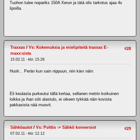
Tuohon tulee nopariks 150A Xerun ja tätä olis tarkotus ajaa 4s
lipoilla.
Traxxas
/
Vs: Kokemuksia ja mielipiteitä traxxas E-
#28
maxx:sista
15.02.11 - klo: 15.26
Huoh... Perän kun sain nippuun, niin kävi näin:
Eli keulasta purkeutui tällä kertaa, sellanen metrin korkuinen
loikka ja ihan siiti alastulo, ei oikeen tykkää näin kovista
pakkasista nää muovit.
Sähköautot
/
Vs: Polttis -> Sähkö konversiot
#29
07.02.11 - klo: 12.12