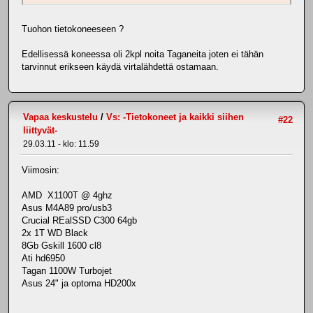
Tuohon tietokoneeseen ?
Edellisessä koneessa oli 2kpl noita Taganeita joten ei tähän
tarvinnut erikseen käydä virtalähdettä ostamaan.
Vapaa keskustelu
/
Vs: -Tietokoneet ja kaikki siihen
#22
liittyvät-
29.03.11 - klo: 11.59
Viimosin:
AMD X1100T @ 4ghz
Asus M4A89 pro/usb3
Crucial REalSSD C300 64gb
2x 1T WD Black
8Gb Gskill 1600 cl8
Ati hd6950
Tagan 1100W Turbojet
Asus 24" ja optoma HD200x