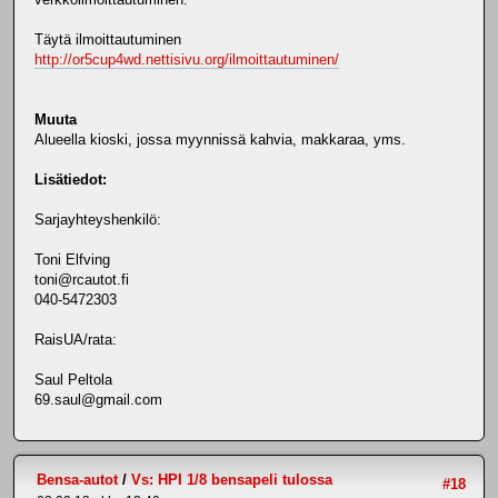
Täytä ilmoittautuminen
http://or5cup4wd.nettisivu.org/ilmoittautuminen/
Muuta
Alueella kioski, jossa myynnissä kahvia, makkaraa, yms.
Lisätiedot:
Sarjayhteyshenkilö:
Toni Elfving
toni@rcautot.fi
040-5472303
RaisUA/rata:
Saul Peltola
69.saul@gmail.com
Bensa-autot
/
Vs: HPI 1/8 bensapeli tulossa
#18