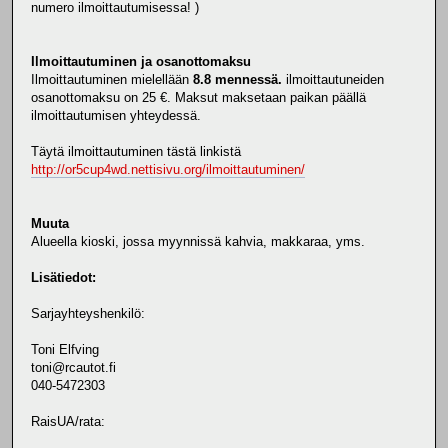
numero ilmoittautumisessa! )
Ilmoittautuminen ja osanottomaksu
Ilmoittautuminen mielellään
8.8 mennessä.
ilmoittautuneiden
osanottomaksu on 25 €. Maksut maksetaan paikan päällä
ilmoittautumisen yhteydessä.
Täytä ilmoittautuminen tästä linkistä
http://or5cup4wd.nettisivu.org/ilmoittautuminen/
Muuta
Alueella kioski, jossa myynnissä kahvia, makkaraa, yms.
Lisätiedot:
Sarjayhteyshenkilö:
Toni Elfving
toni@rcautot.fi
040-5472303
RaisUA/rata: