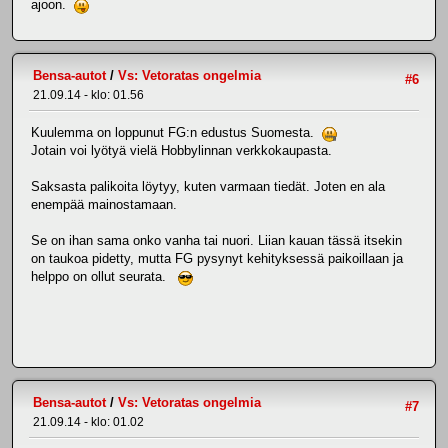
ajoon.
Bensa-autot
/
Vs: Vetoratas ongelmia
#6
21.09.14 - klo: 01.56
Kuulemma on loppunut FG:n edustus Suomesta.
Jotain voi lyötyä vielä Hobbylinnan verkkokaupasta.
Saksasta palikoita löytyy, kuten varmaan tiedät. Joten en ala
enempää mainostamaan.
Se on ihan sama onko vanha tai nuori. Liian kauan tässä itsekin
on taukoa pidetty, mutta FG pysynyt kehityksessä paikoillaan ja
helppo on ollut seurata.
Bensa-autot
/
Vs: Vetoratas ongelmia
#7
21.09.14 - klo: 01.02