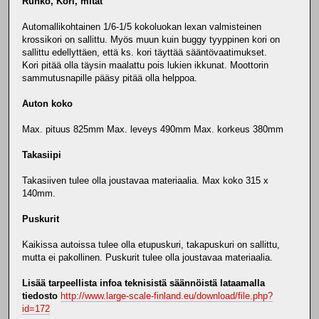
Runko, Kori, mitat
Automallikohtainen 1/6-1/5 kokoluokan lexan valmisteinen
krossikori on sallittu. Myös muun kuin buggy tyyppinen kori on
sallittu edellyttäen, että ks. kori täyttää sääntövaatimukset.
Kori pitää olla täysin maalattu pois lukien ikkunat. Moottorin
sammutusnapille pääsy pitää olla helppoa.
Auton koko
Max. pituus 825mm Max. leveys 490mm Max. korkeus 380mm
Takasiipi
Takasiiven tulee olla joustavaa materiaalia. Max koko 315 x
140mm.
Puskurit
Kaikissa autoissa tulee olla etupuskuri, takapuskuri on sallittu,
mutta ei pakollinen. Puskurit tulee olla joustavaa materiaalia.
Lisää tarpeellista infoa teknisistä säännöistä lataamalla
tiedosto
http://www.large-scale-finland.eu/download/file.php?
id=172