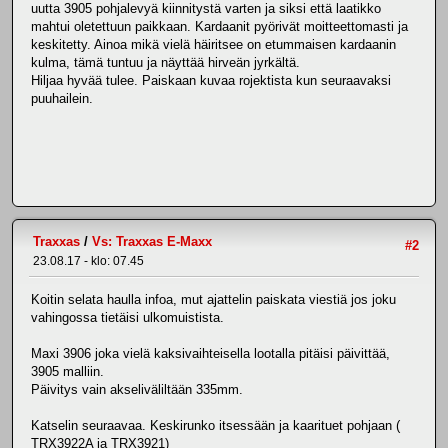
uutta 3905 pohjalevyä kiinnitystä varten ja siksi että laatikko
mahtui oletettuun paikkaan. Kardaanit pyörivät moitteettomasti ja
keskitetty. Ainoa mikä vielä häiritsee on etummaisen kardaanin
kulma, tämä tuntuu ja näyttää hirveän jyrkältä.
Hiljaa hyvää tulee. Paiskaan kuvaa rojektista kun seuraavaksi
puuhailein.
Traxxas
/
Vs: Traxxas E-Maxx
#2
23.08.17 - klo: 07.45
Koitin selata haulla infoa, mut ajattelin paiskata viestiä jos joku
vahingossa tietäisi ulkomuistista.
Maxi 3906 joka vielä kaksivaihteisella lootalla pitäisi päivittää,
3905 malliin.
Päivitys vain akseliväliltään 335mm.
Katselin seuraavaa. Keskirunko itsessään ja kaarituet pohjaan (
TRX3922A ja TRX3921)