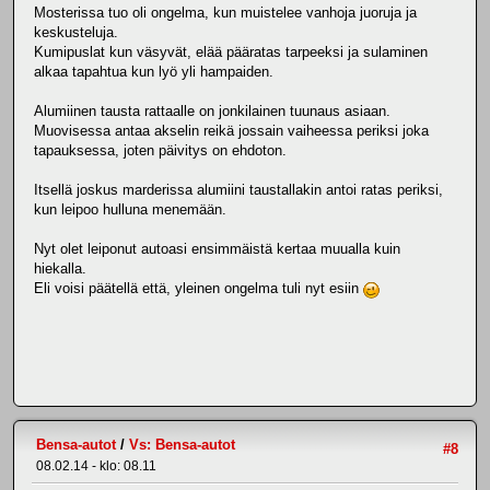
Mosterissa tuo oli ongelma, kun muistelee vanhoja juoruja ja
keskusteluja.
Kumipuslat kun väsyvät, elää pääratas tarpeeksi ja sulaminen
alkaa tapahtua kun lyö yli hampaiden.
Alumiinen tausta rattaalle on jonkilainen tuunaus asiaan.
Muovisessa antaa akselin reikä jossain vaiheessa periksi joka
tapauksessa, joten päivitys on ehdoton.
Itsellä joskus marderissa alumiini taustallakin antoi ratas periksi,
kun leipoo hulluna menemään.
Nyt olet leiponut autoasi ensimmäistä kertaa muualla kuin
hiekalla.
Eli voisi päätellä että, yleinen ongelma tuli nyt esiin
Bensa-autot
/
Vs: Bensa-autot
#8
08.02.14 - klo: 08.11