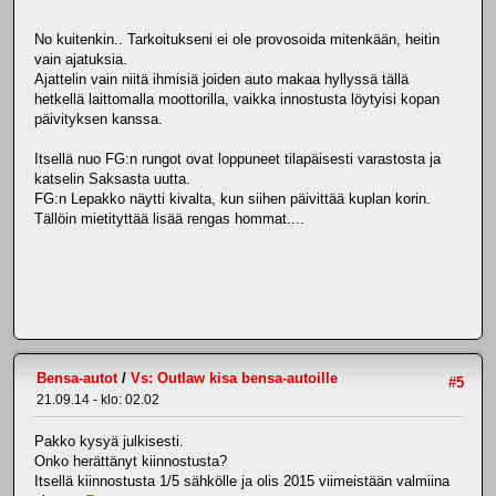
No kuitenkin.. Tarkoitukseni ei ole provosoida mitenkään, heitin
vain ajatuksia.
Ajattelin vain niitä ihmisiä joiden auto makaa hyllyssä tällä
hetkellä laittomalla moottorilla, vaikka innostusta löytyisi kopan
päivityksen kanssa.
Itsellä nuo FG:n rungot ovat loppuneet tilapäisesti varastosta ja
katselin Saksasta uutta.
FG:n Lepakko näytti kivalta, kun siihen päivittää kuplan korin.
Tällöin mietityttää lisää rengas hommat....
Bensa-autot
/
Vs: Outlaw kisa bensa-autoille
#5
21.09.14 - klo: 02.02
Pakko kysyä julkisesti.
Onko herättänyt kiinnostusta?
Itsellä kiinnostusta 1/5 sähkölle ja olis 2015 viimeistään valmiina