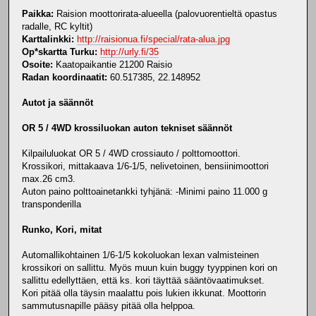
Paikka:
Raision moottorirata-alueella (palovuorentieltä opastus
radalle, RC kyltit)
Karttalinkki:
http://raisionua.fi/special/rata-alua.jpg
Op*skartta Turku:
http://urly.fi/35
Osoite:
Kaatopaikantie 21200 Raisio
Radan koordinaatit:
60.517385, 22.148952
Autot ja säännöt
OR 5 / 4WD krossiluokan auton tekniset säännöt
Kilpailuluokat OR 5 / 4WD crossiauto / polttomoottori.
Krossikori, mittakaava 1/6-1/5, nelivetoinen, bensiinimoottori
max.26 cm3.
Auton paino polttoainetankki tyhjänä: -Minimi paino 11.000 g
transponderilla
Runko, Kori, mitat
Automallikohtainen 1/6-1/5 kokoluokan lexan valmisteinen
krossikori on sallittu. Myös muun kuin buggy tyyppinen kori on
sallittu edellyttäen, että ks. kori täyttää sääntövaatimukset.
Kori pitää olla täysin maalattu pois lukien ikkunat. Moottorin
sammutusnapille pääsy pitää olla helppoa.