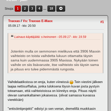
1
2
3
4
...
18
Sivuja
Traxxas
/
Vs: Traxxas E-Maxx
#1
05.09.17 - klo: 20.50
Lainaus käyttäjältä: s.heinonen - 05.09.17 - klo: 19.59
Jotenkin mulla on semmonen mielikuva että 3906 Maxxin
vaihteisto on toista vaihdetta lukuun ottamatta täysin
sama kuin uudemmassa 3905 Maxissa. Nykyään toinen
vaihde on siis lisävaruste, itse vaihteisto siis täysin sama
ja pituus ero tulee pidemmästä rungosta.
Vaihdelaatikoissa on eroja, kuten viineissä
Tein viestini jälkeen
laajaa nettisurffailua, jonka tuloksena löysin kuvan josta pystyin
toteamaan, että vaihteistoissa on kiinnitys eroja. Pituus näytti
olevan samankaltainen jokaisessa. (olivat samassa kuvassa
vierekkäin)
"entisöintiprojekti" edistyi jo sen verran, dremelillä muokkasin