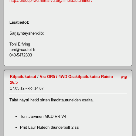
http://or5cup4wd.nettisivu.org/ilmoittautuminen/
Lisätiedot:
Sarjayhteyshenkilö:
Toni Elfving
toni@rcautot.fi
040-5472303
Kilpailukutsut
/
Vs: OR5 / 4WD Osakilpailukutsu Raisio
#16
26.5
17.05.12 - klo: 14.07
Tältä näytti hetki sitten ilmoittautuneiden osalta.
Toni Järvinen MCD RR V4
Priit Laur Nutech thunderbolt 2 ss