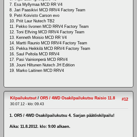
7. Esa Myllymaa MCD RR V4
8. Jari Paasikivi MCD RRV4 Factory Team
9. Petri Koivisto Carson evo
10. Priit Laur Nutech TB2
11. Pekko Iivonen MCD RRV4 Factory Team
12. Toni Elfving MCD RRV4 Factory Team
13. Kenneth Moisio MCD RR V4
14. Martti Raunio MCD RRV4 Factory Team
15. Pekka Heikkilä MCD RRV4 Factory Team
16. Saul Peltola MCD RRV4
17. Pasi Vainionperä MCD RRV4
18. Jouni Hiltunen Nutech JH Edition
19. Marko Laitinen MCD RRV4
Kilpailukutsut
/
OR5 / 4WD Osakilpailukutsu Raisio 11.8
#12
30.07.12 - klo: 09.43
1. OR5 / 4WD Osakilpailukutsu 4. Sarjan päätöskilpailu!
Aika:
11.8.2012. klo: 9:00 alkaen.