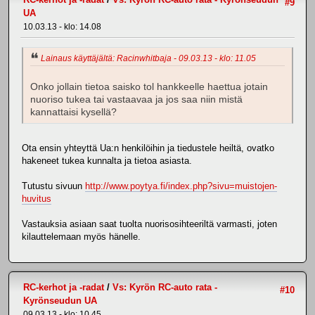
#9
UA
10.03.13 - klo: 14.08
Lainaus käyttäjältä: Racinwhitbaja - 09.03.13 - klo: 11.05
Onko jollain tietoa saisko tol hankkeelle haettua jotain
nuoriso tukea tai vastaavaa ja jos saa niin mistä
kannattaisi kysellä?
Ota ensin yhteyttä Ua:n henkilöihin ja tiedustele heiltä, ovatko
hakeneet tukea kunnalta ja tietoa asiasta.
Tutustu sivuun
http://www.poytya.fi/index.php?sivu=muistojen-
huvitus
Vastauksia asiaan saat tuolta nuorisosihteeriltä varmasti, joten
kilauttelemaan myös hänelle.
RC-kerhot ja -radat
/
Vs: Kyrön RC-auto rata -
#10
Kyrönseudun UA
09.03.13 - klo: 10.45