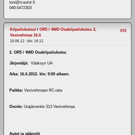
toni@rcautot.fi
040-5472303
Kilpailukutsut
/
OR5 / 4WD Osakilpailukutsu 2,
#15
Vesivehmaa 16.6
10.06.12 - klo: 16.12
2. OR5 / 4WD Osakilpailukutsu
Järjestäjä:
Vääksyn UA
Aika:
16.6.2012. klo: 9:00 alkaen.
Paikka:
Vesivehmaan RC-rata
Osoite:
Urajärventie 313 Vesivehmaa
Autot ja säännöt