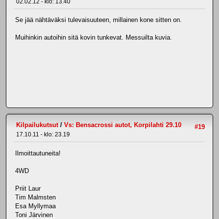
02.02.12 - klo: 13.40
Se jää nähtäväksi tulevaisuuteen, millainen kone sitten on.
Muihinkin autoihin sitä kovin tunkevat. Messuilta kuvia.
Kilpailukutsut
/
Vs: Bensacrossi autot, Korpilahti 29.10
#19
17.10.11 - klo: 23.19
Ilmoittautuneita!
4WD
Priit Laur
Tim Malmsten
Esa Myllymaa
Toni Järvinen