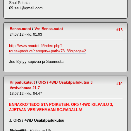
Saul Peltola
69.saul@gmail.com
Bensa-autot
/
Vs: Bensa-autot
#13
24.07.12 - klo: 01.03
http://www.rcautot.fi/index.php?
route=product/category&path=78_88&page=2
Jos löytyy sopivaa ja Suomesta.
Kilpailukutsut
/
OR5 / 4WD Osakilpailukutsu 3,
#14
Vesivehmaa 21.7
13.07.12 - klo: 04.47
ENNAKKOTIEDOISTA POIKETEN. OR5 / 4WD KILPAILU 3,
AJETAAN VESIVEHMAAN RC-RADALLA!
3. OR5 / 4WD Osakilpailukutsu
Järjestäjä:
Vääksyn UA