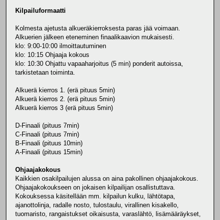
Kilpailuformaatti
Kolmesta ajetusta alkueräkierroksesta paras jää voimaan.
Alkuerien jälkeen eteneminen finaalikaavion mukaisesti.
klo: 9:00-10:00 ilmoittautuminen
klo: 10:15 Ohjaaja kokous
klo: 10:30 Ohjattu vapaaharjoitus (5 min) ponderit autoissa,
tarkistetaan toiminta.
Alkuerä kierros 1. (erä pituus 5min)
Alkuerä kierros 2. (erä pituus 5min)
Alkuerä kierros 3 (erä pituus 5min)
D-Finaali (pituus 7min)
C-Finaali (pituus 7min)
B-Finaali (pituus 10min)
A-Finaali (pituus 15min)
Ohjaajakokous
Kaikkien osakilpailujen alussa on aina pakollinen ohjaajakokous.
Ohjaajakokoukseen on jokaisen kilpailijan osallistuttava.
Kokouksessa käsitellään mm. kilpailun kulku, lähtötapa,
ajanottolinja, radalle nosto, tulostaulu, virallinen kisakello,
tuomaristo, rangaistukset oikaisusta, varaslähtö, lisämääräykset,