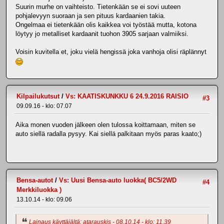
Suurin murhe on vaihteisto. Tietenkään se ei sovi uuteen
pohjalevyyn suoraan ja sen pituus kardaanien takia.
Ongelmaa ei tietenkään olis kaikkea voi työstää mutta, kotona
löytyy jo metalliset kardaanit tuohon 3905 sarjaan valmiiksi.
Voisin kuvitella et, joku vielä hengissä joka vanhoja olisi räplännyt
Kilpailukutsut
/
Vs: KAATISKUNKKU 6 24.9.2016 RAISIO
#3
09.09.16 - klo: 07.07
Aika monen vuoden jälkeen olen tulossa koittamaan, miten se
auto siellä radalla pysyy. Kai siellä palkitaan myös paras kaato;)
Bensa-autot
/
Vs: Uusi Bensa-auto luokka( BC5/2WD
#4
Merkkiluokka )
13.10.14 - klo: 09.06
Lainaus käyttäjältä: atarauskis - 08.10.14 - klo: 11.39