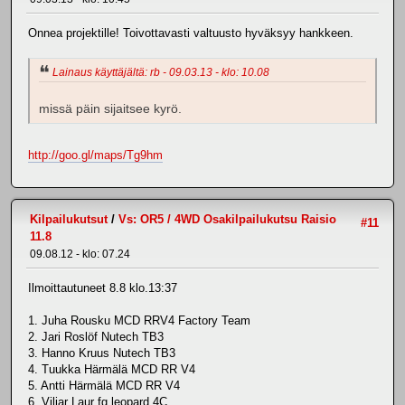
Onnea projektille! Toivottavasti valtuusto hyväksyy hankkeen.
Lainaus käyttäjältä: rb - 09.03.13 - klo: 10.08
missä päin sijaitsee kyrö.
http://goo.gl/maps/Tg9hm
Kilpailukutsut
/
Vs: OR5 / 4WD Osakilpailukutsu Raisio
#11
11.8
09.08.12 - klo: 07.24
Ilmoittautuneet 8.8 klo.13:37
1. Juha Rousku MCD RRV4 Factory Team
2. Jari Roslöf Nutech TB3
3. Hanno Kruus Nutech TB3
4. Tuukka Härmälä MCD RR V4
5. Antti Härmälä MCD RR V4
6. Viljar Laur fg leopard 4C