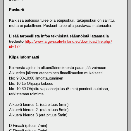
Puskurit
Kaikissa autoissa tulee olla etupuskuri, takapuskuri on sallittu,
mutta ei pakollinen. Puskurit tulee olla joustavaa materiaalia.
Lisää tarpeellista infoa teknisistä säännöistä lataamalla
tiedosto
http://www.large-scale-finland.eu/download/file.php?
id=172
Kilpailuformaatti
Kolmesta ajetusta alkueräkierroksesta paras jää voimaan.
Alkuerien jälkeen eteneminen finaalikaavion mukaisesti.
klo: 9:00-10:00 ilmoittautuminen
klo: 10:15 Ohjaaja kokous
klo: 10:30 Ohjattu vapaaharjoitus (5 min) ponderit autoissa,
tarkistetaan toiminta.
Alkuerä kierros 1. (erä pituus 5min)
Alkuerä kierros 2. (erä pituus 5min)
Alkuerä kierros 3 (erä pituus 5min)
D-Finaali (pituus 7min)
C-Finaali (pituus 7min)