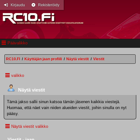
Kirjaudu
Rekisteröidy
Päävalikko
RC10.FI
/
Käyttäjän jaan profiili
/
Näytä viestit
/
Viestit
valikko
Näytä viestit
Tämä jakso sallii sinun katsoa tämän jäsenen kaikkia viestejä.
Huomaa, että näet vain niiden alueiden viestit, joihin sinulla on nyt
pääsy.
Näytä viestit valikko
Viestit - jaan