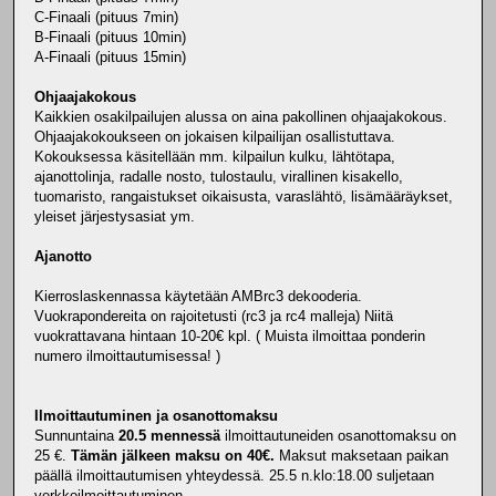
C-Finaali (pituus 7min)
B-Finaali (pituus 10min)
A-Finaali (pituus 15min)
Ohjaajakokous
Kaikkien osakilpailujen alussa on aina pakollinen ohjaajakokous.
Ohjaajakokoukseen on jokaisen kilpailijan osallistuttava.
Kokouksessa käsitellään mm. kilpailun kulku, lähtötapa,
ajanottolinja, radalle nosto, tulostaulu, virallinen kisakello,
tuomaristo, rangaistukset oikaisusta, varaslähtö, lisämääräykset,
yleiset järjestysasiat ym.
Ajanotto
Kierroslaskennassa käytetään AMBrc3 dekooderia.
Vuokrapondereita on rajoitetusti (rc3 ja rc4 malleja) Niitä
vuokrattavana hintaan 10-20€ kpl. ( Muista ilmoittaa ponderin
numero ilmoittautumisessa! )
Ilmoittautuminen ja osanottomaksu
Sunnuntaina
20.5 mennessä
ilmoittautuneiden osanottomaksu on
25 €.
Tämän jälkeen maksu on 40€.
Maksut maksetaan paikan
päällä ilmoittautumisen yhteydessä. 25.5 n.klo:18.00 suljetaan
verkkoilmoittautuminen.