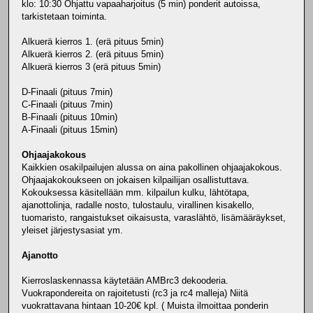
klo: 10:30 Ohjattu vapaaharjoitus (5 min) ponderit autoissa,
tarkistetaan toiminta.
Alkuerä kierros 1. (erä pituus 5min)
Alkuerä kierros 2. (erä pituus 5min)
Alkuerä kierros 3 (erä pituus 5min)
D-Finaali (pituus 7min)
C-Finaali (pituus 7min)
B-Finaali (pituus 10min)
A-Finaali (pituus 15min)
Ohjaajakokous
Kaikkien osakilpailujen alussa on aina pakollinen ohjaajakokous.
Ohjaajakokoukseen on jokaisen kilpailijan osallistuttava.
Kokouksessa käsitellään mm. kilpailun kulku, lähtötapa,
ajanottolinja, radalle nosto, tulostaulu, virallinen kisakello,
tuomaristo, rangaistukset oikaisusta, varaslähtö, lisämääräykset,
yleiset järjestysasiat ym.
Ajanotto
Kierroslaskennassa käytetään AMBrc3 dekooderia.
Vuokrapondereita on rajoitetusti (rc3 ja rc4 malleja) Niitä
vuokrattavana hintaan 10-20€ kpl. ( Muista ilmoittaa ponderin