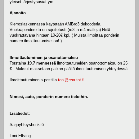
yleiset järjestysasiat ym.
Ajanotto
Kierroslaskennassa käytetään AMBrc3 dekooderia.
Vuokrapondereita on rajoitetusti (rc3 ja rc4 malleja) Niitä
vuokrattavana hintaan 10-20€ kpl. ( Muista ilmoittaa ponderin
numero ilmoittautumisessa! )
Ilmoittautuminen ja osanottomaksu
Torstaina
19.7 mennessä
ilmoittautuneiden osanottomaksu on 25
€. Maksut maksetaan paikan päällä ilmoittautumisen yhteydessä.
Ilmoittautuminen s-postilla
toni@rcautot.fi
Nimesi, auto, ponderin numero tietoihin.
Lisätiedot:
Sarjayhteyshenkilö:
Toni Elfving