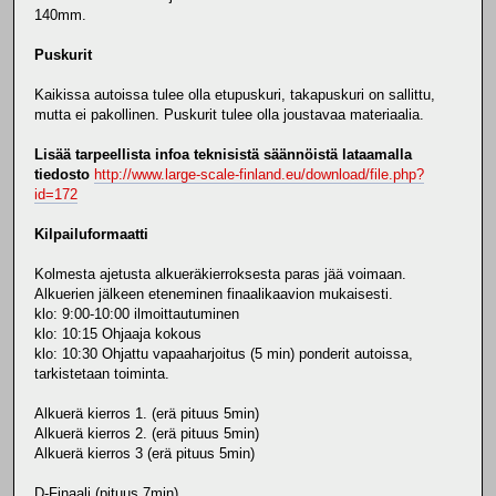
140mm.
Puskurit
Kaikissa autoissa tulee olla etupuskuri, takapuskuri on sallittu,
mutta ei pakollinen. Puskurit tulee olla joustavaa materiaalia.
Lisää tarpeellista infoa teknisistä säännöistä lataamalla
tiedosto
http://www.large-scale-finland.eu/download/file.php?
id=172
Kilpailuformaatti
Kolmesta ajetusta alkueräkierroksesta paras jää voimaan.
Alkuerien jälkeen eteneminen finaalikaavion mukaisesti.
klo: 9:00-10:00 ilmoittautuminen
klo: 10:15 Ohjaaja kokous
klo: 10:30 Ohjattu vapaaharjoitus (5 min) ponderit autoissa,
tarkistetaan toiminta.
Alkuerä kierros 1. (erä pituus 5min)
Alkuerä kierros 2. (erä pituus 5min)
Alkuerä kierros 3 (erä pituus 5min)
D-Finaali (pituus 7min)