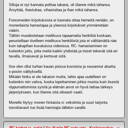
Siltoja ei nyt kannata polttaa takana, oli tilanne mikä tahansa.
Ärsyttää, ihastuttaa, vihastuttaa ja ihan mikä tahansa.
Foorumeiden kirjoituksista ei kannata ottaa herneitä nenään, on
monenlaista harrastajaa ja yleensä kirjoitukset ymmärretään
väärin.
Tällöin muodostetaan mielikuva tapaamatta henkilöä koskaan,
perustellaan itselleen mielikuva henkilöstä jota ei välttämättä näe
kuin takapihan kuvatuissa videoissa. RC- harrastaminen on
kuitenkin juttu, joita meitä kaikki yhdistää ja toiset tekevät sitä eri
tavalla, ilmaisevat ja kertovat siitä.
Itse olen ollut turhan kauan poissa kuvioista ja seurannut aluetta
s-postin välityksellä.
Mikään hinku ei ole takaisin mutta, tahto ajaa uudelleen on
kuitenkin niin vahva, koska lopettaminen johtui muista kuin itsestä
riippumattomista syistä ja elämän arvot on hyvä laittaa tärkeys
järjestykseen, kun tilanne sitä oikeasti vaatii.
Monelle löytyy monen hintaista rc vekotinta ja suuri tarjonta
toivottavasti tuo lisää harrstajia tällekin saralle.
RC-kerhot ja -radat
/
Vs: Kyrön RC-auto rata - Kyrönseudun