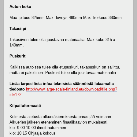
Auton koko
Max. pituus 825mm Max. leveys 490mm Max. korkeus 380mm
Takasiipi
Takasiiven tulee olla joustavaa materiaalia. Max koko 315 x
140mm.
Puskurit
Kaikissa autoissa tulee olla etupuskuri, takapuskuri on sallittu,
mutta ei pakollinen. Puskurit tulee olla joustavaa materiaalia.
Lisää tarpeellista infoa teknisistä säännöistä lataamalla
tiedosto
http://www.large-scale-finland.eu/download/file.php?
id=172
Kilpailuformaatti
Kolmesta ajetusta alkueräkierroksesta paras jää voimaan.
Alkuerien jälkeen eteneminen finaalikaavion mukaisesti.
klo: 9:00-10:00 ilmoittautuminen
klo: 10:15 Ohjaaja kokous