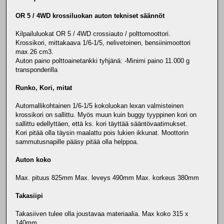
OR 5 / 4WD krossiluokan auton tekniset säännöt
Kilpailuluokat OR 5 / 4WD crossiauto / polttomoottori.
Krossikori, mittakaava 1/6-1/5, nelivetoinen, bensiinimoottori
max.26 cm3.
Auton paino polttoainetankki tyhjänä: -Minimi paino 11.000 g
transponderilla
Runko, Kori, mitat
Automallikohtainen 1/6-1/5 kokoluokan lexan valmisteinen
krossikori on sallittu. Myös muun kuin buggy tyyppinen kori on
sallittu edellyttäen, että ks. kori täyttää sääntövaatimukset.
Kori pitää olla täysin maalattu pois lukien ikkunat. Moottorin
sammutusnapille pääsy pitää olla helppoa.
Auton koko
Max. pituus 825mm Max. leveys 490mm Max. korkeus 380mm
Takasiipi
Takasiiven tulee olla joustavaa materiaalia. Max koko 315 x
140mm.