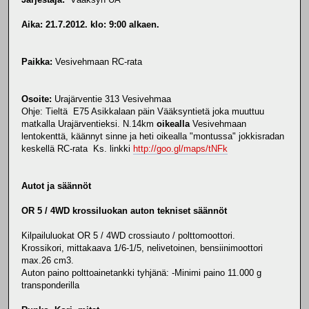
Aika:
21.7.2012. klo: 9:00 alkaen.
Paikka:
Vesivehmaan RC-rata
Osoite:
Urajärventie 313 Vesivehmaa
Ohje: Tieltä E75 Asikkalaan päin Vääksyntietä joka muuttuu
matkalla Urajärventieksi. N.14km
oikealla
Vesivehmaan
lentokenttä, käännyt sinne ja heti oikealla "montussa" jokkisradan
keskellä RC-rata Ks. linkki
http://goo.gl/maps/tNFk
Autot ja säännöt
OR 5 / 4WD krossiluokan auton tekniset säännöt
Kilpailuluokat OR 5 / 4WD crossiauto / polttomoottori.
Krossikori, mittakaava 1/6-1/5, nelivetoinen, bensiinimoottori
max.26 cm3.
Auton paino polttoainetankki tyhjänä: -Minimi paino 11.000 g
transponderilla