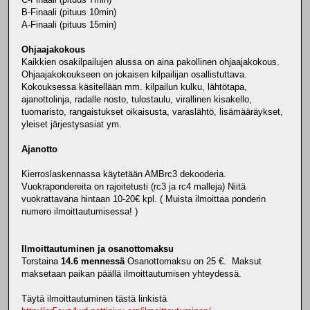
B-Finaali (pituus 10min)
A-Finaali (pituus 15min)
Ohjaajakokous
Kaikkien osakilpailujen alussa on aina pakollinen ohjaajakokous.
Ohjaajakokoukseen on jokaisen kilpailijan osallistuttava.
Kokouksessa käsitellään mm. kilpailun kulku, lähtötapa,
ajanottolinja, radalle nosto, tulostaulu, virallinen kisakello,
tuomaristo, rangaistukset oikaisusta, varaslähtö, lisämääräykset,
yleiset järjestysasiat ym.
Ajanotto
Kierroslaskennassa käytetään AMBrc3 dekooderia.
Vuokrapondereita on rajoitetusti (rc3 ja rc4 malleja) Niitä
vuokrattavana hintaan 10-20€ kpl. ( Muista ilmoittaa ponderin
numero ilmoittautumisessa! )
Ilmoittautuminen ja osanottomaksu
Torstaina
14.6 mennessä
Osanottomaksu on 25 €. Maksut
maksetaan paikan päällä ilmoittautumisen yhteydessä.
Täytä ilmoittautuminen tästä linkistä