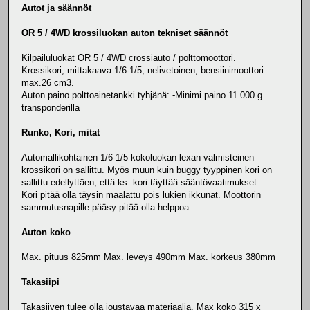
Autot ja säännöt
OR 5 / 4WD krossiluokan auton tekniset säännöt
Kilpailuluokat OR 5 / 4WD crossiauto / polttomoottori.
Krossikori, mittakaava 1/6-1/5, nelivetoinen, bensiinimoottori
max.26 cm3.
Auton paino polttoainetankki tyhjänä: -Minimi paino 11.000 g
transponderilla
Runko, Kori, mitat
Automallikohtainen 1/6-1/5 kokoluokan lexan valmisteinen
krossikori on sallittu. Myös muun kuin buggy tyyppinen kori on
sallittu edellyttäen, että ks. kori täyttää sääntövaatimukset.
Kori pitää olla täysin maalattu pois lukien ikkunat. Moottorin
sammutusnapille pääsy pitää olla helppoa.
Auton koko
Max. pituus 825mm Max. leveys 490mm Max. korkeus 380mm
Takasiipi
Takasiiven tulee olla joustavaa materiaalia. Max koko 315 x