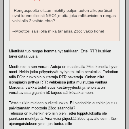
-Rengaspuolta ollaan mietitty paljon,auton alkuperäiset
ovat luonnollisesti NRO1,mutta joku rallikuvioinen rengas
voisi olla 2 vaihto ehto?
--Moottori saisi olla mikä tahansa 23cc vakio kone!
Miettikää tuo rengas homma nyt tarkkaan. Ettei RTR kuskien
tarvii ostaa uusia.
Moottoreista sen verran. Autoja on maailmalla 26cc koneilla hyvin
moni. Nekin jotka pölyyntyvät hyllyn tai tallin perukoilla. Tarkoitan
tällä FG:n runkoihin pultattuja RTR paketteja. Onhan niitä
isompiakin pyttyjä RTR vehkeissä jotka muistuttaa vanhaa
Marderia, vaikka todellisuus kestävyydestä ja tehoista on
verrattavissa gigantin 5€ tarjous sähkövatkaimeen.
Tästä tulikin mieleen pudjettiluokka. Eli vanhoihin autoihin joutuu
päivittämään moottorin 23cc säännöllä?
Tehossa on kuitenkin ero niin pieni, ettei lopputuloksilla ole
juurikaan merkitystä. Aina voisi järjestää 26cc ajavalle esim. läpi-
ajorangaistuksen yms. jos tuntuu sille.