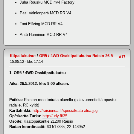
Juha Rousku MCD rrv4 Factory
Pasi Vainionperä MCD RR V4
Toni Elfving MCD RR V4
Antti Hanninen MCD RR V4
Kilpailukutsut
/
OR5 / 4WD Osakilpailukutsu Raisio 26.5
#17
15.05.12 - klo: 17.14
1. OR5 / 4WD Osakilpailukutsu
Aika:
26.5.2012. klo: 9:00 alkaen.
Paikka:
Raision moottorirata-alueella (palovuorentieltä opastus
radalle, RC kyltit)
Karttalinkki:
http://raisionua.fi/special/rata-alua.jpg
Op*skartta Turku:
http://urly.fi/35
Osoite:
Kaatopaikantie 21200 Raisio
Radan koordinaatit:
60.517385, 22.148952