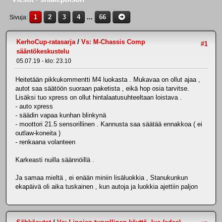
1
2
3
4
...
66
Sivuja
KerhoCup-ratasarja
/
Vs: M-Chassis Comp
#1
sääntökeskustelu
05.07.19 - klo: 23.10
Heitetään pikkukommentti M4 luokasta . Mukavaa on ollut ajaa ,
autot saa säätöön suoraan paketista , eikä hop osia tarvitse.
Lisäksi tuo xpress on ollut hintalaatusuhteeltaan loistava .
- auto xpress
- säädin vapaa kunhan blinkynä
- moottori 21.5 sensorillinen . Kannusta saa säätää ennakkoa ( ei
outlaw-koneita )
- renkaana volanteen
Karkeasti nuilla säännöillä .
Ja samaa mieltä , ei enään miniin lisäluokkia , Stanukunkun
ekapäivä oli aika tuskainen , kun autoja ja luokkia ajettiin paljon