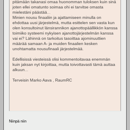
pitämään takanasi omaa huonomman tuloksen kuin sinä
joten ellei omatunto soimaa ohi ei tarvitse omasta
mielestäni päästää...
Minien nousu finaaliin ja ajattamiseen minulla on
ehdottaa uusi järjestelmä, mutta esittelen sen vasta kun
olen konsultoinut länsirannikon ajanottopäällikkön kanssa
toimiiko systeemi nykyisen ajanottojärjestelmän kanssa
vai ei? Lähinnä on tarkoitus tasoittaa ajominuuttien
määrää samaan A- ja muiden finaalien kesken
unohtamatta nousufinaali järjestelmää.
Edellisissä viesteissä olisi kommentoitavaa enemmän
kuin jaksan nyt kirjoittaa, mutta toivottavasti tämä auttaa
alkuun...
Terveisin Marko Aava , RaumRC
Niinpä niin