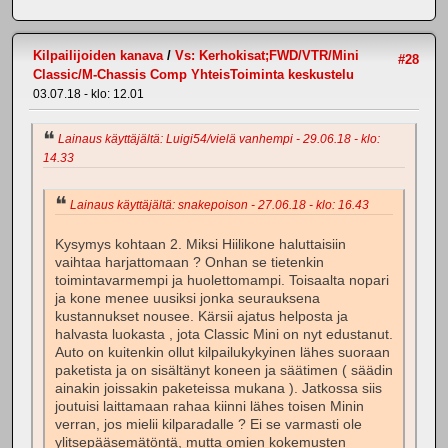
Kilpailijoiden kanava
/
Vs: Kerhokisat;FWD/VTR/Mini
#28
Classic/M-Chassis Comp YhteisToiminta keskustelu
03.07.18 - klo: 12.01
Lainaus käyttäjältä: Luigi54/vielä vanhempi - 29.06.18 - klo:
14.33
Lainaus käyttäjältä: snakepoison - 27.06.18 - klo: 16.43
Kysymys kohtaan 2. Miksi Hiilikone haluttaisiin
vaihtaa harjattomaan ? Onhan se tietenkin
toimintavarmempi ja huolettomampi. Toisaalta nopari
ja kone menee uusiksi jonka seurauksena
kustannukset nousee. Kärsii ajatus helposta ja
halvasta luokasta , jota Classic Mini on nyt edustanut.
Auto on kuitenkin ollut kilpailukykyinen lähes suoraan
paketista ja on sisältänyt koneen ja säätimen ( säädin
ainakin joissakin paketeissa mukana ). Jatkossa siis
joutuisi laittamaan rahaa kiinni lähes toisen Minin
verran, jos mielii kilparadalle ? Ei se varmasti ole
ylitsepääsemätöntä, mutta omien kokemusten