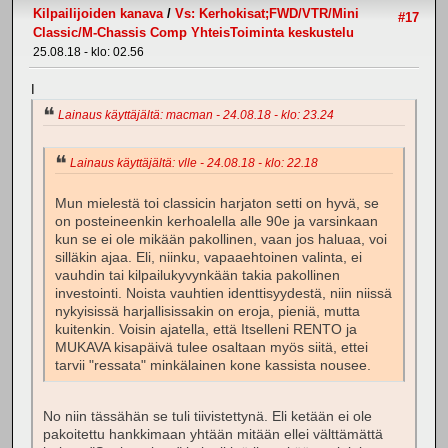
Kilpailijoiden kanava
/
Vs: Kerhokisat;FWD/VTR/Mini
#17
Classic/M-Chassis Comp YhteisToiminta keskustelu
25.08.18 - klo: 02.56
I
Lainaus käyttäjältä: macman - 24.08.18 - klo: 23.24
Lainaus käyttäjältä: vlle - 24.08.18 - klo: 22.18
Mun mielestä toi classicin harjaton setti on hyvä, se
on posteineenkin kerhoalella alle 90e ja varsinkaan
kun se ei ole mikään pakollinen, vaan jos haluaa, voi
silläkin ajaa. Eli, niinku, vapaaehtoinen valinta, ei
vauhdin tai kilpailukyvynkään takia pakollinen
investointi. Noista vauhtien identtisyydestä, niin niissä
nykyisissä harjallisissakin on eroja, pieniä, mutta
kuitenkin. Voisin ajatella, että Itselleni RENTO ja
MUKAVA kisapäivä tulee osaltaan myös siitä, ettei
tarvii "ressata" minkälainen kone kassista nousee.
No niin tässähän se tuli tiivistettynä. Eli ketään ei ole
pakoitettu hankkimaan yhtään mitään ellei välttämättä