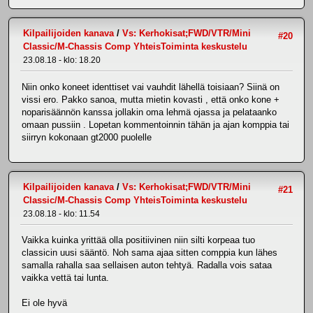
Kilpailijoiden kanava
/
Vs: Kerhokisat;FWD/VTR/Mini
#20
Classic/M-Chassis Comp YhteisToiminta keskustelu
23.08.18 - klo: 18.20
Niin onko koneet identtiset vai vauhdit lähellä toisiaan? Siinä on
vissi ero. Pakko sanoa, mutta mietin kovasti , että onko kone +
noparisäännön kanssa jollakin oma lehmä ojassa ja pelataanko
omaan pussiin . Lopetan kommentoinnin tähän ja ajan komppia tai
siirryn kokonaan gt2000 puolelle
Kilpailijoiden kanava
/
Vs: Kerhokisat;FWD/VTR/Mini
#21
Classic/M-Chassis Comp YhteisToiminta keskustelu
23.08.18 - klo: 11.54
Vaikka kuinka yrittää olla positiivinen niin silti korpeaa tuo
classicin uusi sääntö. Noh sama ajaa sitten comppia kun lähes
samalla rahalla saa sellaisen auton tehtyä. Radalla vois sataa
vaikka vettä tai lunta.
Ei ole hyvä