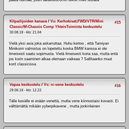
Kilpailijoiden kanava
/
Vs: Kerhokisat;FWD/VTR/Mini
#15
Classic/M-Chassis Comp YhteisToiminta keskustelu
30.08.18 - klo: 21.04
Vielä yksi asia joka askarruttaa. Huhu kertoo , että Tamiyan
Minikorin valmistus on lopetettu koska BMW kanssa ei ole
ilmeisesti saatu sopimusta. Vielä ilmeisesti koria saa, mutta entä
jos korin saaminen alkaa olemaan vaikeaa ? Sallitaanko muut
korit classicissa
Vapaa keskustelu
/
Vs: rc-vene keskustelu
#16
29.08.18 - klo: 12.22
Tälle kesälle ei enään venettä, mutta vene kiinnostaisi kovasti. Ei
välttämättä mikään yyberpikavene , mutta jonkinlainen