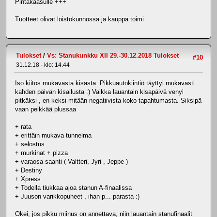
Pintakaasulle +++
Tuotteet olivat loistokunnossa ja kauppa toimi
Tulokset
/
Vs: Stanukunkku XII 29.-30.12.2018 Tulokset
#10
31.12.18 - klo: 14.44
Iso kiitos mukavasta kisasta. Pikkuautokiintiö täyttyi mukavasti
kahden päivän kisailusta :) Vaikka lauantain kisapäivä venyi
pitkäksi , en keksi mitään negatiivista koko tapahtumasta. Siksipä
vaan pelkkää plussaa
+ rata
+ erittäin mukava tunnelma
+ selostus
+ murkinat + pizza
+ varaosa-saanti ( Valtteri, Jyri , Jeppe )
+ Destiny
+ Xpress
+ Todella tiukkaa ajoa stanun A-finaalissa
+ Juuson varikkopuheet , ihan p... parasta :)
Okei, jos pikku miinus on annettava, niin lauantain stanufinaalit