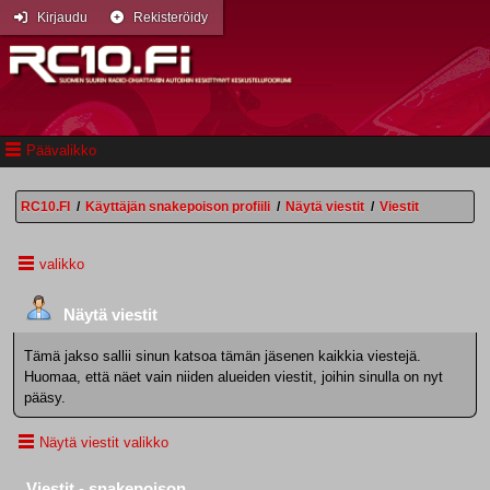
Kirjaudu
Rekisteröidy
Päävalikko
RC10.FI
/
Käyttäjän snakepoison profiili
/
Näytä viestit
/
Viestit
valikko
Näytä viestit
Tämä jakso sallii sinun katsoa tämän jäsenen kaikkia viestejä.
Huomaa, että näet vain niiden alueiden viestit, joihin sinulla on nyt
pääsy.
Näytä viestit valikko
Viestit - snakepoison