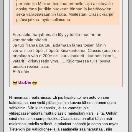
perusteella Mini on toiminut monelle lajia aloittavalle
ensiautona juurikin huokean hinnan ja kestävyyden
sekä varaosasaannin takia. Mielestäni Classic-sarjan
pitäisi jatkaa myös sellaisena
Perustelut harjattomalle löytyy tuolta muutaman
kommentin päästä......
Ja tuo "rahaa joutuu laittamaan lähes toisen Minin
verran" on höpö , höpöä. Kisakuntoinen Classic (uusi) on
arvoltaan väh.n.200e sis. kuulalaakerit , kunnon iskarit ,
vetarit , kiristyssetin yms. .... Kirjoittaessa tulisi pysyä
ainakin realismissa.
Että näin.
Barbie
Nimeomaan realismissa. Eli jos kisakuntoinen auto on sen
kaksisataa, niin vielä pitäisi jostain kaivaa lähes satanen uusiin
sähköihin. Niin kuin sanoin , ei se varmasti ole
ylitsepääsemätöntä mutta classic mielestäni kärsii siitä. Onhan
siinä olemassa comppiluokka.Classicissa on ollut tähän asti
mielestäni todella selkeät ja toimivat säännöt ja compissa myös.
Tietenkin jos vakiokoneella ja säätimellä saa harrastaa , niin