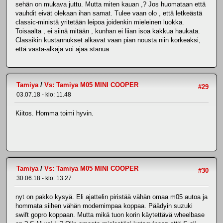
sehän on mukava juttu. Mutta miten kauan ,? Jos huomataan että
vauhdit eivät olekaan ihan samat. Tulee vaan olo , että letkeästä
classic-ministä yritetään leipoa joidenkin mieleinen luokka.
Toisaalta , ei siinä mitään , kunhan ei liian isoa kakkua haukata.
Classikin kustannukset alkavat vaan pian nousta niin korkeaksi,
että vasta-alkaja voi ajaa stanua
Tamiya
/
Vs: Tamiya M05 MINI COOPER
#29
03.07.18 - klo: 11.48
Kiitos. Homma toimi hyvin.
Tamiya
/
Vs: Tamiya M05 MINI COOPER
#30
30.06.18 - klo: 13.27
nyt on pakko kysyä. Eli ajattelin piristää vähän omaa m05 autoa ja
hommata siihen vähän modernimpaa koppaa. Päädyin suzuki
swift gopro koppaan. Mutta mikä tuon korin käytettävä wheelbase