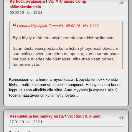
KerhoCup-ratasarja
/
Vs: M-Chassis Comp
#8
sääntökeskustelu
05.02.19 - klo: 12.58
Lainaus käyttäjältä: TumppiA - 05.02.19 - klo: 10.22
Eipä löydy enää tota skyrc konettakaan Hobby linnasta..
Säännöistä voisi poistaa kone listan yhteydessä olevat, ei
saatavilla olevien koneiden ostopaikat, kun suurinta osaa
kauppoja ei edes ole olemassa. Aiheuttaa vaan turhaa
hämmennystä..
Koneasiaan oma homma myös kaatui. Ebaysta lennokkikonetta
löytyi, mutta koskaan se ei perille saapunut. Hobbylinnasta koneet
loppu ja sepä alkoikin olla siinä. Auto myynnin ja express alle :) ...
todella haastavaa oli kyllä.mylly löytää :/
Keskustelua kaupankäynnistä
/
Vs: Risut & ruusut
#9
17.01.19 - klo: 22.01