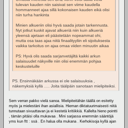
tulevan kauden niin saisivat sen viime kaudella
hommanneet ajaa sillä kokonaisen kauden eikä olisi
niin turha hankinta
Minien alkueriin olisi hyvä saada jotain tarkennusta.
Nyt jotkut kuskit ajavat alkueriä niin kuin alkueriä
yleensä ajetaan eli päästetään nopeammat ohi,
mutta osa taas ajaa niitä finaalityyliin eli sijoituksesta
vaikka tarkoitus on ajaa omaa viiden minuutin aikaa
PS: Hyvä olis saada sarjanvetäjiltä kaikki arkun
salaisuudet näkyville niin olisi enemmän pohjaa
keskusteluille
PS. Ensinnäkään arkussa ei ole salaisuuksia ,
näkemyksiä kyllä ..... Joita täälpäin sanotaan mielipiteiksi.
Sem verran pakko vielä sanoa. Mielipiteitähän täällä on esitetty
myös ja mielestäni ihan asiallisia. Hieman diktatuurimaisesti niitä
tunnutaan sivuuttavan ja ei kestetä kritiikkiä. Kallelta hieno pointti
, tämän pitäisi olla mukavaa . Mini sarjassa enemmän sääntöjä
yms kun ftt : ssä . En halua olla mukana . Kerhokisoja kyllä ajan