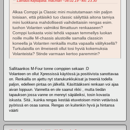
Lainaus käyttäjältä: macman - 08.02.19 - klo: 23.30
Alkaa Comppi ja Classic mini muistutamaan niin paljon
toisiaan, että pitäisikö tuo classic säilyttää aitona tamiya
mini luokkana mahdollisesti vaihdettaisiin rengas esim.
tuohon Volanten valmiiksi llimattuun renkaaseen?
Comppi luokasta voisi tehdä vapaan temmellys luokan
noille muille M-chassis alustoille samalla classicin
koneella ja Volanten renkailla mutta vapaalla välityksellä?
Turkulaisilla on ilmeisesti ollut tosi hyviä kokemuksia
Volanteista? Stinde varmaan kertoo paremmin?
Sallitaankos M-Four tonne comppien sekaan :D
Volanteen on ollut Xpressissä käytössä ja positiivista sanottavaa
on. Renkailla on ajettu nyt stanukunkkukisat ja treeniä todella
paljon, edelleen pintaa on jälkellä. Käsittääkseni renkaan voi ajaa
aivan loppuun. Vannetta en ole saanut rikki , mutta tiedän
tapauksen jossa vanne on mennyt säpäleiksi, tosin kovasta
iskusta. Sitä , kuinka rengas kestää etuvetoisen minin vetävissä
pyörissä en osaa sanoa. Rengas on kuitenkin hyvä ja hintansa
väärti