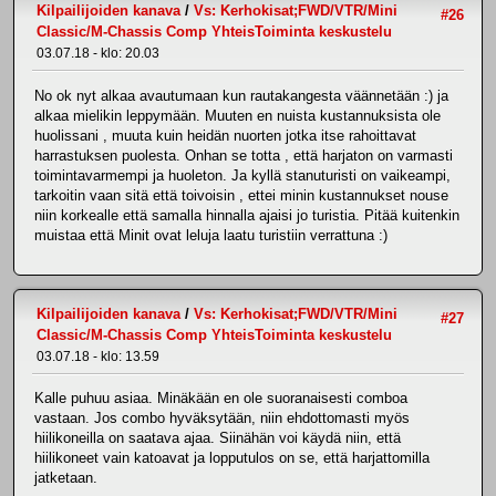
Kilpailijoiden kanava
/
Vs: Kerhokisat;FWD/VTR/Mini
#26
Classic/M-Chassis Comp YhteisToiminta keskustelu
03.07.18 - klo: 20.03
No ok nyt alkaa avautumaan kun rautakangesta väännetään :) ja
alkaa mielikin leppymään. Muuten en nuista kustannuksista ole
huolissani , muuta kuin heidän nuorten jotka itse rahoittavat
harrastuksen puolesta. Onhan se totta , että harjaton on varmasti
toimintavarmempi ja huoleton. Ja kyllä stanuturisti on vaikeampi,
tarkoitin vaan sitä että toivoisin , ettei minin kustannukset nouse
niin korkealle että samalla hinnalla ajaisi jo turistia. Pitää kuitenkin
muistaa että Minit ovat leluja laatu turistiin verrattuna :)
Kilpailijoiden kanava
/
Vs: Kerhokisat;FWD/VTR/Mini
#27
Classic/M-Chassis Comp YhteisToiminta keskustelu
03.07.18 - klo: 13.59
Kalle puhuu asiaa. Minäkään en ole suoranaisesti comboa
vastaan. Jos combo hyväksytään, niin ehdottomasti myös
hiilikoneilla on saatava ajaa. Siinähän voi käydä niin, että
hiilikoneet vain katoavat ja lopputulos on se, että harjattomilla
jatketaan.