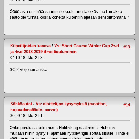
Öööö asia ei sinäänsä minulle kuulu, mutta öikös tuo Ennakko
säätö ole turhaa koska konetta kuitenkin ajetaan sensorittomana ?
Kilpailijoiden kanava
/
Vs: Short Course Winter Cup 2wd
#13
ja 4wd 2018-2019 ilmoittautuminen
04.10.18 - klo: 21.36
SC-2 Veijonen Jukka
Sähköautot
/
Vs: aloittelijan kysymyksiä (moottori,
#14
nopeudensäädin, servot)
30.09.18 - klo: 21.15
Onko porukalla kokemusta Hobbyking-säätimistä. Huhujen
mukaan niihin pystyisi ajamaan hybbiwingin softaa sisälle. Hinta ei
päätä huimaa, joten takavetocorriin tekisi mieli testata