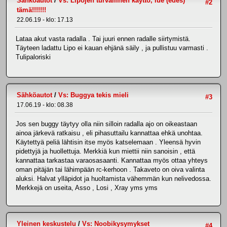
Sähköautot
/
Vs: Lipojen turvallinen käyttö, lue (edes)
#2
tämä!!!!!!!
22.06.19 - klo: 17.13
Lataa akut vasta radalla . Tai juuri ennen radalle siirtymistä.
Täyteen ladattu Lipo ei kauan ehjänä säily , ja pullistuu varmasti .
Tulipaloriski
Sähköautot
/
Vs: Buggya tekis mieli
#3
17.06.19 - klo: 08.38
Jos sen buggy täytyy olla niin silloin radalla ajo on oikeastaan
ainoa järkevä ratkaisu , eli pihasuttailu kannattaa ehkä unohtaa.
Käytettyä peliä lähtisin itse myös katselemaan . Yleensä hyvin
pidettyjä ja huollettuja. Merkkiä kun miettii niin sanoisin , että
kannattaa tarkastaa varaosasaanti. Kannattaa myös ottaa yhteys
oman pitäjän tai lähimpään rc-kerhoon . Takaveto on oiva valinta
aluksi. Halvat ylläpidot ja huoltamista vähemmän kun nelivedossa.
Merkkejä on useita, Asso , Losi , Xray yms yms
Yleinen keskustelu
/
Vs: Noobikysymykset
#4