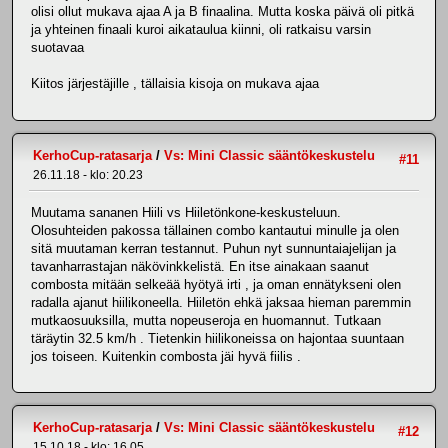
olisi ollut mukava ajaa A ja B finaalina. Mutta koska päivä oli pitkä
ja yhteinen finaali kuroi aikataulua kiinni, oli ratkaisu varsin
suotavaa
Kiitos järjestäjille , tällaisia kisoja on mukava ajaa
KerhoCup-ratasarja
/
Vs: Mini Classic sääntökeskustelu
#11
26.11.18 - klo: 20.23
Muutama sananen Hiili vs Hiiletönkone-keskusteluun.
Olosuhteiden pakossa tällainen combo kantautui minulle ja olen
sitä muutaman kerran testannut. Puhun nyt sunnuntaiajelijan ja
tavanharrastajan näkövinkkelistä. En itse ainakaan saanut
combosta mitään selkeää hyötyä irti , ja oman ennätykseni olen
radalla ajanut hiilikoneella. Hiiletön ehkä jaksaa hieman paremmin
mutkaosuuksilla, mutta nopeuseroja en huomannut. Tutkaan
täräytin 32.5 km/h . Tietenkin hiilikoneissa on hajontaa suuntaan
jos toiseen. Kuitenkin combosta jäi hyvä fiilis .
KerhoCup-ratasarja
/
Vs: Mini Classic sääntökeskustelu
#12
15.10.18 - klo: 16.05