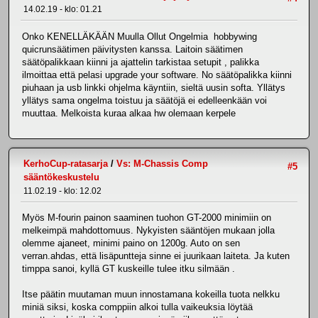
14.02.19 - klo: 01.21
Onko KENELLÄKÄÄN Muulla Ollut Ongelmia hobbywing
quicrunsäätimen päivitysten kanssa. Laitoin säätimen
säätöpalikkaan kiinni ja ajattelin tarkistaa setupit , palikka
ilmoittaa että pelasi upgrade your software. No säätöpalikka kiinni
piuhaan ja usb linkki ohjelma käyntiin, sieltä uusin softa. Yllätys
yllätys sama ongelma toistuu ja säätöjä ei edelleenkään voi
muuttaa. Melkoista kuraa alkaa hw olemaan kerpele
KerhoCup-ratasarja
/
Vs: M-Chassis Comp
#5
sääntökeskustelu
11.02.19 - klo: 12.02
Myös M-fourin painon saaminen tuohon GT-2000 minimiin on
melkeimpä mahdottomuus. Nykyisten sääntöjen mukaan jolla
olemme ajaneet, minimi paino on 1200g. Auto on sen
verran.ahdas, että lisäpuntteja sinne ei juurikaan laiteta. Ja kuten
timppa sanoi, kyllä GT kuskeille tulee itku silmään .
Itse päätin muutaman muun innostamana kokeilla tuota nelkku
miniä siksi, koska comppiin alkoi tulla vaikeuksia löytää