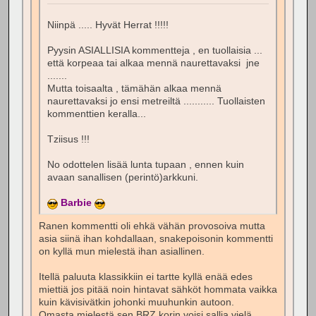
Niinpä ..... Hyvät Herrat !!!!!
Pyysin ASIALLISIA kommentteja , en tuollaisia ...
että korpeaa tai alkaa mennä naurettavaksi jne
.......
Mutta toisaalta , tämähän alkaa mennä
naurettavaksi jo ensi metreiltä ........... Tuollaisten
kommenttien keralla...
Tziisus !!!
No odottelen lisää lunta tupaan , ennen kuin
avaan sanallisen (perintö)arkkuni.
Barbie
Ranen kommentti oli ehkä vähän provosoiva mutta
asia siinä ihan kohdallaan, snakepoisonin kommentti
on kyllä mun mielestä ihan asiallinen.
Itellä paluuta klassikkiin ei tartte kyllä enää edes
miettiä jos pitää noin hintavat sähköt hommata vaikka
kuin kävisivätkin johonki muuhunkin autoon.
Omasta mielestä sen BRZ korin voisi sallia vielä