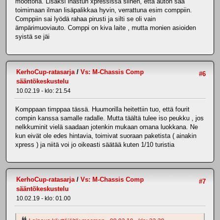
moottoria. Lisäksi ihastun xpressissä siihen, että auton saa
toimimaan ilman lisäpalikkaa hyvin, verrattuna esim comppiin.
Comppiin sai lyödä rahaa pirusti ja silti se oli vain
ämpärimuoviauto. Comppi on kiva laite , mutta monien asioiden
syistä se jäi
KerhoCup-ratasarja
/
Vs: M-Chassis Comp
#6
sääntökeskustelu
10.02.19 - klo: 21.54
Komppaan timppaa tässä. Huumorilla heitettiin tuo, että fourit
compin kanssa samalle radalle. Mutta täältä tulee iso peukku , jos
nelkkuminit vielä saadaan jotenkin mukaan omana luokkana. Ne
kun eivät ole edes hintavia, toimivat suoraan paketista ( ainakin
xpress ) ja niitä voi jo oikeasti säätää kuten 1/10 turistia
KerhoCup-ratasarja
/
Vs: M-Chassis Comp
#7
sääntökeskustelu
10.02.19 - klo: 01.00