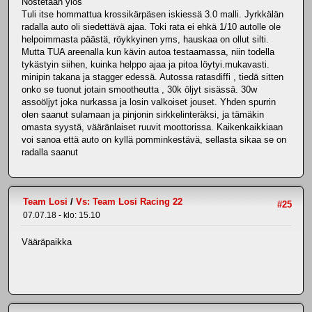
Nostetaan ylös
Tuli itse hommattua krossikärpäsen iskiessä 3.0 malli. Jyrkkälän
radalla auto oli siedettävä ajaa. Toki rata ei ehkä 1/10 autolle ole
helpoimmasta päästä, röykkyinen yms, hauskaa on ollut silti.
Mutta TUA areenalla kun kävin autoa testaamassa, niin todella
tykästyin siihen, kuinka helppo ajaa ja pitoa löytyi.mukavasti.
minipin takana ja stagger edessä. Autossa ratasdiffi , tiedä sitten
onko se tuonut jotain smootheutta , 30k öljyt sisässä. 30w
assoöljyt joka nurkassa ja losin valkoiset jouset. Yhden spurrin
olen saanut sulamaan ja pinjonin sirkkelinteräksi, ja tämäkin
omasta syystä, vääränlaiset ruuvit moottorissa. Kaikenkaikkiaan
voi sanoa että auto on kyllä pomminkestävä, sellasta sikaa se on
radalla saanut
Team Losi
/
Vs: Team Losi Racing 22
#25
07.07.18 - klo: 15.10
Vääräpaikka