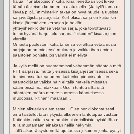
halua. "Snakepoison" kuka ikinä lienetkään voit lukea
tämän äskeisen kommentin ajatuksella. (Ja kyllä tämä oli
lievää piip!...)nimimerkin takaa on hyvä huudella uusista
sarjavetäjistä ja sarjoista. Kerhokisat sarja on kuitenkin
kisoja järjestävien kerhojen ja heidän
yhteyshenkilöidensä vetämä sarja, joka toivottavasti
toimii hyvänä harjoittelu sarjana "oikeiden" kisasarjojen
vierellä.
Omasta puolestani kuka tahansa voi alkaa vetää uusia
sarjoja oman mielensä mukaan ja vaikka ihan omien
sääntöjen pohjalta jos valmiit ei miellytä.
Ja kyllä meilä on huomattavasti vähemmän sääntöjä mitä
FTT sarjassa, mutta yleisessä kisajärjestämisessä sekä
toiminnassa tukeudumme kuitenkin pienoisautoilun
sääntökirjaan vaikka näin ei tällä hetkellä missään
säännöissä mainitakkaan. Usein tuntuu siltä että
sääntöjen määrä menee suorassa käänteisessä
muodossa "kitinän" määrään...
Minien alkuerien ajamisesta... Olen henkilökohtaisesti
aina taistellut tätä nykyistä alkuerien lähtötapaa vastaan.
Kuitenkin osittain varmaankin historiallisista syistä tätä ei
tulla muutamaan ainakaan näillä näkymin.
Tällä alkuerä systeemillä ajettaessa jokainen jonka pystyt