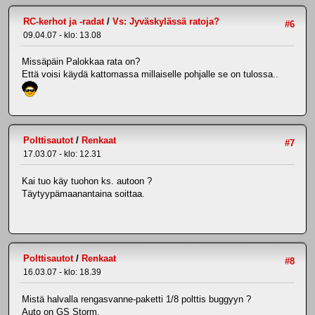
RC-kerhot ja -radat
/
Vs: Jyväskylässä ratoja?
#6
09.04.07 - klo: 13.08
Missäpäin Palokkaa rata on?
Että voisi käydä kattomassa millaiselle pohjalle se on tulossa..
Polttisautot
/
Renkaat
#7
17.03.07 - klo: 12.31
Kai tuo käy tuohon ks. autoon ?
Täytyypämaanantaina soittaa.
Polttisautot
/
Renkaat
#8
16.03.07 - klo: 18.39
Mistä halvalla rengasvanne-paketti 1/8 polttis buggyyn ?
Auto on GS Storm.