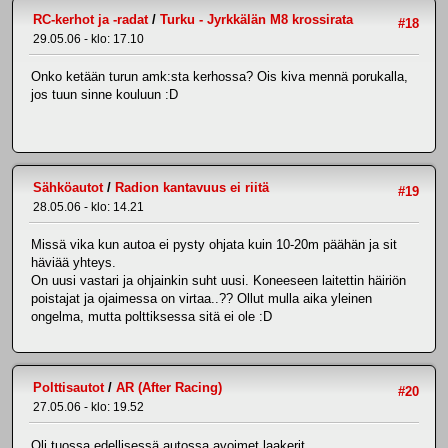
RC-kerhot ja -radat
/
Turku - Jyrkkälän M8 krossirata
#18
29.05.06 - klo: 17.10
Onko ketään turun amk:sta kerhossa? Ois kiva mennä porukalla,
jos tuun sinne kouluun :D
Sähköautot
/
Radion kantavuus ei riitä
#19
28.05.06 - klo: 14.21
Missä vika kun autoa ei pysty ohjata kuin 10-20m päähän ja sit
häviää yhteys.
On uusi vastari ja ohjainkin suht uusi. Koneeseen laitettin häiriön
poistajat ja ojaimessa on virtaa..?? Ollut mulla aika yleinen
ongelma, mutta polttiksessa sitä ei ole :D
Polttisautot
/
AR (After Racing)
#20
27.05.06 - klo: 19.52
Oli tuossa edellisessä autossa avoimet laakerit..