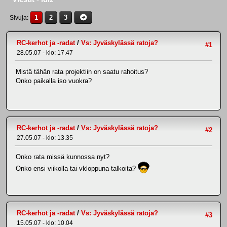
1
2
3
Sivuja
RC-kerhot ja -radat
/
Vs: Jyväskylässä ratoja?
#1
28.05.07 - klo: 17.47
Mistä tähän rata projektiin on saatu rahoitus?
Onko paikalla iso vuokra?
RC-kerhot ja -radat
/
Vs: Jyväskylässä ratoja?
#2
27.05.07 - klo: 13.35
Onko rata missä kunnossa nyt?
Onko ensi viikolla tai vkloppuna talkoita?
RC-kerhot ja -radat
/
Vs: Jyväskylässä ratoja?
#3
15.05.07 - klo: 10.04