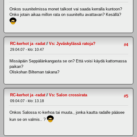
Onkos suunitelmissa monet talkoot vai saada kerralla kuntoon?
Onko jotain aikaa millon rata on suuniteltu avattavan? Kesällä?
RC-kerhot ja -radat
/
Vs: Jyväskylässä ratoja?
#4
29.04.07 - klo: 10.47
Missäpäin Seppälänkangasta se on? Että voisi käydä kattomassa
paikan?
Oliskohan Bilteman takana?
RC-kerhot ja -radat
/
Vs: Salon crossirata
#5
09.04.07 - klo: 13.18
Onkos Salossa rc-kerhoa tai muuta., jonka kautta radalle pääsee
kun se on valmis.. ?