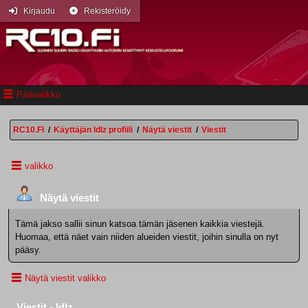
Kirjaudu
Rekisteröidy
Päävalikko
RC10.FI
/
Käyttäjän ldlz profiili
/
Näytä viestit
/
Viestit
valikko
Näytä viestit
Tämä jakso sallii sinun katsoa tämän jäsenen kaikkia viestejä.
Huomaa, että näet vain niiden alueiden viestit, joihin sinulla on nyt
pääsy.
Näytä viestit valikko
Viestit - ldlz