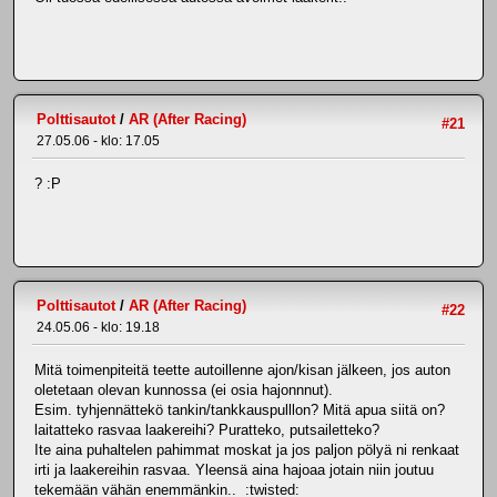
Polttisautot
/
AR (After Racing)
#21
27.05.06 - klo: 17.05
? :P
Polttisautot
/
AR (After Racing)
#22
24.05.06 - klo: 19.18
Mitä toimenpiteitä teette autoillenne ajon/kisan jälkeen, jos auton
oletetaan olevan kunnossa (ei osia hajonnnut).
Esim. tyhjennättekö tankin/tankkauspulllon? Mitä apua siitä on?
laitatteko rasvaa laakereihi? Puratteko, putsailetteko?
Ite aina puhaltelen pahimmat moskat ja jos paljon pölyä ni renkaat
irti ja laakereihin rasvaa. Yleensä aina hajoaa jotain niin joutuu
tekemään vähän enemmänkin.. :twisted: