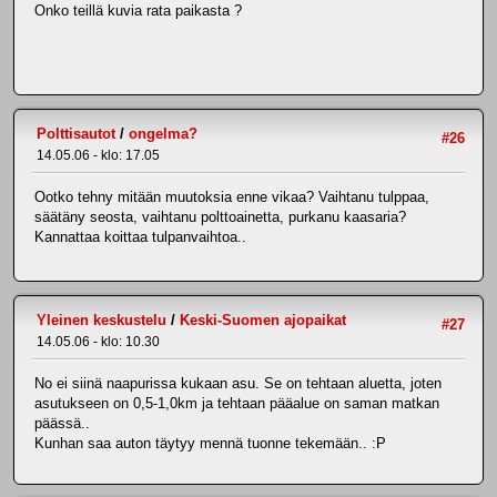
Onko teillä kuvia rata paikasta ?
Polttisautot
/
ongelma?
#26
14.05.06 - klo: 17.05
Ootko tehny mitään muutoksia enne vikaa? Vaihtanu tulppaa,
säätäny seosta, vaihtanu polttoainetta, purkanu kaasaria?
Kannattaa koittaa tulpanvaihtoa..
Yleinen keskustelu
/
Keski-Suomen ajopaikat
#27
14.05.06 - klo: 10.30
No ei siinä naapurissa kukaan asu. Se on tehtaan aluetta, joten
asutukseen on 0,5-1,0km ja tehtaan pääalue on saman matkan
päässä..
Kunhan saa auton täytyy mennä tuonne tekemään.. :P