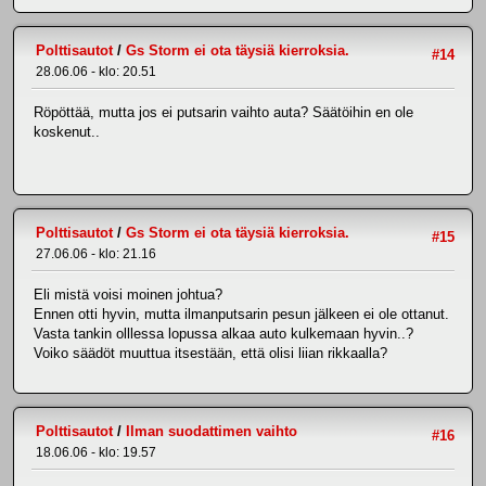
Polttisautot
/
Gs Storm ei ota täysiä kierroksia.
#14
28.06.06 - klo: 20.51
Röpöttää, mutta jos ei putsarin vaihto auta? Säätöihin en ole
koskenut..
Polttisautot
/
Gs Storm ei ota täysiä kierroksia.
#15
27.06.06 - klo: 21.16
Eli mistä voisi moinen johtua?
Ennen otti hyvin, mutta ilmanputsarin pesun jälkeen ei ole ottanut.
Vasta tankin olllessa lopussa alkaa auto kulkemaan hyvin..?
Voiko säädöt muuttua itsestään, että olisi liian rikkaalla?
Polttisautot
/
Ilman suodattimen vaihto
#16
18.06.06 - klo: 19.57