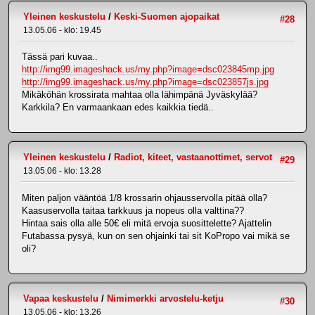
Yleinen keskustelu
/
Keski-Suomen ajopaikat
#28
13.05.06 - klo: 19.45
Tässä pari kuvaa..
http://img99.imageshack.us/my.php?image=dsc023845mp.jpg
http://img99.imageshack.us/my.php?image=dsc023857js.jpg
Mikäköhän krossirata mahtaa olla lähimpänä Jyväskylää?
Karkkila? En varmaankaan edes kaikkia tiedä..
Yleinen keskustelu
/
Radiot, kiteet, vastaanottimet, servot
#29
13.05.06 - klo: 13.28
Miten paljon vääntöä 1/8 krossarin ohjausservolla pitää olla?
Kaasuservolla taitaa tarkkuus ja nopeus olla valttina??
Hintaa sais olla alle 50€ eli mitä ervoja suosittelette? Ajattelin
Futabassa pysyä, kun on sen ohjainki tai sit KoPropo vai mikä se
oli?
Vapaa keskustelu
/
Nimimerkki arvostelu-ketju
#30
13.05.06 - klo: 13.26