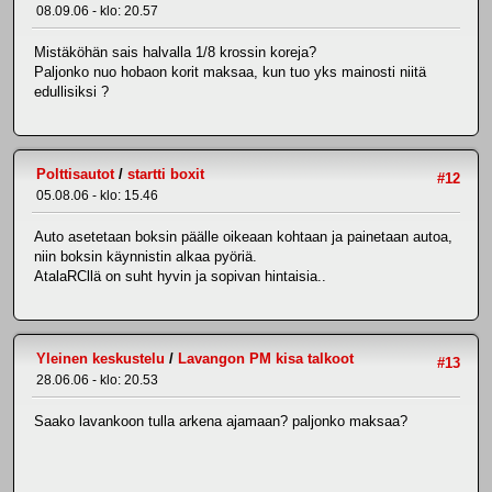
08.09.06 - klo: 20.57
Mistäköhän sais halvalla 1/8 krossin koreja?
Paljonko nuo hobaon korit maksaa, kun tuo yks mainosti niitä
edullisiksi ?
Polttisautot
/
startti boxit
#12
05.08.06 - klo: 15.46
Auto asetetaan boksin päälle oikeaan kohtaan ja painetaan autoa,
niin boksin käynnistin alkaa pyöriä.
AtalaRCllä on suht hyvin ja sopivan hintaisia..
Yleinen keskustelu
/
Lavangon PM kisa talkoot
#13
28.06.06 - klo: 20.53
Saako lavankoon tulla arkena ajamaan? paljonko maksaa?