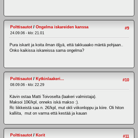
Polttisautot
/
Ongelma iskareiden kanssa
#9
24.09.06 - klo: 21.01
Pura iskarit ja koita ilman öljyä, että takkuaako mäntä pohjaan..
Onko kaikissa iskareissa sama ongelma?
Polttisautot
/
Kytkinlaakeri...
#10
08.09.06 - klo: 22.29
Kävin ostaa Matti Toivoselta (laakeri valmistaja).
Maksoi 10€/kpl, onneks iskä makso :).
Rc liikkeistä saa n. 2€/kpl, mut okli viikonloppu ja kiire. Oli hiton
kalliita, mut on varma että kestää ja kauan
Polttisautot
/
Korit
#11