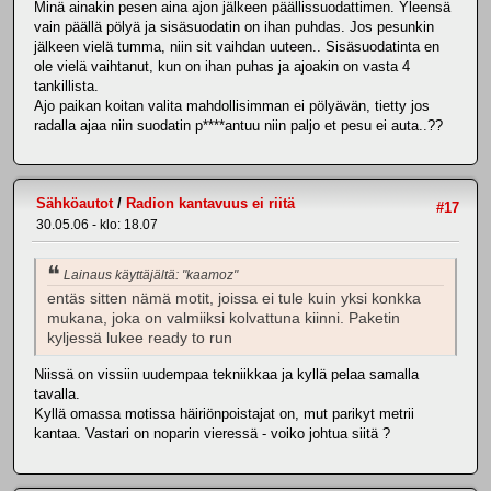
Minä ainakin pesen aina ajon jälkeen päällissuodattimen. Yleensä
vain päällä pölyä ja sisäsuodatin on ihan puhdas. Jos pesunkin
jälkeen vielä tumma, niin sit vaihdan uuteen.. Sisäsuodatinta en
ole vielä vaihtanut, kun on ihan puhas ja ajoakin on vasta 4
tankillista.
Ajo paikan koitan valita mahdollisimman ei pölyävän, tietty jos
radalla ajaa niin suodatin p****antuu niin paljo et pesu ei auta..??
Sähköautot
/
Radion kantavuus ei riitä
#17
30.05.06 - klo: 18.07
Lainaus käyttäjältä: "kaamoz"
entäs sitten nämä motit, joissa ei tule kuin yksi konkka
mukana, joka on valmiiksi kolvattuna kiinni. Paketin
kyljessä lukee ready to run
Niissä on vissiin uudempaa tekniikkaa ja kyllä pelaa samalla
tavalla.
Kyllä omassa motissa häiriönpoistajat on, mut parikyt metrii
kantaa. Vastari on noparin vieressä - voiko johtua siitä ?