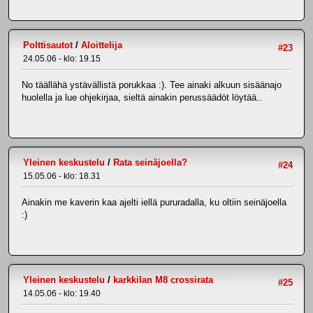
Polttisautot
/
Aloittelija
#23
24.05.06 - klo: 19.15
No täällähä ystävällistä porukkaa :). Tee ainaki alkuun sisäänajo
huolella ja lue ohjekirjaa, sieltä ainakin perussäädöt löytää..
Yleinen keskustelu
/
Rata seinäjoella?
#24
15.05.06 - klo: 18.31
Ainakin me kaverin kaa ajelti iellä pururadalla, ku oltiin seinäjoella
:)
Yleinen keskustelu
/
karkkilan M8 crossirata
#25
14.05.06 - klo: 19.40