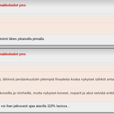
nnakkotiedot yms
oimii lähes jokaisella pinnalla.
nnakkotiedot yms
ä, lähinnä peräänkuulutin pitempiä finaaleita koska nykyiset sähköt ant
 koneilla ja nimheillä, mutta nykyiset koneet, noparit ja akut selviää eritt
oi ihan jatkuvasti ajaa atacilla 110% lasissa...