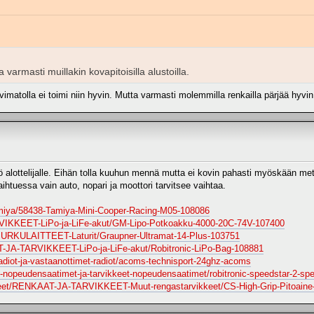
varmasti muillakin kovapitoisilla alustoilla.
imatolla ei toimi niin hyvin. Mutta varmasti molemmilla renkailla pärjää hyvin
ö alottelijalle. Eihän tolla kuuhun mennä mutta ei kovin pahasti myöskään met
aihtuessa vain auto, nopari ja moottori tarvitsee vaihtaa.
amiya/58438-Tamiya-Mini-Cooper-Racing-M05-108086
TARVIKKEET-LiPo-ja-LiFe-akut/GM-Lipo-Potkoakku-4000-20C-74V-107400
A-PURKULAITTEET-Laturit/Graupner-Ultramat-14-Plus-103751
KUT-JA-TARVIKKEET-LiPo-ja-LiFe-akut/Robitronic-LiPo-Bag-108881
-radiot-ja-vastaanottimet-radiot/acoms-technisport-24ghz-acoms
ot-nopeudensaatimet-ja-tarvikkeet-nopeudensaatimet/robitronic-speedstar-2-spe
uotteet/RENKAAT-JA-TARVIKKEET-Muut-rengastarvikkeet/CS-High-Grip-Pitoain