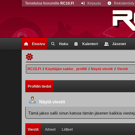
Tervetuloa foorumille
RC10.FI
Kirjaudu
Rekisteröidy
Etusivu
Haku
Kalenteri
Jäsenet
RC10.FI
/
Käyttäjän sakke_ profiili
/
Näytä viestit
/
Viestit
Profiilin tiedot
Näytä viestit
Tämä jakso sallii sinun katsoa tämän jäsenen kaikkia viestejä.
Viestit
Aiheet
Liitteet