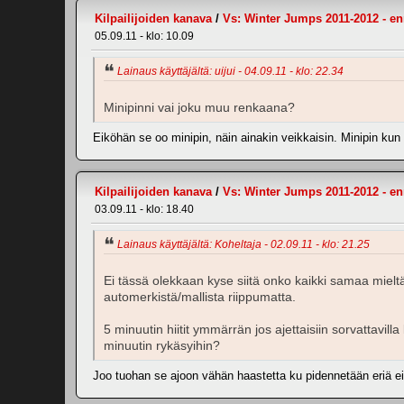
Kilpailijoiden kanava
/
Vs: Winter Jumps 2011-2012 - e
05.09.11 - klo: 10.09
Lainaus käyttäjältä: uijui - 04.09.11 - klo: 22.34
Minipinni vai joku muu renkaana?
Eiköhän se oo minipin, näin ainakin veikkaisin. Minipin kun t
Kilpailijoiden kanava
/
Vs: Winter Jumps 2011-2012 - e
03.09.11 - klo: 18.40
Lainaus käyttäjältä: Koheltaja - 02.09.11 - klo: 21.25
Ei tässä olekkaan kyse siitä onko kaikki samaa mielt
automerkistä/mallista riippumatta.
5 minuutin hiitit ymmärrän jos ajettaisiin sorvattavilla
minuutin rykäsyihin?
Joo tuohan se ajoon vähän haastetta ku pidennetään eriä ei v