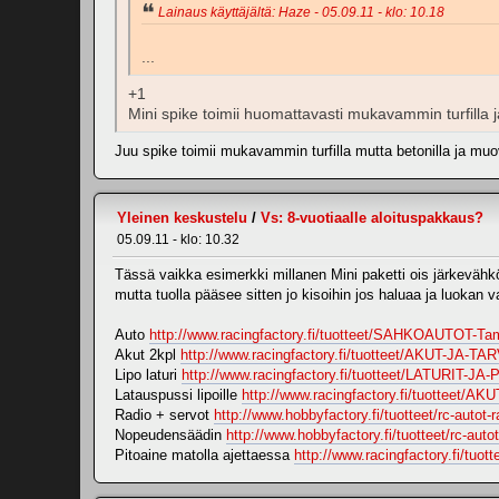
Lainaus käyttäjältä: Haze - 05.09.11 - klo: 10.18
...
+1
Mini spike toimii huomattavasti mukavammin turfilla ja 
Juu spike toimii mukavammin turfilla mutta betonilla ja muov
Yleinen keskustelu
/
Vs: 8-vuotiaalle aloituspakkaus?
05.09.11 - klo: 10.32
Tässä vaikka esimerkki millanen Mini paketti ois järkevähk
mutta tuolla pääsee sitten jo kisoihin jos haluaa ja luokan v
Auto
http://www.racingfactory.fi/tuotteet/SAHKOAUTOT-T
Akut 2kpl
http://www.racingfactory.fi/tuotteet/AKUT-JA-
Lipo laturi
http://www.racingfactory.fi/tuotteet/LATURIT-J
Latauspussi lipoille
http://www.racingfactory.fi/tuotteet/A
Radio + servot
http://www.hobbyfactory.fi/tuotteet/rc-autot
Nopeudensäädin
http://www.hobbyfactory.fi/tuotteet/rc-aut
Pitoaine matolla ajettaessa
http://www.racingfactory.fi/t