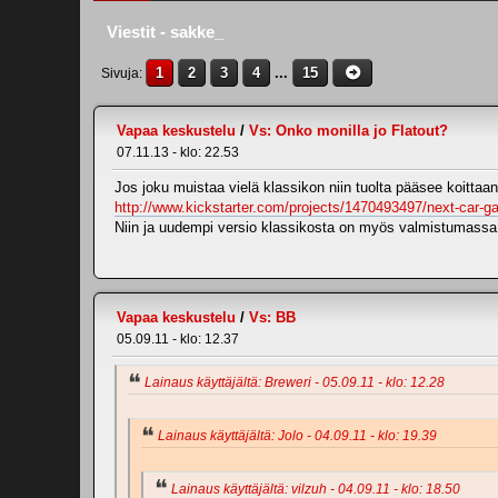
Viestit - sakke_
1
2
3
4
...
15
Sivuja
Vapaa keskustelu
/
Vs: Onko monilla jo Flatout?
07.11.13 - klo: 22.53
Jos joku muistaa vielä klassikon niin tuolta pääsee koittaan 
http://www.kickstarter.com/projects/1470493497/next-car-ga
Niin ja uudempi versio klassikosta on myös valmistumass
Vapaa keskustelu
/
Vs: BB
05.09.11 - klo: 12.37
Lainaus käyttäjältä: Breweri - 05.09.11 - klo: 12.28
Lainaus käyttäjältä: Jolo - 04.09.11 - klo: 19.39
Lainaus käyttäjältä: vilzuh - 04.09.11 - klo: 18.50