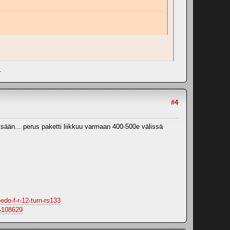
.
#4
sään... perus paketti liikkuu varmaan 400-500e välissä
edo-f-r-12-turn-rs133
e-108629