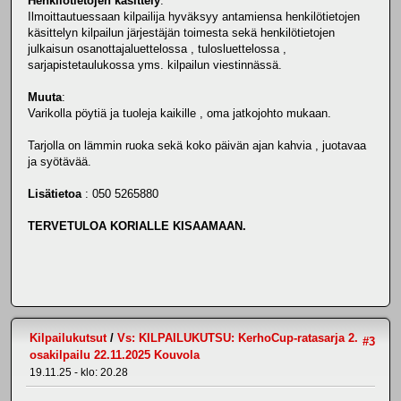
Henkilötietojen käsittely
:
Ilmoittautuessaan kilpailija hyväksyy antamiensa henkilötietojen
käsittelyn kilpailun järjestäjän toimesta sekä henkilötietojen
julkaisun osanottajaluettelossa , tulosluettelossa ,
sarjapistetaulukossa yms. kilpailun viestinnässä.
Muuta
:
Varikolla pöytiä ja tuoleja kaikille , oma jatkojohto mukaan.
Tarjolla on lämmin ruoka sekä koko päivän ajan kahvia , juotavaa
ja syötävää.
Lisätietoa
: 050 5265880
TERVETULOA KORIALLE KISAAMAAN.
Kilpailukutsut
/
Vs: KILPAILUKUTSU: KerhoCup-ratasarja 2.
#3
osakilpailu 22.11.2025 Kouvola
19.11.25 - klo: 20.28