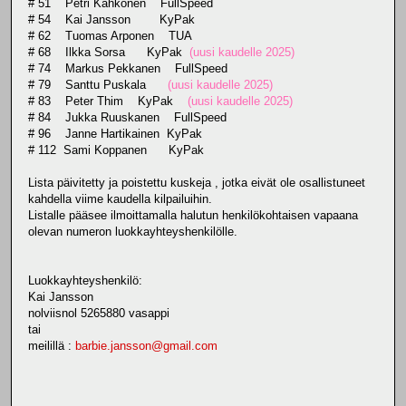
# 51 Petri Kähkönen FullSpeed
# 54 Kai Jansson KyPak
# 62 Tuomas Arponen TUA
# 68 Ilkka Sorsa KyPak
(uusi kaudelle 2025)
# 74 Markus Pekkanen FullSpeed
# 79 Santtu Puskala
(uusi kaudelle 2025)
# 83 Peter Thim KyPak
(uusi kaudelle 2025)
# 84 Jukka Ruuskanen FullSpeed
# 96 Janne Hartikainen KyPak
# 112 Sami Koppanen KyPak
Lista päivitetty ja poistettu kuskeja , jotka eivät ole osallistuneet
kahdella viime kaudella kilpailuihin.
Listalle pääsee ilmoittamalla halutun henkilökohtaisen vapaana
olevan numeron luokkayhteyshenkilölle.
Luokkayhteyshenkilö:
Kai Jansson
nolviisnol 5265880 vasappi
tai
meilillä :
barbie.jansson@gmail.com