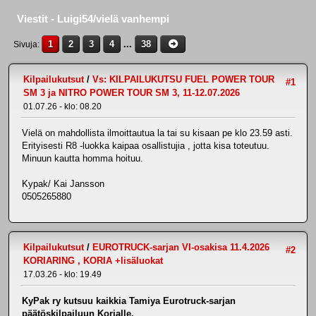
Viestit - Luigi54/vielä vanhempi
1
2
3
4
...
38
Sivuja
Kilpailukutsut
/
Vs: KILPAILUKUTSU FUEL POWER TOUR
#1
SM 3 ja NITRO POWER TOUR SM 3, 11-12.07.2026
01.07.26 - klo: 08.20
Vielä on mahdollista ilmoittautua la tai su kisaan pe klo 23.59 asti.
Erityisesti R8 -luokka kaipaa osallistujia , jotta kisa toteutuu.
Minuun kautta homma hoituu.
Kypak/ Kai Jansson
0505265880
Kilpailukutsut
/
EUROTRUCK-sarjan VI-osakisa 11.4.2026
#2
KORIARING , KORIA +lisäluokat
17.03.26 - klo: 19.49
KyPak ry kutsuu kaikkia Tamiya Eurotruck-sarjan
päätöskilpailuun Korialle.