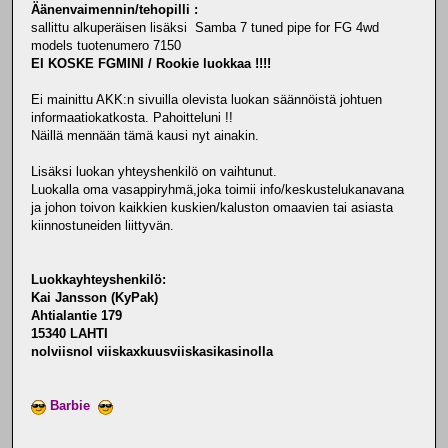
Äänenvaimennin/tehopilli :
sallittu alkuperäisen lisäksi Samba 7 tuned pipe for FG 4wd
models tuotenumero 7150
EI KOSKE FGMINI / Rookie luokkaa !!!!
Ei mainittu AKK:n sivuilla olevista luokan säännöistä johtuen
informaatiokatkosta. Pahoitteluni !!
Näillä mennään tämä kausi nyt ainakin.
Lisäksi luokan yhteyshenkilö on vaihtunut.
Luokalla oma vasappiryhmä,joka toimii info/keskustelukanavana
ja johon toivon kaikkien kuskien/kaluston omaavien tai asiasta
kiinnostuneiden liittyvän.
Luokkayhteyshenkilö:
Kai Jansson (KyPak)
Ahtialantie 179
15340 LAHTI
nolviisnol viiskaxkuusviiskasikasinolla
Barbie