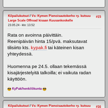
Kilpailukutsut
/
Vs: Kymen Pienoisautokerho ry. kutsuu
#15
Large Scale Offroad kisaan Kuusankoskelle
23.05.24 - klo: 13.52
Rata on avoinna päivittäin.
Reenipäivän hinta 15/pvä. maksutavat
tilisiirto kts.
kypak.fi
tai käteinen kisan
yhteydessä.
Huomenna pe 24.5. ollaan tekemässä
kisajärjestelyitä talkoilla; ei vaikuta radan
käyttöön.
KyPak/henkilökunta
Kilpailukutsut
/
Vs: Kymen Pienoisautokerho ry. kutsuu
#16