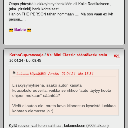
Otapa yhteyttä luokkayhteyshenkilöön eli Kalle Raatikaiseen ,
(nim. pitsinki) henk.kohtaisesti.
Hän on THE PERSON tähän hommaan .... Mä oon vaan ex lyh
person.....
Barbie
KerhoCup-ratasarja
/
Vs: Mini Classic sääntökeskustelu
#21
26.04.24 - klo: 08.45
Lainaus käyttäjältä: Verskis - 21.04.24 - klo: 13.34
Lisäkysymyksenä, saako auton kasata
kuusiokoloruuveilla, vaikka se rikkoo "auto täytyy koota
ohjeen mukaan"-sääntöä?
Vielä ei autoa ole, mutta kova kiinnostus kyseistä luokkaa
kohtaan olemassa jo :)
Kyllä ruuvien vaihto on sallittua , kokemuksen (2008 alkaen)