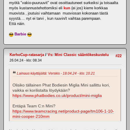
myötä "vakio-puuruuvit" ovat osoittautuneet surkeiksi ja toisaalta
myös kustannustehottomiksi eli
kun
(ei jos) kierre korkkaa
muovista , joutuisi vaihtamaan muoviosan kokonaan tästä
syystä.... nyt ei tarvi , kun ruuvin/t vaihtaa parempaan.
Että näin.
Barbie
KerhoCup-ratasarja
/
Vs: Mini Classic sääntökeskustelu
#22
26.04.24 - klo: 08.34
Lainaus käyttäjältä: Verskis - 18.04.24 - klo: 10.21
Olisiko tällainen Phat Bodiesin Miglia Mini sallittu kori,
vaikka ei korilistalta löydykään?
https://www.phatbodies.co.uk/product/mini-miglia
Entäpä Team C:n Mini?
https://www.teamcracing.net/product-page/tm106-1-10-
mini-cooper-210mm