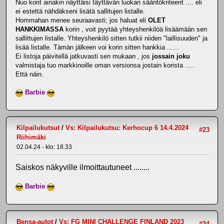
Nuo korit ainakin näyttäisi täyttävän luokan sääntökriteerit .... eli
ei estettä nähdäkseni lisätä sallitujen listalle.
Hommahan menee seuraavasti; jos haluat eli
OLET
HANKKIMASSA
korin , voit pyytää yhteyshenkilöä lisäämään sen
sallittujen listalle. Yhteyshenkilö sitten tutkii niiden "laillisuuden" ja
lisää listalle. Tämän jälkeen voi korin sitten hankkia ......
Ei listoja päivitellä jatkuvasti sen mukaan , jos
jossain joku
valmistaja tuo markkinoille oman versionsa jostain korista .....
Että näin.
Barbie
Kilpailukutsut
/
Vs: Kilpailukutsu: Kerhocup 6 14.4.2024
#23
Riihimäki
02.04.24 - klo: 18.33
Saiskos näkyville ilmoittautuneet ........
Barbie
Bensa-autot
/
Vs: FG MINI CHALLENGE FINLAND 2023
#24