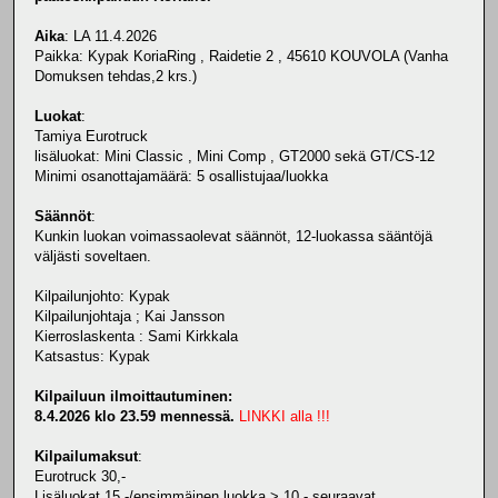
Aika
: LA 11.4.2026
Paikka: Kypak KoriaRing , Raidetie 2 , 45610 KOUVOLA (Vanha
Domuksen tehdas,2 krs.)
Luokat
:
Tamiya Eurotruck
lisäluokat: Mini Classic , Mini Comp , GT2000 sekä GT/CS-12
Minimi osanottajamäärä: 5 osallistujaa/luokka
Säännöt
:
Kunkin luokan voimassaolevat säännöt, 12-luokassa sääntöjä
väljästi soveltaen.
Kilpailunjohto: Kypak
Kilpailunjohtaja ; Kai Jansson
Kierroslaskenta : Sami Kirkkala
Katsastus: Kypak
Kilpailuun ilmoittautuminen:
8.4.2026 klo 23.59 mennessä.
LINKKI alla !!!
Kilpailumaksut
:
Eurotruck 30,-
Lisäluokat 15,-/ensimmäinen luokka > 10,- seuraavat.