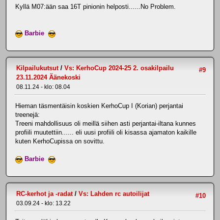
Kyllä M07:ään saa 16T pinionin helposti......No Problem.
Barbie
Kilpailukutsut
/
Vs: KerhoCup 2024-25 2. osakilpailu
#9
23.11.2024 Äänekoski
08.11.24 - klo: 08.04
Hieman täsmentäisin koskien KerhoCup I (Korian) perjantai
treenejä:
Treeni mahdollisuus oli meillä siihen asti perjantai-iltana kunnes
profiili muutettiin...... eli uusi profiili oli kisassa ajamaton kaikille
kuten KerhoCupissa on sovittu.
Barbie
RC-kerhot ja -radat
/
Vs: Lahden rc autoilijat
#10
03.09.24 - klo: 13.22