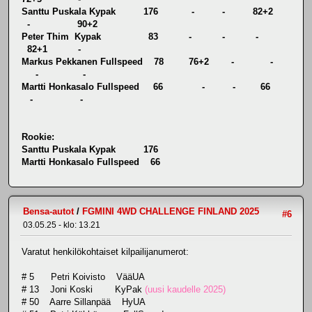
Santtu Puskala Kypak 176 - - 82+2
- 90+2
Peter Thim Kypak 83 - - -
82+1 -
Markus Pekkanen Fullspeed 78 76+2 - -
- -
Martti Honkasalo Fullspeed 66 - - 66
- -
Rookie:
Santtu Puskala Kypak 176
Martti Honkasalo Fullspeed 66
Bensa-autot
/
FGMINI 4WD CHALLENGE FINLAND 2025
#6
03.05.25 - klo: 13.21
Varatut henkilökohtaiset kilpailijanumerot:
# 5 Petri Koivisto VääUA
# 13 Joni Koski KyPak
(uusi kaudelle 2025)
# 50 Aarre Sillanpää HyUA