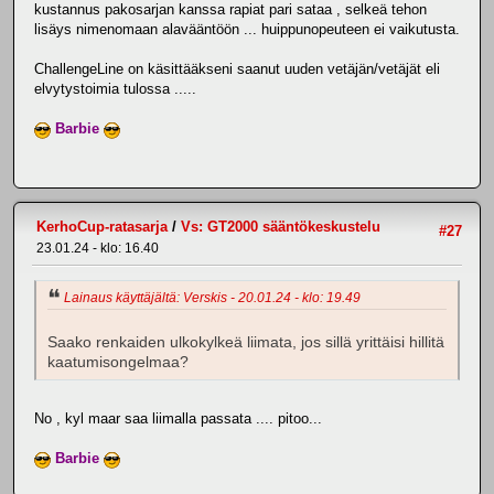
kustannus pakosarjan kanssa rapiat pari sataa , selkeä tehon
lisäys nimenomaan alavääntöön ... huippunopeuteen ei vaikutusta.
ChallengeLine on käsittääkseni saanut uuden vetäjän/vetäjät eli
elvytystoimia tulossa .....
Barbie
KerhoCup-ratasarja
/
Vs: GT2000 sääntökeskustelu
#27
23.01.24 - klo: 16.40
Lainaus käyttäjältä: Verskis - 20.01.24 - klo: 19.49
Saako renkaiden ulkokylkeä liimata, jos sillä yrittäisi hillitä
kaatumisongelmaa?
No , kyl maar saa liimalla passata .... pitoo...
Barbie