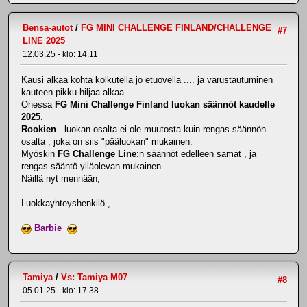
Bensa-autot
/
FG MINI CHALLENGE FINLAND/CHALLENGE
#7
LINE 2025
12.03.25 - klo: 14.11
Kausi alkaa kohta kolkutella jo etuovella .... ja varustautuminen
kauteen pikku hiljaa alkaa ..
Ohessa
FG Mini Challenge Finland luokan säännöt kaudelle
2025
.
Rookien
- luokan osalta ei ole muutosta kuin rengas-säännön
osalta , joka on siis "pääluokan" mukainen.
Myöskin
FG Challenge Line
:n säännöt edelleen samat , ja
rengas-sääntö ylläolevan mukainen.
Näillä nyt mennään,
Luokkayhteyshenkilö ,
Barbie
Tamiya
/
Vs: Tamiya M07
#8
05.01.25 - klo: 17.38