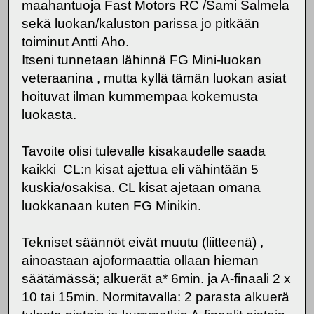
maahantuoja Fast Motors RC /Sami Salmela
sekä luokan/kaluston parissa jo pitkään
toiminut Antti Aho.
Itseni tunnetaan lähinnä FG Mini-luokan
veteraanina , mutta kyllä tämän luokan asiat
hoituvat ilman kummempaa kokemusta
luokasta.
Tavoite olisi tulevalle kisakaudelle saada
kaikki CL:n kisat ajettua eli vähintään 5
kuskia/osakisa. CL kisat ajetaan omana
luokkanaan kuten FG Minikin.
Tekniset säännöt eivät muutu (liitteenä) ,
ainoastaan ajoformaattia ollaan hieman
säätämässä; alkuerät a* 6min. ja A-finaali 2 x
10 tai 15min. Normitavalla: 2 parasta alkuerä