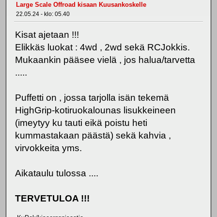
Large Scale Offroad kisaan Kuusankoskelle
22.05.24 - klo: 05.40
Kisat ajetaan !!!
Elikkäs luokat : 4wd , 2wd sekä RCJokkis.
Mukaankin pääsee vielä , jos halua/tarvetta
.....
Puffetti on , jossa tarjolla isän tekemä
HighGrip-kotiruokalounas lisukkeineen
(imeytyy ku tauti eikä poistu heti
kummastakaan päästä) sekä kahvia ,
virvokkeita yms.
Aikataulu tulossa ....
TERVETULOA !!!