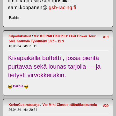
Ilmoittaudu siis sähöpostilla :
sami.koppanen@
gsb-racing.fi
-Barbie-
Kilpailukutsut
/
Vs: KILPAILUKUTSU: FUel Power Tour
#19
SM1 Kouvola Tykkimäki 18.5 - 19.5
16.05.24 - klo: 21.19
Kisapaikalla buffetti , jossa pientä
purtavaa sekä lounas tarjolla --- ja
tietysti virvokkeitakin.
Barbie
KerhoCup-ratasarja
/
Vs: Mini Classic sääntökeskustelu
#20
26.04.24 - klo: 20.34