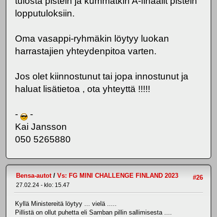
tulosta pistein ja kummatkin A-finaalit pistein
lopputuloksiin.
Oma vasappi-ryhmäkin löytyy luokan
harrastajien yhteydenpitoa varten.
Jos olet kiinnostunut tai jopa innostunut ja
haluat lisätietoa , ota yhteyttä !!!!!
-
-
Kai Jansson
050 5265880
Bensa-autot
/
Vs: FG MINI CHALLENGE FINLAND 2023
#26
27.02.24 - klo: 15.47
Kyllä Ministereitä löytyy ... vielä .....
Pillistä on ollut puhetta eli Samban pillin sallimisesta ....