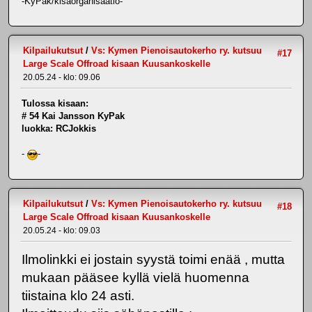
-KyPak/kisaorganisaatio-
Kilpailukutsut
/
Vs: Kymen Pienoisautokerho ry. kutsuu
#17
Large Scale Offroad kisaan Kuusankoskelle
20.05.24 - klo: 09.06
Tulossa kisaan:
# 54 Kai Jansson KyPak
luokka: RCJokkis
-
-
Kilpailukutsut
/
Vs: Kymen Pienoisautokerho ry. kutsuu
#18
Large Scale Offroad kisaan Kuusankoskelle
20.05.24 - klo: 09.03
Ilmolinkki ei jostain syystä toimi enää , mutta
mukaan pääsee kyllä vielä huomenna
tiistaina klo 24 asti.