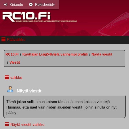
Kirjaudu
Rekisteröidy
Päävalikko
RC10.FI
/
Käyttäjän Luigi54/vielä vanhempi profiili
/
Näytä viestit
/
Viestit
valikko
Näytä viestit
Tämä jakso sallii sinun katsoa tämän jäsenen kaikkia viestejä.
Huomaa, että näet vain niiden alueiden viestit, joihin sinulla on nyt
pääsy.
Näytä viestit valikko