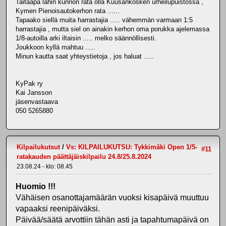
Taitaapa lähin kunnon rata olla Kuusankosken urheilupuistossa ,
Kymen Pienoisautokerhon rata ......
Tapaako siellä muita harrastajia ..... vähemmän varmaan 1:5
harrastajia , mutta siel on ainakin kerhon oma porukka ajelemassa
1/8-autoilla arki iltaisin ..... melko säännöllisesti.
Joukkoon kyllä mahtuu .....
Minun kautta saat yhteystietoja , jos haluat .....
KyPak ry
Kai Jansson
jäsenvastaava
050 5265880
Kilpailukutsut
/
Vs: KILPAILUKUTSU: Tykkimäki Open 1/5-
#11
ratakauden päättäjäiskilpailu 24.8/25.8.2024
23.08.24 - klo: 08.45
Huomio !!!
Vähäisen osanottajamäärän vuoksi kisapäivä muuttuu
vapaaksi reenipäiväksi.
Päivää/säätä arvottiin tähän asti ja tapahtumapäivä on