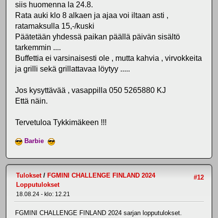
siis huomenna la 24.8.
Rata auki klo 8 alkaen ja ajaa voi iltaan asti ,
ratamaksulla 15,-/kuski
Päätetään yhdessä paikan päällä päivän sisältö
tarkemmin ....
Buffettia ei varsinaisesti ole , mutta kahvia , virvokkeita
ja grilli sekä grillattavaa löytyy .....
Jos kysyttävää , vasappilla 050 5265880 KJ
Että näin.
Tervetuloa Tykkimäkeen !!!
Barbie
Tulokset
/
FGMINI CHALLENGE FINLAND 2024
#12
Lopputulokset
18.08.24 - klo: 12.21
FGMINI CHALLENGE FINLAND 2024 sarjan lopputulokset.