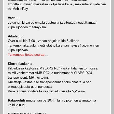
Ilmoittautuminen maksetaan kilpailupaikalla , maksutavat käteinen
tai MobilePay.
Vastuu
:
Jokainen kilpailee omalla vastuulla ja sitoutuu noudattamaan
kilpailujohdon määräyksiä.
Aikataulu
:
Ovet auki klo 7.00 , vapaa harjoitus klo 8 alkaen
Tarkempi aikataulu ja erälistat julkaistaan hyvissä ajoin ennen
kilpailupäivää.
Tarkempaa tietoa seuraa
...
Kierroslaskenta
:
Kilpailussa käytössä MYLAPS RC4-laskentalaitteisto , jossa
toimii vanhemmat AMB RC2 ja uudemmat MYLAPS RC4
transponderit. MRT ei toimi.
Kuljettaja vastaa itse transponderinsa toiminnasta ja sen
oikeaoppisesta asennuksesta.
Vuokra transpondereita saa kilpailupaikalta 5,-/päivä.
Rataprofiili
muutetaan pe 10.4. illalla , joten on ajamaton ja
kaikille uusi.