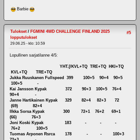
Barbie
Tulokset
/
FGMINI 4WD CHALLENGE FINLAND 2025
#5
lopputulokset
29.06.25 - klo: 10.59
Lopullinen sarjatilanne 4/5:
YHT.[/KVL+TQ TRE+TQ HKI+TQ
KVL+TQ TRE+TQ
Jukka Ruuskanen Fullspeed 399 100+5 90+4 90+5
100+5 -
Kai Jansson Kypak 372 90+3 100+5 76+4
90+4 -
Janne Hartikainen Kypak 329 82+4 82+3 72
(69) 82+4
Ilkka Sorsa Kypak 300 72+1 76+2 69+1
(66) 76+3
Joni Koski Kypak 183 - - -
76+2 100+5
Tuomas Arponen Rsrca 178 - - 100+3
72+3 -