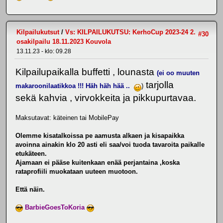
Kilpailukutsut
/
Vs: KILPAILUKUTSU: KerhoCup 2023-24 2.
#30
osakilpailu 18.11.2023 Kouvola
13.11.23 - klo: 09.28
Kilpailupaikalla buffetti , lounasta
(ei oo muuten
tarjolla
makaroonilaatikkoa !!! Häh häh hää ..
)
sekä kahvia , virvokkeita ja pikkupurtavaa.
Maksutavat: käteinen tai MobilePay
Olemme kisatalkoissa pe aamusta alkaen ja kisapaikka
avoinna ainakin klo 20 asti eli saa/voi tuoda tavaroita paikalle
etukäteen.
Ajamaan ei pääse kuitenkaan enää perjantaina ,koska
rataprofiili muokataan uuteen muotoon.
Että näin.
BarbieGoesToKoria