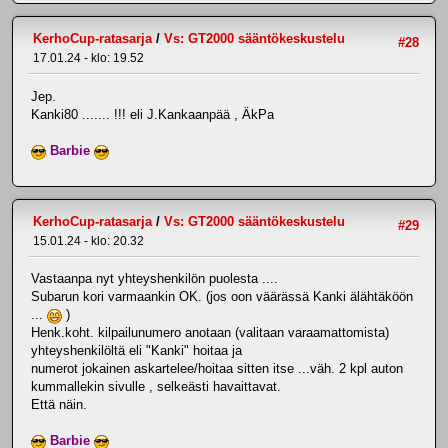
KerhoCup-ratasarja
/
Vs: GT2000 sääntökeskustelu
#28
17.01.24 - klo: 19.52
Jep.
Kanki80 ....... !!! eli J.Kankaanpää , ÄkPa
Barbie
KerhoCup-ratasarja
/
Vs: GT2000 sääntökeskustelu
#29
15.01.24 - klo: 20.32
Vastaanpa nyt yhteyshenkilön puolesta ....
Subarun kori varmaankin OK. (jos oon väärässä Kanki älähtäköön
...
)
Henk.koht. kilpailunumero anotaan (valitaan varaamattomista)
yhteyshenkilöltä eli "Kanki" hoitaa ja
numerot jokainen askartelee/hoitaa sitten itse ...väh. 2 kpl auton
kummallekin sivulle , selkeästi havaittavat.
Että näin.
Barbie