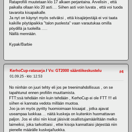
Rataprofiili muutetaan klo 17 alkaen perjantaina. Arvelisin , että
paikalla ollaan klo 20 asti.... Siihen asti voin luvata , että voi tuoda
tavaroita kisapaikalle.
Ja nyt on käynyt myös selväksi , että kisajärjestäjä ei voi taata
kaikille pöytäpaikka "talon puolesta" vaan varautukaa omilla
pöydillä ja tuoleilla .....
Näillä mennään.
Kypak/Barbie
KerhoCup-ratasarja
/
Vs: GT2000 sääntökeskustelu
#4
01.09.25 - klo: 12.53
No niinhän on juuri tehty eli jos pe treenimahdollisuus , on se
tapahtunut ennen profiilin muuttamista.
FTT:ssä tehdään niin kuin tehdään , KerhoCup ei ole FTT !!! eli
siihen ei kannata vedota millään muotoa.
Joo ja on myös pyritty huomioimaan kisaajat , jotka ajavat
useampaa luokkaa ... näitä kuskeja on kuitenkin huomattavan
paljon. Jos ei olisi niin kisat jäisivät osallistujamääriltään melko
laimeiksi, joka tarkoittaisi , ettei kisoja kannattaisi järjestää niin
pienelle määrälle kuskeja/luokka.