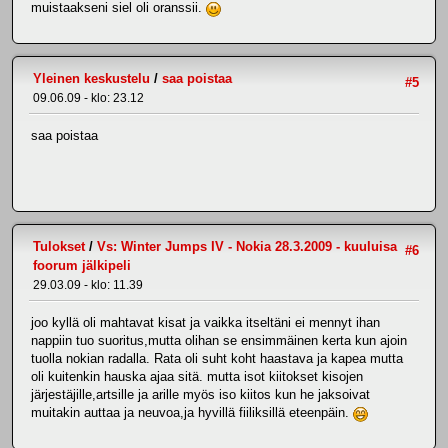
muistaakseni siel oli oranssii.
Yleinen keskustelu
/
saa poistaa
#5
09.06.09 - klo: 23.12
saa poistaa
Tulokset
/
Vs: Winter Jumps IV - Nokia 28.3.2009 - kuuluisa
#6
foorum jälkipeli
29.03.09 - klo: 11.39
joo kyllä oli mahtavat kisat ja vaikka itseltäni ei mennyt ihan
nappiin tuo suoritus,mutta olihan se ensimmäinen kerta kun ajoin
tuolla nokian radalla. Rata oli suht koht haastava ja kapea mutta
oli kuitenkin hauska ajaa sitä. mutta isot kiitokset kisojen
järjestäjille,artsille ja arille myös iso kiitos kun he jaksoivat
muitakin auttaa ja neuvoa,ja hyvillä fiiliksillä eteenpäin.