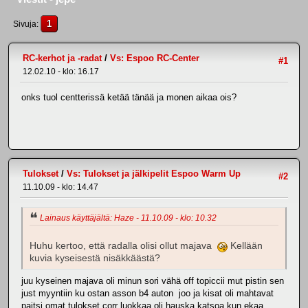
1
Sivuja
RC-kerhot ja -radat
/
Vs: Espoo RC-Center
#1
12.02.10 - klo: 16.17
onks tuol centterissä ketää tänää ja monen aikaa ois?
Tulokset
/
Vs: Tulokset ja jälkipelit Espoo Warm Up
#2
11.10.09 - klo: 14.47
Lainaus käyttäjältä: Haze - 11.10.09 - klo: 10.32
Huhu kertoo, että radalla olisi ollut majava
Kellään
kuvia kyseisestä nisäkkäästä?
juu kyseinen majava oli minun sori vähä off topiccii mut pistin sen
just myyntiin ku ostan asson b4 auton joo ja kisat oli mahtavat
paitsi omat tulokset corr luokkaa oli hauska katsoa kun ekaa