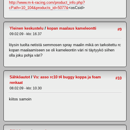
http://www.m-k-racing.com/product_info.php?
cPath=10_104&products_id=5077&
<osCsid>
Yleinen keskustelu
/
kopan maalaus kameleontti
#9
09.02.09 - klo: 16.37
löysin tuolta netistä semmosen spray maalin mikä on tarkoitettu rc
kopan maalaamiseen se oli kameleontin väri ni täytyykö siihen
olla joku pohja väri?
Sähköautot
/
Vs: asso rc10 t4 buggy koppa ja foam
#10
renkaat
08.02.09 - klo: 10.30
kiitos samoin