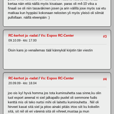
kertaa näin että näillä myös kisataan. paras oli m4-10 vika a
finaali se oli niin tasaväkinen josen ja arin välillä jose myös sai etu
matkaa kun hyppäsi kokonaan nelosten yli myös yleisö oli silmät
pullollaan. näillä eteenpäin :)
RC-kerhot ja -radat
/
Vs: Espoo RC-Center
#3
09.10.09 - klo: 17.00
Oisin kans jo venailemas tääl kännykäl kirjotin tän viestin
RC-kerhot ja -radat
/
Vs: Espoo RC-Center
#4
20.09.09 - klo: 18.04
joo ois kyl hyvä homma jos tota kumirouhetta saa sinne,ku olin
tuol esport areenal ni siel jalkapallo puolel oli semmone fudis
kenttä mis oli teko nurtsi mihi oli laitettu kumirouhetta . Niil oli
hirveet kasat sitä siel ja pitoo ainaki pitäis irtoo siit ku kokeilin
sitä, sit niil oli eri väreinä sitä oli vihreet,mustaa ja mun