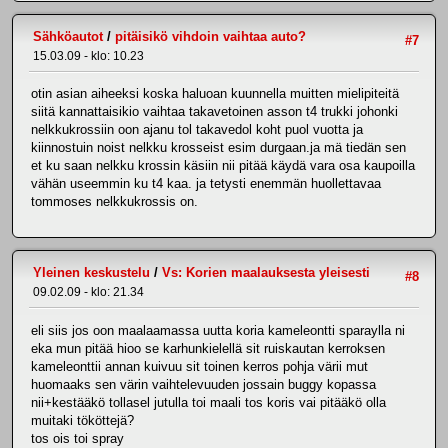
Sähköautot
/
pitäisikö vihdoin vaihtaa auto?
#7
15.03.09 - klo: 10.23
otin asian aiheeksi koska haluoan kuunnella muitten mielipiteitä
siitä kannattaisikio vaihtaa takavetoinen asson t4 trukki johonki
nelkkukrossiin oon ajanu tol takavedol koht puol vuotta ja
kiinnostuin noist nelkku krosseist esim durgaan.ja mä tiedän sen
et ku saan nelkku krossin käsiin nii pitää käydä vara osa kaupoilla
vähän useemmin ku t4 kaa. ja tetysti enemmän huollettavaa
tommoses nelkkukrossis on.
Yleinen keskustelu
/
Vs: Korien maalauksesta yleisesti
#8
09.02.09 - klo: 21.34
eli siis jos oon maalaamassa uutta koria kameleontti sparaylla ni
eka mun pitää hioo se karhunkielellä sit ruiskautan kerroksen
kameleonttii annan kuivuu sit toinen kerros pohja värii mut
huomaaks sen värin vaihtelevuuden jossain buggy kopassa
nii+kestääkö tollasel jutulla toi maali tos koris vai pitääkö olla
muitaki tököttejä?
tos ois toi spray