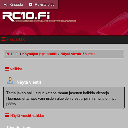
Kirjaudu
Rekisteröidy
Päävalikko
RC10.FI
/
Käyttäjän jepe profiili
/
Näytä viestit
/
Viestit
valikko
Näytä viestit
Tämä jakso sallii sinun katsoa tämän jäsenen kaikkia viestejä.
Huomaa, että näet vain niiden alueiden viestit, joihin sinulla on nyt
pääsy.
Näytä viestit valikko
Viestit - jepe